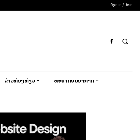
Sign in / Join
ຂ່າວທ່ອງທ່ຽວ
ພະຍາກອນອາກາດ