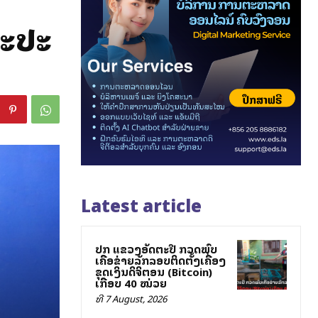
ລະປະ
Latest article
ປກສ ແຂວງອັດຕະປື ກວດພົບ
ເຄືອຂ່າຍລັກລອບຕິດຕັ້ງເຄື່ອງ
ຂຸດເງິນດິຈິຕອນ (Bitcoin)
ເກືອບ 40 ໝ່ວຍ
ທີ 7 August, 2026