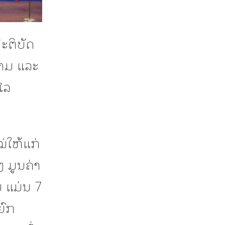
ະຕິບັດ
າມ ແລະ
ໄລ
ໝ່ໃຫ້ແກ່
 ມູນຄ່າ
 ແມ່ນ 7
ຍົກ