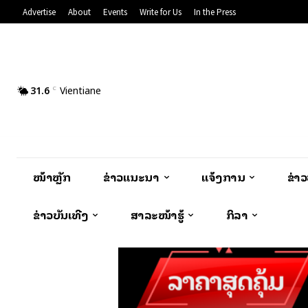
Advertise
About
Events
Write for Us
In the Press
31.6
Vientiane
C
ໜ້າຫຼັກ
ຂ່າວແນະນຳ
ແຈ້ງການ
ຂ່າ
ຂ່າວບັນເທີງ
ສາລະໜ້າຮູ້
ກິລາ