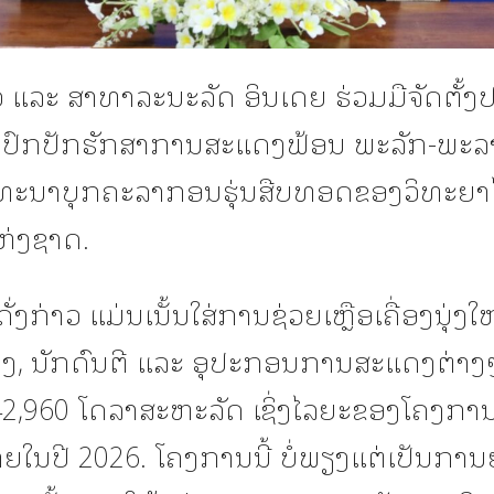
 ແລະ ສາທາລະນະລັດ ອິນເດຍ ຮ່ວມມືຈັດຕັ້ງປ
ປົກປັກຮັກສາການສະແດງຟ້ອນ ພະລັກ-ພະລ
ທະນາບຸກຄະລາກອນຮຸ່ນສືບທອດຂອງວິທະຍາ
ຫ່ງຊາດ.
່ງກ່າວ ແມ່ນເນັ້ນໃສ່ການຊ່ວຍເຫຼືອເຄື່ອງນຸ່ງໃ
ງ, ນັກດົນຕີ ແລະ ອຸປະກອນການສະແດງຕ່າງໆ
2,960 ໂດລາສະຫະລັດ ເຊິ່ງໄລຍະຂອງໂຄງການ
ຍໃນປີ 2026. ໂຄງການນີ້ ບໍ່ພຽງແຕ່ເປັນການ