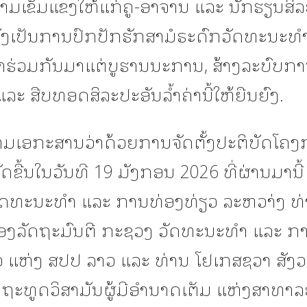
ມເຂັ້ມແຂງໃຫ້ແກ່ຄູ-ອາຈານ ແລະ ນັກຮຽນສິລະ
່ຍັງເປັນການປົກປັກຮັກສາມໍຣະດົກວັດທະນະທຳທ
້າຮ່ວມກັນມາແຕ່ບູຮານນະການ, ສ້າງລະບົບກ
ແລະ ສືບທອດສິລະປະອັນລ້ຳຄ່ານີ້ໃຫ້ຍືນຍົງ.
ນາມເອກະສານວ່າດ້ວຍການຈັດຕັ້ງປະຕິບັດໂຄງກ
ັດຂື້ນໃນວັນທີ 19 ມັງກອນ 2026 ທີ່ຜ່ານມານີ້ 
ດທະນະທຳ ແລະ ການທ່ອງທ່ຽວ ລະຫວາ່ງ ທ່າ
ຮອງລັດຖະມົນຕີ ກະຊວງ ວັດທະນະທຳ ແລະ ກ
ວ ແຫ່ງ ສປປ ລາວ ແລະ ທ່ານ ໂຢເກສຊວາ ສັງ
ດຖະທູດວິສາມັນຜູ້ມີອຳນາດເຕັມ ແຫ່ງສາທາລ