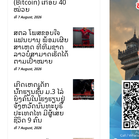
(Bitcoin) ເກືອບ 40
ໝ່ວຍ
ທີ 7 August, 2026
ສຕລ ໂພສຂອບໃຈ
ແຟນບານ ພ້ອມເຜີຍ
ສາເຫດ ທີ່ທີມຊາດ
ລາວບໍ່ສາມາດເຮັດໄດ້
ຕາມເປົ້າໝາຍ
ທີ 7 August, 2026
ເກີດເຫດເດັກ
ນັກຮຽນຊັ້ນ ມ.3 ໄລ່
ຍິງຄົນໃນໂຮງຮຽນຢູ່
ຈັງຫວັດນົນທະບຸຣີ
ປະເທດໄທ ມີຜູ້ເສຍ
ຊີວິດ 9 ຄົນ
ທີ 7 August, 2026