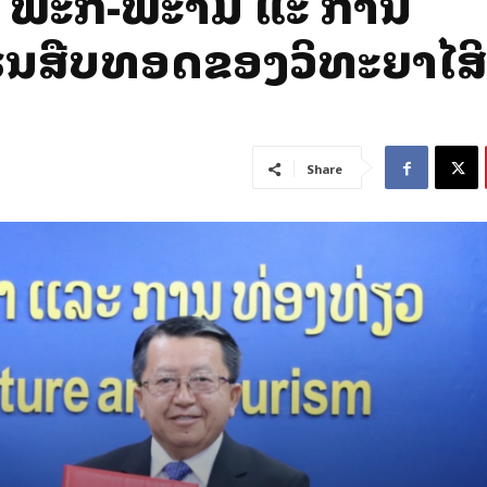
ະລັກ-ພະລາມ ແລະ ການ
່ນສືບທອດຂອງວິທະຍາໄລສິ
Share