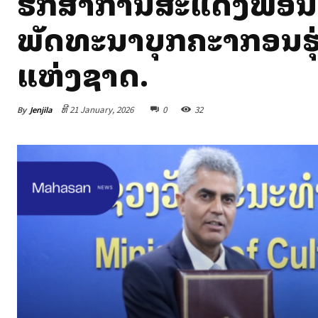
ຮັກສາການສະແດງຟ້ອນ ພ
ພັດທະນາບຸກຄະລາກອນຮຸ
ແຫ່ງຊາດ.
By
Jenjila
ທີ 21 January, 2026
0
32