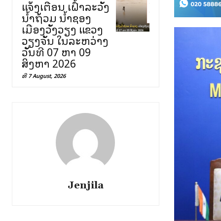
ແຈ້ງເຕືອນ ເຝົ້າລະວັງ
ນ້ຳຖ້ວມ ນ້ຳຊອງ
ເມືອງວັງວຽງ ແຂວງ
ວຽງຈັນ ໃນລະຫວ່າງ
ວັນທີ 07 ຫາ 09
ສິງຫາ 2026
ທີ 7 August, 2026
Jenjila