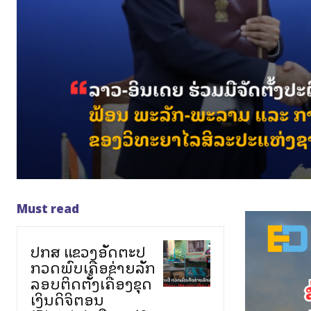
Must read
ປກສ ແຂວງອັດຕະປື
ກວດພົບເຄືອຂ່າຍລັກ
ລອບຕິດຕັ້ງເຄື່ອງຂຸດ
ເງິນດິຈິຕອນ