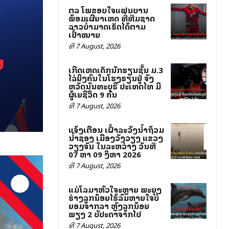
ສຕລ ໂພສຂອບໃຈແຟນບານ
ພ້ອມເຜີຍສາເຫດ ທີ່ທີມຊາດ
ລາວບໍ່ສາມາດເຮັດໄດ້ຕາມ
ເປົ້າໝາຍ
ທີ 7 August, 2026
ເກີດເຫດເດັກນັກຮຽນຊັ້ນ ມ.3
ໄລ່ຍິງຄົນໃນໂຮງຮຽນຢູ່ ຈັງ
ຫວັດນົນທະບຸຣີ ປະເທດໄທ ມີ
ຜູ້ເສຍຊີວິດ 9 ຄົນ
ທີ 7 August, 2026
ແຈ້ງເຕືອນ ເຝົ້າລະວັງນ້ຳຖ້ວມ
ນ້ຳຊອງ ເມືອງວັງວຽງ ແຂວງ
ວຽງຈັນ ໃນລະຫວ່າງ ວັນທີ
07 ຫາ 09 ສິງຫາ 2026
ທີ 7 August, 2026
ແມ່ໂລມາຫົວໃຈສະຫຼາຍ ພະຍຸງ
ຮ່າງລູກນ້ອຍໄຮ້ລົມຫາຍໃຈບໍ່
ຍອມຈາກລາ ຫຼັງລູກນ້ອຍ
ພຽງ 2 ສັບປະດາຈາກໄປ
ທີ 7 August, 2026