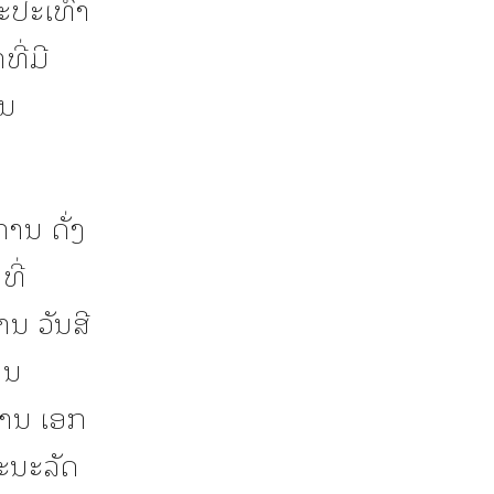
ປະເທົ່າ
ີ່ມີ
ານ
ານ ດັ່ງ
ທີ່
ນ ວັນສີ
ານ
ວານ ເອກ
ະນະລັດ