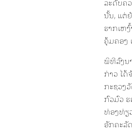
ລະດັບຄວາ
ນັ້ນ, ແຕ
ຮາກເຫງົ
ຄຸ້ມຄອງ 
ພິທີລົງ
ກ່າວ ໄດ້ຈ
ກະຊວງວັ
ກົວມົວ 
ທ່ອງທ່ຽ
ອັກຄະລັ