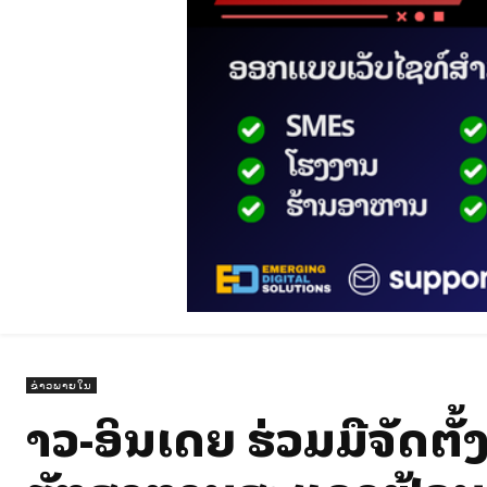
ຂ່າວພາຍໃນ
ລາວ-ອິນເດຍ ຮ່ວມມືຈັດຕ