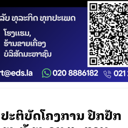
ັ້ງປະຕິບັດໂຄງການ ປົກປັກ