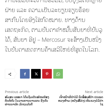
ຝ່າຍ ແລະ ຄວາມເປັນລະບຽບຮຽບຮ້ອຍ
ສາກົນໂດຍອີງໃສ່ກົດໝາຍ. ທາງດ້ານ
ເສດຖະກິດ, ຕາມບັນດາຄຳໝັ້ນສັນຍາທີ່ບັນລຸ
ໄດ້, ສັນຍາ ອີຢູ – Mercosur ຈະສ້າງເປັນໜຶ່ງ
ໃນບັນດາເຂດການຄ້າເສລີໃຫຍ່ທີ່ສຸດໃນໂລກ.
Previous article
Next article
ສະໂມສອນ ເອສະຣາ ໄດ້ແຊ້ມເປັນສະໄໝທີສອງ
ເຈົ້າໜ້າທີ່ປ່າໄມ້ ຍຶດສິ້ນສ່ວນສັດປ່າ ປະເພດ
ຕິດຕໍ່ກັນ ໃນລາຍການບານເຕະ ຊີງຂັນ
ຫວງຫ້າມ (ໜັງເສືອໂຄ່ງ) ທີ່ແຂວງບໍລິຄໍາ
ທ່ານນາຍົກ ລັດຖະມົນຕີ
ໄຊ