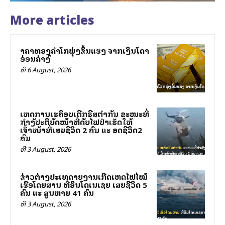
More articles
ລາຄາທອງຄຳໂລກພຸ່ງຂຶ້ນແຮງ ຈາກເງິນໂດລາ
ອ່ອນຄ່າລົງ
ທີ 6 August, 2026
ເຫດການເຮລິຄອບເຕີກຣີສຕຳກັນ ຂະໜະທີ່
ກຳລັງປະຕິບັດໜ້າທີ່ດັບໄຟປ່າເຮັດໃຫ້
ເຈົ້າໜ້າທີ່ເສຍຊີວິດ 2 ຄົນ ແລະ ລອດຊີວິດ2
ຄົນ
ທີ 3 August, 2026
ຂ່າວຕ່າງປະເທດລາຍງານເກີດເຫດໄຟໄໝ້
ເຮືອໂດຍສານ ທີ່ອິນໂດເນເຊຍ ເສຍຊີວິດ 5
ຄົນ ແລະ ສູນຫາຍ 41 ຄົນ
ທີ 3 August, 2026