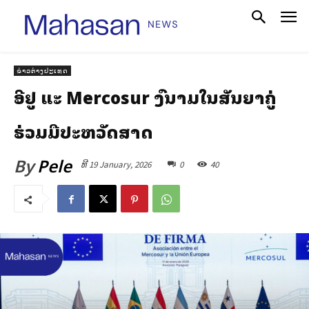
ຂ່າວຕ່າງປະເທດ
ອີຢູ ແລະ Mercosur ລົງນາມໃນສັນຍາຄູ່
ຮ່ວມມືປະຫວັດສາດ
By
Pele
ທີ 19 January, 2026
0
40