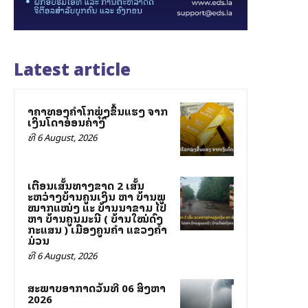
Latest article
ລາຄາທອງຄຳໂລກພຸ່ງຂຶ້ນແຮງ ຈາກ
ເງິນໂດລາອ່ອນຄ່າລົງ
ທີ 6 August, 2026
ເຕືອນເສັ້ນທາງຂາດ 2 ເສັ້ນ
ລະຫວ່າງບ້ານຄູນເງິນ ຫາ ບ້ານພູ
ໝາກແໜ່ງ ແລະ ບ້ານນາຂາມ ໄປ
ຫາ ບ້ານຄູນມະນີ ( ບ້ານໃໝ່ດົງ
ກະແສນ ) ເມືອງຄູນຄຳ ແຂວງຄຳ
ມ່ວນ
ທີ 6 August, 2026
ສະພາບອາກາດວັນທີ 06 ສິງຫາ
2026