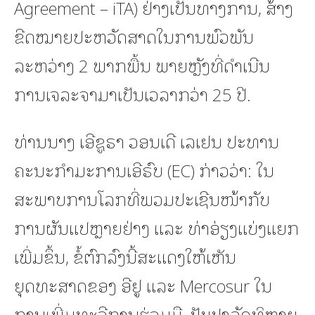
Agreement – iTA) ຢ່າງເປັນທາງການ, ສ້າງ
ຂີດໝາຍປະຫວັດສາດໃນການພົວພັນ
ລະຫວ່າງ 2 ພາກພື້ນ ພາຍຫຼັງທີ່ດຳເນີນ
ການເຈລະຈາມາເປັນເວລາກວ່າ 25 ປີ.
ທ່ານນາງ ເອີຊູຣາ ວອນເດີ ເລເຢນ ປະທານ
ຄະນະກຳມະການເອີຣົບ (EC) ກ່າວວ່າ: ໃນ
ສະພາບການໂລກທີ່ພວມປະເຊີນໜ້າກັບ
ການຜັນແປຫຼາຍຢ່າງ ແລະ ທ່າອ່ຽງແບ່ງແຍກ
ເພີ່ມຂຶ້ນ, ຂໍ້ຕົກລົງນີ້ສະແດງໃຫ້ເຫັນ
ຍຸດທະສາດຂອງ ອີຢູ ແລະ Mercosur ໃນ
ການເພີ່ມທະວີການຮ່ວມມື, ປັບປຸງລັດທິຫຼາຍ