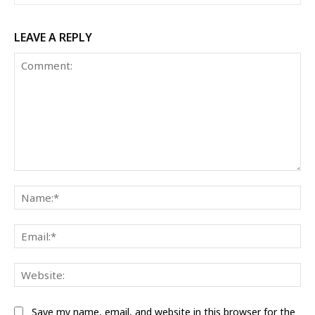
LEAVE A REPLY
Comment:
Na
Ema
Web
Save my name, email, and website in this browser for the