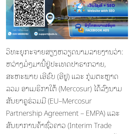
ວິທະຍຸກະຈາຍສຽງຫວຽດນາມລາຍງານວ່າ:
ຫວ່າງມໍ່ໆມານີ້ຢູ່ປະເທດປາຣາກວາຍ,
ສະຫະພາບ ເອີຣົບ (ອີຢູ) ແລະ ກຸ່ມຕະຫຼາດ
ລວມ ອາເມຣິກາໃຕ້ (Mercosur) ໄດ້ລົງນາມ
ສັນຍາຄູຮ່ວມມື (EU–Mercosur
Partnership Agreement – EMPA) ແລະ
ສັນຍາການຄ້າຊົ່ວຄາວ (Interim Trade