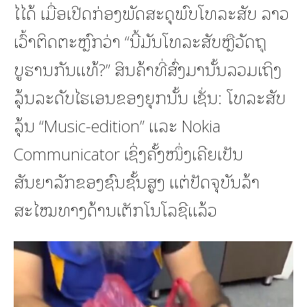
ໄໄດ້ ເມື່ອເປີດກ່ອງພັດສະດຸພົບໂທລະສັບ ລາວ
ເວົ້າຕິດຕະຫຼົກວ່າ “ນີ້ມັນໂທລະສັບຫຼືວັດຖຸ
ບູຮານກັນແທ້?” ສິນຄ້າທີ່ສົ່ງມານັ້ນລວມເຖິງ
ລຸ້ນລະດັບໄຮເອນຂອງຍຸກນັ້ນ ເຊັ່ນ: ໂທລະສັບ
ລຸ້ນ “Music-edition” ແລະ Nokia
Communicator ເຊິ່ງຄັ້ງໜຶ່ງເຄີຍເປັນ
ສັນຍາລັກຂອງຊົນຊັ້ນສູງ ແຕ່ປັດຈຸບັນລ້າ
ສະໄໝທາງດ້ານເຕັກໂນໂລຊີແລ້ວ