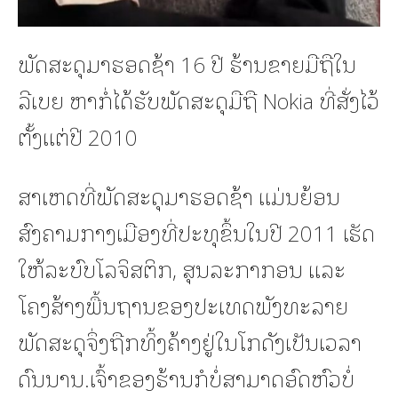
ພັດສະດຸມາຮອດຊ້າ 16 ປີ ຮ້ານຂາຍມືຖືໃນ
ລີເບຍ ຫາກໍ່ໄດ້ຮັບພັດສະດຸມືຖື Nokia ທີ່ສັ່ງໄວ້
ຕັ້ງແຕ່ປີ 2010
ສາເຫດທີ່ພັດສະດຸມາຮອດຊ້າ ແມ່ນຍ້ອນ
ສົງຄາມກາງເມືອງທີ່ປະທຸຂຶ້ນໃນປີ 2011 ເຮັດ
ໃຫ້ລະບົບໂລຈິສຕິກ, ສຸນລະກາກອນ ແລະ
ໂຄງສ້າງພື້ນຖານຂອງປະເທດພັງທະລາຍ
ພັດສະດຸຈຶ່ງຖືກທິ້ງຄ້າງຢູ່ໃນໂກດັງເປັນເວລາ
ດົນນານ.ເຈົ້າຂອງຮ້ານກໍບໍ່ສາມາດອົດຫົວບໍ່