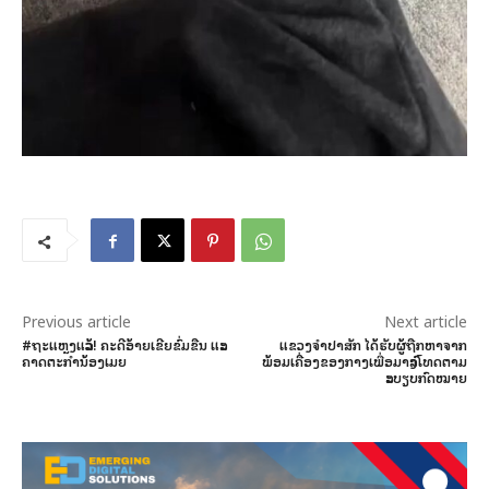
Previous article
Next article
#ຖະແຫຼງແລ້ວ! ຄະດີອ້າຍເຂີຍຂົ່ມຂືນ ແລະ
ແຂວງຈໍາປາສັກ ໄດ້ຮັບຜູ້ຖືກຫາຈາກ
ຄາດຕະກໍານ້ອງເມຍ
ພ້ອມເຄື່ອງຂອງກາງເພື່ອມາລົງໂທດຕາມ
ລະບຽບກົດໝາຍ