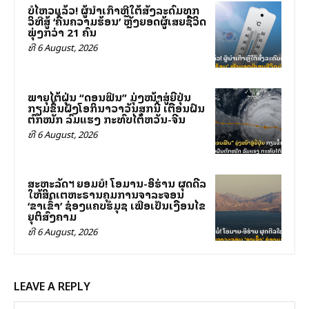
ບໍ່ໄຫວແລ້ວ! ຜູ້ນຳເກົາຫຼີໃຕ້ສັ່ງລະດົມທຸກ
ວິທີສູ້ ‘ຄື້ນຄວາມຮ້ອນ’ ຫຼັງຍອດຜູ້ເສຍຊີວິດ
ພຸ່ງກວ່າ 21 ຄົນ
ທີ 6 August, 2026
ພາຍຸໄຕ້ຝຸ່ນ “ດອນຟິນ” ມຸ່ງໜ້າສູ່ຍີ່ປຸ່ນ
ກຽມຂຶ້ນຝັ່ງໂອກິນາວາວັນສຸກນີ້ ເຕືອນຝົນ
ຕົກໜັກ ລົມແຮງ ກະທົບໄຕ້ຫວັນ-ຈີນ
ທີ 6 August, 2026
ສະຫະລັດฯ ຍອມບໍ່! ໂອມານ-ອິຮ່ານ ຜຸດດີລ
ໃຫ້ສິດເຕຫະຣານຄຸມການຈາລະຈອນ
‘ຂາເຂົ້າ’ ຊ່ອງແຄບຮໍມຸຊ ເພື່ອເປັນເງື່ອນໄຂ
ຍຸຕິສົງຄາມ
ທີ 6 August, 2026
LEAVE A REPLY