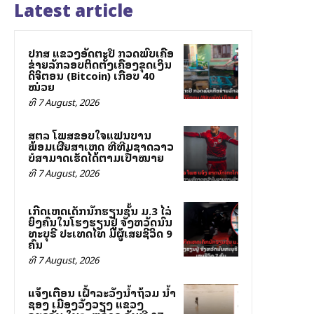
Latest article
ປກສ ແຂວງອັດຕະປື ກວດພົບເຄືອ
ຂ່າຍລັກລອບຕິດຕັ້ງເຄື່ອງຂຸດເງິນ
ດິຈິຕອນ (Bitcoin) ເກືອບ 40
ໝ່ວຍ
ທີ 7 August, 2026
ສຕລ ໂພສຂອບໃຈແຟນບານ
ພ້ອມເຜີຍສາເຫດ ທີ່ທີມຊາດລາວ
ບໍ່ສາມາດເຮັດໄດ້ຕາມເປົ້າໝາຍ
ທີ 7 August, 2026
ເກີດເຫດເດັກນັກຮຽນຊັ້ນ ມ.3 ໄລ່
ຍິງຄົນໃນໂຮງຮຽນຢູ່ ຈັງຫວັດນົນ
ທະບຸຣີ ປະເທດໄທ ມີຜູ້ເສຍຊີວິດ 9
ຄົນ
ທີ 7 August, 2026
ແຈ້ງເຕືອນ ເຝົ້າລະວັງນ້ຳຖ້ວມ ນ້ຳ
ຊອງ ເມືອງວັງວຽງ ແຂວງ