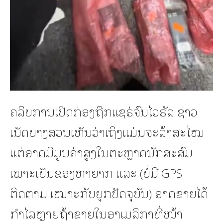
ຄລິບການເປີດກ່ອງຖືກແຊຣ່ຈົນໄວຣັລ ຊາວ
ເນັດບາງສ່ວນເຫັນວ່າເຖິງແມ່ນຈະລ້າສະໄໝ
ແຕ່ອາດມີມູນຄ່າສູງໃນຕະຫຼາດນັກສະສົມ
ເພາະເປັນຂອງຫາຍາກ ແລະ (ບໍ່ມີ GPS
ຕິດຕາມ ເໝາະກັບຍຸກປັດຈຸບັນ) ອາດຂາຍໄດ້
ກຳໄລຫຼາຍຖ້າຂາຍໃນອາເມລິກາທີ່ໜ້າ