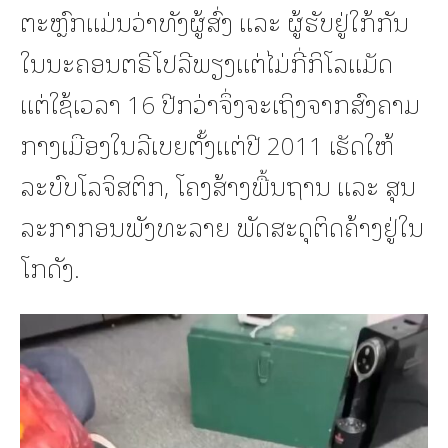
ຕະຫຼົກແມ່ນວ່າທັງຜູ້ສົ່ງ ແລະ ຜູ້ຮັບຢູ່ໃກ້ກັນ
ໃນນະຄອນຕຣີໂປລີພຽງແຕ່ໄມ່ກີ່ກິໂລແມັດ
ແຕ່ໃຊ້ເວລາ 16 ປີກວ່າຈຶ່ງຈະເຖິງຈາກສົງຄາມ
ກາງເມືອງໃນລີເບຍຕັ້ງແຕ່ປີ 2011 ເຮັດໃຫ້
ລະບົບໂລຈິສຕິກ, ໂຄງສ້າງພື້ນຖານ ແລະ ສຸນ
ລະກາກອນພັງທະລາຍ ພັດສະດຸຕິດຄ້າງຢູ່ໃນ
ໂກດັງ.