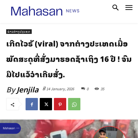
ຂ່າວຕ່າງປະເທດ
ເກີດໄວຣັລ (viral) ຈາກຕ່າງປະເທດເມື່ອ
ພັດສະດຸທີ່ສັ່ງມາຮອດຊ້າເຖິງ 16 ປີ ! ຈົນ
ລືມໄປແລ້ວວ່າເຄີຍສັ່ງ.
By
Jenjila
ທີ 14 January, 2026
0
35