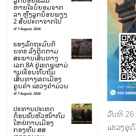
ຫາຍໃຈບໍ່ຍອມຈາກ
ລາ ຫຼັງລູກນ້ອຍພຽງ
2 ສັບປະດາຈາກໄປ
ທີ 7 August, 2026
ຮອງລັດຖະມົນຕີ
ຍທຂ ລົງຕິດຕາມ
ສະພາບເສັ້ນທາງ
ເລກ 8A ຢູ່ເຂດພູຜາມ່
ານເຈື່ອນທັບຖົມ
ເສັ້ນທາງເຂດເມືອງ
ຄູນຄໍາ ແຂວງຄໍາມ່ວນ
ທີ 7 August, 2026
ປະທານປະເທດ
ວັນທີ 2
ຕ້ອນຮັບຫົວໜ້າກົມ
ໃຫຍ່ການເມືອງ
ແຂວງອຸດົມ
ກອງທັບ ສສ