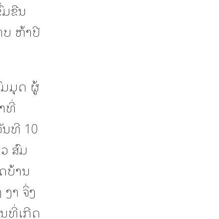
່ມຂືນ
ບ ຫ້າປີ
ມມຸດ ຜູ້
າທີ່
ັນທີ 10
າວ ສົມ
ຂດບ້ານ
ງາ ຈຶ່ງ
ທີ່ເກີດ