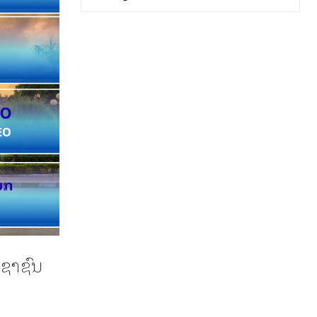
ະຊາຊົນ