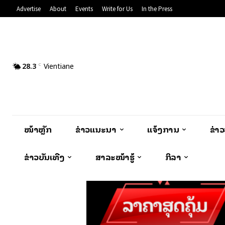
Advertise
About
Events
Write for Us
In the Press
28.3
Vientiane
C
ໜ້າຫຼັກ
ຂ່າວແນະນຳ
ແຈ້ງການ
ຂ່າ
ຂ່າວບັນເທີງ
ສາລະໜ້າຮູ້
ກິລາ