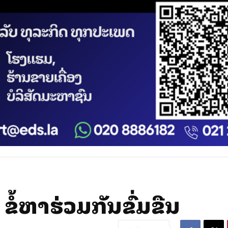
 ຂໍ້ຫາຮ່ວມກັນຂົ່ມຂືນ