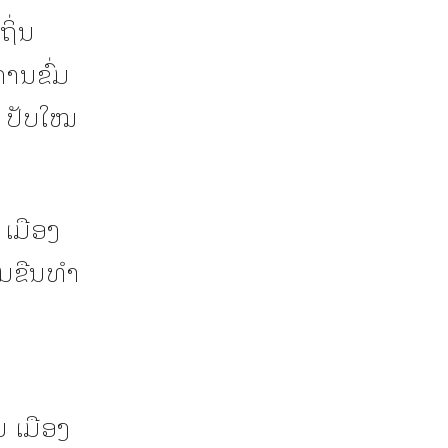
ຖິ່ນ
ານຂົ່ມ
ະ ປັບໃໝ
 ເມືອງ
ມຂືນທໍາ
ນ ເມືອງ