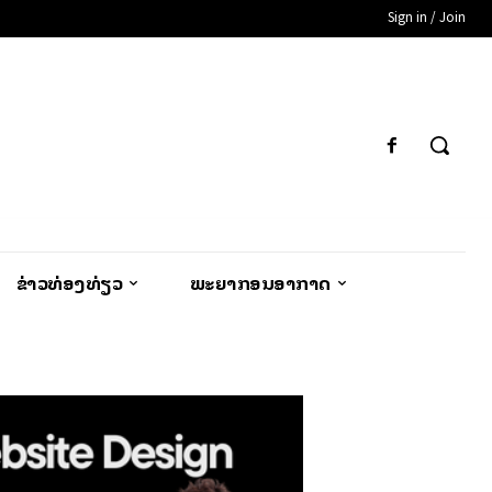
Sign in / Join
ຂ່າວທ່ອງທ່ຽວ
ພະຍາກອນອາກາດ