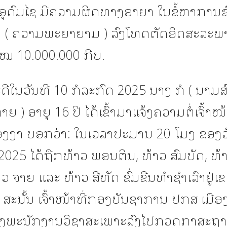
ອຸດົມໄຊ ມີຄວາມຜິດທາງອາຍາ ໃນຂໍ້ຫາການຂົ
ົາ ( ຄວາມພະຍາຍາມ ) ລົງໂທດຕັດອິດສະລະພາ
ໃໝ 10.000.000 ກີບ.
ະດີໃນວັນທີ 10 ກໍລະກົດ 2025 ນາງ ກໍ ( ນາມສົ
 ) ອາຍຸ 16 ປີ ໄດ້ເຂົ້າມາແຈ້ງຄວາມຕໍ່ເຈົ້າໜ້
ອງງາ ບອກວ່າ: ໃນເວລາປະມານ 20 ໂມງ ຂອງວ
2025 ໄດ້ຖືກທ້າວ ພອນຕິນ, ທ້າວ ສົມບັດ, ທ້
ວ ຈາຍ ແລະ ທ້າວ ສີທັດ ຂົ່ມຂືນທຳຊຳເລົາຢູ່ເ
 ສະນັ້ນ ເຈົ້າໜ້າທີ່ກອງບັນຊາການ ປກສ ເມືອງ 
ຕັ້ງພະນັກງານວິຊາສະເພາະລົງໄປກວດກາສະຖານ