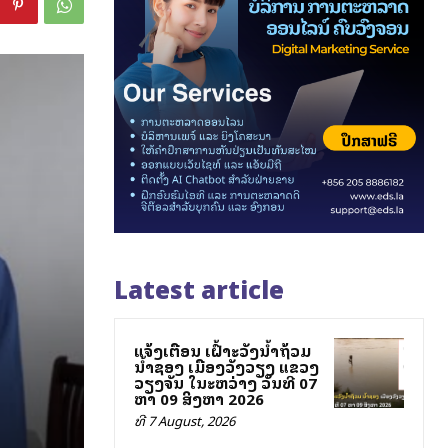
Latest article
ແຈ້ງເຕືອນ ເຝົ້າລະວັງນ້ຳຖ້ວມ
ນ້ຳຊອງ ເມືອງວັງວຽງ ແຂວງ
ວຽງຈັນ ໃນລະຫວ່າງ ວັນທີ 07
ຫາ 09 ສິງຫາ 2026
ທີ 7 August, 2026