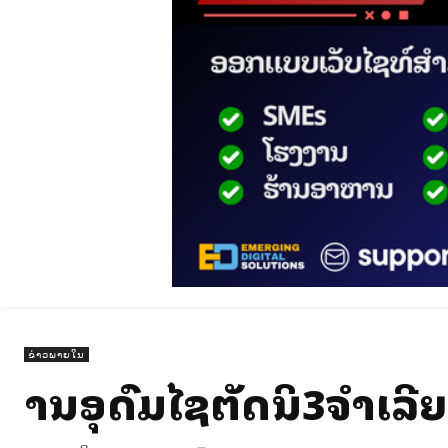
ຂ່າວພາຍໃນ
ສານອຸດົມໄຊຕັດສິນ3ຈຳເລີຍ