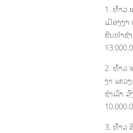
1. ທ້າວ 
ເມືອງງາ
ຂືນທໍາຊ
13.000.0
2. ທ້າວ 
ງາ ແຂວງ
ຊຳເລົາ 
10.000.0
3. ທ້າວ ສ