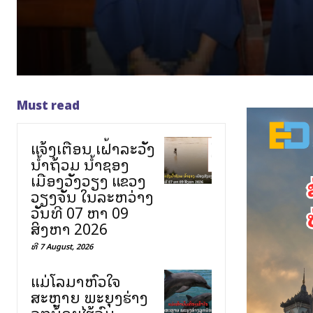
Must read
ແຈ້ງເຕືອນ ເຝົ້າລະວັງ
ນ້ຳຖ້ວມ ນ້ຳຊອງ
ເມືອງວັງວຽງ ແຂວງ
ວຽງຈັນ ໃນລະຫວ່າງ
ວັນທີ 07 ຫາ 09
ສິງຫາ 2026
ທີ 7 August, 2026
ແມ່ໂລມາຫົວໃຈ
ສະຫຼາຍ ພະຍຸງຮ່າງ
ລູກນ້ອຍໄຮ້ລົມ