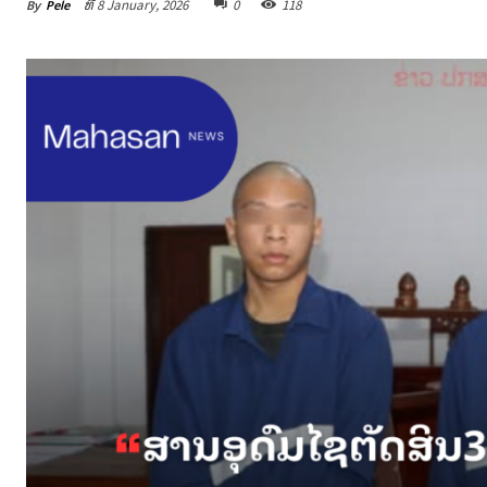
By
Pele
ທີ 8 January, 2026
0
118