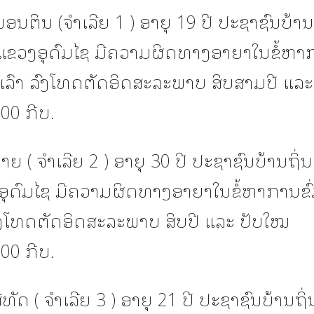
ພອນຕິນ (ຈໍາເລີຍ 1 ) ອາຍຸ 19 ປີ ປະຊາຊົນບ້ານ
 ແຂວງອຸດົມໄຊ ມີຄວາມຜິດທາງອາຍາໃນຂໍ້ຫາກ
ຳເລົາ ລົງໂທດຕັດອິດສະລະພາບ ສິບສາມປີ ແລ
00 ກີບ.
ຈາຍ ( ຈຳເລີຍ 2 ) ອາຍຸ 30 ປີ ປະຊາຊົນບ້ານຖິ່ນ
ອຸດົມໄຊ ມີຄວາມຜິດທາງອາຍາໃນຂໍ້ຫາການຂົ່
ລົງໂທດຕັດອິດສະລະພາບ ສິບປີ ແລະ ປັບໃໝ
00 ກີບ.
ີທັດ ( ຈຳເລີຍ 3 ) ອາຍຸ 21 ປີ ປະຊາຊົນບ້ານຖິ່