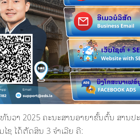
6 ທັນວາ 2025 ຄະນະສານອາຍາຂັ້ນຕົ້ນ ສານປ
ໄຊ ໄດ້ຕັດສິນ 3 ຈໍາເລີຍ ຄື: