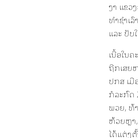
ງາ ແຂວງ
ທໍາຊຳເລ
ແລະ ປັບ
ເນື້ອໃນຄ
ຖືກເສຍຫາຍ
ປກສ ເມື
ກໍລະກົດ 
ພວຍ, ທ້າ
ຫ້ວຍຫຼາ,
ໄດ້ແຕ່ງ