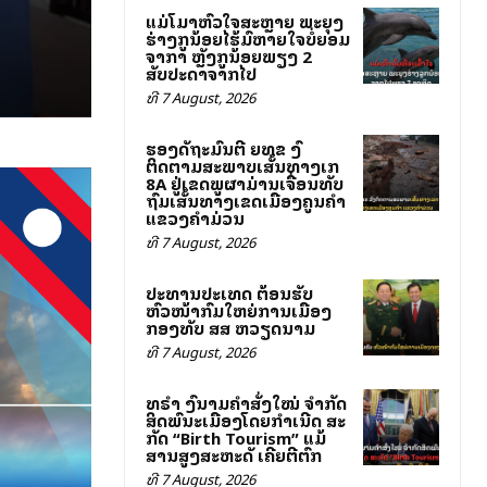
ແມ່ໂລມາຫົວໃຈສະຫຼາຍ ພະຍຸງ
ຮ່າງລູກນ້ອຍໄຮ້ລົມຫາຍໃຈບໍ່ຍອມ
ຈາກລາ ຫຼັງລູກນ້ອຍພຽງ 2
ສັບປະດາຈາກໄປ
ທີ 7 August, 2026
ຮອງລັດຖະມົນຕີ ຍທຂ ລົງ
ຕິດຕາມສະພາບເສັ້ນທາງເລກ
8A ຢູ່ເຂດພູຜາມ່ານເຈື່ອນທັບ
ຖົມເສັ້ນທາງເຂດເມືອງຄູນຄໍາ
ແຂວງຄໍາມ່ວນ
ທີ 7 August, 2026
ປະທານປະເທດ ຕ້ອນຮັບ
ຫົວໜ້າກົມໃຫຍ່ການເມືອງ
ກອງທັບ ສສ ຫວຽດນາມ
ທີ 7 August, 2026
ທຣຳ ລົງນາມຄຳສັ່ງໃໝ່ ຈຳກັດ
ສິດພົນລະເມືອງໂດຍກຳເນີດ ສະ
ກັດ “Birth Tourism” ແມ້
ສານສູງສະຫະລັດ ເຄີຍຕີຕົກ
ທີ 7 August, 2026