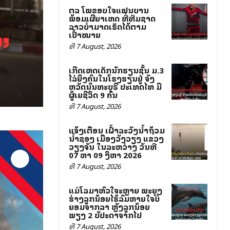
ສຕລ ໂພສຂອບໃຈແຟນບານ
ພ້ອມເຜີຍສາເຫດ ທີ່ທີມຊາດ
ລາວບໍ່ສາມາດເຮັດໄດ້ຕາມ
ເປົ້າໝາຍ
ທີ 7 August, 2026
ເກີດເຫດເດັກນັກຮຽນຊັ້ນ ມ.3
ໄລ່ຍິງຄົນໃນໂຮງຮຽນຢູ່ ຈັງ
ຫວັດນົນທະບຸຣີ ປະເທດໄທ ມີ
ຜູ້ເສຍຊີວິດ 9 ຄົນ
ທີ 7 August, 2026
ແຈ້ງເຕືອນ ເຝົ້າລະວັງນ້ຳຖ້ວມ
ນ້ຳຊອງ ເມືອງວັງວຽງ ແຂວງ
ວຽງຈັນ ໃນລະຫວ່າງ ວັນທີ
07 ຫາ 09 ສິງຫາ 2026
ທີ 7 August, 2026
ແມ່ໂລມາຫົວໃຈສະຫຼາຍ ພະຍຸງ
ຮ່າງລູກນ້ອຍໄຮ້ລົມຫາຍໃຈບໍ່
ຍອມຈາກລາ ຫຼັງລູກນ້ອຍ
ພຽງ 2 ສັບປະດາຈາກໄປ
ທີ 7 August, 2026