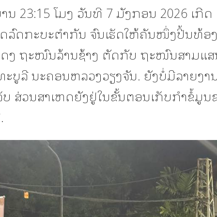
ານ 23:15 ໂມງ ວັນທີ 7 ມັງກອນ 2026 ເກີດ
ດລົດກະບະຕຳກັນ ຈົນເຮັດໃຫ້ຄັນໜຶ່ງປີ້ນທ້ອງ 
ງ ຖະໜົນລ້ານຊ້າງ ຕັດກັບ ຖະໜົນສາມແ
ທະບູລີ ນະຄອນຫລວງວຽງຈັນ. ຍັງບໍ່ມີລາຍງານ
ັບ ສ່ວນສາເຫດຍັງຢູ່ໃນຂັ້ນຕອນເກັບກຳຂໍ້ມູນ
.