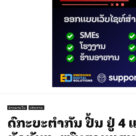
ຂ່າວພາຍໃນ
ເຫດການ
ລົດກະບະຕຳກັນ ປີ້ນ ຢູ່