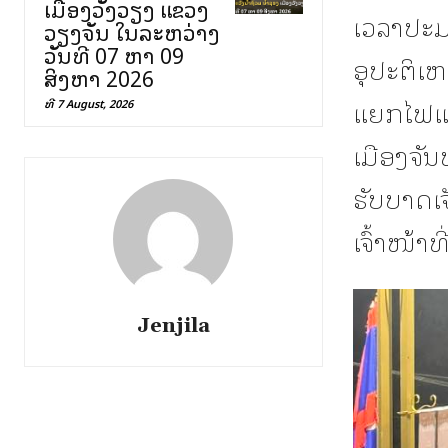
ເມືອງວັງວຽງ ແຂວງ
ເວລາປະມ
ວຽງຈັນ ໃນລະຫວ່າງ
ວັນທີ 07 ຫາ 09
ອຸປະຕິເຫ
ສິງຫາ 2026
ແຍກໄຟແດ
ທີ 7 August, 2026
ເມືອງຈັນ
ຮັບບາດເຈ
ເຈົ້າໜ້າທີ່
Jenjila