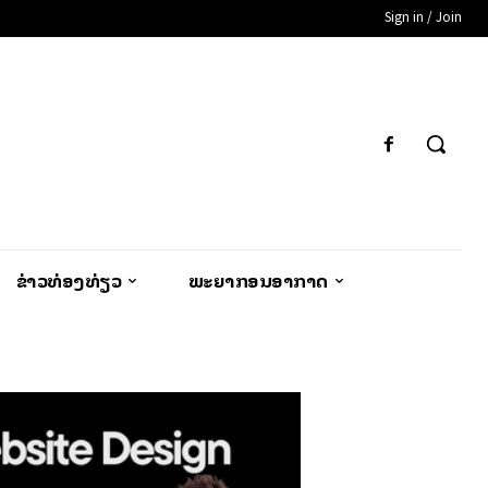
Sign in / Join
ຂ່າວທ່ອງທ່ຽວ
ພະຍາກອນອາກາດ