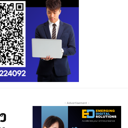
- Advertisement -
າງ