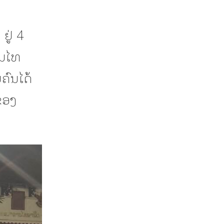
ຢູ່ 4
ສນໄທ
ຄົນໄດ້
ຂອງ