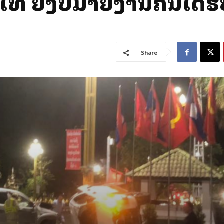
ຍັງບໍ່ມີລາຍງານຄົນໄດ້ຮັ
Share