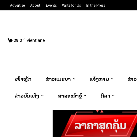
Advertise
About
Events
Write for Us
In the Press
29.2
Vientiane
C
ໜ້າຫຼັກ
ຂ່າວແນະນຳ
ແຈ້ງການ
ຂ່າ
ຂ່າວບັນເທີງ
ສາລະໜ້າຮູ້
ກິລາ