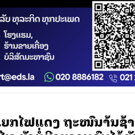
 4 ແຍກໄຟແດງ ຖະໜົນລ້ານຊ້