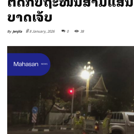
ຕັດກັບຖະໜົນສາມແສນໄທ 
ບາດເຈັບ
By
Jenjila
ທີ 8 January, 2026
0
38