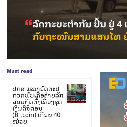
Must read
ປກສ ແຂວງອັດຕະປື
ກວດພົບເຄືອຂ່າຍລັກ
ລອບຕິດຕັ້ງເຄື່ອງຂຸດ
ເງິນດິຈິຕອນ
(Bitcoin) ເກືອບ 40
ໝ່ວຍ