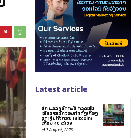
ບ
Latest article
ປກສ ແຂວງອັດຕະປື ກວດພົບ
ເຄືອຂ່າຍລັກລອບຕິດຕັ້ງເຄື່ອງ
ຂຸດເງິນດິຈິຕອນ (Bitcoin)
ເກືອບ 40 ໝ່ວຍ
ທີ 7 August, 2026