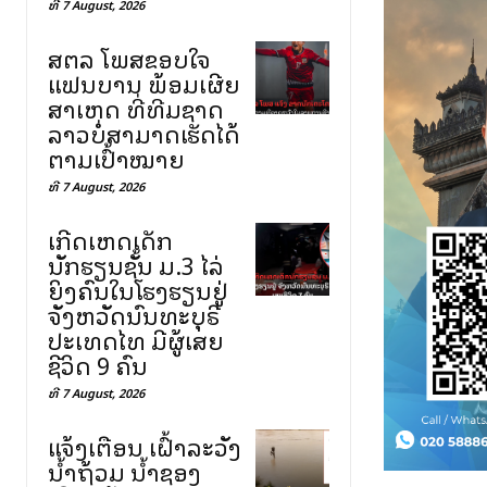
ທີ 7 August, 2026
ສຕລ ໂພສຂອບໃຈ
ແຟນບານ ພ້ອມເຜີຍ
ສາເຫດ ທີ່ທີມຊາດ
ລາວບໍ່ສາມາດເຮັດໄດ້
ຕາມເປົ້າໝາຍ
ທີ 7 August, 2026
ເກີດເຫດເດັກ
ນັກຮຽນຊັ້ນ ມ.3 ໄລ່
ຍິງຄົນໃນໂຮງຮຽນຢູ່
ຈັງຫວັດນົນທະບຸຣີ
ປະເທດໄທ ມີຜູ້ເສຍ
ຊີວິດ 9 ຄົນ
ທີ 7 August, 2026
ແຈ້ງເຕືອນ ເຝົ້າລະວັງ
ນ້ຳຖ້ວມ ນ້ຳຊອງ