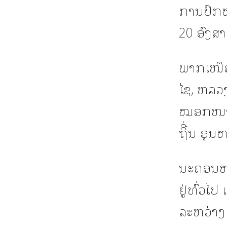
ການປົກຫ
20 ອົງສາ
ພາກເໜືອດ
ໄຊ, ຫລວ
ໝອກໜາປົ
ຖິີ່ນ ອຸ
ນະຄອນຫລ
ຢູ່ທົົ່ວ
ລະຫວ່າງ