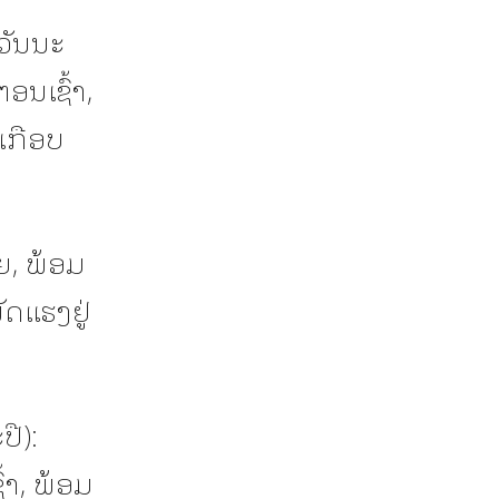
ວັນນະ
ນເຊົ້າ,
່ເກືອບ
, ພ້ອມ
ັດແຮງຢູ່
ື):
າ, ພ້ອມ