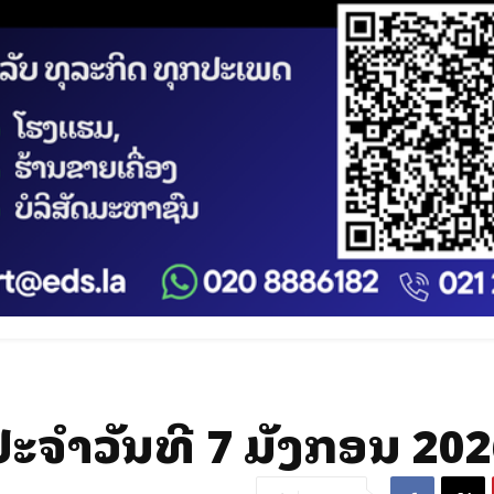
ຈໍາວັນທີ 7 ມັງກອນ 202