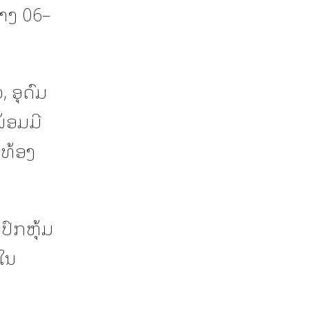
່າງ 06–
 ອຸດົມ
້ອມມີ
ງທ້ອງ
ົກຫຸ້ມ
ມໃນ