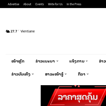
Advertise
About
Events
Write for Us
In the Press
27.7
Vientiane
C
ໜ້າຫຼັກ
ຂ່າວແນະນຳ
ແຈ້ງການ
ຂ່າ
ຂ່າວບັນເທີງ
ສາລະໜ້າຮູ້
ກິລາ