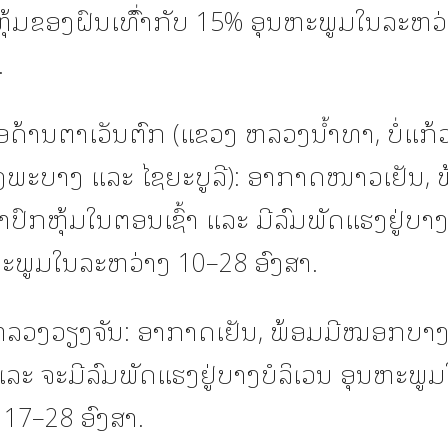
ຸ້ມຂອງຝົນເທົົ່າກັບ 15% ອຸນຫະພູມໃນລະຫວ
.
້ານຕາເວັນຕົກ (ແຂວງ ຫລວງນໍ້າທາ, ບໍ່ແກ້ວ,
ງພະບາງ ແລະ ໄຊຍະບູລີ): ອາກາດໜາວເຢັນ, ພ
ກຫຸ້ມໃນຕອນເຊົ້າ ແລະ ມີລົມພັດແຮງຢູ່ບາ
ນຫະພູມໃນລະຫວ່າງ 10–28 ອົງສາ.
ວງວຽງຈັນ: ອາກາດເຢັນ, ພ້ອມມີໝອກບາງປ
ໄປ ແລະ ຈະມີລົມພັດແຮງຢູ່ບາງບໍລິເວນ ອຸນຫະພູ
 17–28 ອົງສາ.