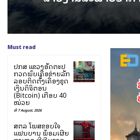
Must read
ປກສ ແຂວງອັດຕະປື
ກວດພົບເຄືອຂ່າຍລັກ
ລອບຕິດຕັ້ງເຄື່ອງຂຸດ
ເງິນດິຈິຕອນ
(Bitcoin) ເກືອບ 40
ໝ່ວຍ
ທີ 7 August, 2026
ສຕລ ໂພສຂອບໃຈ
ແຟນບານ ພ້ອມເຜີຍ
ສາເຫດ ທີ່ທີມຊາດ