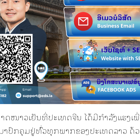
ດໜາວເຢັນທີ່ປະເທດຈີນ ໄດ້ມີກໍາລັງແຮງເພີ່
ງມາປົກຄຸມຢູ່ທົົ່ວທຸກພາກຂອງປະເທດລາວ ດ້ວ