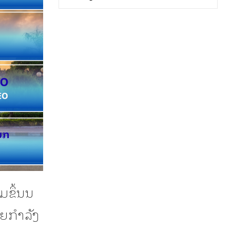
ມຂຶ້ນນ
ຍກໍາລັງ