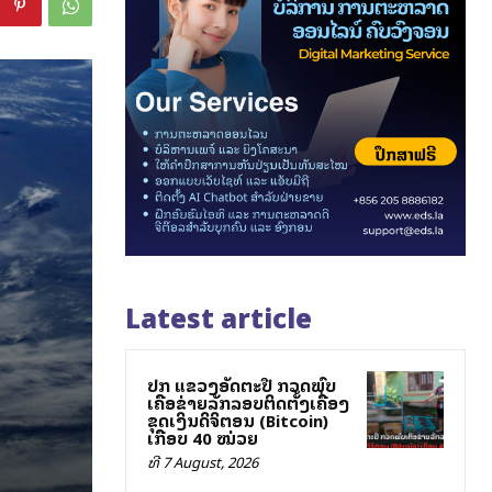
Latest article
ປກສ ແຂວງອັດຕະປື ກວດພົບ
ເຄືອຂ່າຍລັກລອບຕິດຕັ້ງເຄື່ອງ
ຂຸດເງິນດິຈິຕອນ (Bitcoin)
ເກືອບ 40 ໝ່ວຍ
ທີ 7 August, 2026