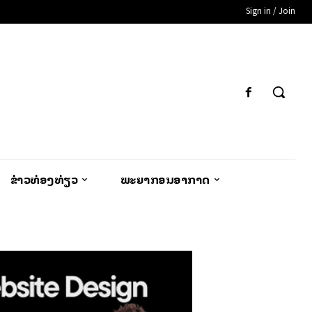
Sign in / Join
ຂ່າວທ່ອງທ່ຽວ
ພະຍາກອນອາກາດ