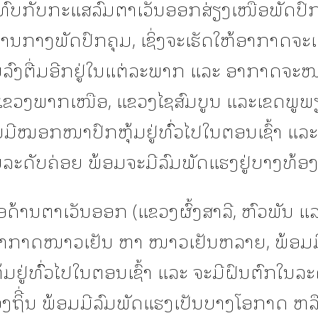
ມທົບກັບກະແສລົມຕາເວັນອອກສ່ຽງເໜືອພັດປົ
ປານກາງພັດປົກຄຸມ, ເຊິ່ງຈະເຮັດໃຫ້ອາກາດຈະ
ລົງຕື່ມອີກຢູ່ໃນແຕ່ລະພາກ ແລະ ອາກາດຈະໜ
ແຂວງພາກເໜືອ, ແຂວງໄຊສົມບູນ ແລະເຂດພູພ
ມີໝອກໜາປົກຫຸ້ມຢູ່ທົົ່ວໄປໃນຕອນເຊົ້າ ແລະ
ລະດັບຄ່ອຍ ພ້ອມຈະມີລົມພັດແຮງຢູ່ບາງທ້ອງຖ
ດ້ານຕາເວັນອອກ (ແຂວງຜົ້ງສາລີ, ຫົວພັນ ແ
 ອາກາດໜາວເຢັນ ຫາ ໜາວເຢັນຫລາຍ, ພ້ອ
ມຢູ່ທົົ່ວໄປໃນຕອນເຊົ້າ ແລະ ຈະມີຝົນຕົກໃນລ
ອງຖິີ່ນ ພ້ອມມີລົມພັດແຮງເປັນບາງໂອກາດ ຫລື ເນ