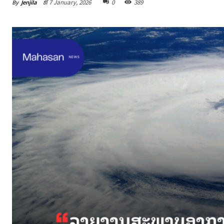
By
Jenjila
ທີ 7 January, 2026
0
389