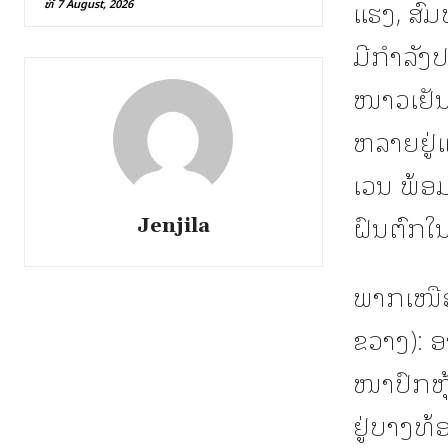
ແຮງ, ສົ
ທີ 7 August, 2026
ມີກໍາລັງ
ໜາວເຢັນ
ຫລາຍຢູ່
ເວນ ພ້ອມ
ຝົນຕົກໃນ
Jenjila
ພາກເໜືອ
ຂວາງ):
ໜາປົກຫຸ້
ຢູ່ບາງທ້