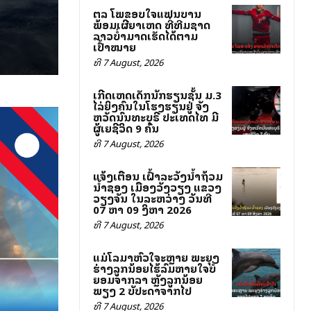
ສຕລ ໂພສຂອບໃຈແຟນບານ
ພ້ອມເຜີຍສາເຫດ ທີ່ທີມຊາດ
ລາວບໍ່ສາມາດເຮັດໄດ້ຕາມ
ເປົ້າໝາຍ
ທີ 7 August, 2026
ເກີດເຫດເດັກນັກຮຽນຊັ້ນ ມ.3
ໄລ່ຍິງຄົນໃນໂຮງຮຽນຢູ່ ຈັງ
ຫວັດນົນທະບຸຣີ ປະເທດໄທ ມີ
ຜູ້ເສຍຊີວິດ 9 ຄົນ
ທີ 7 August, 2026
ແຈ້ງເຕືອນ ເຝົ້າລະວັງນ້ຳຖ້ວມ
ນ້ຳຊອງ ເມືອງວັງວຽງ ແຂວງ
ວຽງຈັນ ໃນລະຫວ່າງ ວັນທີ
07 ຫາ 09 ສິງຫາ 2026
ທີ 7 August, 2026
ແມ່ໂລມາຫົວໃຈສະຫຼາຍ ພະຍຸງ
ຮ່າງລູກນ້ອຍໄຮ້ລົມຫາຍໃຈບໍ່
ຍອມຈາກລາ ຫຼັງລູກນ້ອຍ
ພຽງ 2 ສັບປະດາຈາກໄປ
ທີ 7 August, 2026