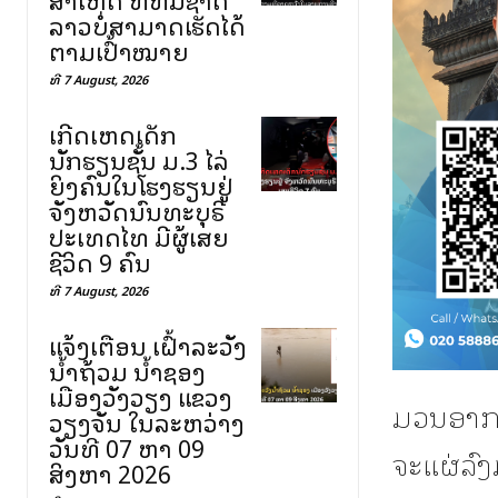
ລາວບໍ່ສາມາດເຮັດໄດ້
ຕາມເປົ້າໝາຍ
ທີ 7 August, 2026
ເກີດເຫດເດັກ
ນັກຮຽນຊັ້ນ ມ.3 ໄລ່
ຍິງຄົນໃນໂຮງຮຽນຢູ່
ຈັງຫວັດນົນທະບຸຣີ
ປະເທດໄທ ມີຜູ້ເສຍ
ຊີວິດ 9 ຄົນ
ທີ 7 August, 2026
ແຈ້ງເຕືອນ ເຝົ້າລະວັງ
ນ້ຳຖ້ວມ ນ້ຳຊອງ
ເມືອງວັງວຽງ ແຂວງ
ມວນອາກາ
ວຽງຈັນ ໃນລະຫວ່າງ
ວັນທີ 07 ຫາ 09
ຈະແຜ່ລົ
ສິງຫາ 2026