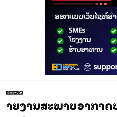
ຂ່າວພາຍໃນ
ລາຍງານສະພາບອາກາດປະ