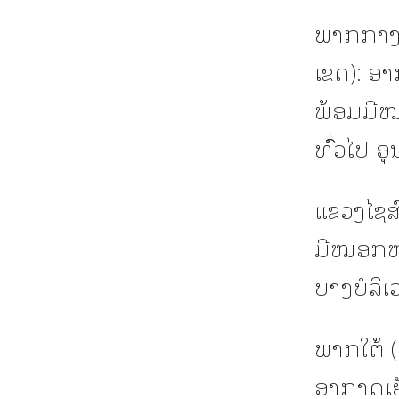
ພາກກາງ (
ເຂດ): ອ
ພ້ອມມີໝອ
ທົົ່ວໄປ 
ແຂວງໄຊສ
ມີໝອກໜາປ
ບາງບໍລິ
ພາກໃຕ້ (
ອາກາດເຢ