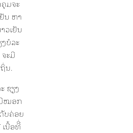
ກຄຸມຈະ
ເຢັນ ຫາ
າວເຢັນ
ຽງບໍລະ
 ຈະມີ
ິ່ນ.
ລະ ຊຽງ
ມມີໝອກ
ະດັບຄ່ອຍ
ື້ອທີີ່