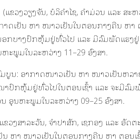
ແຂວງວຽງຈັນ, ບໍລິຄໍາໄຊ, ຄໍາມ່ວນ ແລະ ສະຫ
າກາດເຢັນ ຫາ ໜາວເຢັນໃນຕອນກາງຄືນ ຫາ ຕອ
ກບາງປົກຫຸ້ມຢູ່ທົົ່ວໄປ ແລະ ມີລົມພັດແຮງຢູ
ອຸນຫະພູມໃນລະຫວ່າງ 11–29 ອົງສາ.
ົມບູນ: ອາກາດໜາວເຢັນ ຫາ ໜາວເຢັນຫລາຍ
ົກຫຸ້ມຢູ່ທົົ່ວໄປໃນຕອນເຊົ້າ ແລະ ຈະມີລົມພ
ເວນ ອຸນຫະພູມໃນລະຫວ່າງ 09–25 ອົງສາ.
ແຂວງສາລະວັນ, ຈໍາປາສັກ, ເຊກອງ ແລະ ອັດຕະປ
ັນ ຫາ ໜາວເຢັນໃນຕອນກາງຄືນ ຫາ ຕອນເຊົ້