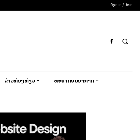
Sign in / Join
ຂ່າວທ່ອງທ່ຽວ
ພະຍາກອນອາກາດ