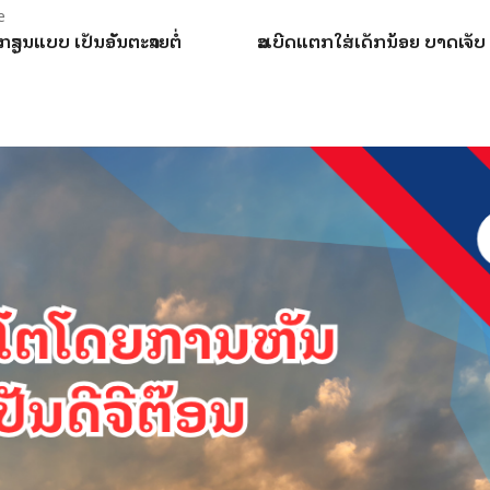
e
ລອກລຽນແບບ ເປັນອັນຕະລາຍຕໍ່
ລະເບີດແຕກໃສ່ເດັກນ້ອຍ ບາດເຈັບ​ 