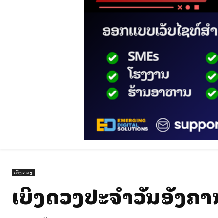
ເບິ່ງດວງ
ເບິ່ງດວງປະຈຳວັນອັງຄານ