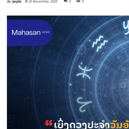
By
Jenjila
ທີ 25 November, 2025
0
9