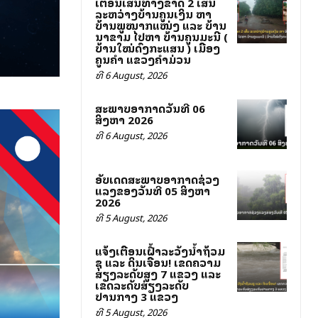
ເຕືອນເສັ້ນທາງຂາດ 2 ເສັ້ນ
ລະຫວ່າງບ້ານຄູນເງິນ ຫາ
ບ້ານພູໝາກແໜ່ງ ແລະ ບ້ານ
ນາຂາມ ໄປຫາ ບ້ານຄູນມະນີ (
ບ້ານໃໝ່ດົງກະແສນ ) ເມືອງ
ຄູນຄຳ ແຂວງຄຳມ່ວນ
ທີ 6 August, 2026
ສະພາບອາກາດວັນທີ 06
ສິງຫາ 2026
ທີ 6 August, 2026
ອັບເດດສະພາບອາກາດຊ່ວງ
ແລງຂອງວັນທີ 05 ສິງຫາ
2026
ທີ 5 August, 2026
ແຈ້ງເຕືອນເຝົ້າລະວັງນ້ຳຖ້ວມ
ຊຸ ແລະ ດິນເຈື່ອນ! ເຂດຄວາມ
ສ່ຽງລະດັບສູງ 7 ແຂວງ ແລະ
ເຂດລະດັບສ່ຽງລະດັບ
ປານກາງ 3 ແຂວງ
ທີ 5 August, 2026