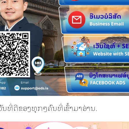
ວັນທີ່ດີຂອງທຸກໆຄົນທີ່ເຂົ້າມາອ່ານ.