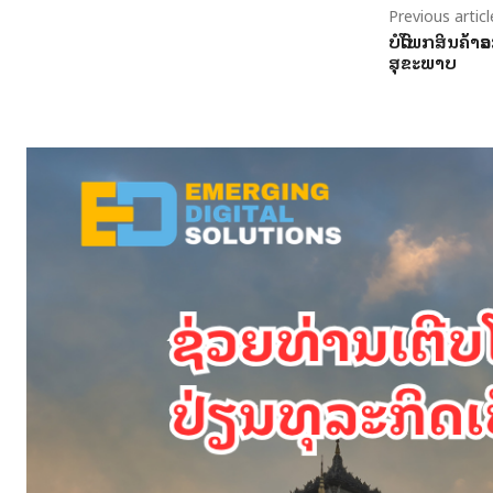
Previous articl
ບໍລິໂພກສິນຄ້າ
ສຸຂະພາບ