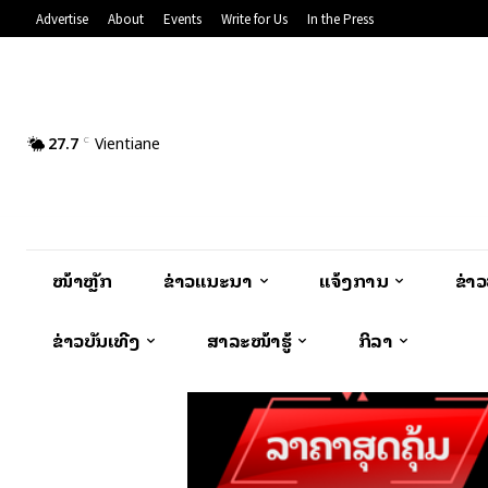
Advertise
About
Events
Write for Us
In the Press
27.7
Vientiane
C
ໜ້າຫຼັກ
ຂ່າວແນະນຳ
ແຈ້ງການ
ຂ່າ
ຂ່າວບັນເທີງ
ສາລະໜ້າຮູ້
ກິລາ