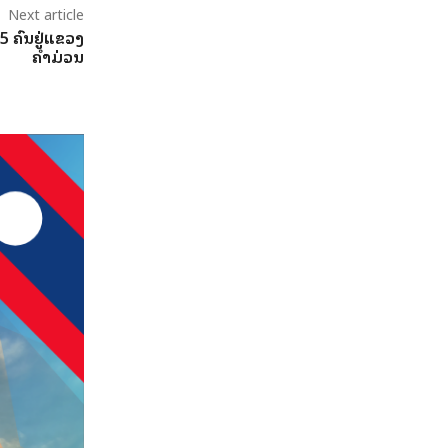
Next article
5 ຄົນຢູ່ແຂວງ
ຄໍາມ່ວນ