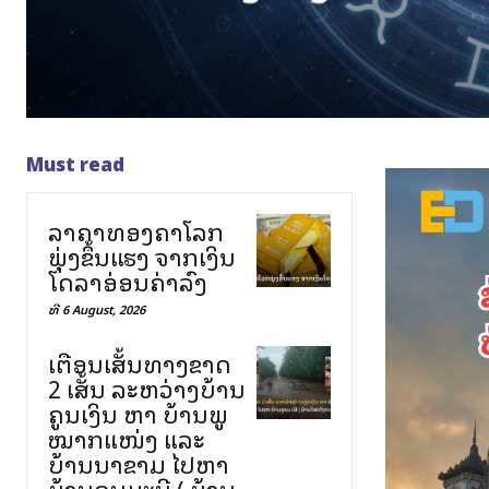
Must read
ລາຄາທອງຄຳໂລກ
ພຸ່ງຂຶ້ນແຮງ ຈາກເງິນ
ໂດລາອ່ອນຄ່າລົງ
ທີ 6 August, 2026
ເຕືອນເສັ້ນທາງຂາດ
2 ເສັ້ນ ລະຫວ່າງບ້ານ
ຄູນເງິນ ຫາ ບ້ານພູ
ໝາກແໜ່ງ ແລະ
ບ້ານນາຂາມ ໄປຫາ
ບ້ານຄູນມະນີ ( ບ້ານ