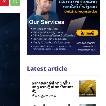
Latest article
ລາຄາທອງຄຳໂລກພຸ່ງຂຶ້ນ
ແຮງ ຈາກເງິນໂດລາອ່ອນຄ່າ
ລົງ
ທີ 6 August, 2026