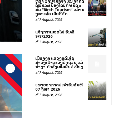
ທຣຳ ລົງນາມຄຳສັ່ງໃໝ່ ຈຳກັດ
ສິດພົນລະເມືອງໂດຍກຳເນີດ ສະ
ກັດ “Birth Tourism” ແມ້ສານ
ສູງສະຫະລັດ ເຄີຍຕີຕົກ
ທີ 7 August, 2026
ແຈ້ງການມອດໄຟ ວັນທີ
9/8/2026
ທີ 7 August, 2026
ເມືອງງາ ແຂວງອຸດົມໄຊ
ກຳລັງເຝົ້າລະວັງນ້ຳຖ້ວມ ແມ່
ນ້ຳງາ ກຳລັງເພີ່ມຂຶ້ນຕໍ່ເນື່ອງ
ທີ 7 August, 2026
ສະພາບອາກາດປະຈຳວັນວັນທີ
07 ສິງຫາ 2026
ທີ 7 August, 2026