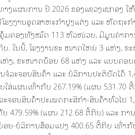
ທາງແຜນການ ປີ 2026 ຂອງແຂວງເຊກອງ ໃຫ້ຮູ
ມີໂຮງງານອຸດສາຫະກໍາປຸງແຕ່ງ ແລະ ຫັດຖະກໍາ ທ
ຄຸ້ມຄອງທັງໝົດ 113 ຫົວໜ່ວຍ, ມີມູນຄ່າກາ
້ກີບ. ໃນນີ້, ໂຮງງານຂະ ໜາດໃຫຍ່ 3 ແຫ່ງ, 
ແຫ່ງ, ຂະໜາດນ້ອຍ 68 ແຫ່ງ ແລະ ແບບຄອບຄ
ນຈໍລະຈອນສິນຄ້າ ແລະ ບໍລິການປະຕິບັດໄດ້ 1
ຽບໃສ່ແຜນເທົ່າກັບ 267.19% (ແຜນ 531.70 ຕື້
ຈໍລະຈອນສິນຄ້າປະເພດກະສິກໍາ-ສິນຄ້າທົ່ວໄປ 1,
າກັບ 479.59% (ແຜນ 212.68 ຕື້ກີບ) ແລະ ກ
່ອຍ-ບໍລິການສ້ອມແປງ 400.65 ຕື້ກີບ ເທົ່າກັ