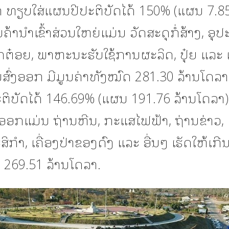
າ ທຽບໃສ່ແຜນປີປະຕິບັດໄດ້ 150% (ແຜນ 7.85
ນຄ້ານໍາເຂົ້າສ່ວນໃຫຍ່ແມ່ນ ວັດສະດຸກໍ່ສ້າງ, ອຸ
໋ອຍ, ພາຫະນະຮັບໃຊ້ການຜະລິດ, ປຸ໋ຍ ແລະ
ສົ່ງອອກ ມີມູນຄ່າທັງໝົດ 281.30 ລ້ານໂດລາ
ຕິບັດໄດ້ 146.69% (ແຜນ 191.76 ລ້ານໂດລາ
່ງອອກແມ່ນ ຖ່ານຫີນ, ກະແສໄຟຟ້າ, ຖ່ານຂ່າວ, 
ິກໍາ, ເຄື່ອງປ່າຂອງດົງ ແລະ ອື່ນໆ ເຮັດໃຫ້ເກີ
່ 269.51 ລ້ານໂດລາ.