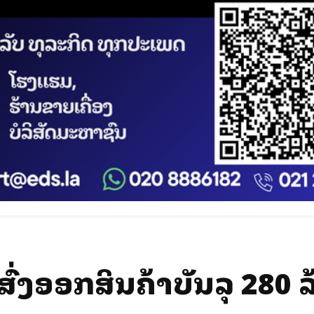
ົ່ງອອກສິນຄ້າບັນລຸ 280 ລ