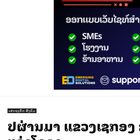
ເສດຖະກິດ-ສັງຄົມ
ປີຜ່ານມາ ແຂວງເຊກອງ ສ