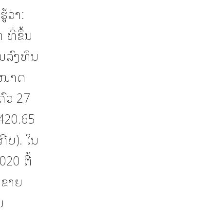
້ວ່າ:
ີ່ຂຶ້ນ
ນລົງທຶນ
ຂະໜາດ
ົວ 27
,420.65
ກີບ). ໃນ
020 ຕື້
ານຂາຍ
ບ