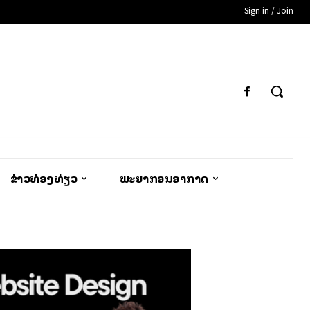
Sign in / Join
ຂ່າວທ່ອງທ່ຽວ
ພະຍາກອນອາກາດ