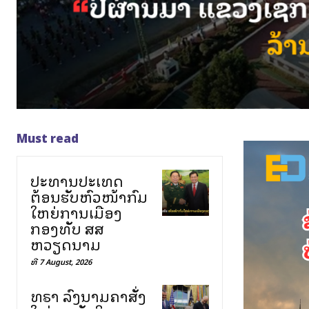
Must read
ປະທານປະເທດ
ຕ້ອນຮັບຫົວໜ້າກົມ
ໃຫຍ່ການເມືອງ
ກອງທັບ ສສ
ຫວຽດນາມ
ທີ 7 August, 2026
ທຣຳ ລົງນາມຄຳສັ່ງ