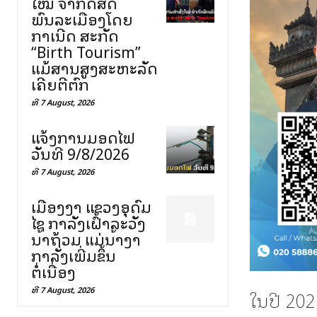
ໃໝ່ ຈຳກັດສິດ
ພົນລະເມືອງໂດຍ
ກຳເນີດ ສະກັດ
“Birth Tourism”
ແມ້ສານສູງສະຫະລັດ
ເຄີຍຕີຕົກ
ທີ 7 August, 2026
ແຈ້ງການມອດໄຟ
ວັນທີ 9/8/2026
ທີ 7 August, 2026
ເມືອງງາ ແຂວງອຸດົມ
ໄຊ ກຳລັງເຝົ້າລະວັງ
ນ້ຳຖ້ວມ ແມ່ນ້ຳງາ
ກຳລັງເພີ່ມຂຶ້ນ
ຕໍ່ເນື່ອງ
ທີ 7 August, 2026
ໃນປີ 202