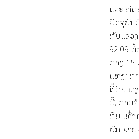
ແລະ ທິດ
ປັດຈຸບັນ
ກັບແຂວງ
92.09 ຕື
ກາງ 15 
ແຫ່ງ; ກາ
ຕື້ກີບ ທ
ນີ້, ການ
ກີບ ເທົ່
ຍົກ-ຂາຍຍ