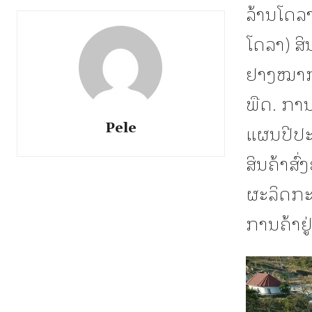
ລ້ານໂດລ
ໂດລາ) ສິ
ຢາງໝາກຕ
ພືດ. ການ
Pele
ແຜນປີປະ
ສິນຄ້າສົ
ຜະລິດກະສ
ການຄ້າຢູ