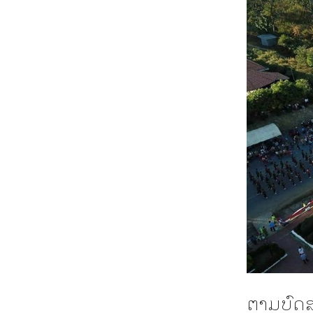
ຕາມບົດສ