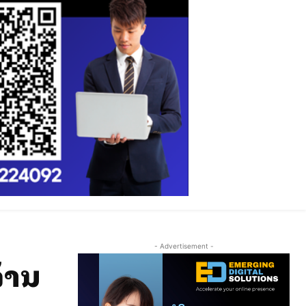
- Advertisement -
້ານ