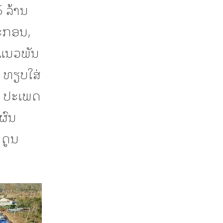
 ລ້ານ
ປະກອນ,
 ແນວພັນ
 ທຽບໃສ່
) ປະເພດ
ຜົນ
ນດູນ