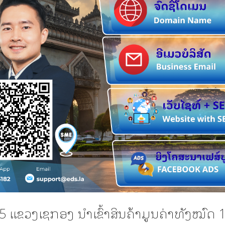
5 ແຂວງເຊກອງ ນໍາເຂົ້າສິນຄ້າມູນຄ່າທັງໝົດ 