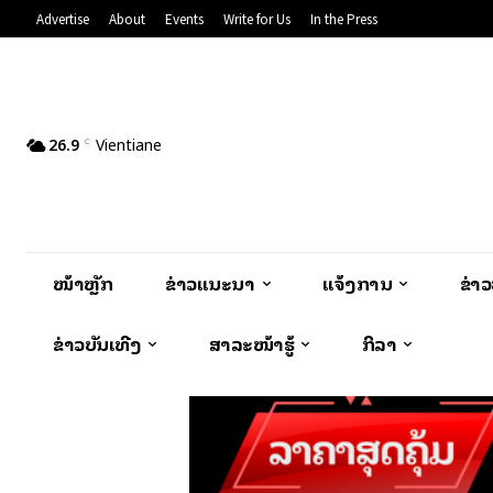
Advertise
About
Events
Write for Us
In the Press
26.9
Vientiane
C
ໜ້າຫຼັກ
ຂ່າວແນະນຳ
ແຈ້ງການ
ຂ່າ
ຂ່າວບັນເທີງ
ສາລະໜ້າຮູ້
ກິລາ