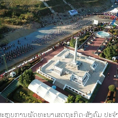
ະຫຼຸບການພັດທະນາເສດຖະກິດ-ສັງຄົມ ປະຈໍາ