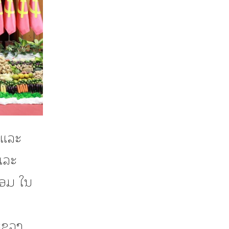
 ແລະ
ແລະ
້ອມ ໃນ
ະຊວງ