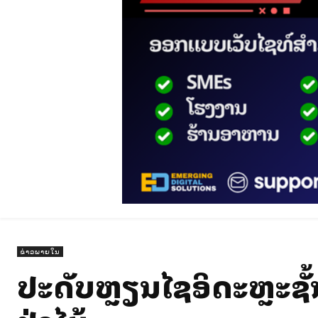
ຂ່າວພາຍໃນ
ປະດັບຫຼຽນໄຊອິດສະຫຼະຊັ