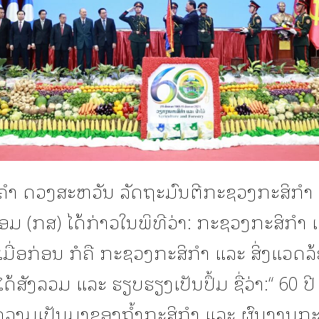
ນຄໍາ ດວງສະຫວັນ ລັດຖະມົນຕີກະຊວງກະສິກໍາ
້ອມ (ກສ) ໄດ້ກ່າວໃນພິທີວ່າ: ກະຊວງກະສິກຳ 
ນເມື່ອກ່ອນ ກໍຄື ກະຊວງກະສິກຳ ແລະ ສິ່ງແວດລ
ໄດ້ສັງລວມ ແລະ ຮຽບຮຽງເປັນປຶ້ມ ຊື່ວ່າ:“ 60 ປີ
ວາມເປັນມາຂອງຖໍ້າກະສິກຳ ແລະ ຜົນງານກ