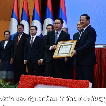
ິກໍາ ແລະ ສິ່ງແວດລ້ອມ ໄດ້ຈັດພິທີປະດັບຫຼ