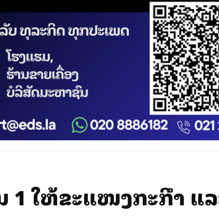
້ນ 1 ໃຫ້ຂະແໜງກະສິກໍາ ແ