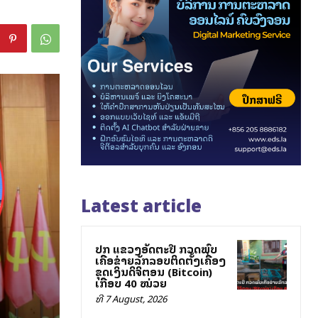
Latest article
ປກສ ແຂວງອັດຕະປື ກວດພົບ
ເຄືອຂ່າຍລັກລອບຕິດຕັ້ງເຄື່ອງ
ຂຸດເງິນດິຈິຕອນ (Bitcoin)
ເກືອບ 40 ໝ່ວຍ
ທີ 7 August, 2026