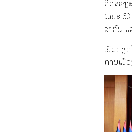
ອິດສະຫຼະ
ໄລຍະ 60 
ສາກົນ ແ
ເປັນກຽດ
ການເມືອ