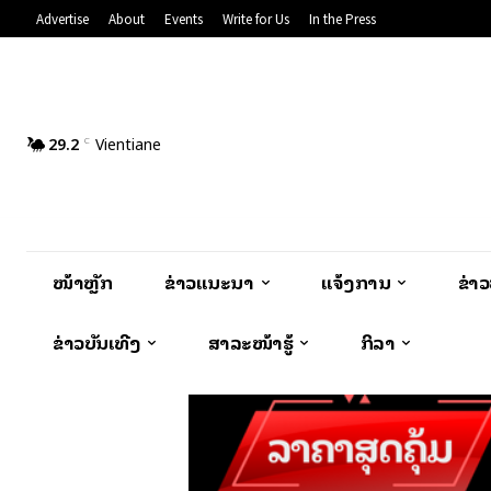
Advertise
About
Events
Write for Us
In the Press
29.2
Vientiane
C
ໜ້າຫຼັກ
ຂ່າວແນະນຳ
ແຈ້ງການ
ຂ່າ
ຂ່າວບັນເທີງ
ສາລະໜ້າຮູ້
ກິລາ