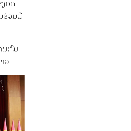
ະຫຼອດ
ານຮ່ວມມື
ານກົມ
າວ.