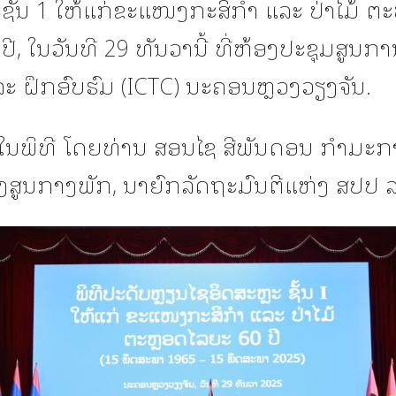
ຊັ້ນ 1 ໃຫ້ແກ່ຂະແໜງກະສິກໍາ ແລະ ປ່າໄມ້ ຕ
ປີ, ໃນວັນທີ 29 ທັນວານີ້ ທີ່ຫ້ອງປະຊຸມສູນກ
ລະ ຝຶກອົບຮົມ (ICTC) ນະຄອນຫຼວງວຽງຈັນ.
ໃນພິທີ ໂດຍທ່ານ ສອນໄຊ ສີພັນດອນ ກໍາມະກ
ງສູນກາງພັກ, ນາຍົກລັດຖະມົນຕີແຫ່ງ ສປປ ລ