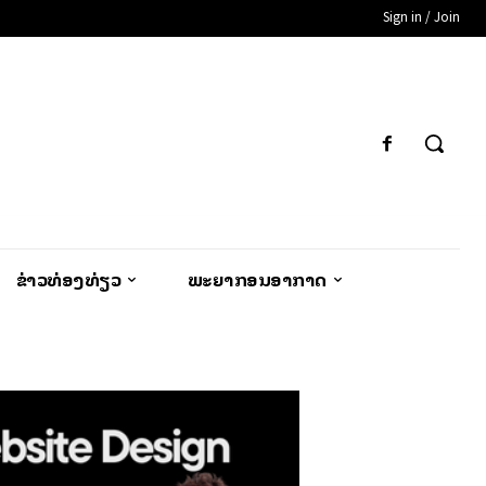
Sign in / Join
ຂ່າວທ່ອງທ່ຽວ
ພະຍາກອນອາກາດ