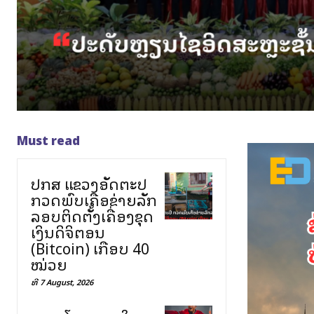
Must read
ປກສ ແຂວງອັດຕະປື
ກວດພົບເຄືອຂ່າຍລັກ
ລອບຕິດຕັ້ງເຄື່ອງຂຸດ
ເງິນດິຈິຕອນ
(Bitcoin) ເກືອບ 40
ໝ່ວຍ
ທີ 7 August, 2026