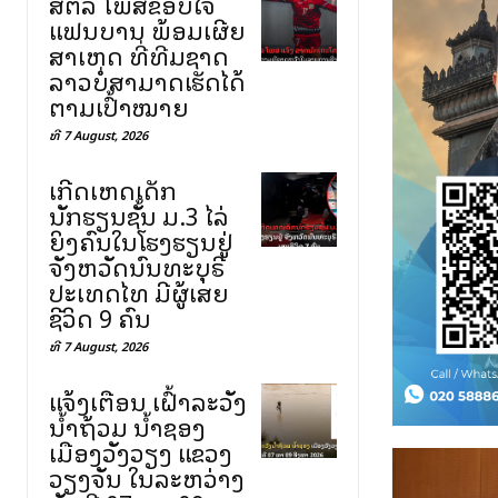
ສຕລ ໂພສຂອບໃຈ
ແຟນບານ ພ້ອມເຜີຍ
ສາເຫດ ທີ່ທີມຊາດ
ລາວບໍ່ສາມາດເຮັດໄດ້
ຕາມເປົ້າໝາຍ
ທີ 7 August, 2026
ເກີດເຫດເດັກ
ນັກຮຽນຊັ້ນ ມ.3 ໄລ່
ຍິງຄົນໃນໂຮງຮຽນຢູ່
ຈັງຫວັດນົນທະບຸຣີ
ປະເທດໄທ ມີຜູ້ເສຍ
ຊີວິດ 9 ຄົນ
ທີ 7 August, 2026
ແຈ້ງເຕືອນ ເຝົ້າລະວັງ
ນ້ຳຖ້ວມ ນ້ຳຊອງ
ເມືອງວັງວຽງ ແຂວງ
ວຽງຈັນ ໃນລະຫວ່າງ