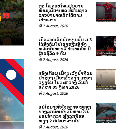
ສຕລ ໂພສຂອບໃຈແຟນບານ
ພ້ອມເຜີຍສາເຫດ ທີ່ທີມຊາດ
ລາວບໍ່ສາມາດເຮັດໄດ້ຕາມ
ເປົ້າໝາຍ
ທີ 7 August, 2026
ເກີດເຫດເດັກນັກຮຽນຊັ້ນ ມ.3
ໄລ່ຍິງຄົນໃນໂຮງຮຽນຢູ່ ຈັງ
ຫວັດນົນທະບຸຣີ ປະເທດໄທ ມີ
ຜູ້ເສຍຊີວິດ 9 ຄົນ
ທີ 7 August, 2026
ແຈ້ງເຕືອນ ເຝົ້າລະວັງນ້ຳຖ້ວມ
ນ້ຳຊອງ ເມືອງວັງວຽງ ແຂວງ
ວຽງຈັນ ໃນລະຫວ່າງ ວັນທີ
07 ຫາ 09 ສິງຫາ 2026
ທີ 7 August, 2026
ແມ່ໂລມາຫົວໃຈສະຫຼາຍ ພະຍຸງ
ຮ່າງລູກນ້ອຍໄຮ້ລົມຫາຍໃຈບໍ່
ຍອມຈາກລາ ຫຼັງລູກນ້ອຍ
ພຽງ 2 ສັບປະດາຈາກໄປ
ທີ 7 August, 2026