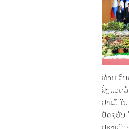
ທ່ານ ລິ
ສິ່ງແວດລ
ປ່າໄມ້ ໃ
ປັດຈຸບັນ 
ປະຫວັດຄ