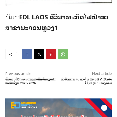
ທີ່ມາ:
EDL LAOS ລັດວິສາຫະກິດໄຟຟ້າລາວ
ສາຂານະຄອນຫຼວງ1
Previous article
Next article
ຈັນທະບູລີ ເປີດການແຂ່ງຂັນກິລານັກຮຽນປະ
ຂົວມິດຕະພາບ ລາວ-ໄທ ແຫ່ງທີ​ V ເປີດນໍາ
ຈໍາສົກຮຽນ 2025-2026
ໃຊ້ຢ່າງເປັນທາງການ