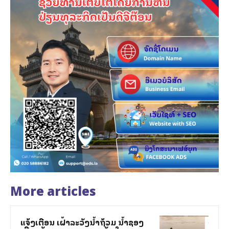
More articles
ແຈ້ງເຕືອນ ເຝົ້າລະວັງນ້ຳຖ້ວມ ນ້ຳຊອງ