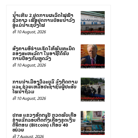
ນໍ້າເທີນ 2 ຢຸດການຜະລິດໄຟຟ້າ
ຊົ່ວຄາວ ເພື່ອຢຸດການປ່ອຍນໍ້າລົງ
ສູ່ແມ່ນໍ້າເຊບັ້ງໄຟ
ທີ 10 August, 2026
ສົງຄາມອິຮ່ານເຮັດໃຫ້ພັນທະມິດ
ຂອງສະຫະລັດฯ ໃນອາຊີໄດ້ຮັບ
ການປ້ອງກັນຫຼຸດລົງ
ທີ 10 August, 2026
ການນຳເມືອງວິລະບູລີ ລົງຕິດຕາມ
ແລະ ຊ່ວຍເຫລືອປະຊາຊົນຜູ້ປະສົບ
ໄພນ້ຳຖ້ວມ
ທີ 10 August, 2026
ປກສ ແຂວງອັດຕະປື ກວດພົບເຄືອ
ຂ່າຍລັກລອບຕິດຕັ້ງເຄື່ອງຂຸດເງິນ
ດິຈິຕອນ (Bitcoin) ເກືອບ 40
ໝ່ວຍ
ທີ 7 August, 2026