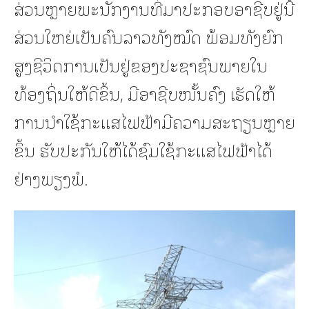
ສ່ວນຫຼາຍພະນັກງານທີ່ມາປະກອບອາຊີບຢູ່ນີ້
ສ່ວນໃຫຍ່ເປັນຄົນລາວທັງໝົດ ພ້ອມທັງຍົກ
ສູງຊີວິດການເປັນຢູ່ຂອງປະຊາຊົນພາຍໃນ
ທ້ອງຖິ່ນໃຫ້ດີຂຶ້ນ, ມີອາຊີບໜັ້ນຄົງ ເຮັດໃຫ້
ການນໍາໃຊ້ກະແສໄຟຟ້າມີຄວາມສະຖຽນຫຼາຍ
ຂຶ້ນ ຮັບປະກັນໃຫ້ໄດ້ຊົມໃຊ້ກະແສໄຟຟ້າໄດ້
ຢ່າງພຽງພໍ.