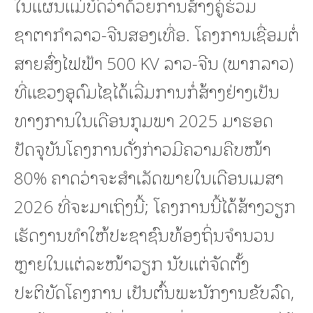
ໃນແຜນແມ່ບົດວ່າດ້ວຍການສ້າງຄູ່ຮ່ວມ
ຊາຕາກຳລາວ-ຈີນສອງເທື່ອ. ໂຄງການເຊື່ອມຕໍ່
ສາຍສົ່ງໄຟຟ້າ 500 KV ລາວ-ຈີນ (ພາກລາວ)
ທີ່ແຂວງອຸດົມໄຊໄດ້ເລີ່ມການກໍ່ສ້າງຢ່າງເປັນ
ທາງການໃນເດືອນກຸມພາ 2025 ມາຮອດ
ປັດຈຸບັນໂຄງການດັ່ງກ່າວມີຄວາມຄືບໜ້າ
80% ຄາດວ່າຈະສໍາເລັດພາຍໃນເດືອນເມສາ
2026 ທີ່ຈະມາເຖິງນີ້; ໂຄງການນີ້ໄດ້ສ້າງວຽກ
ເຮັດງານທໍາໃຫ້ປະຊາຊົນທ້ອງຖິ່ນຈໍານວນ
ຫຼາຍໃນແຕ່ລະໜ້າວຽກ ນັບແຕ່ຈັດຕັ້ງ
ປະຕິບັດໂຄງການ ເປັນຕົ້ນພະນັກງານຂັບລົດ,