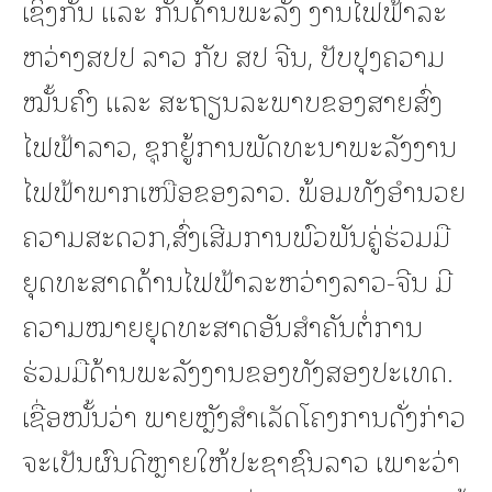
ເຊິ່ງກັນ ແລະ ກັນດ້ານພະລັງ ງານໄຟຟ້າລະ
ຫວ່າງສປປ ລາວ ກັບ ສປ ຈີນ, ປັບປຸງຄວາມ
ໝັ້ນຄົງ ແລະ ສະຖຽນລະພາບຂອງສາຍສົ່ງ
ໄຟຟ້າລາວ, ຊຸກຍູ້ການພັດທະນາພະລັງງານ
ໄຟຟ້າພາກເໜືອຂອງລາວ. ພ້ອມທັງອຳນວຍ
ຄວາມສະດວກ,ສົ່ງເສີມການພົວພັນຄູ່ຮ່ວມມື
ຍຸດທະສາດດ້ານໄຟຟ້າລະຫວ່າງລາວ-ຈີນ ມີ
ຄວາມໝາຍຍຸດທະສາດອັນສຳຄັນຕໍ່ການ
ຮ່ວມມືດ້ານພະລັງງານຂອງທັງສອງປະເທດ.
ເຊື່ອໜັ້ນວ່າ ພາຍຫຼັງສໍາເລັດໂຄງການດັ່ງກ່າວ
ຈະເປັນຜົນດີຫຼາຍໃຫ້ປະຊາຊົນລາວ ເພາະວ່າ