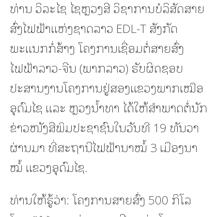
ທ່ານ ວິລະໄຊ ໄຊຫຼວງສີ ວິຊາການບໍລິສັດສາຍ
ສົ່ງໄຟຟ້າແຫ່ງຊາດລາວ EDL-T ສັງກັດ
ພະແນກກໍ່ສ້າງ ໂຄງການເຊື່ອມຕໍ່ສາຍສົ່ງ
ໄຟຟ້າລາວ-ຈີນ (ພາກລາວ) ຮັບຜິດຊອບ
ປະສານງານໂຄງການຢູ່ສອງແຂວງພາກເໝືອ
ອຸດົມໄຊ ແລະ ຫຼວງນໍ້າທາ ໄດ້ໃຫ້ສໍາພາດຕໍ່ນັກ
ຂ່າວໜັງສືພິມປະຊາຊົນໃນວັນທີ 19 ທັນວາ
ຜ່ານມາ ທີ່ສະຖານີໄຟຟ້ານາໝໍ້ 3 ເມືອງນາ
ໝໍ້ ແຂວງອຸດົມໄຊ.
ທ່ານໃຫ້ຮູ້ວ່າ: ໂຄງການສາຍສົ່ງ 500 ກິໂລ