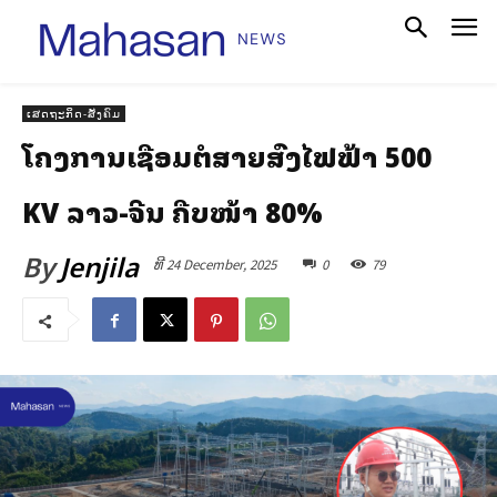
ເສດຖະກິດ-ສັງຄົມ
ໂຄງການເຊື່ອມຕໍ່ສາຍສົ່ງໄຟຟ້າ 500
KV ລາວ-ຈີນ ຄືບໜ້າ 80%
By
Jenjila
ທີ 24 December, 2025
0
79