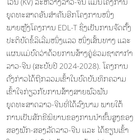
ໂວນ (KV) ລະຫວ່າງລາວ-ຈີນ ແມ່ນໂຄງການ
ຍຸດທະສາດອັນສຳຄັນອີກໂຄງການໜຶ່ງ
ພາຍຫຼັງໂຄງການ EDL-T ຊຶ່ງເປັນການຈັດຕັ້ງ
ປະຕິບັດຂໍ້ລິເລີ່ມໜຶ່ງແລວ ໜຶ່ງເສັ້ນທາງ ແລະ
ແຜນແມ່ບົດວ່າດ້ວຍການສ້າງຄູ່ຮ່ວມຊາຕາກຳ
ລາວ-ຈີນ (ສະບັບປີ 2024-2028). ໂຄງການ
ດັ່ງກ່າວໄດ້ຖືກລວມເຂົ້າໃນບົດບັນທຶກຄວາມ
ເຂົ້າໃຈກ່ຽວກັບການສ້າງສາຍພົວພັນ
ຍຸດທະສາດລາວ-ຈີນທີ່ໄດ້ລົງນາມ ພາຍໃຕ້
ການເປັນສັກຂີພິຍານຂອງການນຳຂັ້ນສູງຂອງ
ສອງພັກ-ສອງລັດລາວ-ຈີນ ແລະ ໄດ້ຂຽນເຂົ້າ