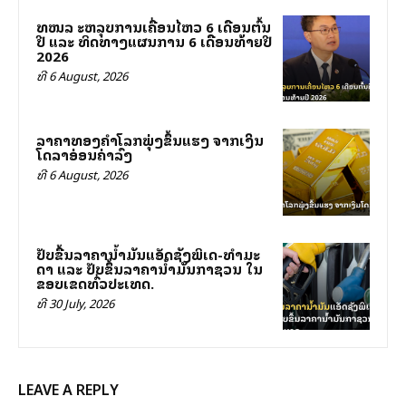
ສທໜລ ສະຫລຸບການເຄື່ອນໄຫວ 6 ເດືອນຕົ້ນ
ປີ ແລະ ທິດທາງແຜນການ 6 ເດືອນທ້າຍປີ
2026
ທີ 6 August, 2026
ລາຄາທອງຄຳໂລກພຸ່ງຂຶ້ນແຮງ ຈາກເງິນ
ໂດລາອ່ອນຄ່າລົງ
ທີ 6 August, 2026
ປັບຂື້ນລາ​ຄາ​ນ້ຳ​ມັນ​ແອັດ​ຊັງ​ພິເສດ-ທຳ​ມະ​
ດາ ແລະ ປັບຂຶ້ນ​ລາ​ຄາ​ນ້ຳ​ມັນ​ກາ​ຊວນ ​ໃນ​
ຂອບ​ເຂດ​ທົ່ວ​ປະ​ເທດ.
ທີ 30 July, 2026
LEAVE A REPLY