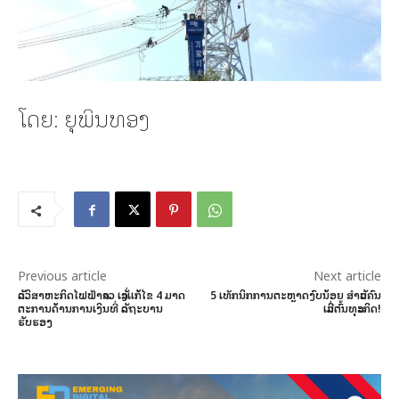
ໂດຍ: ຍຸພິນທອງ
Previous article
Next article
ລັດວິສາຫະກິດໄຟຟ້າລາວ ເລັ່ງແກ້ໄຂ 4 ມາດ
5 ເທັກນິກການຕະຫຼາດງົບນ້ອຍ ສຳລັບຄົນ
ຕະການດ້ານການເງິນທີ່ ລັດຖະບານ
ເລີ່ມຕົ້ນທຸລະກິດ!
ຮັບຮອງ