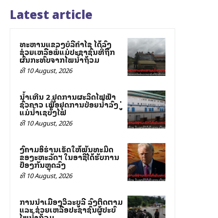
Latest article
ທະຫານແຂວງບໍລີຄຳໄຊ ໄດ້ລົງ
ຊ່ວຍເຫລືອພໍ່ແມ່ປະຊາຊົນທີ່ຖືກ
ຜົນກະທົບຈາກໄພນ້ຳຖ້ວມ
ທີ 10 August, 2026
ນໍ້າເທີນ 2 ຢຸດການຜະລິດໄຟຟ້າ
ຊົ່ວຄາວ ເພື່ອຢຸດການປ່ອຍນໍ້າລົງສູ່
ແມ່ນໍ້າເຊບັ້ງໄຟ
ທີ 10 August, 2026
ສົງຄາມອິຮ່ານເຮັດໃຫ້ພັນທະມິດ
ຂອງສະຫະລັດฯ ໃນອາຊີໄດ້ຮັບການ
ປ້ອງກັນຫຼຸດລົງ
ທີ 10 August, 2026
ການນຳເມືອງວິລະບູລີ ລົງຕິດຕາມ
ແລະ ຊ່ວຍເຫລືອປະຊາຊົນຜູ້ປະສົບ
ໄພນ້ຳຖ້ວມ