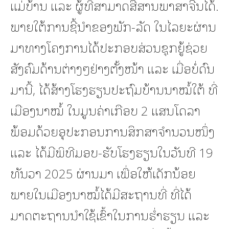
ແມ່ບ້ານ ແລະ ຜູ້ທີ່ສາມາດສື່ສານພາສາຈີນໄດ້.
ພາຍໃຕ້ການຊີ້ນໍາຂອງພັກ-ລັດ ໃນໄລຍະຜ່ານ
ມາທາງໂຄງການໄດ້ປະກອບສ່ວນຊຸກຍູ້ຊ່ວຍ
ສັງຄົມດ້ານຕ່າງໆຢ່າງຕັ້ງໜ້າ ແລະ ເມື່ອບໍ່ດົນ
ມານີ້, ໄດ້ສ້າງໂຮງຮຽນປະຖົມບ້ານນາໝໍ້ໃຕ້ ທີ່
ເມືອງນາໝໍ້ ໃນມູນຄ່າເກືອບ 2 ແສນໂດລາ
ພ້ອມດ້ວຍອຸປະກອນການສຶກສາຈໍານວນໜຶ່ງ
ແລະ ໄດ້ມີພິທີມອບ-ຮັບໂຮງຮຽນໃນວັນທີ 19
ທັນວາ 2025 ຜ່ານມາ ເພື່ອໃຫ້ເດັກນ້ອຍ
ພາຍໃນເມືອງນາໝໍ້ໄດ້ມີສະຖານທີ່ ທີ່ໄດ້
ມາດຕະຖານນໍາໃຊ້ເຂົ້າໃນການຮໍ່າຮຽນ ແລະ