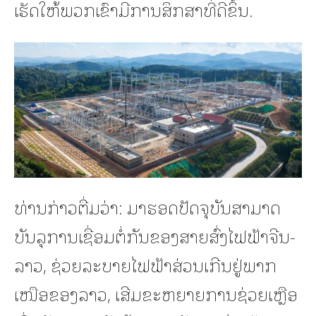
ເຮັດໃຫ້ພວກເຂົາມີການສຶກສາທີ່ດີຂຶ້ນ.
ທ່ານກ່າວຕື່ມວ່າ: ມາຮອດປັດຈຸບັນສາມາດ
ບັນລຸການເຊື່ອມຕໍ່ກັນຂອງສາຍສົ່ງໄຟຟ້າຈີນ-
ລາວ, ຊ່ວຍລະບາຍໄຟຟ້າສ່ວນເກີນຢູ່ພາກ
ເໜືອຂອງລາວ, ເສີມຂະຫຍາຍການຊ່ວຍເຫຼືອ