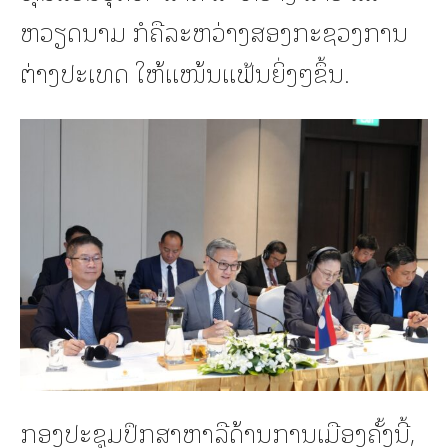
ຫວຽດນາມ ກໍຄືລະຫວ່າງສອງກະຊວງການ
ຕ່າງປະເທດ ໃຫ້ແໜ້ນແຟ້ນຍິ່ງໆຂຶ້ນ.
ກອງປະຊຸມປຶກສາຫາລືດ້ານການເມືອງຄັ້ງນີ້,