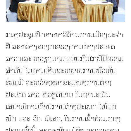
ກອງປະຊຸມປຶກສາຫາລືດ້ານການເມືອງປະຈໍາ
ປີ ລະຫວ່າງສອງກະຊວງການຕ່າງປະເທດ
ລາວ ແລະ ຫວຽດນາມ ແມ່ນກົນໄກທີ່ມີຄວາມ
ສໍາຄັນ ໃນການເສີມຂະຫຍາຍການພົວພັນ
ຮ່ວມມື ລະຫວ່າງສອງຂະແໜງການຕ່າງ
ປະເທດ ລາວ-ຫວຽດນາມ ໃນຖານະເປັນ
ເສນາທິການດ້ານການຕ່າງປະເທດ ໃຫ້ແກ່
ພັກ ແລະ ລັດ. ພິເສດ, ໃນການເຂົ້າຮ່ວມກອງ
ປະຊຸມຄັ້ງນີ້, ສະຫະພັນແມ່ຍິງ ກະຊວງການ