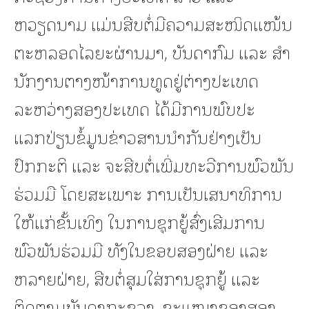
ຫວຽດນາມ ແມ່ນສືບຕໍ່ມີຄວາມສະໜິດແໜ້ນ
ຕະຫລອດໄລຍະຜ່ານມາ, ບັນດາກົມ ແລະ ສໍາ
ນັກງານຕາງໜ້າການທູດຢູ່ຕ່າງປະເທດ
ລະຫວ່າງສອງປະເທດ ໄດ້ມີການພົບປະ
ແລກປ່ຽນຂໍ້ມູນຂ່າວສານນຳກັນຢ່າງເປັນ
ປົກກະຕິ ແລະ ຈະສືບຕໍ່ເພີ່ມທະວີການພົວພັນ
ຮ່ວມມື ໂດຍສະເພາະ ການເປັນເສນາທິການ
ໃຫ້ແກ່ຂັ້ນເທິງ ໃນການຊຸກຍູ້ສົ່ງເສີມການ
ພົວພັນຮ່ວມມື ທັງໃນຂອບສອງຝ່າຍ ແລະ
ຫລາຍຝ່າຍ, ສືບຕໍ່ສຸມໃສ່ການຊຸກຍູ້ ແລະ
ຕິດຕາມບັນດາກະຊວງ, ຂະແໜງຂອງສອງ