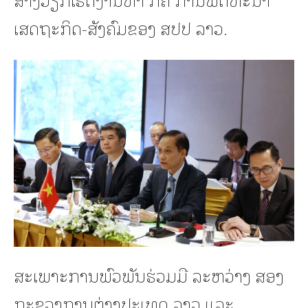
ເສດຖະກິດ-ສັງຄົມຂອງ ສປປ ລາວ.
ສະເພາະການພົວພັນຮ່ວມມື ລະຫວ່າງ ສອງ
ກະຊວງການຕ່າງປະເທດ ລາວ ແລະ