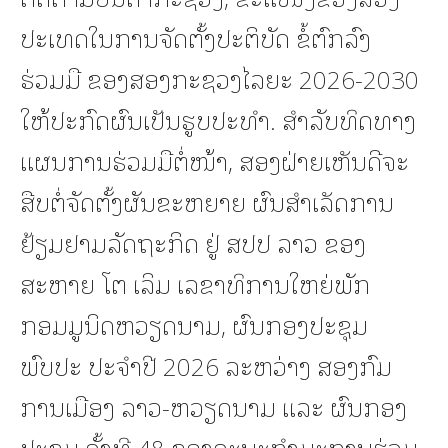
ປະເທດໃນການຈັດຕັ້ງປະຕິບັດ ຂໍ້ຕົກລົງ
ຮ່ວມມື ຂອງສອງກະຊວງໄລຍະ 2026-2030
ໃຫ້ປະກົດຜົນເປັນຮູບປະທໍາ. ສໍາລັບທິດທາງ
ແຜນການຮ່ວມມືຕໍ່ໜ້າ, ສອງຝ່າຍເຫັນດີຈະ
ສືບຕໍ່ຈັດຕັ້ງຜັນຂະຫຍາຍ ຜົນສຳເລັດການ
ຢ້ຽມຢາມລັດຖະກິດ ຢູ່ ສປປ ລາວ ຂອງ
ສະຫາຍ ໂຕ ເລິມ ເລຂາທິການໃຫຍ່ພັກ
ກອມມູນິດຫວຽດນາມ, ຜົນກອງປະຊຸມ
ພົບປະ ປະຈໍາປີ 2026 ລະຫວ່າງ ສອງກົມ
ການເມືອງ ລາວ-ຫວຽດນາມ ແລະ ຜົນກອງ
ປະຊຸມ ຄັ້ງທີ 48 ຂອງຄະນະກຳມະການຮ່ວມ