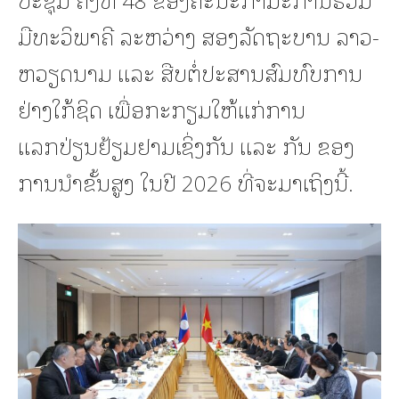
ມືທະວິພາຄີ ລະຫວ່າງ ສອງລັດຖະບານ ລາວ-
ຫວຽດນາມ ແລະ ສືບຕໍ່ປະສານສົມທົບການ
ຢ່າງໃກ້ຊິດ ເພື່ອກະກຽມໃຫ້ແກ່ການ
ແລກປ່ຽນຢ້ຽມຢາມເຊິ່ງກັນ ແລະ ກັນ ຂອງ
ການນໍາຂັ້ນສູງ ໃນປີ 2026 ທີ່ຈະມາເຖິງນີ້.