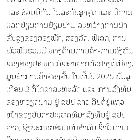
ແລະ ຮ່ວມມືກັນ ໃນລະດັບສູງສຸດ ແລະ ມີການ
ແລກປ່ຽນການຢ້ຽມຢາມ ລະຫວ່າງການນໍາ
ຂັ້ນສູງຂອງສອງພັກ, ສອງລັດ. ພິເສດ, ການ
ພົວພັນຮ່ວມມື ທາງດ້ານການຄ້າ-ການລົງທຶນ
ຂອງສອງປະເທດ ກໍຂະຫຍາຍຕົວຢ່າງຕໍ່ເນື່ອງ,
ມູນຄ່າການຄ້າສອງສົ້ນ ໃນຕົ້ນປີ 2025 ບັນລຸ
ເກືອບ 3 ຕື້ໂດລາສະຫະລັດ ແລະ ການລົງທຶນ
ຂອງຫວຽດນາມ ຢູ່ ສປປ ລາວ ສືບຕໍ່ຢູ່ແຖວ
ໜ້າຂອງບັນດາປະເທດທີ່ມາລົງທຶນຢູ່ ສປປ
ລາວ, ຊຶ່ງປະກອບສ່ວນອັນສຳຄັນເຂົ້າໃນການ
ສ້າງວຽກເຮັດງານທຳ ກໍຄື ການພັດທະນາ