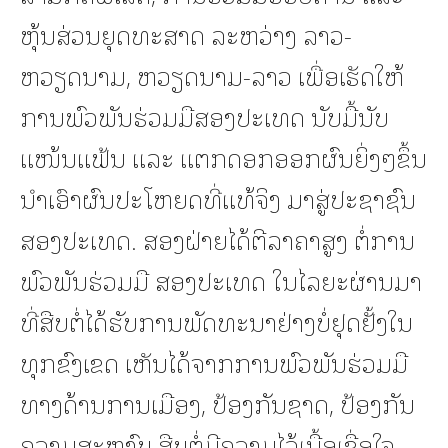
ຫຸ້ນສ່ວນຍຸດທະສາດ ລະຫວ່າງ ລາວ-
ຫວຽດນາມ, ຫວຽດນາມ-ລາວ ເພື່ອເຮັດໃຫ້
ການພົວພັນຮ່ວມມືສອງປະເທດ ນັບມື້ນັບ
ແໜ້ນແຟ້ນ ແລະ ແຕກດອກອອກຜົນຍິ່ງໆຂຶ້ນ
ນໍາເອົາຜົນປະໂຫຍດທີ່ແທ້ຈິງ ມາສູ່ປະຊາຊົນ
ສອງປະເທດ. ສອງຝ່າຍໄດ້ຕີລາຄາສູງ ຕໍ່ການ
ພົວພັນຮ່ວມມື ສອງປະເທດ ໃນໄລຍະຜ່ານມາ
ທີ່ສືບຕໍ່ໄດ້ຮັບການພັດທະນາຢ່າງບໍ່ຢຸດຢັ້ງໃນ
ທຸກຂົງເຂດ ເຫັນໄດ້ຈາກການພົວພັນຮ່ວມມື
ທາງດ້ານການເມືອງ, ປ້ອງກັນຊາດ, ປ້ອງກັນ
ຄວາມສະຫງົບ ສືບຕໍ່ມີຄວາມໄວ້ເນື້ອເຊື່ອໃຈ