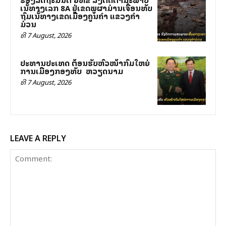
ເສັ້ນທາງເລກ 8A ຢູ່ເຂດພູຜາມ່ານເຈື່ອນທັບ
ຖົມເສັ້ນທາງເຂດເມືອງຄູນຄໍາ ແຂວງຄໍາ
ມ່ວນ
ທີ 7 August, 2026
ປະທານປະເທດ ຕ້ອນຮັບຫົວໜ້າກົມໃຫຍ່
ການເມືອງກອງທັບ ສສ ຫວຽດນາມ
ທີ 7 August, 2026
LEAVE A REPLY