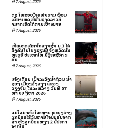
ທີ 7 August, 2026
ສຕລ ໂພສຂອບໃຈແຟນບານ ພ້ອມ
ເຜີຍສາເຫດ ທີ່ທີມຊາດລາວບໍ່
ສາມາດເຮັດໄດ້ຕາມເປົ້າໝາຍ
ທີ 7 August, 2026
ເກີດເຫດເດັກນັກຮຽນຊັ້ນ ມ.3 ໄລ່
ຍິງຄົນໃນໂຮງຮຽນຢູ່ ຈັງຫວັດນົນ
ທະບຸຣີ ປະເທດໄທ ມີຜູ້ເສຍຊີວິດ 9
ຄົນ
ທີ 7 August, 2026
ແຈ້ງເຕືອນ ເຝົ້າລະວັງນ້ຳຖ້ວມ ນ້ຳ
ຊອງ ເມືອງວັງວຽງ ແຂວງ
ວຽງຈັນ ໃນລະຫວ່າງ ວັນທີ 07
ຫາ 09 ສິງຫາ 2026
ທີ 7 August, 2026
ແມ່ໂລມາຫົວໃຈສະຫຼາຍ ພະຍຸງຮ່າງ
ລູກນ້ອຍໄຮ້ລົມຫາຍໃຈບໍ່ຍອມຈາກ
ລາ ຫຼັງລູກນ້ອຍພຽງ 2 ສັບປະດາ
ຈາກໄປ