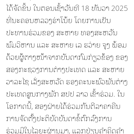
ໄດ້ຈັດຂຶ້ນ ໃນຕອນເຊົ້າວັນທີ 18 ທັນວາ 2025
ທີ່ນະຄອນຫລວງຮ່າໂນ້ຍ ໂດຍການເປັນ
ປະທານຮ່ວມຂອງ ສະຫາຍ ທອງສະຫວັນ
ພົມວິຫານ ແລະ ສະຫາຍ ເລ ຮວ່າຍ ຈຸງ ພ້ອມ
ດ້ວຍຜູ້ຕາງໜ້າຈາກບັນດາກົມກ່ຽວຂ້ອງ ຂອງ
ສອງກະຊວງການຕ່າງປະເທດ ແລະ ສະຫາຍ
ວາລະໄຊ ເລັ່ງສະຫວັດ ຮອງຄະນະພົວພັນຕ່າງ
ປະເທດສູນກາງພັກ ສປປ ລາວ ເຂົ້າຮ່ວມ. ໃນ
ໂອກາດນີ້, ສອງຝ່າຍໄດ້ຮ່ວມກັນຕີລາຄາຄືນ
ການຈັດຕັ້ງປະຕິບັດບັນດາຂໍ້ຕົກລົງການ
ຮ່ວມມືໃນໄລຍະຜ່ານມາ, ແລກປ່ຽນຄໍາຄິດຄໍາ