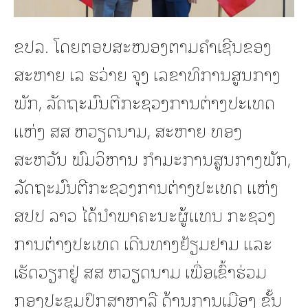
ຂປລ. ໂດຍຕອບສະໜອງຕາມຄຳເຊີນຂອງ
ສະຫາຍ ເລ ຮວ່າຍ ຈຸງ ເລຂາທິການສູນກາງ
ພັກ, ລັດຖະມົນຕີກະຊວງການຕ່າງປະເທດ
ແຫ່ງ ສສ ຫວຽດນາມ, ສະຫາຍ ທອງ
ສະຫວັນ ພົມວິຫານ ກໍາມະການສູນກາງພັກ,
ລັດຖະມົນຕີກະຊວງການຕ່າງປະເທດ ແຫ່ງ
ສປປ ລາວ ໄດ້ນໍາພາຄະນະຜູ້ແທນ ກະຊວງ
ການຕ່າງປະເທດ ເດີນທາງຢ້ຽມຢາມ ແລະ
ເຮັດວຽກຢູ່ ສສ ຫວຽດນາມ ເພື່ອເຂົ້າຮ່ວມ
ກອງປະຊຸມປຶກສາຫາລື ດ້ານການເມືອງ ຂັ້ນ