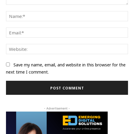
Comment:
Na
Ema
Web
Save my name, email, and website in this browser for the
next time I comment.
- Advertisement -