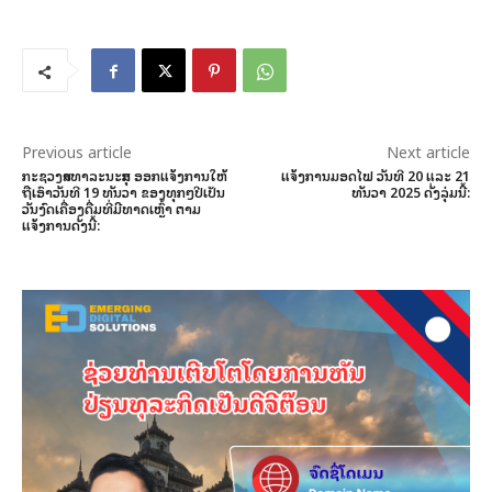
Previous article
Next article
ກະຊວງສາທາລະນະສຸກ ອອກແຈ້ງການໃຫ້
ແຈ້ງການມອດໄຟ ວັນທີ 20 ແລະ 21
ຖືເອົາວັນທີ 19 ທັນວາ ຂອງທຸກໆປີເປັນ
ທັນວາ 2025 ດັ່ງລຸ່ມນີ້:
ວັນງົດເຄື່ອງດື່ມທີ່ມີທາດເຫຼົ້າ ຕາມ
ແຈ້ງການດັ່ງນີ້: