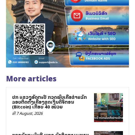
More articles
ປກສ ແຂວງອັດຕະປື ກວດພົບເຄືອຂ່າຍລັກ
ລອບຕິດຕັ້ງເຄື່ອງຂຸດເງິນດິຈິຕອນ
(Bitcoin) ເກືອບ 40 ໝ່ວຍ
ທີ 7 August, 2026
ຮອງລັດຖະມົນຕີ ຍທຂ ລົງຕິດຕາມສະພາບ