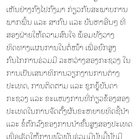
ເຫັນຢ່າງກົງໄປກົງມາ ກ່ຽວກັບສະພາບການ
ພາກພື້ນ ແລະ ສາກົນ ແລະ ບັນຫາອື່ນໆ ທີ່
ສອງຝ່າຍໃຫ້ຄວາມສົນໃຈ ພ້ອມທັງວາງ
ທິດທາງແຜນການໃນຕໍ່ໜ້າ ເພື່ອຍົກສູງ
ກົນໄກການຮ່ວມມື ລະຫວ່າງສອງກະຊວງ ໃນ
ການເປັນເສນາທິການວຽກງານການຕ່າງ
ປະເທດ, ການຕິດຕາມ ແລະ ຊຸກຍູ້ບັນດາ
ກະຊວງ ແລະ ຂະແໜງການທີ່ກ່ຽວຂ້ອງສອງ
ປະເທດໃນການຈັດຕັ້ງຜັນຂະຫຍາຍທິດຊີ້ນໍາ
ແລະ ຂໍ້ຕົກລົງຂອງການນໍາຂັ້ນສູງສອງປະເທດ
ເພື່ອເຮັດໃຫ້ການພົວພັນຮ່ວມມືນັບມື້ນັບມີ