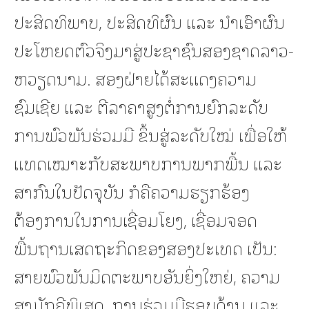
ປະສິດທິພາບ, ປະສິດທິຜົນ ແລະ ນຳເອົາຜົນ
ປະໂຫຍດຕົວຈິງມາສູ່ປະຊາຊົນສອງຊາດລາວ-
ຫວຽດນາມ. ສອງຝ່າຍໄດ້ສະແດງຄວາມ
ຊົມເຊີຍ ແລະ ຕີລາຄາສູງຕໍ່ການຍົກລະດັບ
ການພົວພັນຮ່ວມມື ຂຶ້ນສູ່ລະດັບໃໝ່ ເພື່ອໃຫ້
ແທດເໝາະກັບສະພາບການພາກພື້ນ ແລະ
ສາກົນໃນປັດຈຸບັນ ກໍຄືຄວາມຮຽກຮ້ອງ
ຕ້ອງການໃນການເຊື່ອມໂຍງ, ເຊື່ອມຈອດ
ພື້ນຖານເສດຖະກິດຂອງສອງປະເທດ ເປັນ:
ສາຍພົວພັນມິດຕະພາບອັນຍິ່ງໃຫຍ່, ຄວາມ
ສາມັກຄີພິເສດ, ການຮ່ວມມືຮອບດ້ານ ແລະ