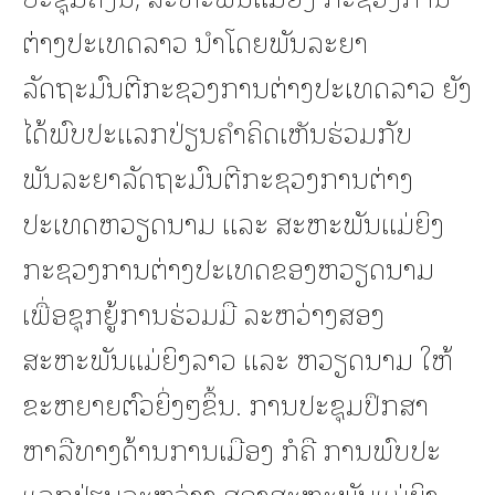
ຕ່າງປະເທດລາວ ນຳໂດຍພັນລະຍາ
ລັດຖະມົນຕີກະຊວງການຕ່າງປະເທດລາວ ຍັງ
ໄດ້ພົບປະແລກປ່ຽນຄຳຄິດເຫັນຮ່ວມກັບ
ພັນລະຍາລັດຖະມົນຕີກະຊວງການຕ່າງ
ປະເທດຫວຽດນາມ ແລະ ສະຫະພັນແມ່ຍິງ
ກະຊວງການຕ່າງປະເທດຂອງຫວຽດນາມ
ເພື່ອຊຸກຍູ້ການຮ່ວມມື ລະຫວ່າງສອງ
ສະຫະພັນແມ່ຍິງລາວ ແລະ ຫວຽດນາມ ໃຫ້
ຂະຫຍາຍຕົວຍິ່ງໆຂຶ້ນ. ການປະຊຸມປຶກສາ
ຫາລືທາງດ້ານການເມືອງ ກໍຄື ການພົບປະ
ແລກປ່ຽນລະຫວ່າງ ສອງສະຫະພັນແມ່ຍິງ