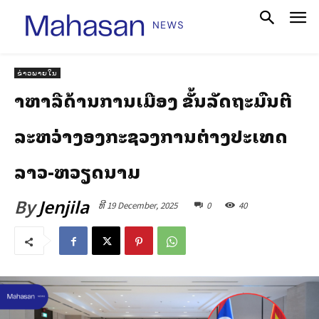
ຂ່າວພາຍໃນ
ສາຫາລືດ້ານການເມືອງ ຂັ້ນລັດຖະມົນຕີ
ລະຫວ່າງສອງກະຊວງການຕ່າງປະເທດ
ລາວ-ຫວຽດນາມ
By
Jenjila
ທີ 19 December, 2025
0
40