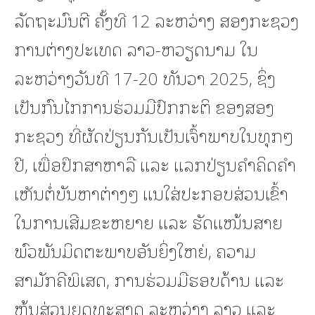
ລັດຖະມົນຕີ ຄັ້ງທີ 12 ລະຫວ່າງ ສອງກະຊວງ
ການຕ່າງປະເທດ ລາວ-ຫວຽດນາມ ໃນ
ລະຫວ່າງວັນທີ 17-20 ທັນວາ 2025, ຊຶ່ງ
ເປັນກົນໄກການຮ່ວມມືປົກກະຕິ ຂອງສອງ
ກະຊວງ ທີ່ຜັດປ່ຽນກັນເປັນເຈົ້າພາບໃນທຸກໆ
ປີ, ເພື່ອປຶກສາຫາລື ແລະ ແລກປ່ຽນຄຳຄິດຄຳ
ເຫັນຕໍ່ບັນຫາຕ່າງໆ ແນໃສ່ປະກອບສ່ວນເຂົ້າ
ໃນການເສີມຂະຫຍາຍ ແລະ ຮັດແໜ້ນສາຍ
ພົວພັນມິດຕະພາບອັນຍິ່ງໃຫຍ່, ຄວາມ
ສາມັກຄີພິເສດ, ການຮ່ວມມືຮອບດ້ານ ແລະ
ຫຸ້ນສ່ວນຍຸດທະສາດ ລະຫວ່າງ ລາວ ແລະ