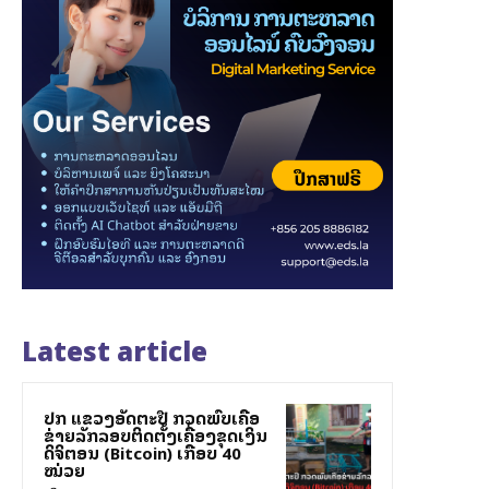
Latest article
ປກສ ແຂວງອັດຕະປື ກວດພົບເຄືອ
ຂ່າຍລັກລອບຕິດຕັ້ງເຄື່ອງຂຸດເງິນ
ດິຈິຕອນ (Bitcoin) ເກືອບ 40
ໝ່ວຍ