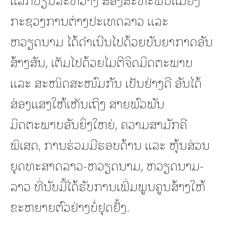
ກະຊວງການຕ່າງປະເທດລາວ ແລະ
ຫວຽດນາມ ໄດ້ດຳເນີນໄປດ້ວຍບັນຍາກາດອັນ
ສ້າງສັນ, ເຕັມໄປດ້ວຍໄມຕີຈິດມິດຕະພາບ
ແລະ ສະໜິດສະໜົມກັນ ເປັນຢ່າງດີ ອັນໄດ້
ສ່ອງແສງໃຫ້ເຫັນເຖິງ ສາຍພົວພັນ
ມິດຕະພາບອັນຍິ່ງໃຫຍ່, ຄວາມສາມັກຄີ
ພິເສດ, ການຮ່ວມມືຮອບດ້ານ ແລະ ຫຸ້ນສ່ວນ
ຍຸດທະສາດລາວ-ຫວຽດນາມ, ຫວຽດນາມ-
ລາວ ທີ່ນັບມື້ໄດ້ຮັບການເພີ່ມພູນຄູນສ້າງໃຫ້
ຂະຫຍາຍຕົວຢ່າງບໍ່ຢຸດຢັ້ງ.