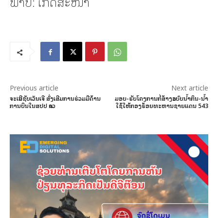
ພາບ: ເກດສະໜາ
Previous article
Next article
ຈະເລີນຊັບເວັນເຈີ ສົ່ງເສີມການຮ່ວມມືດ້ານ
ມອບ-ຮັບໂຄງການກໍ່ສ້າງລະບົບນ້ຳກິນ-ນໍ້າ
ການບິນໃນສປປ ລາວ
ໃຊ້ໃຫ້ກອງຮ້ອຍທະຫານຊາຍແດນ 543