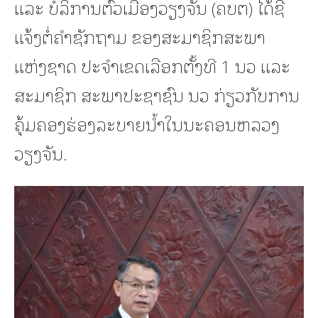
ແລະ ບໍລິການຕົວເມືອງວຽງຈັນ (ຄບຕ) ໄດ້ຊີ້
ແຈ້ງຕໍ່ຄຳຊັກຖາມ ຂອງສະມາຊິກສະພາ
ແຫ່ງຊາດ ປະຈຳເຂດເລືອກຕັ້ງທີ 1 ນວ ແລະ
ສະມາຊິກ ສະພາປະຊາຊົນ ນວ ກ່ຽວກັບການ
ຄຸ້ມຄອງຮ່ອງລະບາຍນໍ້າໃນນະຄອນຫລວງ
ວຽງຈັນ.