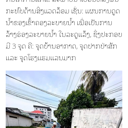
ກະທົບດ້ານສິ່ງແວດລ້ອມ ເຊັ່ນ: ແຜນການດູດ
ນ້ຳຂອງເຂົ້າຄອງລະບາຍນ້ຳ ເພື່ອເປັນການ
ລ້າງຮ່ອງລະບາຍນ້ຳ ໃນລະດູແລ້ງ, ຊຶ່ງປະກອບ
ມີ 3 ຈຸດ ຄື: ຈຸດບ້ານອາກາດ, ຈຸດປາກປ່າສັກ
ແລະ ຈຸດໂຮງແຮມແລນມາກ