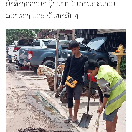
ຍັງສ້າງຄວາມຫຍຸ້ງຍາກ ໃນການອະນາໄມ-
ລວງຮ່ອງ ແລະ ບັນຫາອື່ນໆ.