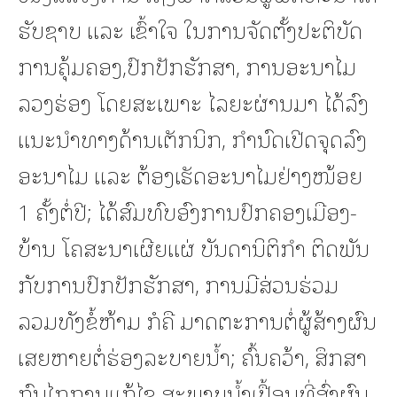
ຮັບຊາບ ແລະ ເຂົ້າໃຈ ໃນການຈັດຕັ້ງປະຕິບັດ
ການຄຸ້ມຄອງ,ປົກປັກຮັກສາ, ການອະນາໄມ
ລວງຮ່ອງ ໂດຍສະເພາະ ໄລຍະຜ່ານມາ ໄດ້ລົງ
ແນະນຳທາງດ້ານເຕັກນິກ, ກຳນົດເປີດຈຸດລົງ
ອະນາໄມ ແລະ ຕ້ອງເຮັດອະນາໄມຢ່າງໜ້ອຍ
1 ຄັ້ງຕໍ່ປີ; ໄດ້ສົມທົບອົງການປົກຄອງເມືອງ-
ບ້ານ ໂຄສະນາເຜີຍແຜ່ ບັນດານິຕິກຳ ຕິດພັນ
ກັບການປົກປັກຮັກສາ, ການມີສ່ວນຮ່ວມ
ລວມທັງຂໍ້ຫ້າມ ກໍຄື ມາດຕະການຕໍ່ຜູ້ສ້າງຜົນ
ເສຍຫາຍຕໍ່ຮ່ອງລະບາຍນ້ຳ; ຄົ້ນຄວ້າ, ສຶກສາ
ກົນໄກການແກ້ໄຂ ສະພາບນ້ຳເປື້ອນທີ່ສົ່ງຜົນ