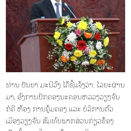
ທ່ານ ປັນຍາ ມະນີວົງ ໄດ້ຊີ້ແຈ້ງວ່າ: ໄລຍະຜ່ານ
ມາ, ອົງການປົກຄອງນະຄອນຫລວງວຽງຈັນ
ກໍຄື ຫ້ອງ ການຄຸ້ມຄອງ ແລະ ບໍລິການຕົວ
ເມືອງວຽງຈັນ ສົມທົບພາກສ່ວນກ່ຽວຂ້ອງ