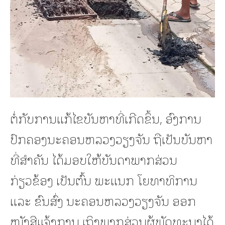
ຕໍ່ກັບການແກ້ໄຂບັນຫາທີ່ເກີດຂຶ້ນ, ອົງການ
ປົກຄອງນະຄອນຫລວງວຽງຈັນ ຖືເປັນບັນຫາ
ທີ່ສຳຄັນ ໄດ້ມອບໃຫ້ບັນດາພາກສ່ວນ
ກ່ຽວຂ້ອງ ເປັນຕົ້ນ ພະແນກ ໂຍທາທິການ
ແລະ ຂົນສົ່ງ ນະຄອນຫລວງວຽງຈັນ ອອກ
ໜັງສືແຈ້ງການ ເຖິງພາກສ່ວນຜູ້ພັດທະນາໄດ້