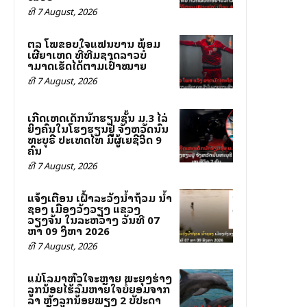
ທີ 7 August, 2026
ສຕລ ໂພສຂອບໃຈແຟນບານ ພ້ອມ
ເຜີຍສາເຫດ ທີ່ທີມຊາດລາວບໍ່
ສາມາດເຮັດໄດ້ຕາມເປົ້າໝາຍ
ທີ 7 August, 2026
ເກີດເຫດເດັກນັກຮຽນຊັ້ນ ມ.3 ໄລ່
ຍິງຄົນໃນໂຮງຮຽນຢູ່ ຈັງຫວັດນົນ
ທະບຸຣີ ປະເທດໄທ ມີຜູ້ເສຍຊີວິດ 9
ຄົນ
ທີ 7 August, 2026
ແຈ້ງເຕືອນ ເຝົ້າລະວັງນ້ຳຖ້ວມ ນ້ຳ
ຊອງ ເມືອງວັງວຽງ ແຂວງ
ວຽງຈັນ ໃນລະຫວ່າງ ວັນທີ 07
ຫາ 09 ສິງຫາ 2026
ທີ 7 August, 2026
ແມ່ໂລມາຫົວໃຈສະຫຼາຍ ພະຍຸງຮ່າງ
ລູກນ້ອຍໄຮ້ລົມຫາຍໃຈບໍ່ຍອມຈາກ
ລາ ຫຼັງລູກນ້ອຍພຽງ 2 ສັບປະດາ