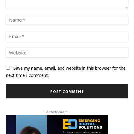
Comment:
Na
Ema
Web
Save my name, email, and website in this browser for the
next time I comment.
- Advertisement -