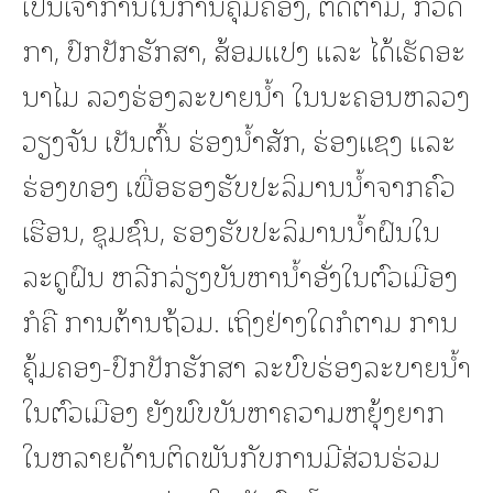
ເປັນເຈົ້າການໃນການຄຸ້ມຄອງ, ຕິດຕາມ, ກວດ
ກາ, ປົກປັກຮັກສາ, ສ້ອມແປງ ແລະ ໄດ້ເຮັດອະ
ນາໄມ ລວງຮ່ອງລະບາຍນໍ້າ ໃນນະຄອນຫລວງ
ວຽງຈັນ ເປັນຕົ້ນ ຮ່ອງນ້ຳສັກ, ຮ່ອງແຊງ ແລະ
ຮ່ອງທອງ ເພື່ອຮອງຮັບປະລິມານນ້ຳຈາກຄົວ
ເຮືອນ, ຊຸມຊົນ, ຮອງຮັບປະລິມານນ້ຳຝົນໃນ
ລະດູຝົນ ຫລີກລ່ຽງບັນຫານ້ຳອັ່ງໃນຕົວເມືອງ
ກໍຄື ການຕ້ານຖ້ວມ. ເຖິງຢ່າງໃດກໍຕາມ ການ
ຄຸ້ມຄອງ-ປົກປັກຮັກສາ ລະບົບຮ່ອງລະບາຍນ້ຳ
ໃນຕົວເມືອງ ຍັງພົບບັນຫາຄວາມຫຍຸ້ງຍາກ
ໃນຫລາຍດ້ານຕິດພັນກັບການມີສ່ວນຮ່ວມ