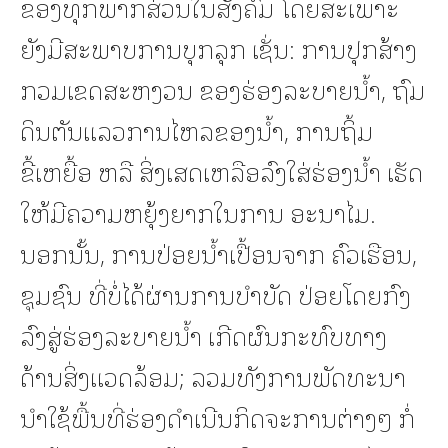
ຂອງທຸກພາກສ່ວນໃນສັງຄົມ ໂດຍສະເພາະ
ຍັງມີສະພາບການບຸກລຸກ ເຊັ່ນ: ການປຸກສ້າງ
ກວມເຂດສະຫງວນ ຂອງຮ່ອງລະບາຍນ້ຳ, ຖົມ
ດິນຕັນແລວການໄຫລຂອງນ້ຳ, ການຖິ້ມ
ຂີ້ເຫຍື້ອ ຫລື ສິ່ງເສດເຫລືອລົງໃສ່ຮ່ອງນ້ຳ ເຮັດ
ໃຫ້ມີຄວາມຫຍຸ້ງຍາກໃນການ ອະນາໄມ.
ນອກນັ້ນ, ການປ່ອຍນໍ້າເປື້ອນຈາກ ຄົວເຮືອນ,
ຊຸມຊົນ ທີ່ບໍ່ໄດ້ຜ່ານການບໍາບັດ ປ່ອຍໂດຍກົງ
ລົງສູ່ຮ່ອງລະບາຍນ້ຳ ເກີດຜົນກະທົບທາງ
ດ້ານສິ່ງແວດລ້ອມ; ລວມທັງການພັດທະນາ
ນຳໃຊ້ພື້ນທີ່ຮ່ອງດຳເນີນກິດຈະການຕ່າງໆ ກໍ່