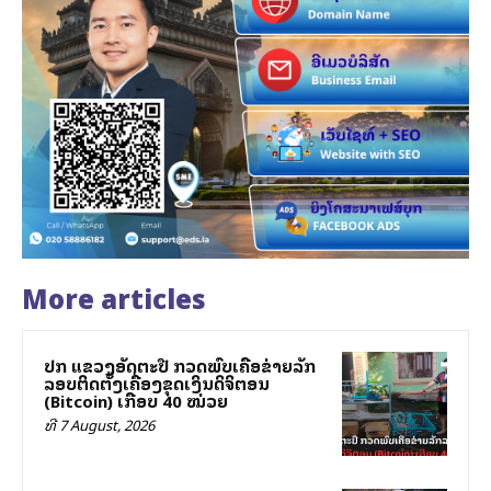
More articles
ປກສ ແຂວງອັດຕະປື ກວດພົບເຄືອຂ່າຍລັກ
ລອບຕິດຕັ້ງເຄື່ອງຂຸດເງິນດິຈິຕອນ
(Bitcoin) ເກືອບ 40 ໝ່ວຍ
ທີ 7 August, 2026