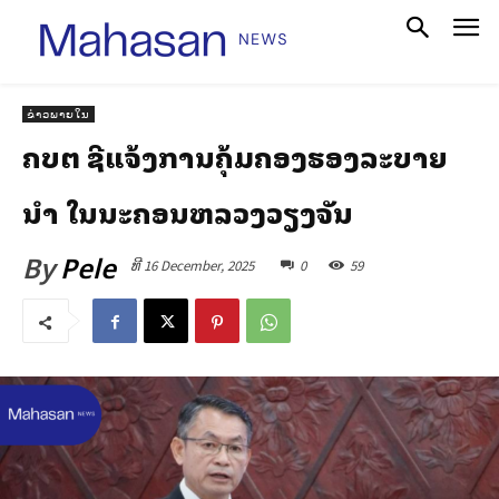
ຂ່າວພາຍໃນ
ຄບຕ ຊີ້ແຈ້ງການຄຸ້ມຄອງຮອງລະບາຍ
ນ້ຳ ໃນນະຄອນຫລວງວຽງຈັນ
By
Pele
ທີ 16 December, 2025
0
59