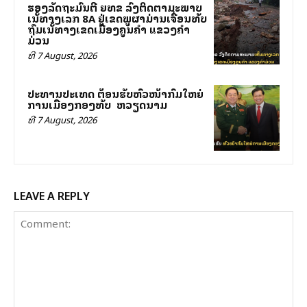
ຮອງລັດຖະມົນຕີ ຍທຂ ລົງຕິດຕາມສະພາບ
ເສັ້ນທາງເລກ 8A ຢູ່ເຂດພູຜາມ່ານເຈື່ອນທັບ
ຖົມເສັ້ນທາງເຂດເມືອງຄູນຄໍາ ແຂວງຄໍາ
ມ່ວນ
ທີ 7 August, 2026
ປະທານປະເທດ ຕ້ອນຮັບຫົວໜ້າກົມໃຫຍ່
ການເມືອງກອງທັບ ສສ ຫວຽດນາມ
ທີ 7 August, 2026
LEAVE A REPLY