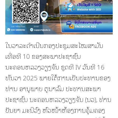
ໃນວາລະດຳເນີນກອງປະຊຸມສະໄໝສາມັນ
ເທື່ອທີ 10 ຂອງສະພາປະຊາຊົນ
ນະຄອນຫລວງວຽງຈັນ ຊຸດທີ IV ວັນທີ 16
ທັນວາ 2025 ພາຍໃຕ້ການເປັນປະທານຂອງ
ທ່ານ ອານຸພາບ ຕຸນາລົມ ປະທານສະພາ
ປະຊາຊົນ ນະຄອນຫລວງວຽງຈັນ (ນວ), ທ່ານ
ປັນຍາ ມະນີວົງ ຫົວໜ້າຫ້ອງການຄຸ້ມຄອງ