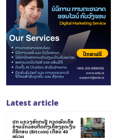
Latest article
ປກສ ແຂວງອັດຕະປື ກວດພົບເຄືອ
ຂ່າຍລັກລອບຕິດຕັ້ງເຄື່ອງຂຸດເງິນ
ດິຈິຕອນ (Bitcoin) ເກືອບ 40
ໝ່ວຍ