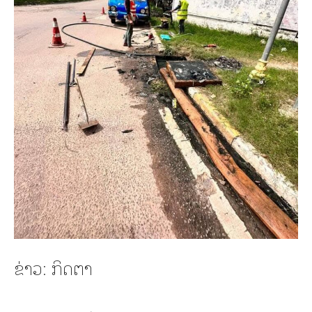
ຂ່າວ: ກິດຕາ