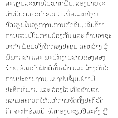
ສະຖຽນລະພາບໃນພາກພື້ນ, ສອງຝ່າຍຈະ
ດຳເນີນກິດຈະກຳຮ່ວມມື ເພື່ອແລກປ່ຽນ
ບົດຮຽນໃນວຽກງານການຕັດສິນ, ເສີມສ້າງ
ການຮ່ວມມືໃນການປ້ອງກັນ ແລະ ຕ້ານອາຊະ
ຍາກໍາ ພ້ອມທັງຈັດກອງປະຊຸມ ລະຫວ່າງ ຜູ້
ພິພາກສາ ແລະ ພະນັກງານສານຂອງສອງ
ຝ່າຍ, ຮ່ວມກັນສືບຕໍ່ຄົ້ນຄວ້າ ແລະ ສ້າງກົນໄກ
ການປະສານງານ, ແບ່ງປັນຂໍ້ມູນຢ່າງມີ
ປະສິດທິພາບ ແລະ ວ່ອງໄວ ເພື່ອອຳນວຍ
ຄວາມສະດວກໃຫ້ເແກ່ການຈັດຕັ້ງປະຕິບັດ
ກິດຈະກຳຮ່ວມມື, ຈັດກອງປະຊຸມປີລະຄັ້ງ ຫຼື