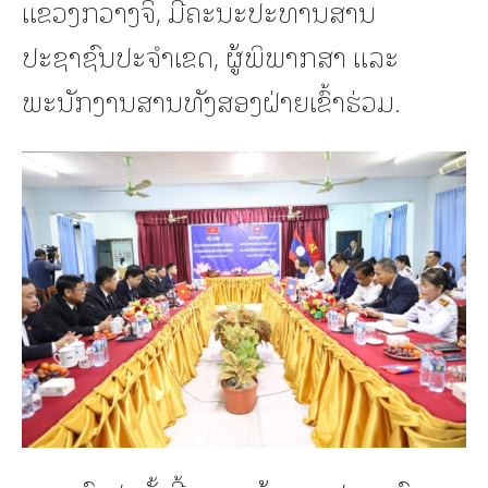
ແຂວງກວາງຈິ, ມີຄະນະປະທານສານ
ປະຊາຊົນປະຈໍາເຂດ, ຜູ້ພິພາກສາ ແລະ
ພະນັກງານສານທັງສອງຝ່າຍເຂົ້າຮ່ວມ.