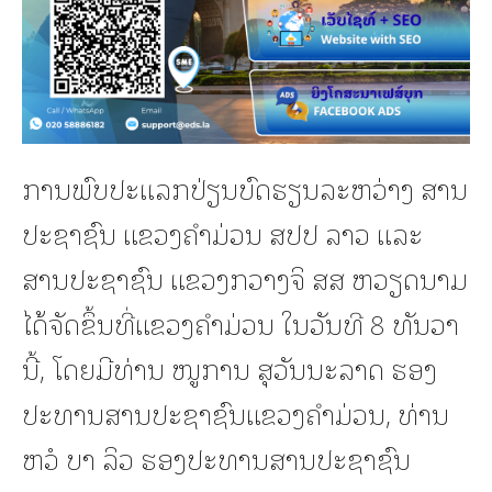
ການພົບປະແລກປ່ຽນບົດຮຽນລະຫວ່າງ ສານ
ປະຊາຊົນ ແຂວງຄຳມ່ວນ ສປປ ລາວ ແລະ
ສານປະຊາຊົນ ແຂວງກວາງຈິ ສສ ຫວຽດນາມ
ໄດ້ຈັດຂຶ້ນທີ່ແຂວງຄໍາມ່ວນ ໃນວັນທີ 8 ທັນວາ
ນີ້, ໂດຍມີທ່ານ ໜູການ ສຸວັນນະລາດ ຮອງ
ປະທານສານປະຊາຊົນແຂວງຄໍາມ່ວນ, ທ່ານ
ຫວໍ ບາ ລິວ ຮອງປະທານສານປະຊາຊົນ