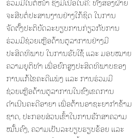
ຮ່ວມມືໃນຕໍ່ໜ້າ ຊຶ່ງມີເນື້ອໃນຄື: ທັງສອງຝ່າຍ
ຈະສືບຕໍ່ປະສານງານຢ່າງໃກ້ຊິດ ໃນການ
ຈັດຕັ້ງປະຕິບັດລະບຽບການກ່ຽວກັບການ
ຮ່ວມມືຊ່ວຍເຫຼືອດ້ານຕຸລາການຢ່າງມີ
ປະສິດທິພາບ ໃນການຮັບໃຊ້ ແລະ ມອບໝາຍ
ຄວາມຍຸຕິທຳ ເພື່ອຍົກສູງປະສິດທິພາບຂອງ
ການແກ້ໄຂຄະດີແພ່ງ ແລະ ການຮ່ວມມື
ຊ່ວຍເຫຼືອດ້ານຕຸລາການໃນຂົງເຂດການ
ດຳເນີນຄະດີອາຍາ ເພື່ອຕ້ານອາຊະຍາກຳຂ້າມ
ຊາດ, ປະກອບສ່ວນເຂົ້າໃນການຮັກສາຄວາມ
ໝັ້ນຄົງ, ຄວາມເປັນລະບຽບຮຽບຮ້ອຍ ແລະ