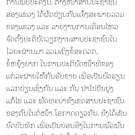
ການພົບປະຄັ້ງນີ້, ຕາງໜ້າສານປະຊາຊົນ
ສອງແຂວງ ໄດ້ຜັດປ່ຽນກັນແຈ້ງສະພາບລວມ
ຂອງແຂວງ ແລະ ລາຍງານການເຄື່ອນໄຫວ
ຈັດຕັ້ງປະຕິບັດວຽກງານສານປະຊາຊົນໃນ
ໄລຍະຜ່ານມາ ລວມເຖິງຂໍ້ສະດວກ,
ຂໍ້ຫຍຸ້ງຍາກ ໃນການປະຕິບັດໜ້າທີ່ຂອງ
ແຕ່ລະຝ່າຍໃຫ້ກັນຮັບຊາບ ເພື່ອເປັນບົດຮຽນ
ແລກປ່ຽນເຊິ່ງກັນ ແລະ ກັນ ນໍາໄປປັບປຸງ
ແກ້ໄຂ ແລະ ພັດທະນາຂົງເຂດສານປະຊາຊົນ
ຂອງຕົນໃນຕໍ່ໜ້າ.ໂອກາດດຽວກັນ, ຍັງໄດ້ເຊັນ
ບົດບັນທຶກ ເພື່ອເປັນບ່ອນອີງໃນການພົວພັນ