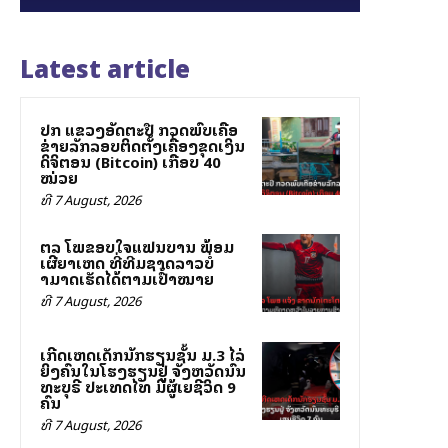
Latest article
ປກສ ແຂວງອັດຕະປື ກວດພົບເຄືອ
ຂ່າຍລັກລອບຕິດຕັ້ງເຄື່ອງຂຸດເງິນ
ດິຈິຕອນ (Bitcoin) ເກືອບ 40
ໝ່ວຍ
ທີ 7 August, 2026
ສຕລ ໂພສຂອບໃຈແຟນບານ ພ້ອມ
ເຜີຍສາເຫດ ທີ່ທີມຊາດລາວບໍ່
ສາມາດເຮັດໄດ້ຕາມເປົ້າໝາຍ
ທີ 7 August, 2026
ເກີດເຫດເດັກນັກຮຽນຊັ້ນ ມ.3 ໄລ່
ຍິງຄົນໃນໂຮງຮຽນຢູ່ ຈັງຫວັດນົນ
ທະບຸຣີ ປະເທດໄທ ມີຜູ້ເສຍຊີວິດ 9
ຄົນ
ທີ 7 August, 2026