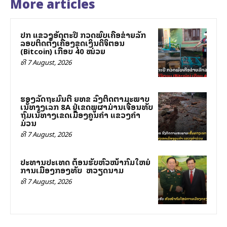
More articles
ປກສ ແຂວງອັດຕະປື ກວດພົບເຄືອຂ່າຍລັກ
ລອບຕິດຕັ້ງເຄື່ອງຂຸດເງິນດິຈິຕອນ
(Bitcoin) ເກືອບ 40 ໝ່ວຍ
ທີ 7 August, 2026
ຮອງລັດຖະມົນຕີ ຍທຂ ລົງຕິດຕາມສະພາບ
ເສັ້ນທາງເລກ 8A ຢູ່ເຂດພູຜາມ່ານເຈື່ອນທັບ
ຖົມເສັ້ນທາງເຂດເມືອງຄູນຄໍາ ແຂວງຄໍາ
ມ່ວນ
ທີ 7 August, 2026
ປະທານປະເທດ ຕ້ອນຮັບຫົວໜ້າກົມໃຫຍ່
ການເມືອງກອງທັບ ສສ ຫວຽດນາມ
ທີ 7 August, 2026