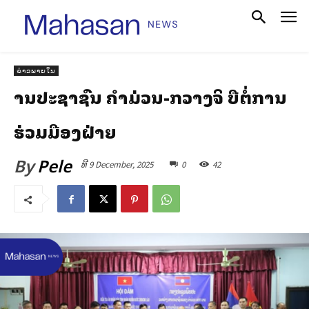
ຂ່າວພາຍໃນ
ສານປະຊາຊົນ ຄໍາມ່ວນ-ກວາງຈິ ສືບຕໍ່ການ
ຮ່ວມມືສອງຝ່າຍ
By
Pele
ທີ 9 December, 2025
0
42