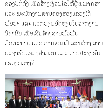
ສອງປີຕໍ່ຄັ້ງ ເພື່ອສ້າງເງື່ອນໄຂໃຫ້ຜູ້ພິພາກສາ
ແລະ ພະນັກງານສານຂອງສອງແຂວງໄດ້
ພົບປະ ແລະ ແລກປ່ຽນບົດຮຽນໃນວຽກງານ
ວິຊາຊີບ ເພື່ອເສີມສ້າງສາຍພົວພັນ
ມິດຕະພາບ ແລະ ການຮ່ວມມື ລະຫວ່າງ ສານ
ປະຊາຊົນແຂວງຄໍາມ່ວນ ແລະ ສານປະຊາຊົນ
ແຂວງກວາງຈິ.