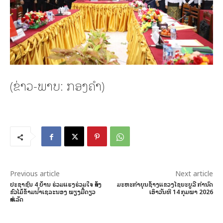
(ຂ່າວ-ພາບ: ກອງຄໍາ)
Previous article
Next article
ປະຊາຊົນ 4 ບ້ານ ຮ່ວມແຮງຮ່ວມໃຈ ສ້າງ
ມະຫະກໍາບຸນຊ້າງແຂວງໄຊຍະບູລີ ກໍານົດ
ຂົວໄມ້ຂ້າມນ້ຳເຊລະນອງ ພຽງມື້ດຽວ
ເອົາວັນທີ 14 ກຸມພາ 2026
ສຳເລັດ