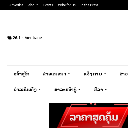
Advertise
About
Events
Write for Us
In the Press
26.1
Vientiane
C
ໜ້າຫຼັກ
ຂ່າວແນະນຳ
ແຈ້ງການ
ຂ່າ
ຂ່າວບັນເທີງ
ສາລະໜ້າຮູ້
ກິລາ