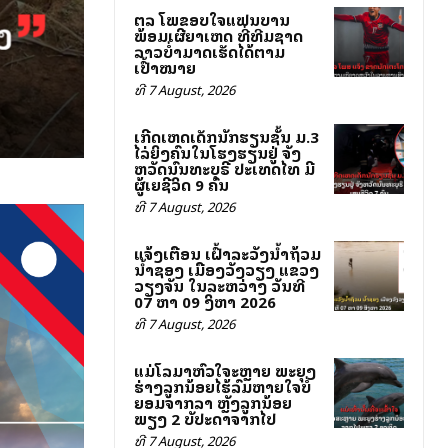
ສຕລ ໂພສຂອບໃຈແຟນບານ
ພ້ອມເຜີຍສາເຫດ ທີ່ທີມຊາດ
ລາວບໍ່ສາມາດເຮັດໄດ້ຕາມ
ເປົ້າໝາຍ
ທີ 7 August, 2026
ເກີດເຫດເດັກນັກຮຽນຊັ້ນ ມ.3
ໄລ່ຍິງຄົນໃນໂຮງຮຽນຢູ່ ຈັງ
ຫວັດນົນທະບຸຣີ ປະເທດໄທ ມີ
ຜູ້ເສຍຊີວິດ 9 ຄົນ
ທີ 7 August, 2026
ແຈ້ງເຕືອນ ເຝົ້າລະວັງນ້ຳຖ້ວມ
ນ້ຳຊອງ ເມືອງວັງວຽງ ແຂວງ
ວຽງຈັນ ໃນລະຫວ່າງ ວັນທີ
07 ຫາ 09 ສິງຫາ 2026
ທີ 7 August, 2026
ແມ່ໂລມາຫົວໃຈສະຫຼາຍ ພະຍຸງ
ຮ່າງລູກນ້ອຍໄຮ້ລົມຫາຍໃຈບໍ່
ຍອມຈາກລາ ຫຼັງລູກນ້ອຍ
ພຽງ 2 ສັບປະດາຈາກໄປ
ທີ 7 August, 2026