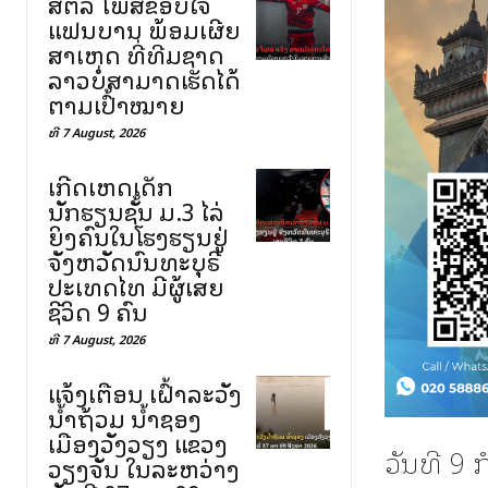
ສຕລ ໂພສຂອບໃຈ
ແຟນບານ ພ້ອມເຜີຍ
ສາເຫດ ທີ່ທີມຊາດ
ລາວບໍ່ສາມາດເຮັດໄດ້
ຕາມເປົ້າໝາຍ
ທີ 7 August, 2026
ເກີດເຫດເດັກ
ນັກຮຽນຊັ້ນ ມ.3 ໄລ່
ຍິງຄົນໃນໂຮງຮຽນຢູ່
ຈັງຫວັດນົນທະບຸຣີ
ປະເທດໄທ ມີຜູ້ເສຍ
ຊີວິດ 9 ຄົນ
ທີ 7 August, 2026
ແຈ້ງເຕືອນ ເຝົ້າລະວັງ
ນ້ຳຖ້ວມ ນ້ຳຊອງ
ເມືອງວັງວຽງ ແຂວງ
ວັນທີ 9 
ວຽງຈັນ ໃນລະຫວ່າງ