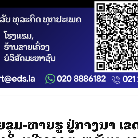
ຂຸມ-ຫລາຍຮູ ຢູ່ກາງນາ ເຂ