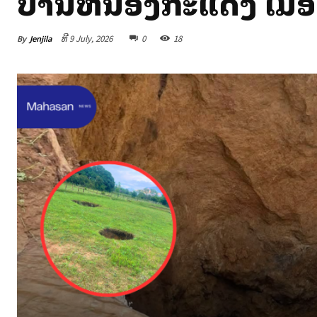
ບ້ານຫນອງກະແດ້ງ ເມືອງ
By
Jenjila
ທີ 9 July, 2026
0
18