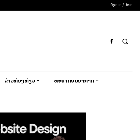
Sign in / Join
ຂ່າວທ່ອງທ່ຽວ
ພະຍາກອນອາກາດ