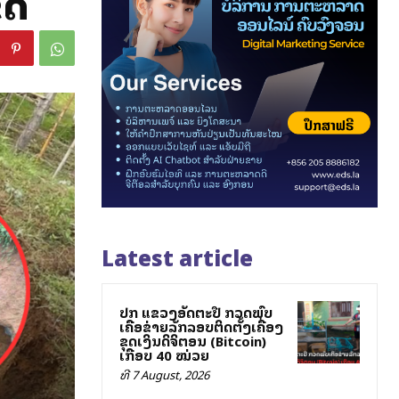
ຂດ
Latest article
ປກສ ແຂວງອັດຕະປື ກວດພົບ
ເຄືອຂ່າຍລັກລອບຕິດຕັ້ງເຄື່ອງ
ຂຸດເງິນດິຈິຕອນ (Bitcoin)
ເກືອບ 40 ໝ່ວຍ
ທີ 7 August, 2026