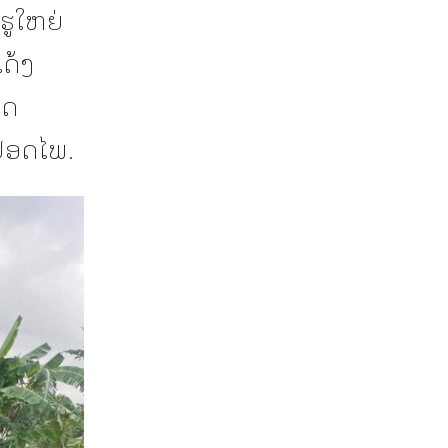
ຮູໃຫຍ່
ດ້ງ
ຂດ
ມປອດໄພ.