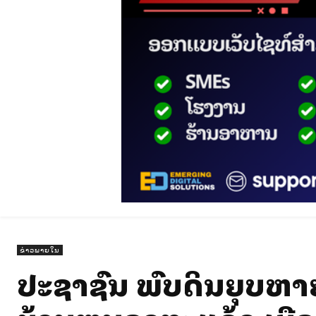
ຂ່າວພາຍໃນ
ປະຊາຊົນ ພົບດິນຍຸບຫລາຍ