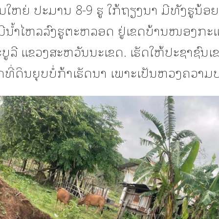
ຸມໃຫຍ່ ປະມານ 8-9 ຮູ ໃກ້ຖຽງນາ ມີທັງຮູນ້ອຍ
ມີນໍ້າໄຫລລົງຮູຕະຫລອດ ຢູ່ເຂດບ້ານໜອງກະແ
ະບູລີ ແຂວງສະຫວັນນະເຂດ. ເຮັດໃຫ້ປະຊາຊົນເ
ດທີ່ດິນຍຸບບໍ່ກ້າເຮັດນາ ເພາະເປັນຫວງຄວາ