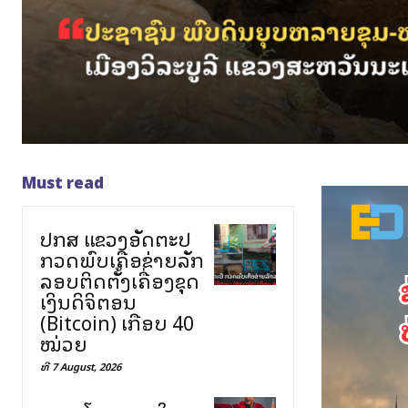
Must read
ປກສ ແຂວງອັດຕະປື
ກວດພົບເຄືອຂ່າຍລັກ
ລອບຕິດຕັ້ງເຄື່ອງຂຸດ
ເງິນດິຈິຕອນ
(Bitcoin) ເກືອບ 40
ໝ່ວຍ
ທີ 7 August, 2026