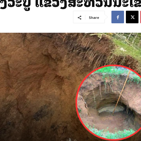
ວິລະບູລີ ແຂວງສະຫວັນນະເ
Share