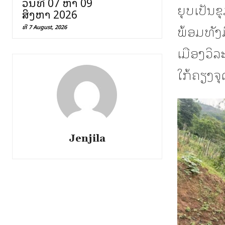
ວັນທີ 07 ຫາ 09
ຍຸບເປັນຂ
ສິງຫາ 2026
ພ້ອມທັງ
ທີ 7 August, 2026
ເມືອງວິລ
ໃກ້ຄຽງຈຸ
Jenjila