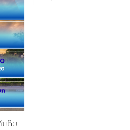
ຫັນດິນ