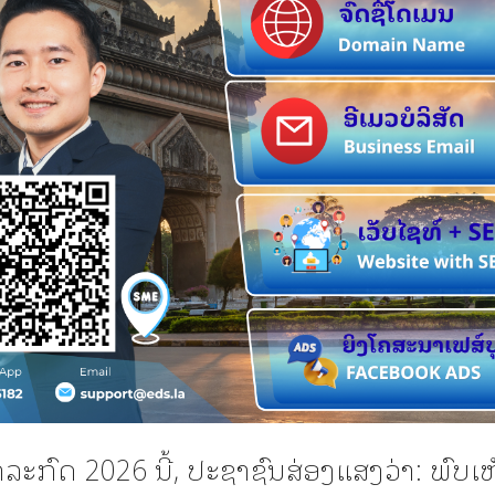
ກໍລະກົດ 2026 ນີ້, ປະຊາຊົນສ່ອງແສງວ່າ: ພົບເ