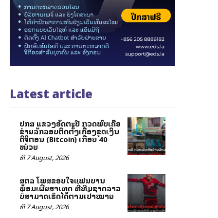
Latest article
ປກສ ແຂວງອັດຕະປື ກວດພົບເຄືອ
ຂ່າຍລັກລອບຕິດຕັ້ງເຄື່ອງຂຸດເງິນ
ດິຈິຕອນ (Bitcoin) ເກືອບ 40
ໝ່ວຍ
ທີ 7 August, 2026
ສຕລ ໂພສຂອບໃຈແຟນບານ
ພ້ອມເຜີຍສາເຫດ ທີ່ທີມຊາດລາວ
ບໍ່ສາມາດເຮັດໄດ້ຕາມເປົ້າໝາຍ
ທີ 7 August, 2026