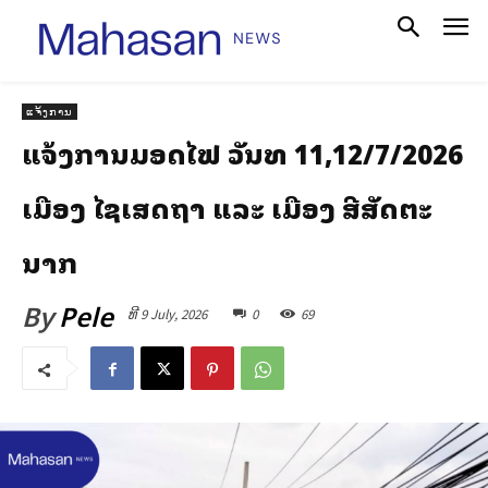
ແຈ້ງການ
ແຈ້ງການມອດໄຟ ວັນທີ 11,12/7/2026
ເມືອງ ໄຊເສດຖາ ແລະ ເມືອງ ສີສັດຕະ
ນາກ
By
Pele
ທີ 9 July, 2026
0
69