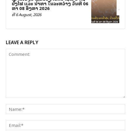
ບັັ້ງໄຟ ເເລະ ນໍ້າທາ ໃນລະຫວ່າງ ວັນທີ 06
ຫາ 08 ສິງຫາ 2026
ທີ 6 August, 2026
LEAVE A REPLY
Comment:
Na
Ema