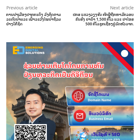
Previous article
Next article
ການນໍາເມືອງປາກກະດິງ ລົງຕິດຕາມ
ປກສ ແຂວງວຽງຈັນ ກັກຜູ້ຖືກຫາລັກລອບ
ລະດັບນໍ້າແລະ ເຝົ້າລະວັງໄພນ້ຳຖ້ວມ
ຂົນສົ່ງ ຢາບ້າ 1,500 ກິໂລ ແລະ ຢາໄອສ
ຢ່າງໃກ້ຊິດ
500 ກິໂລຊຸກເຊື່ອງຢູ່ລົດຫົວລາກ.