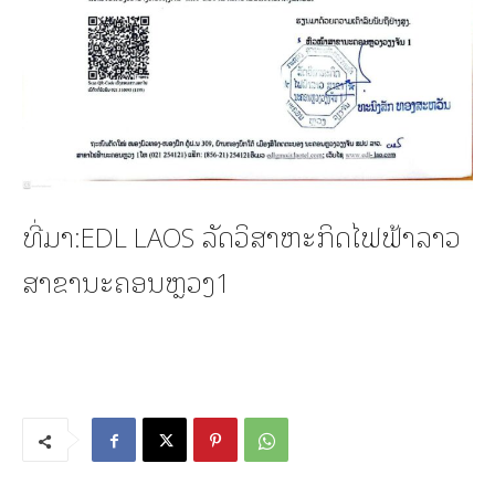
ທີ່ມາ:EDL LAOS ລັດວິສາຫະກິດໄຟຟ້າລາວ
ສາຂານະຄອນຫຼວງ1