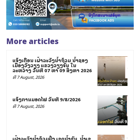
More articles
ແຈ້ງເຕືອນ ເຝົ້າລະວັງນ້ຳຖ້ວມ ນ້ຳຊອງ
ເມືອງວັງວຽງ ແຂວງວຽງຈັນ ໃນ
ລະຫວ່າງ ວັນທີ 07 ຫາ 09 ສິງຫາ 2026
ທີ 7 August, 2026
ແຈ້ງການມອດໄຟ ວັນທີ 9/8/2026
ທີ 7 August, 2026
ເຝົ້າລະວັງນໍ້າຖ້ວມຍື່ງ ເຂດນໍ້າຊັນ, ນໍ້າເຊ