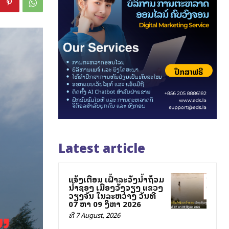
Latest article
ແຈ້ງເຕືອນ ເຝົ້າລະວັງນ້ຳຖ້ວມ
ນ້ຳຊອງ ເມືອງວັງວຽງ ແຂວງ
ວຽງຈັນ ໃນລະຫວ່າງ ວັນທີ
07 ຫາ 09 ສິງຫາ 2026
ທີ 7 August, 2026