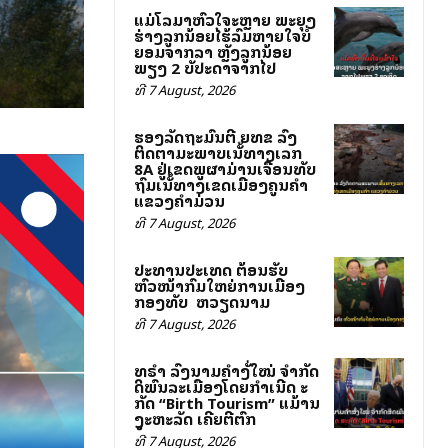
ແມ່ໂລມາຫົວໃຈສະຫຼາຍ ພະຍຸງ
ຮ່າງລູກນ້ອຍໄຮ້ລົມຫາຍໃຈບໍ່
ຍອມຈາກລາ ຫຼັງລູກນ້ອຍ
ພຽງ 2 ສັບປະດາຈາກໄປ
ທີ 7 August, 2026
ຮອງລັດຖະມົນຕີ ຍທຂ ລົງ
ຕິດຕາມສະພາບເສັ້ນທາງເລກ
8A ຢູ່ເຂດພູຜາມ່ານເຈື່ອນທັບ
ຖົມເສັ້ນທາງເຂດເມືອງຄູນຄໍາ
ແຂວງຄໍາມ່ວນ
ທີ 7 August, 2026
ປະທານປະເທດ ຕ້ອນຮັບ
ຫົວໜ້າກົມໃຫຍ່ການເມືອງ
ກອງທັບ ສສ ຫວຽດນາມ
ທີ 7 August, 2026
ທຣຳ ລົງນາມຄຳສັ່ງໃໝ່ ຈຳກັດ
ສິດພົນລະເມືອງໂດຍກຳເນີດ ສະ
ກັດ “Birth Tourism” ແມ້ສານ
ສູງສະຫະລັດ ເຄີຍຕີຕົກ
ທີ 7 August, 2026