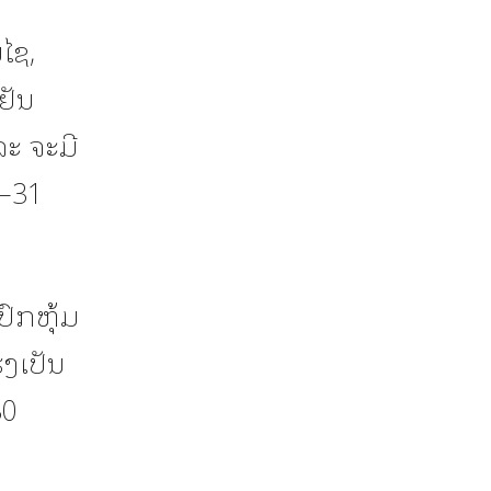
ໄຊ,
ຢັນ
ະ ຈະມີ
–31
ົກຫຸ້ມ
ຮງເປັນ
30