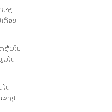
ກບາງ
່ເກືອບ
ກຫຸ້ມໃນ
ພູມໃນ
ໄປໃນ
ແຮງຢູ່