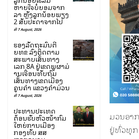
ຫາຍໃຈບໍ່ຍອມຈາກ
ລາ ຫຼັງລູກນ້ອຍພຽງ
2 ສັບປະດາຈາກໄປ
ທີ 7 August, 2026
ຮອງລັດຖະມົນຕີ
ຍທຂ ລົງຕິດຕາມ
ສະພາບເສັ້ນທາງ
ເລກ 8A ຢູ່ເຂດພູຜາມ່
ານເຈື່ອນທັບຖົມ
ເສັ້ນທາງເຂດເມືອງ
ຄູນຄໍາ ແຂວງຄໍາມ່ວນ
ທີ 7 August, 2026
ປະທານປະເທດ
ມວນອາກາ
ຕ້ອນຮັບຫົວໜ້າກົມ
ໃຫຍ່ການເມືອງ
ຢູ່ທົ່ວ
ກອງທັບ ສສ