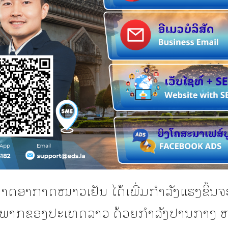
ດອາກາດໜາວເຢັນ ໄດ້ເພີ່ມກໍາລັງແຮງຂຶ້ນຈ
ທຸກພາກຂອງປະເທດລາວ ດ້ວຍກໍາລັງປານກາງ 