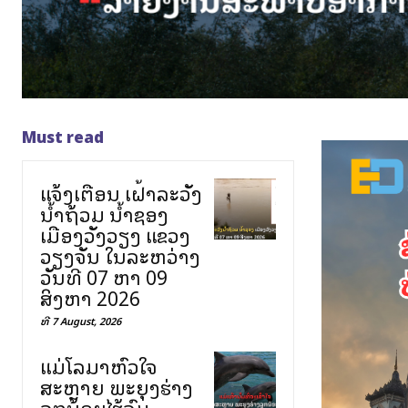
Must read
ແຈ້ງເຕືອນ ເຝົ້າລະວັງ
ນ້ຳຖ້ວມ ນ້ຳຊອງ
ເມືອງວັງວຽງ ແຂວງ
ວຽງຈັນ ໃນລະຫວ່າງ
ວັນທີ 07 ຫາ 09
ສິງຫາ 2026
ທີ 7 August, 2026
ແມ່ໂລມາຫົວໃຈ
ສະຫຼາຍ ພະຍຸງຮ່າງ
ລູກນ້ອຍໄຮ້ລົມ