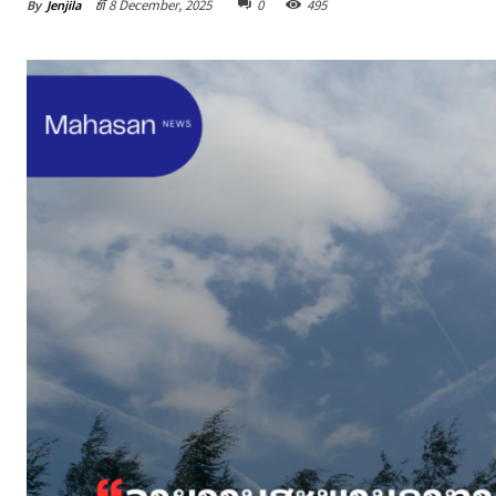
By
Jenjila
ທີ 8 December, 2025
0
495