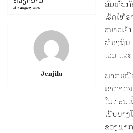
ຫວຽດນາມ
ສົມທົບກັ
ທີ 7 August, 2026
ເຮັດໃຫ້
ໜາວເຢັນ
ທ້ອງຖິ່
ເວນ ແລະ
ພາກເໜືອ
Jenjila
ອາກາດຈະ
ໃນຕອນເຊ
ເປັນບາງໂ
ຂອງພາກ 