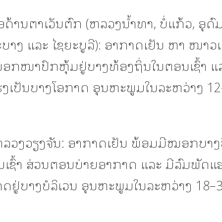
້ານຕາເວັນຕົກ (ຫລວງນ້ຳທາ, ບໍ່ແກ້ວ, ອຸດົມ
າງ ແລະ ໄຊຍະບູລີ): ອາກາດເຢັນ ຫາ ໜາວເ
ອກໜາປົກຫຸ້ມຢູ່ບາງທ້ອງຖິ່ນໃນຕອນເຊົ້າ ແລ
ຮງເປັນບາງໂອກາດ ອຸນຫະພູມໃນລະຫວ່າງ 12
ວງວຽງຈັນ: ອາກາດເຢັນ ພ້ອມມີໝອກບາງປ
ປໃນເຊົ້າ ສ່ວນຕອນບ່າຍອາກາດ ແລະ ມີລົມພັດແ
ດຢູ່ບາງບໍລິເວນ ອຸນຫະພູມໃນລະຫວ່າງ 18–