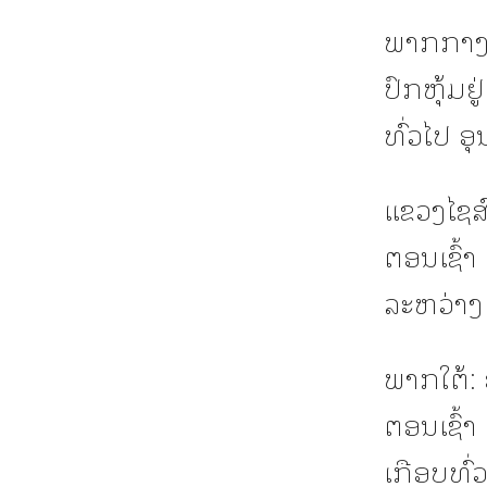
ພາກກາງ
ປົກຫຸ້ມຢ
ທົ່ວໄປ ອ
ແຂວງໄຊສ
ຕອນເຊົ້
ລະຫວ່າງ
ພາກໃຕ້:
ຕອນເຊົ້
ເກືອບທົ່