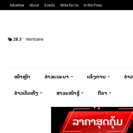
Advertise
About
Events
Write for Us
In the Press
28.3
Vientiane
C
ໜ້າຫຼັກ
ຂ່າວແນະນຳ
ແຈ້ງການ
ຂ່າ
ຂ່າວບັນເທີງ
ສາລະໜ້າຮູ້
ກິລາ