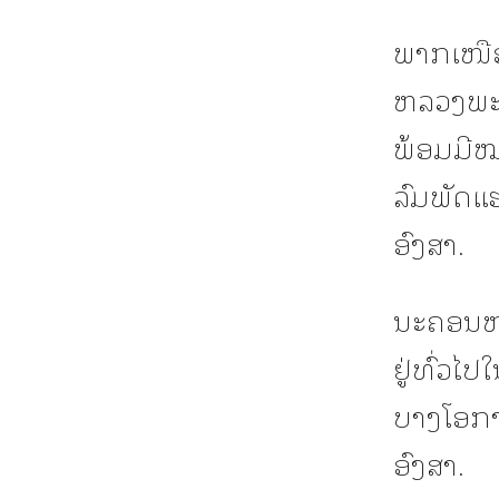
ພາກເໜືອດ
ຫລວງພະບ
ພ້ອມມີໝ
ລົມພັດແ
ອົງສາ.
ນະຄອນຫລ
ຢູ່ທົ່ວໄ
ບາງໂອກາ
ອົງສາ.