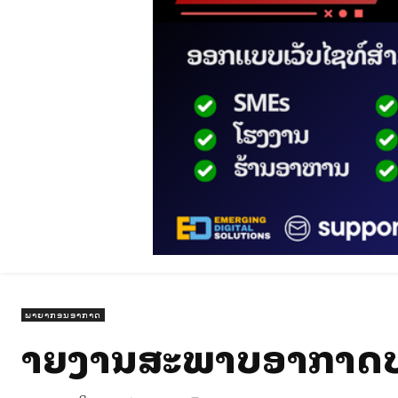
ພາຍາກອນອາກາດ
ລາຍງານສະພາບອາກາດປະຈ