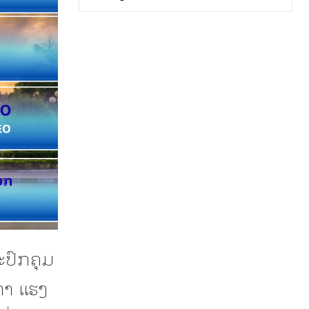
ະປົກຄຸມ
ຫາ ແຮງ