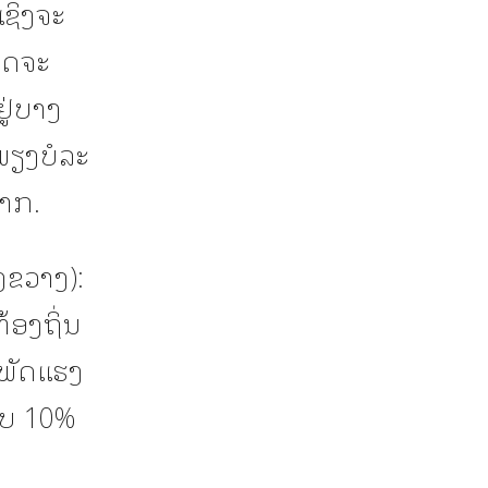
ຊິ່ງຈະ
າດຈະ
ູ່ບາງ
ພຽງບໍລະ
າກ.
ງຂວາງ):
ອງຖິ່ນ
ມພັດແຮງ
ັບ 10%