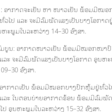
: ອາກາດຈະເຢັນ ຫາ ໜາວເຢັນ ພ້ອມມີໝອ
ູ່ທົ່ວໄປ ແລະ ຈະມີລົມພັດແຮງເປັນບາງໂອກາດຢູ
ຸນຫະພູມໃນລະຫວ່າງ 14–30 ອົງສາ.
ົມບູນ: ອາກາດໜາວເຢັນ ພ້ອມມີໝອກໜາປົ
າ ແລະ ຈະມີລົມພັດແຮງເປັນບາງໂອກາດ ອຸນຫະ
 09–30 ອົງສາ.
 ອາກາດເຢັນ ພ້ອມມີໝອກບາງປົກຫຸ້ມຢູ່ທົ່ວ
າ ແລະ ໃນຕອນບ່າຍອາກາດຮ້ອນ ພ້ອມມີລົມພັດ
ວໄປ ອຸນຫະພູມໃນລະຫວ່າງ 15–32 ອົງສາ.