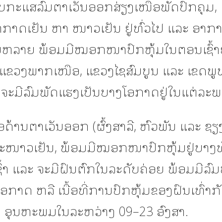
ບກະແສລົມຕາເວັນອອກສ່ຽງເໜືອພັດປົກຄຸມ, ເ
ອາກາດເຢັນ ຫາ ໜາວເຢັນ ຢູ່ທົ່ວໄປ ແລະ ອາກ
ຫລາຍ ພ້ອມມີໝອກໜາປົກຫຸ້ມໃນຕອນເຊົ້າຢ
ນ ແຂວງພາກເໜືອ, ແຂວງໄຊສົມບູນ ແລະ ເຂດພູ
 ຈະມີລົມພັດແຮງເປັນບາງໂອກາດຢູ່ໃນແຕ່ລະພ
ດ້ານຕາເວັນອອກ (ຜົ້ງສາລີ, ຫົວພັນ ແລະ ຊຽ
ໜາວເຢັນ, ພ້ອມມີໝອກໜາປົກຫຸ້ມຢູ່ບາງທ້
ົ້າ ແລະ ຈະມີຝົນຕົກໃນລະດັບຄ່ອຍ ພ້ອມມີລົ
ອກາດ ຫລື ເນື້ອທີ່ການປົກຫຸ້ມຂອງຝົນເທົ່າກ
ອຸນຫະພມໃນລະຫວ່າງ 09–23 ອົງສາ.