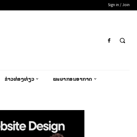
Sign in / Join
ຂ່າວທ່ອງທ່ຽວ
ພະຍາກອນອາກາດ