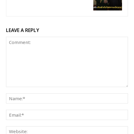
LEAVE A REPLY
Comment:
Na
Ema
Web