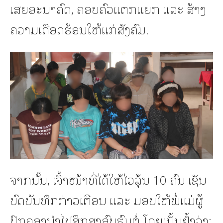
ເສຍອະນາຄົດ, ຄອບຄົວແຕກແຍກ ແລະ ສ້າງ
ຄວາມເດືອດຮ້ອນໃຫ້ແກ່ສັງຄົມ.
ຈາກນັ້ນ, ເຈົ້າໜ້າທີ່ໄດ້ໃຫ້ໄວລຸ້ນ 10 ຄົນ ເຊັນ
ບົດບັນທຶກກ່າວເຕືອນ ແລະ ມອບໃຫ້ພໍ່ແມ່ຜູ້
ປົກຄອງນຳໄປສຶກສາອົບຮົມຕໍ່ ໂດຍເນັ້ນຢ້ຳວ່າ: