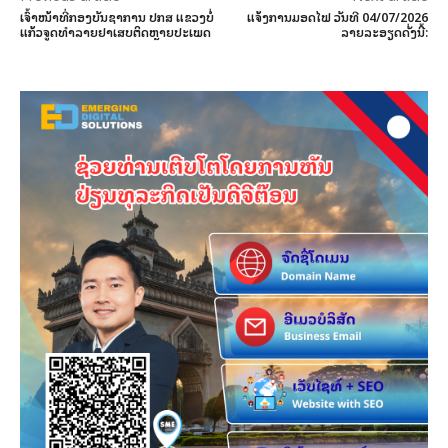
ເຈົ້າໜ້າທີ່ກອງບັນຊາການ ປກສ ແຂວງບໍ່
ແຈ້ງການມອດໄຟ ວັນທີ 04/07/2026
ແກ້ວຈູດທໍາລາຍຢາເສບຕິດຫຼາຍປະເພດ
ລາຍລະອຽດດັ່ງນີ້: