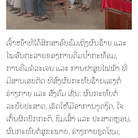
ເຈົ້າໜ້າທີ່ໄດ້ສືກສາອົບຮົມເຖິງຜົນຮ້າຍ ແລະ
ໄພອັນຕະລາຍຂອງການດື່ມນ້ຳກະທ້ອມ,
ການດື່ມຄໍລະເຈນ ແລະ ການຢາສູບໄຟຟ້າ ທີ່
ມີສານເສບຕິດ ທີ່ສົ່ງຜົນກະທົບຮ້າຍແຮງຕໍ່
ຮ່າງກາຍ ແລະ ສັງຄົມ ເຊັ່ນ: ຜົນກະທົບຕໍ່
ລະບົບປະສາດ, ເຮັດໃຫ້ມີອາການງຸດງິດ, ໃຈ
ເຕັ້ນຜິດປົກກະຕິ, ຊຶມເສົ້າ ແລະ ປະສາດຫຼອນ,
ຜົນກະທົບຕໍ່ສຸຂະພາບ, ຮ່າງກາຍຊຸດໂຊມ,