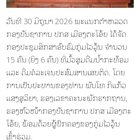
ວັນທີ 30 ມິຖຸນາ 2026 ພະແນກຕຳຫລວດ
ກອງບັນຊາການ ປກສ ເມືອງຕະໂອ້ຍ ໄດ້ຈັດ
ກອງປະຊຸມສຶກສາອົບຮົມກຸ່ມໄວລຸ້ນ ຈຳນວນ
15 ຄົນ (ຍິງ 6 ຄົນ) ທີ່ມົ້ວສຸມດື່ມນ້ຳກະທ້ອມ
ແລະ ດື່ມຄໍລະເຈນປະສົມສານເສບຕິດ. ໂດຍ
ການເປັນປະທານຂອງທ່ານ ພັນໂທ ກິແກ້ວ
ແສງສຸລິຍາ, ຮອງເລຂາຄະນະພັກຮາກຖານ,
ຮອງຫົວໜ້າກອງບັນຊາການ ປກສ ເມືອງຕະ
ໂອ້ຍ, ພ້ອມດ້ວຍຜູ້ປົກຄອງຂອງກຸ່ມໄວລຸ້ນ
ເຂົ້າຮ່ວມ.