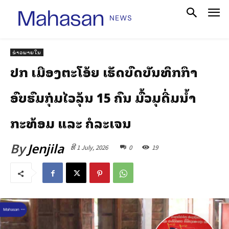
ຂ່າວພາຍໃນ
ປກສ ເມືອງຕະໂອ້ຍ ເຮັດບົດບັນທຶກສຶກສາ
ອົບຮົມກຸ່ມໄວລຸ້ນ 15 ຄົນ ມົ້ວສຸມດື່ມນ້ຳ
ກະທ້ອມ ແລະ ຄໍລະເຈນ
By
Jenjila
ທີ 1 July, 2026
0
19