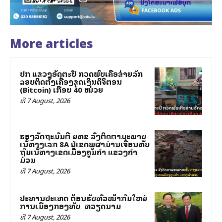
More articles
ປກສ ແຂວງອັດຕະປື ກວດພົບເຄືອຂ່າຍລັກ
ລອບຕິດຕັ້ງເຄື່ອງຂຸດເງິນດິຈິຕອນ
(Bitcoin) ເກືອບ 40 ໝ່ວຍ
ທີ 7 August, 2026
ຮອງລັດຖະມົນຕີ ຍທຂ ລົງຕິດຕາມສະພາບ
ເສັ້ນທາງເລກ 8A ຢູ່ເຂດພູຜາມ່ານເຈື່ອນທັບ
ຖົມເສັ້ນທາງເຂດເມືອງຄູນຄໍາ ແຂວງຄໍາ
ມ່ວນ
ທີ 7 August, 2026
ປະທານປະເທດ ຕ້ອນຮັບຫົວໜ້າກົມໃຫຍ່
ການເມືອງກອງທັບ ສສ ຫວຽດນາມ
ທີ 7 August, 2026