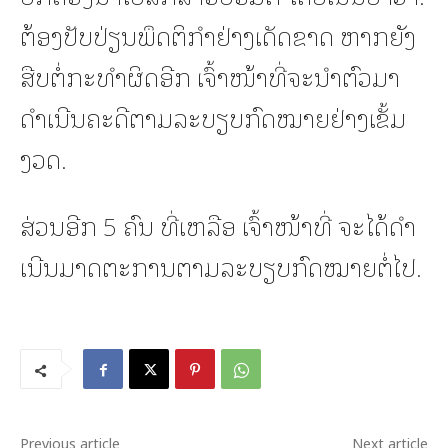
ຕ້ອງປັບປ່ຽນພຶດຕິກຳຢ່າງເດັດຂາດ ຫາກຍັງ
ສືບຕໍ່ກະທຳຜິດອີກ ເຈົ້າໜ້າທີ່ຈະນຳຕົວມາ
ດຳເນີນຄະດີຕາມລະບຽບກົດໝາຍຢ່າງເຂັ້ມ
ງວດ.
ສ່ວນອີກ 5 ຄົນ ທີ່ເຫລືອ ເຈົ້າໜ້າທີ່ ຈະໄດ້ດຳ
ເນີນມາດຕະການຕາມລະບຽບກົດໝາຍຕໍ່ໄປ.
Previous article
Next article