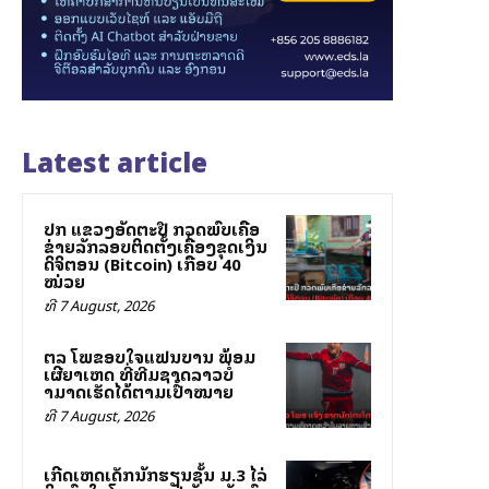
Latest article
ປກສ ແຂວງອັດຕະປື ກວດພົບເຄືອ
ຂ່າຍລັກລອບຕິດຕັ້ງເຄື່ອງຂຸດເງິນ
ດິຈິຕອນ (Bitcoin) ເກືອບ 40
ໝ່ວຍ
ທີ 7 August, 2026
ສຕລ ໂພສຂອບໃຈແຟນບານ ພ້ອມ
ເຜີຍສາເຫດ ທີ່ທີມຊາດລາວບໍ່
ສາມາດເຮັດໄດ້ຕາມເປົ້າໝາຍ
ທີ 7 August, 2026
ເກີດເຫດເດັກນັກຮຽນຊັ້ນ ມ.3 ໄລ່