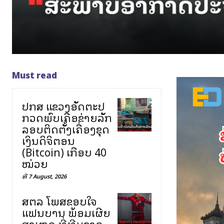
Must read
ປກສ ແຂວງອັດຕະປື
ກວດພົບເຄືອຂ່າຍລັກ
ລອບຕິດຕັ້ງເຄື່ອງຂຸດ
ເງິນດິຈິຕອນ
(Bitcoin) ເກືອບ 40
ໝ່ວຍ
ທີ 7 August, 2026
ສຕລ ໂພສຂອບໃຈ
ແຟນບານ ພ້ອມເຜີຍ
ສາເຫດ ທີ່ທີມຊາດ