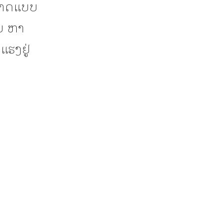
າກາດແບບ
ອຍ ຫາ
ແຮງຢູ່