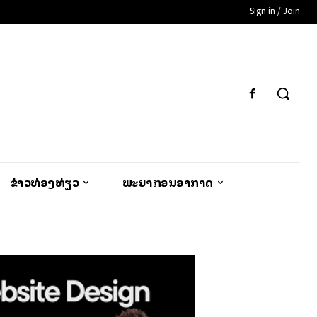
Sign in / Join
ຂ່າວທ່ອງທ່ຽວ
ພະຍາກອນອາກາດ