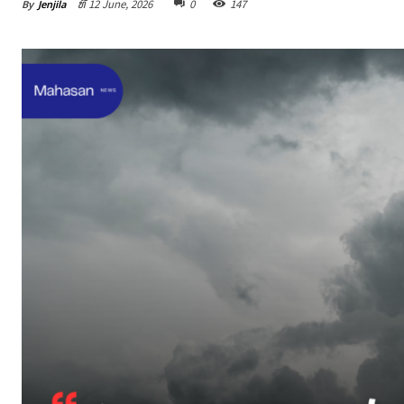
By
Jenjila
ທີ 12 June, 2026
0
147