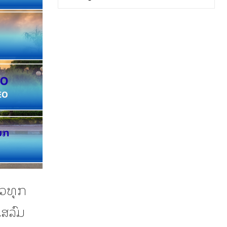
່ວທຸກ
ສລົມ