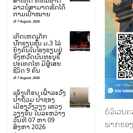
ລາວບໍ່ສາມາດເຮັດໄດ້
ຕາມເປົ້າໝາຍ
ທີ 7 August, 2026
ເກີດເຫດເດັກ
ນັກຮຽນຊັ້ນ ມ.3 ໄລ່
ຍິງຄົນໃນໂຮງຮຽນຢູ່
ຈັງຫວັດນົນທະບຸຣີ
ປະເທດໄທ ມີຜູ້ເສຍ
ຊີວິດ 9 ຄົນ
ທີ 7 August, 2026
ແຈ້ງເຕືອນ ເຝົ້າລະວັງ
ນ້ຳຖ້ວມ ນ້ຳຊອງ
ເມືອງວັງວຽງ ແຂວງ
ບໍລິເວນຄ
ວຽງຈັນ ໃນລະຫວ່າງ
ວັນທີ 07 ຫາ 09
ພາກຂອງປ
ສິງຫາ 2026