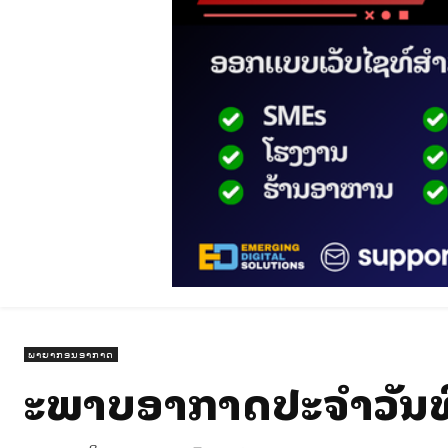
ພາຍາກອນອາກາດ
ສະພາບອາກາດປະຈໍາວັນທີ