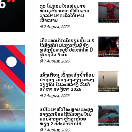
ສຕລ ໂພສຂອບໃຈແຟນບານ
ພ້ອມເຜີຍສາເຫດ ທີ່ທີມຊາດ
ລາວບໍ່ສາມາດເຮັດໄດ້ຕາມ
ເປົ້າໝາຍ
ທີ 7 August, 2026
ເກີດເຫດເດັກນັກຮຽນຊັ້ນ ມ.3
ໄລ່ຍິງຄົນໃນໂຮງຮຽນຢູ່ ຈັງ
ຫວັດນົນທະບຸຣີ ປະເທດໄທ ມີ
ຜູ້ເສຍຊີວິດ 9 ຄົນ
ທີ 7 August, 2026
ແຈ້ງເຕືອນ ເຝົ້າລະວັງນ້ຳຖ້ວມ
ນ້ຳຊອງ ເມືອງວັງວຽງ ແຂວງ
ວຽງຈັນ ໃນລະຫວ່າງ ວັນທີ
07 ຫາ 09 ສິງຫາ 2026
ທີ 7 August, 2026
ແມ່ໂລມາຫົວໃຈສະຫຼາຍ ພະຍຸງ
ຮ່າງລູກນ້ອຍໄຮ້ລົມຫາຍໃຈບໍ່
ຍອມຈາກລາ ຫຼັງລູກນ້ອຍ
ພຽງ 2 ສັບປະດາຈາກໄປ
ທີ 7 August, 2026