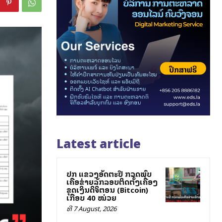
Latest article
ປກສ ແຂວງອັດຕະປື ກວດພົບ
ເຄືອຂ່າຍລັກລອບຕິດຕັ້ງເຄື່ອງ
ຂຸດເງິນດິຈິຕອນ (Bitcoin)
ເກືອບ 40 ໝ່ວຍ
ທີ 7 August, 2026