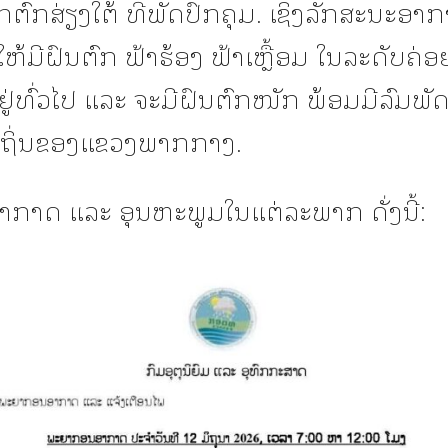
ກຕົກສ່ຽງໃຕ້ ທີ່ພັດປົກຄຸມ. ເຊິ່ງລັກສະນະອ
ັດໃຫ້ມີຝົນຕົກ ຟ້າຮ້ອງ ຟ້າເຫຼື້ອມ ໃນລະດັບຄ່
່ທົ່ວໄປ ແລະ ຈະມີຝົນຕົກໜັກ ພ້ອມມີລົມພັດ
ຖິ່ນຂອງແຂວງພາກກາງ.
ກາດ ແລະ ອຸນຫະພູມໃນແຕ່ລະພາກ ດັ່ງນີ້: