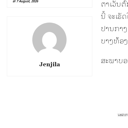
ຕາເວັນຕົ
ທີ 7 August, 2026
ນີ້ ຈະເຮ
ປານກາງຢູ
ບາງທ້ອງ
ສະພາບອາ
Jenjila