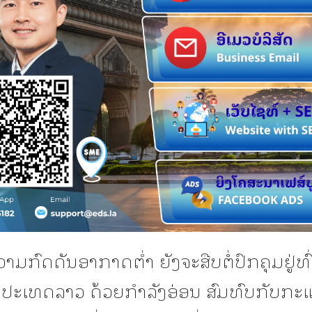
ວາມກົດດັນອາກາດຕ່ຳ ຍັງຈະສືບຕໍ່ປົກຄຸມຢູ່ທົ
ະເທດລາວ ດ້ວຍກຳລັງອ່ອນ ສົມທົບກັບກະແ