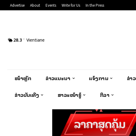
Advertise
About
Events
Write for Us
In the Press
28.3
Vientiane
C
ໜ້າຫຼັກ
ຂ່າວແນະນຳ
ແຈ້ງການ
ຂ່າ
ຂ່າວບັນເທີງ
ສາລະໜ້າຮູ້
ກິລາ