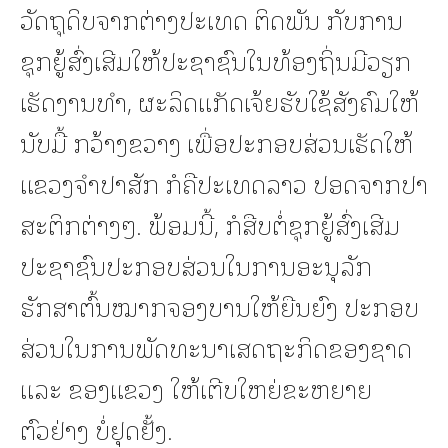
ວັດຖຸດິບຈາກຕ່າງປະເທດ ຕິດພັນ ກັບການ
ຊຸກຍູ້ສົ່ງເສີມໃຫ້ປະຊາຊົນໃນທ້ອງຖິ່ນມີວຽກ
ເຮັດງານທໍາ, ຜະລິດແກັດເຈ້ຍຮັບໃຊ້ສັງຄົມໃຫ້
ນັບມື້ ກວ້າງຂວາງ ເພື່ອປະກອບສ່ວນເຮັດໃຫ້
ແຂວງຈໍາປາສັກ ກໍຄືປະເທດລາວ ປອດຈາກປາ
ສະຕິກຕ່າງໆ. ພ້ອມນີ້, ກໍສືບຕໍ່ຊຸກຍູ້ສົ່ງເສີມ
ປະຊາຊົນປະກອບສ່ວນໃນການອະນຸລັກ
ຮັກສາຕົ້ນໝາກຈອງບານໃຫ້ຍືນຍົງ ປະກອບ
ສ່ວນໃນການພັດທະນາເສດຖະກິດຂອງຊາດ
ແລະ ຂອງແຂວງ ໃຫ້ເຕີບໃຫຍ່ຂະຫຍາຍ
ຕົວຢ່າງ ບໍ່ຢຸດຢັ້ງ.