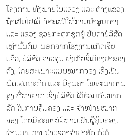
ໂຄງການ ທັງພາຍໃນແຂວງ ແລະ ຕ່າງແຂວງ.
ຖ້າເປັນໄປໄດ້ ກໍສະເໜີໃຫ້ການນໍາສູນກາງ
ແລະ ແຂວງ ຊ່ວຍກະຕຸກຊຸກຍູ້ ບັນດາບໍລິສັດ
ເຫຼົ່ານັ້ນຕື່ມ. ນອກຈາກໂຮງງານແກັດເຈ້ຍ
ແລ້ວ, ບໍລິສັດ ລາວຈຸນ ຍັງເກັບຊື້ເຄື່ອງປ່າຂອງ
ດົງ, ໂດຍສະເພາະແມ່ນໝາກຈອງ ເຊິ່ງເປັນ
ພືດເສດຖະກິດ ແລະ ມີຄຸນຄ່າ ໂພຊະນາການ
ສູງ ທີ່ຫາຍາກ ເຊິ່ງບໍລິສັດ ໄດ້ຮ່ວມກັບພາກ
ລັດ ໃນການຄຸ້ມຄອງ ແລະ ຈໍາໜ່າຍໝາກ
ຈອງ ໂດຍມີສະພາບໍລິຫານເປັນຜູ້ຄຸ້ມຄອງ.
ຜ່ານມາ, ການນໍາແຂວງຈໍາປາສັກ ກໍໄດ້