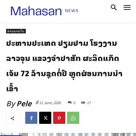
ຂ່າວພາຍໃນ
ປະທານປະເທດ ຢ້ຽມຢາມ ໂຮງງານ
ລາວຈຸນ ແຂວງຈຳປາສັກ ຜະລິດແກັດ
ເຈ້ຍ 72 ລ້ານຊຸດຕໍ່ປີ ຫຼຸດຜ່ອນການນໍາ
ເຂົ້າ
By
Pele
ທີ 11 June, 2026
0
17