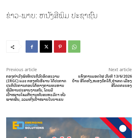
ຂ່າວ-ພາບ: ຫນັງສືພິມ ປະຊາຊົນ
Previous article
Next article
ກອງກຳລັງພິທັກປະຕິວັດອິດສະລາມ
ແຈ້ງການມອດໄຟ ວັນທີ 13/6/2026
(IRGC) ແລະ ກອງທັບອີຣານ ໄດ້ປະກາດ
ບ້ານ ສີໄຄທົ່ງ,ໜອງບຶກໃຕ້,ຊຳເກດ ເມືອງ
ປະຕິບັດການຕອບໂຕ້ທາງການທະຫານ
ສີໂຄດຕະບອງ
ທີ່ມີການປະສານງານກັນ, ໂດຍມີ
ເປົ້າໝາຍໂຈມຕີຖານທັບສະຫະລັດຯ ທົ່ວ
ພາກພື້ນ, ລວມທັງເປົ້າໝາຍໃນບາເຣນ