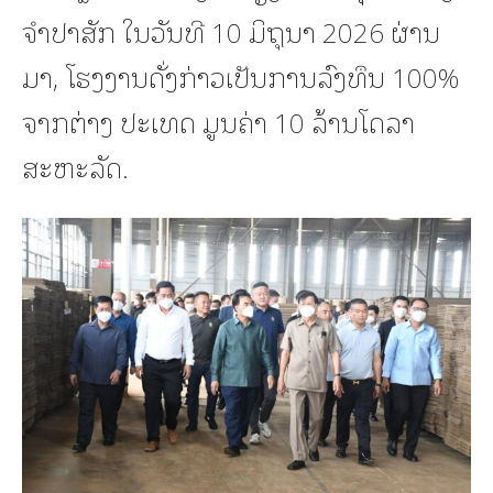
ຈໍາປາສັກ ໃນວັນທີ 10 ມິຖຸນາ 2026 ຜ່ານ
ມາ, ໂຮງງານດັ່ງກ່າວເປັນການລົງທຶນ 100%
ຈາກຕ່າງ ປະເທດ ມູນຄ່າ 10 ລ້ານໂດລາ
ສະຫະລັດ.