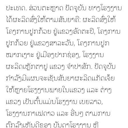
ປະເທດ. ສ່ວນຕະຫຼາດ ປັດຈຸບັນ ທາງໂຮງງານ
ໄດ້ຜະລິດສົ່ງໃຫ້ຕາມສັນຍາຄື: ຜະລິດສົ່ງໃຫ້
ໂຄງການປູກກ້ວຍ ຢູ່ແຂວງອັດຕະປື, ໂຄງການ
ປູກກ້ວຍ ຢູ່ແຂວງສາລະວັນ, ໂຄງການປູກ
ໝາກເງາະ ຢູ່ເມືອງປາກຊ່ອງ, ໂຮງງານ
ຜະລິດເຫຼັກຕາປູ ແຂວງ ຈຳປາສັກ. ປັດຈຸບັນ
ກໍາລັງມີແຜນຈະເຊັນສັນຍາຜະລິດແກັດເຈ້ຍ
ໃຫ້ຫຼາຍໂຮງງານພາຍໃນແຂວງ ແລະ ຕ່າງ
ແຂວງ ເປັນຕົ້ນແມ່ນໂຮງງານ ເບຍລາວ,
ໂຮງງານກາເຟດາວ ແລະ ອື່ນໆ ຕາມການ
ຕົກລົງເຫັນດີຂອງ ບັນດາໂຮງງານ ຫຼື