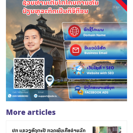
More articles
ປກສ ແຂວງອັດຕະປື ກວດພົບເຄືອຂ່າຍລັກ