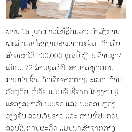
ທ່ານ Cai jun ກ່າວໃຫ້ຮູ້ຕື່ມວ່າ: ກໍາລັງການ
ຜະລິດຂອງໂຮງງານສາມາດຜະລິດແກັດເຈ້ຍ
ສົ່ງອອກໄດ້ 200,000 ຊຸດ/ມື້ ຫຼື 6 ລ້ານຊຸດ/
ເດືອນ, 72 ລ້ານຊຸດຕໍ່ປີ, ສາມາດຫຼຸດຜ່ອນ
ການນໍາເຂົ້າແກັດເຈ້ຍຈາກຕ່າງປະເທດ. ດ້ານ
ວັດຖຸດິບ, ກໍ້ເຈ້ຍ ແມ່ນຮັບຊື້ຈາກ ໂຮງງານ ຢູ່
ແຂວງສະຫວັນນະເຂດ ແລະ ນະຄອນຫຼວງ
ວຽງຈັນ ສ່ວນເຈ້ຍຂາວ ແລະ ສານທີ່ປະກອບ
ສ່ວນໃນການຜະລິດ ແມ່ນນໍາເຂົ້າຈາກຕ່າງ