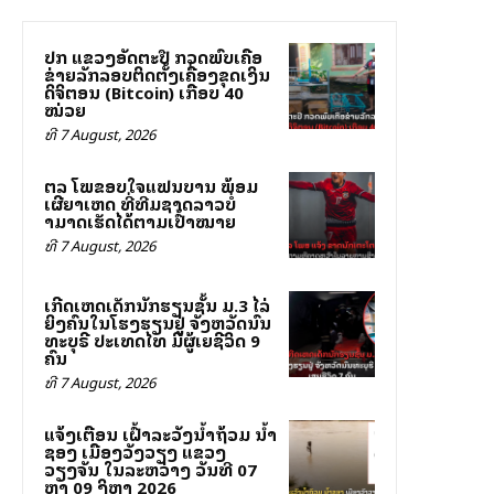
ປກສ ແຂວງອັດຕະປື ກວດພົບເຄືອ
ຂ່າຍລັກລອບຕິດຕັ້ງເຄື່ອງຂຸດເງິນ
ດິຈິຕອນ (Bitcoin) ເກືອບ 40
ໝ່ວຍ
ທີ 7 August, 2026
ສຕລ ໂພສຂອບໃຈແຟນບານ ພ້ອມ
ເຜີຍສາເຫດ ທີ່ທີມຊາດລາວບໍ່
ສາມາດເຮັດໄດ້ຕາມເປົ້າໝາຍ
ທີ 7 August, 2026
ເກີດເຫດເດັກນັກຮຽນຊັ້ນ ມ.3 ໄລ່
ຍິງຄົນໃນໂຮງຮຽນຢູ່ ຈັງຫວັດນົນ
ທະບຸຣີ ປະເທດໄທ ມີຜູ້ເສຍຊີວິດ 9
ຄົນ
ທີ 7 August, 2026
ແຈ້ງເຕືອນ ເຝົ້າລະວັງນ້ຳຖ້ວມ ນ້ຳ
ຊອງ ເມືອງວັງວຽງ ແຂວງ
ວຽງຈັນ ໃນລະຫວ່າງ ວັນທີ 07
ຫາ 09 ສິງຫາ 2026