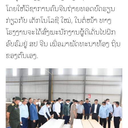
ໂດຍໃຫ້ວິຊາການຄົນຈີນຖ່າຍທອດບົດຮຽນ
ກ່ຽວກັບ ເຕັກໂນໂລຊີ ໃໝ່, ໃນຕໍ່ໜ້າ ທາງ
ໂຮງງານຈະໄດ້ສົ່ງພະນັກງານຜູ້ດີເດັ່ນໄປຝຶກ
ອົບຮົມຢູ່ ສປ ຈີນ ເພື່ອມາພັດທະນາທ້ອງ ຖິ່ນ
ຂອງຕົນເອງ.