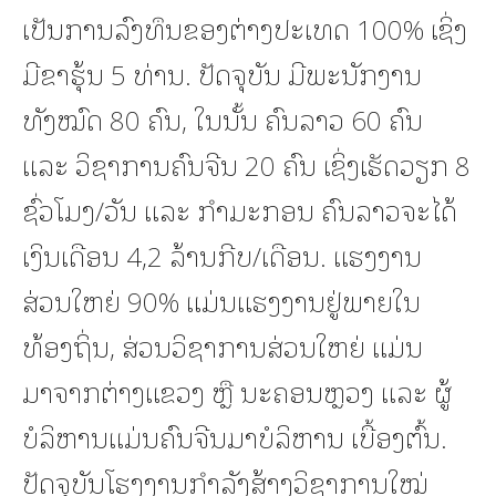
ເປັນການລົງທຶນຂອງຕ່າງປະເທດ 100% ເຊິ່ງ
ມີຂາຮຸ້ນ 5 ທ່ານ. ປັດຈຸບັນ ມີພະນັກງານ
ທັງໝົດ 80 ຄົນ, ໃນນັ້ນ ຄົນລາວ 60 ຄົນ
ແລະ ວິຊາການຄົນຈີນ 20 ຄົນ ເຊິ່ງເຮັດວຽກ 8
ຊົ່ວໂມງ/ວັນ ແລະ ກຳມະກອນ ຄົນລາວຈະໄດ້
ເງິນເດືອນ 4,2 ລ້ານກີບ/ເດືອນ. ແຮງງານ
ສ່ວນໃຫຍ່ 90% ແມ່ນແຮງງານຢູ່ພາຍໃນ
ທ້ອງຖິ່ນ, ສ່ວນວິຊາການສ່ວນໃຫຍ່ ແມ່ນ
ມາຈາກຕ່າງແຂວງ ຫຼື ນະຄອນຫຼວງ ແລະ ຜູ້
ບໍລິຫານແມ່ນຄົນຈີນມາບໍລິຫານ ເບື້ອງຕົ້ນ.
ປັດຈຸບັນໂຮງງານກໍາລັງສ້າງວິຊາການໃໝ່