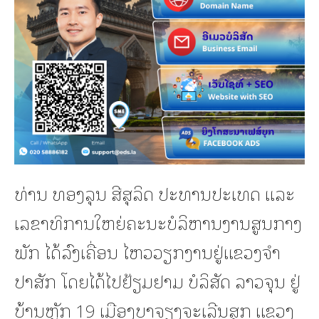
ທ່ານ ທອງລຸນ ສີສຸລິດ ປະທານປະເທດ ແລະ
ເລຂາທິການໃຫຍ່ຄະນະບໍລິຫານງານສູນກາງ
ພັກ ໄດ້ລົງເຄື່ອນ ໄຫວວຽກງານຢູ່ແຂວງຈໍາ
ປາສັກ ໂດຍໄດ້ໄປຢ້ຽມຢາມ ບໍລິສັດ ລາວຈຸນ ຢູ່
ບ້ານຫຼັກ 19 ເມືອງບາຈຽງຈະເລີນສຸກ ແຂວງ