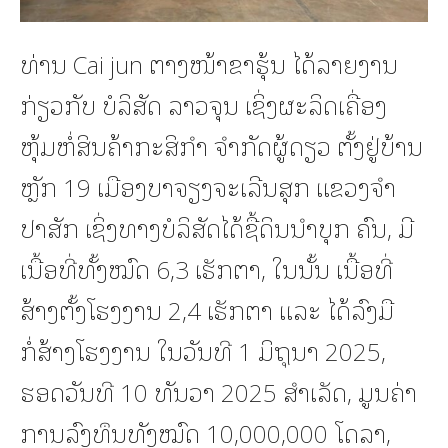
ທ່ານ Cai jun ຕາງໜ້າຂາຮຸ້ນ ໄດ້ລາຍງານ
ກ່ຽວກັບ ບໍລິສັດ ລາວຈຸນ ເຊິ່ງຜະລິດເຄື່ອງ
ຫຸ້ມຫໍ່ສິນຄ້າກະສິກຳ ຈຳກັດຜູ້ດຽວ ຕັ້ງຢູ່ບ້ານ
ຫຼັກ 19 ເມືອງບາຈຽງຈະເລີນສຸກ ແຂວງຈຳ
ປາສັກ ເຊິ່ງທາງບໍລິສັດໄດ້ຊື້ດິນນໍາບຸກ ຄົນ, ມີ
ເນື້ອທີ່ທັ້ງໝົດ 6,3 ເຮັກຕາ, ໃນນັ້ນ ເນື້ອທີ່
ສ້າງຕັ້ງໂຮງງານ 2,4 ເຮັກຕາ ແລະ ໄດ້ລົງມື
ກໍ່ສ້າງໂຮງງານ ໃນວັນທີ 1 ມິຖຸນາ 2025,
ຮອດວັນທີ 10 ທັນວາ 2025 ສໍາເລັດ, ມູນຄ່າ
ການລົງທຶນທັງໝົດ 10,000,000 ໂດລາ,