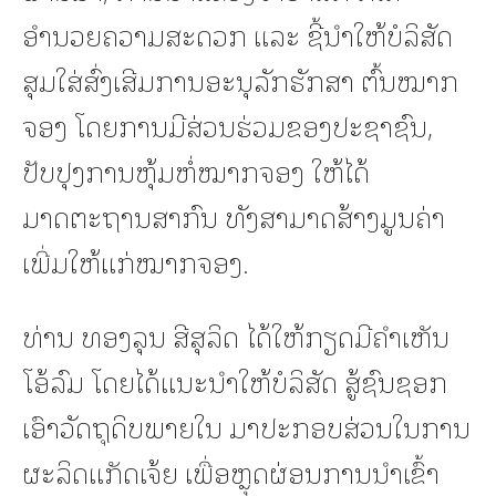
ອໍານວຍຄວາມສະດວກ ແລະ ຊີ້ນໍາໃຫ້ບໍລິສັດ
ສຸມໃສ່ສົ່ງເສີມການອະນຸລັກຮັກສາ ຕົ້ນໝາກ
ຈອງ ໂດຍການມີສ່ວນຮ່ວມຂອງປະຊາຊົນ,
ປັບປຸງການຫຸ້ມຫໍ່ໝາກຈອງ ໃຫ້ໄດ້
ມາດຕະຖານສາກົນ ທັງສາມາດສ້າງມູນຄ່າ
ເພີ່ມໃຫ້ແກ່ໝາກຈອງ.
ທ່ານ ທອງລຸນ ສີສຸລິດ ໄດ້ໃຫ້ກຽດມີຄໍາເຫັນ
ໂອ້ລົມ ໂດຍໄດ້ແນະນໍາໃຫ້ບໍລິສັດ ສູ້ຊົນຊອກ
ເອົາວັດຖຸດິບພາຍໃນ ມາປະກອບສ່ວນໃນການ
ຜະລິດແກັດເຈ້ຍ ເພື່ອຫຼຸດຜ່ອນການນໍາເຂົ້າ