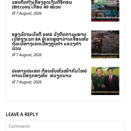
ລອບຕິດຕັ້ງເຄື່ອງຂຸດເງິນດິຈິຕອນ
(Bitcoin) ເກືອບ 40 ໝ່ວຍ
ທີ 7 August, 2026
ຮອງລັດຖະມົນຕີ ຍທຂ ລົງຕິດຕາມສະພາບ
ເສັ້ນທາງເລກ 8A ຢູ່ເຂດພູຜາມ່ານເຈື່ອນທັບ
ຖົມເສັ້ນທາງເຂດເມືອງຄູນຄໍາ ແຂວງຄໍາ
ມ່ວນ
ທີ 7 August, 2026
ປະທານປະເທດ ຕ້ອນຮັບຫົວໜ້າກົມໃຫຍ່
ການເມືອງກອງທັບ ສສ ຫວຽດນາມ
ທີ 7 August, 2026
LEAVE A REPLY