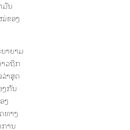
ຳມັນ
ໃໝ່ຂອງ
ພະຍາຍາມ
ກ່າວຖືກ
ລ່າສຸດ
ອງກັນ
ຂອງ
ຈຸດທາງ
ັດການ