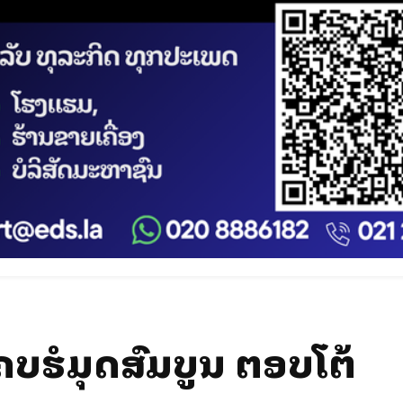
ບຮໍມຸດສົມບູນ ຕອບໂຕ້