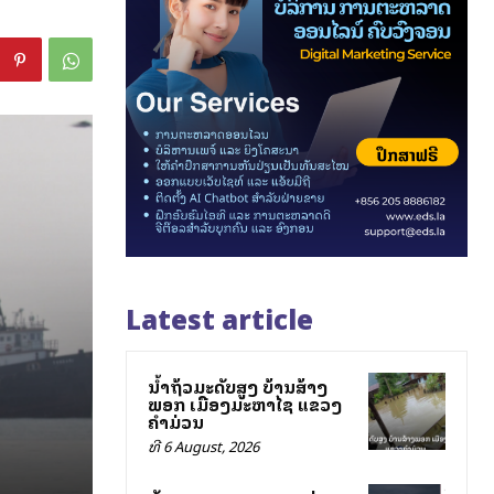
Latest article
ນ້ຳຖ້ວມລະດັບສູງ ບ້ານສ້າງ
ພອກ ເມືອງມະຫາໄຊ ແຂວງ
ຄຳມ່ວນ
ທີ 6 August, 2026