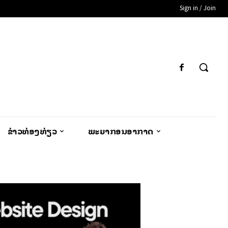
Sign in / Join
ຂ່າວທ່ອງທ່ຽວ
ພະຍາກອນອາກາດ