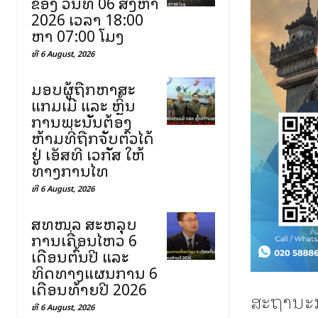
ຂອງ ວັນທີ 06 ສິງຫາ
2026 ເວລາ 18:00
ຫາ 07:00 ໂມງ
ທີ 6 August, 2026
ມອບຜູ້ຖືກຫາສະ
ແກມເມີ ແລະ ຫຼິ້ນ
ການພະນັນຕ້ອງ
ຫ້າມທີ່ຖືກຈັບຕົວໄດ້
ຢູ່ ເອັສທີ ເວກັສ ໃຫ້
ທາງການໄທ
ທີ 6 August, 2026
ສທໜລ ສະຫລຸບ
ການເຄື່ອນໄຫວ 6
ເດືອນຕົ້ນປີ ແລະ
ທິດທາງແຜນການ 6
ເດືອນທ້າຍປີ 2026
ສະຖານະ
ທີ 6 August, 2026