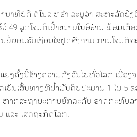
ນາທິບໍດີ ດໍໂນລ ທຣຳ ລະບຸວ່າ ສະຫະລັດຍິງຂ
ວ໌ 49 ລູກໂຈມຕີເປົ້າໝາຍໃນອີຣ່ານ ພ້ອມເຕືອ
ານບໍ່ຍອມຮັບເງື່ອນໄຂຢຸດສົງຄາມ ການໂຈມຕີຈ
ຍ່ງຄັ້ງນີ້ສ້າງຄວາມກັງວົນໄປທົ່ວໂລກ ເນື່ອງ
ດເປັນເສັ້ນທາງທີ່ນ້ຳມັນດິບປະມານ 1 ໃນ 5 
ານ ຫາກສະຖານະການຍົກລະດັບ ອາດກະທົບລ
ນ ແລະ ເສດຖະກິດໂລກ.