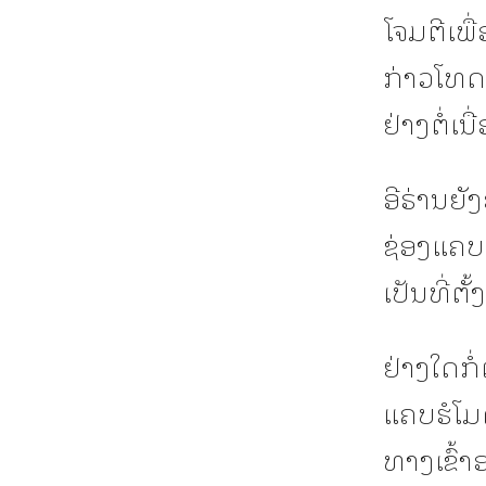
ໂຈມຕີເພື
ກ່າວໂທດ
ຢ່າງຕໍ່ເນື
ອີຣ່ານຍັ
ຊ່ອງແຄບ
ເປັນທີ່ຕ
ຢ່າງໃດກ
ແຄບຮໍໂມ
ທາງເຂົ້