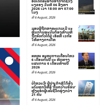
ອັບເດດສະພາບອາກາດຊ່ວງ
ແລງຂອງ ວັນທີ 06 ສິງຫາ
2026 ເວລາ 18:00 ຫາ 07:00
ໂມງ
ທີ 6 August, 2026
ມອບຜູ້ຖືກຫາສະແກມເມີ ແລະ
ຫຼິ້ນການພະນັນຕ້ອງຫ້າມທີ່
ຖືກຈັບຕົວໄດ້ຢູ່ ເອັສທີ ເວກັສ
ໃຫ້ທາງການໄທ
ທີ 6 August, 2026
ສທໜລ ສະຫລຸບການເຄື່ອນໄຫວ
6 ເດືອນຕົ້ນປີ ແລະ ທິດທາງ
ແຜນການ 6 ເດືອນທ້າຍປີ
2026
ທີ 6 August, 2026
ບໍ່ໄຫວແລ້ວ! ຜູ້ນຳເກົາຫຼີໃຕ້ສັ່ງ
ລະດົມທຸກວິທີສູ້ ‘ຄື້ນຄວາມຮ້ອນ’
ຫຼັງຍອດຜູ້ເສຍຊີວິດພຸ່ງກວ່າ
21 ຄົນ
ທີ 6 August, 2026