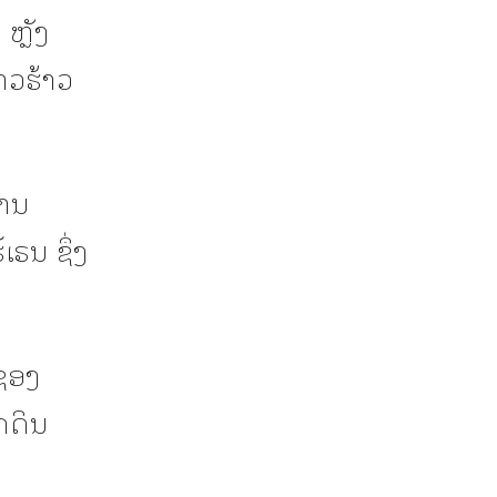
 ຫຼັງ
າວຮ້າວ
່ານ
ຣນ ຊຶ່ງ
່ອງ
ດດິນ