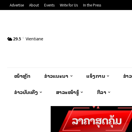
Advertise
About
Events
Write for Us
In the Press
29.5
Vientiane
C
ໜ້າຫຼັກ
ຂ່າວແນະນຳ
ແຈ້ງການ
ຂ່າ
ຂ່າວບັນເທີງ
ສາລະໜ້າຮູ້
ກິລາ