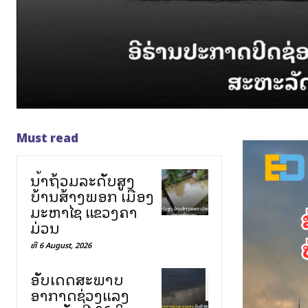
Must read
ນ້ຳຖ້ວມລະດັບສູງ
ບ້ານສ້າງພອກ ເມືອງ
ມະຫາໄຊ ແຂວງຄຳ
ມ່ວນ
ທີ 6 August, 2026
ອັບເດດສະພາບ
ອາກາດຊ່ວງແລງ