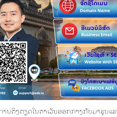
ການຕຶງຕຽດໃນຕາເວັນອອກກາງກັບມາຮຸນແຮ