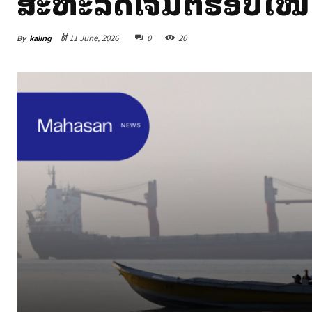
ສະຫະລັດໂຈມຕີຮອບໃໝ່
By
kaling
ທີ 11 June, 2026
0
20