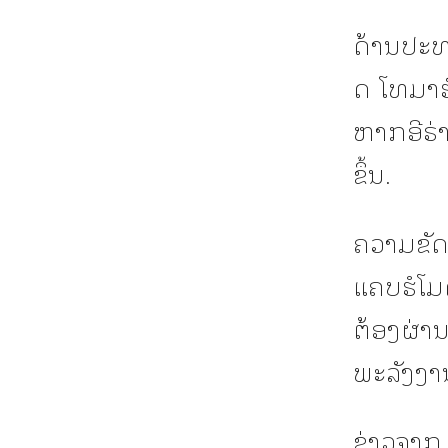
ດ້ານປະທາ
ດ ໂທມາຮ໌
ຫາກອີຣ່
ຂຶ້ນ.
ຄວາມຂັດແ
ແຄບຮໍໂມ
ຕ້ອງຜ່
ພະລັງງາ
ຂ່າວຈາກ