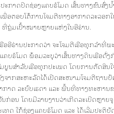
ານປະກາດປິດຊ່ອງແຄບຮໍໂມດ ເສັ້ນທາງຂົນສົ່ງນ້
ເພື່ອຕອບໂຕ້ການໂຈມຕີທາງອາກາດລະລອກ
ທີ່ຖຼ່ມເປົ້າໝາຍຫຼາຍແຫ່ງໃນອີຣ່ານ.
ຮືອອີຣ່ານປະກາດວ່າ ຈະໂຈມຕີເຮືອທຸກລຳທີ່
ແຄບຮໍໂມດ ພ້ອມລະບຸວ່າເສັ້ນທາງດິນເຮືອດັ່ງ
ົມບູນສຳລັບເຮືອທຸກປະເພດ ໂດຍການຕັດສິນໃຈ
ນຫຼັງຈາກສະຫະລັດໄດ້ເປີດສະໜາມໂຈມຕີຖານປ້
ກາດ ລະບົບເຣດາ ແລະ ພື້ນທີ່ທາງທະຫານ
ນວັນກ່ອນ ໂດຍມີລາຍງານວ່າເກີດລະເບີດຫຼາຍ
ະເທດ ໃກ້ຊ່ອງແຄບຮໍໂມດ ແລະ ໄດ້ເລີ່ມປະຕິບ