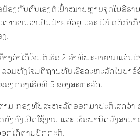
່ອປ້ອງກັນຕົນເອງຕໍ່ເປົ້າໝາຍຫຼາຍຈຸດໃນອີຣ່ານ
ເຕຫຣານວ່າເປັນຝ່າຍຍົວຍຸ ແລະ ມີພຶດຕິກຳກ້
່ອງ.
ງອ້າງວ່າໄດ້ໂຈມຕີເຮືອ 2 ລຳທີ່ພະຍາຍາມແລ່ນຜ
 ລວມທັງໂຈມຕີຖານທັບເຮືອສະຫະລັດໃນບາຣ໌ຮ໌ເ
ັ້ງຂອງກອງເຮືອທີ 5 ຂອງສະຫະລັດ.
ໍ່ຕາມ ກອງທັບສະຫະລັດອອກມາປະຕິເສດວ່າ ຊ
ດຍັງຄົງເປີດໃຊ້ງານ ແລະ ເຮືອພານິດຍັງສາມາ
າອອກໄດ້ຕາມປົກກະຕິ.