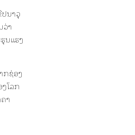
ີປນາວຸ
ນວ່າ
ະຮຸນແຮງ
ຈາກຊ່ອງ
ຂອງໂລກ
າຄາ