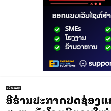
ບໍ່ມີໝວດໝູ່
ອີຣ່ານປະກາດປິດຊ່ອງແຄ