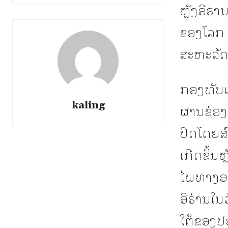
ຫຼັງອີຣ່
ຂອງໂລກ 
ສະຫະລັດ 
ກອງທັບເ
kaling
ຜ່ານຊ່ອງ
ປິດໂດຍສ
ເກີດຂຶ້
ໄພທາງອາ
ອີຣ່ານໃ
ໃຕ້ຂອງປ