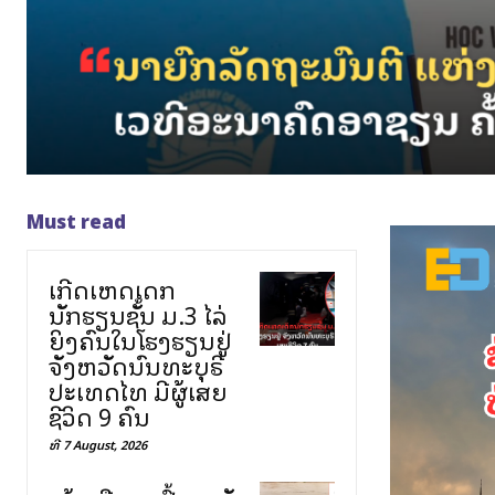
Must read
ເກີດເຫດເດັກ
ນັກຮຽນຊັ້ນ ມ.3 ໄລ່
ຍິງຄົນໃນໂຮງຮຽນຢູ່
ຈັງຫວັດນົນທະບຸຣີ
ປະເທດໄທ ມີຜູ້ເສຍ
ຊີວິດ 9 ຄົນ
ທີ 7 August, 2026