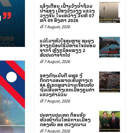
ແຈ້ງເຕືອນ ເຝົ້າລະວັງນ້ຳຖ້ວມ
ນ້ຳຊອງ ເມືອງວັງວຽງ ແຂວງ
ວຽງຈັນ ໃນລະຫວ່າງ ວັນທີ 07
ຫາ 09 ສິງຫາ 2026
ທີ 7 August, 2026
ແມ່ໂລມາຫົວໃຈສະຫຼາຍ ພະຍຸງ
ຮ່າງລູກນ້ອຍໄຮ້ລົມຫາຍໃຈບໍ່ຍອມ
ຈາກລາ ຫຼັງລູກນ້ອຍພຽງ 2
ສັບປະດາຈາກໄປ
ທີ 7 August, 2026
ຮອງລັດຖະມົນຕີ ຍທຂ ລົງ
ຕິດຕາມສະພາບເສັ້ນທາງເລກ
8A ຢູ່ເຂດພູຜາມ່ານເຈື່ອນທັບ
ຖົມເສັ້ນທາງເຂດເມືອງຄູນຄໍາ
ແຂວງຄໍາມ່ວນ
ທີ 7 August, 2026
ປະທານປະເທດ ຕ້ອນຮັບ
ຫົວໜ້າກົມໃຫຍ່ການເມືອງ
ກອງທັບ ສສ ຫວຽດນາມ
ທີ 7 August, 2026