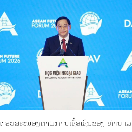
ອບສະໜອງຕາມການເຊື້ອເຊີນຂອງ ທ່ານ ເລ ມ