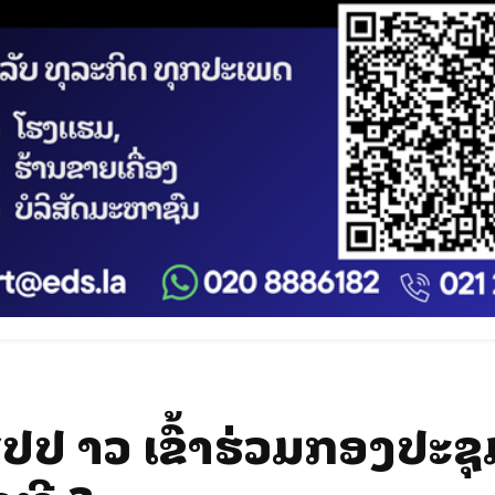
ສປປ ລາວ ເຂົ້າຮ່ວມກອງປະຊຸ