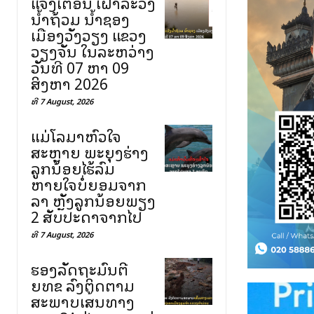
ແຈ້ງເຕືອນ ເຝົ້າລະວັງ
ນ້ຳຖ້ວມ ນ້ຳຊອງ
ເມືອງວັງວຽງ ແຂວງ
ວຽງຈັນ ໃນລະຫວ່າງ
ວັນທີ 07 ຫາ 09
ສິງຫາ 2026
ທີ 7 August, 2026
ແມ່ໂລມາຫົວໃຈ
ສະຫຼາຍ ພະຍຸງຮ່າງ
ລູກນ້ອຍໄຮ້ລົມ
ຫາຍໃຈບໍ່ຍອມຈາກ
ລາ ຫຼັງລູກນ້ອຍພຽງ
2 ສັບປະດາຈາກໄປ
ທີ 7 August, 2026
ຮອງລັດຖະມົນຕີ
ຍທຂ ລົງຕິດຕາມ
ສະພາບເສັ້ນທາງ