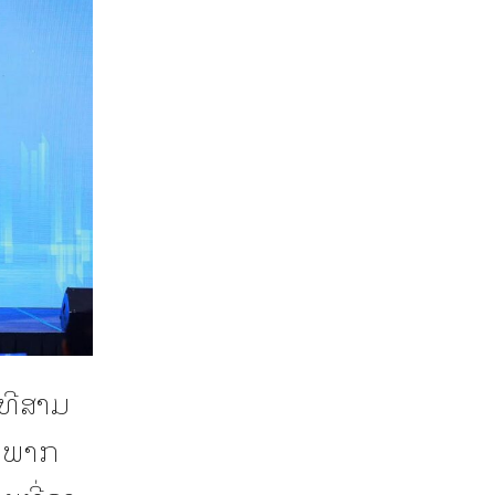
ີທີສາມ
ໍ່ ພາກ