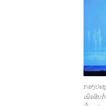
ກອງປະຊຸມ
ເພື່ອສືບຕ