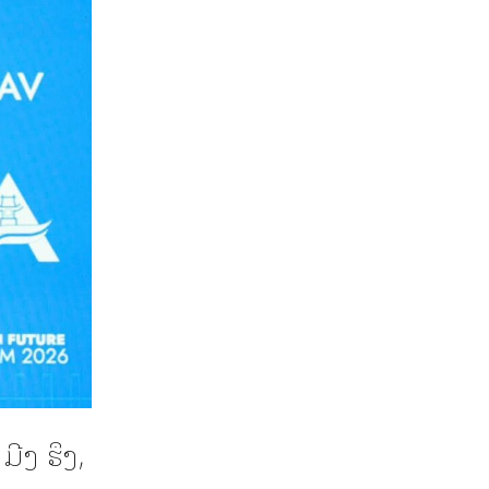
ີງ ຮຶງ,