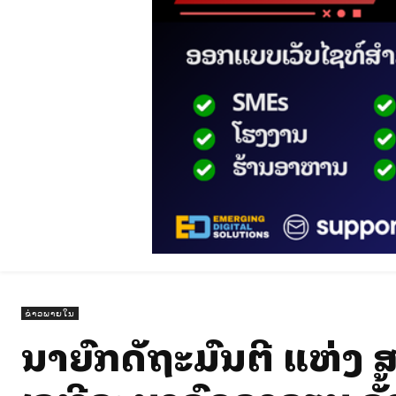
ຂ່າວພາຍໃນ
ນາຍົກລັດຖະມົນຕີ ແຫ່ງ 