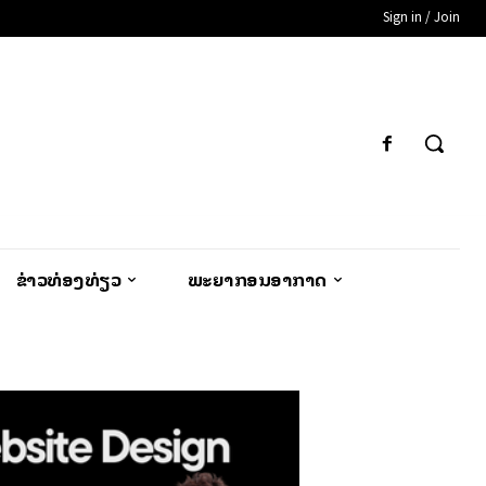
Sign in / Join
ຂ່າວທ່ອງທ່ຽວ
ພະຍາກອນອາກາດ