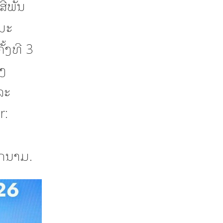
ສີພັນ
ນະ
້ງທີ 3
າງ
ລະ
r:
ຽດນາມ.