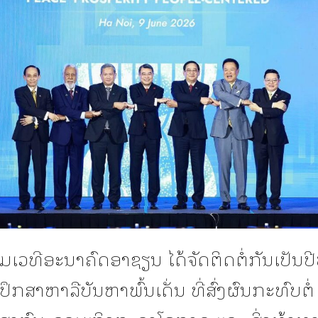
ເວທີອະນາຄົດອາຊຽນ ໄດ້ຈັດຕິດຕໍ່ກັນເປັນປ
ໍ່ປຶກສາຫາລືບັນຫາພົ້ນເດັ່ນ ທີ່ສົ່ງຜົນກະທົບຕ