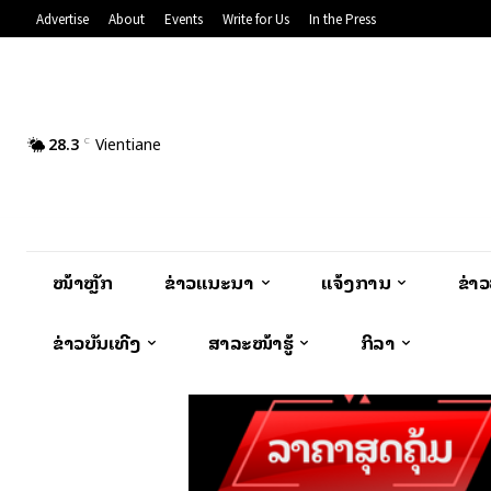
Advertise
About
Events
Write for Us
In the Press
28.3
Vientiane
C
ໜ້າຫຼັກ
ຂ່າວແນະນຳ
ແຈ້ງການ
ຂ່າ
ຂ່າວບັນເທີງ
ສາລະໜ້າຮູ້
ກິລາ