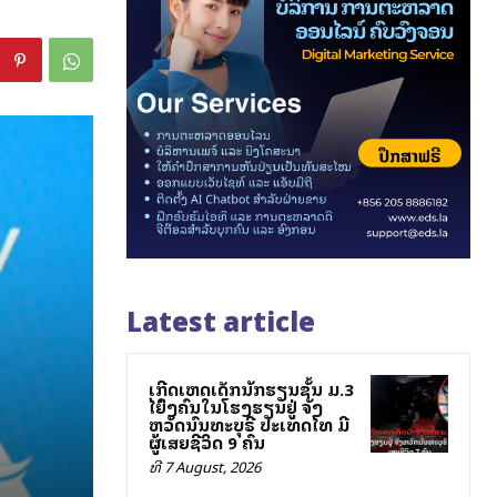
Latest article
ເກີດເຫດເດັກນັກຮຽນຊັ້ນ ມ.3
ໄລ່ຍິງຄົນໃນໂຮງຮຽນຢູ່ ຈັງ
ຫວັດນົນທະບຸຣີ ປະເທດໄທ ມີ
ຜູ້ເສຍຊີວິດ 9 ຄົນ
ທີ 7 August, 2026