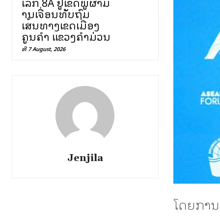
ເລກ 8A ຢູ່ເຂດພູຜາມ່
ານເຈື່ອນທັບຖົມ
ເສັ້ນທາງເຂດເມືອງ
ຄູນຄໍາ ແຂວງຄໍາມ່ວນ
ທີ 7 August, 2026
Jenjila
ໂດຍການຕ