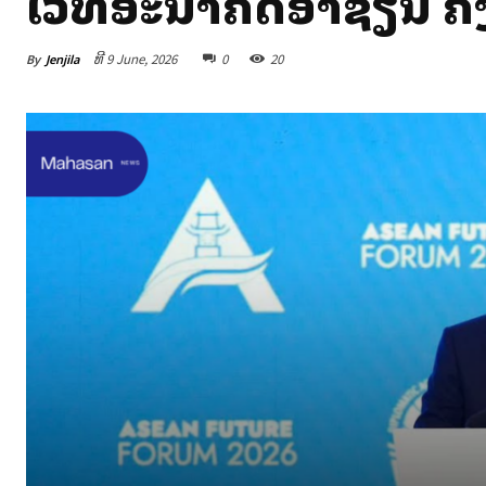
ເວທີອະນາຄົດອາຊຽນ ຄັ້
By
Jenjila
ທີ 9 June, 2026
0
20