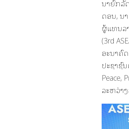
ນາຍົກລັ
ດອນ, ນາ
ຜູ້ແທນລາ
(3rd ASE
ອະນາຄົດຮ
ປະຊາຊົນເ
Peace, Pr
ລະຫວ່າງວ