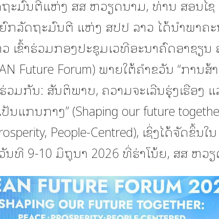
ດຖະມົນຕີແຫ່ງ ສສ ຫວຽດນາມ, ທ່ານ ສອນໄຊ 
ຍົກລັດຖະມົນຕີ ແຫ່ງ ສປປ ລາວ ໄດ້ນຳພາຄະ
ວ ເຂົ້າຮ່ວມກອງປະຊຸມເວທີອະນາຄົດອາຊຽນ ຄັ
AN Future Forum) ພາຍໃຕ້ຄໍາຂວັນ “ການສ້
່ວມກັນ: ສັນຕິພາບ, ຄວາມຈະເລີນຮຸ່ງເຮືອງ ແ
ປັນແກນກາງ” (Shaping our future togethe
osperity, People-Centred), ເຊິ່ງໄດ້ຈັດຂຶ້ນໃນ
ັນທີ 9-10 ມິຖຸນາ 2026 ທີ່ຮ່າໂນ້ຍ, ສສ ຫວ