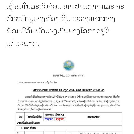
ເຫຼື້ອມໃນລະດັບຄ່ອຍ ຫາ ປານກາງ ແລະ ຈະ
ຕົກໜັກຢູ່ບາງທ້ອງ ຖິ່ນ ແຂວງພາກກາງ
ພ້ອມມີລົມພັດແຮງເປັນບາງໂອກາດຢູ່ໃນ
ແຕ່ລະພາກ.