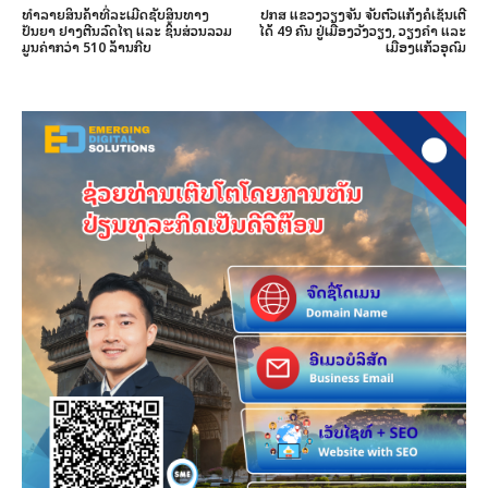
ທໍາລາຍສິນຄ້າທີ່ລະເມີດຊັບສິນທາງ
ປກສ ແຂວງວຽງຈັນ ຈັບຕົວແກ້ງຄໍເຊັນເຕີ
ປັນຍາ ຢາງຕີນລົດໄຖ ແລະ ຊິ້ນສ່ວນລວມ
ໄດ້ 49 ຄົນ ຢູ່ເມືອງວັງວຽງ, ວຽງຄຳ ແລະ
ມູນຄ່າກວ່າ 510 ລ້ານກີບ
ເມືອງແກ້ວອຸດົມ