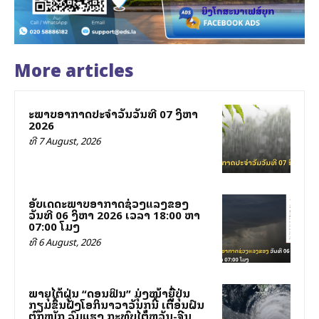
More articles
ສະພາບອາກາດປະຈຳວັນວັນທີ 07 ສິງຫາ
2026
ທີ 7 August, 2026
ອັບເດດສະພາບອາກາດຊ່ວງແລງຂອງ
ວັນທີ 06 ສິງຫາ 2026 ເວລາ 18:00 ຫາ
07:00 ໂມງ
ທີ 6 August, 2026
ພາຍຸໄຕ້ຝຸ່ນ “ດອນຟິນ” ມຸ່ງໜ້າສູ່ຍີ່ປຸ່ນ
ກຽມຂຶ້ນຝັ່ງໂອກິນາວາວັນສຸກນີ້ ເຕືອນຝົນ
ຕົກໜັກ ລົມແຮງ ກະທົບໄຕ້ຫວັນ-ຈີນ