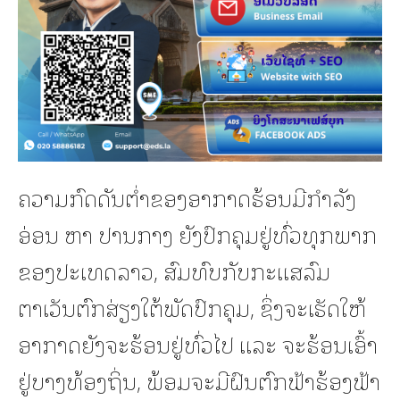
ຄວາມກົດດັນຕໍ່າຂອງອາກາດຮ້ອນມີກໍາລັງ
ອ່ອນ ຫາ ປານກາງ ຍັງປົກຄຸມຢູ່ທົ່ວທຸກພາກ
ຂອງປະເທດລາວ, ສົມທົບກັບກະແສລົມ
ຕາເວັນຕົກສ່ຽງໃຕ້ພັດປົກຄຸມ, ຊຶ່ງຈະເຮັດໃຫ້
ອາກາດຍັງຈະຮ້ອນຢູ່ທົ່ວໄປ ແລະ ຈະຮ້ອນເອົ້າ
ຢູ່ບາງທ້ອງຖິ່ນ, ພ້ອມຈະມີຝົນຕົກຟ້າຮ້ອງຟ້າ