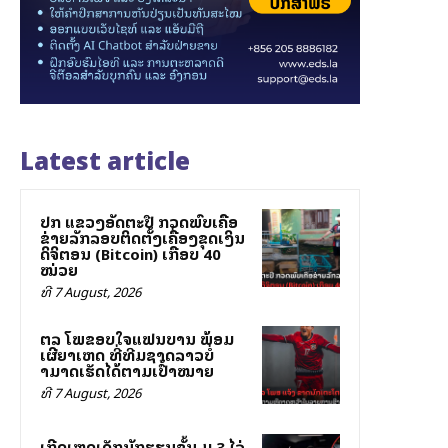
Latest article
ປກສ ແຂວງອັດຕະປື ກວດພົບເຄືອ
ຂ່າຍລັກລອບຕິດຕັ້ງເຄື່ອງຂຸດເງິນ
ດິຈິຕອນ (Bitcoin) ເກືອບ 40
ໝ່ວຍ
ທີ 7 August, 2026
ສຕລ ໂພສຂອບໃຈແຟນບານ ພ້ອມ
ເຜີຍສາເຫດ ທີ່ທີມຊາດລາວບໍ່
ສາມາດເຮັດໄດ້ຕາມເປົ້າໝາຍ
ທີ 7 August, 2026
ເກີດເຫດເດັກນັກຮຽນຊັ້ນ ມ.3 ໄລ່