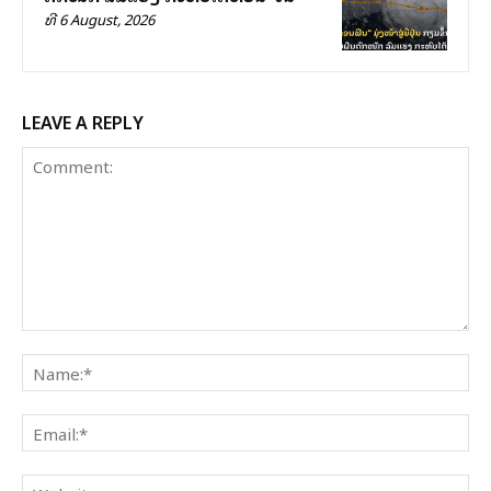
ທີ 6 August, 2026
LEAVE A REPLY
Comment:
Na
Ema
Web