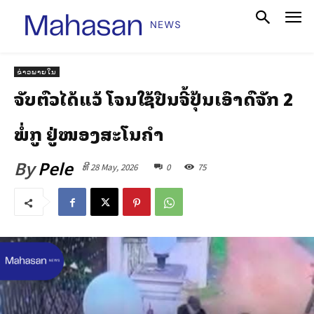
ຂ່າວພາຍໃນ
ຈັບຕົວໄດ້ແລ້ວ ໂຈນໃຊ້ປືນຈີ້ປຸ້ນເອົາລົດຈັກ 2
ພໍ່ລູກ ຢູ່ໜອງສະໂນຄຳ
By
Pele
ທີ 28 May, 2026
0
75