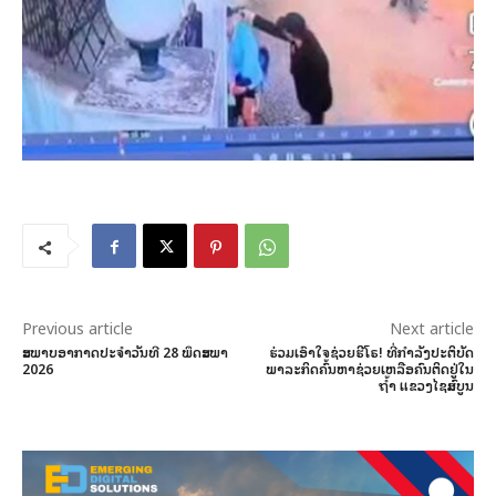
Previous article
Next article
ສະພາບອາກາດປະຈໍາວັນທີ 28 ພຶດສະພາ
ຮ່ວມເອົາໃຈຊ່ວຍຮີໂຣ! ທີ່ກຳລັງປະຕິບັດ
2026
ພາລະກິດຄົ້ນຫາຊ່ວຍເຫລືອຄົນຕິດຢູ່ໃນ
ຖ້ຳ ແຂວງໄຊສົມບູນ