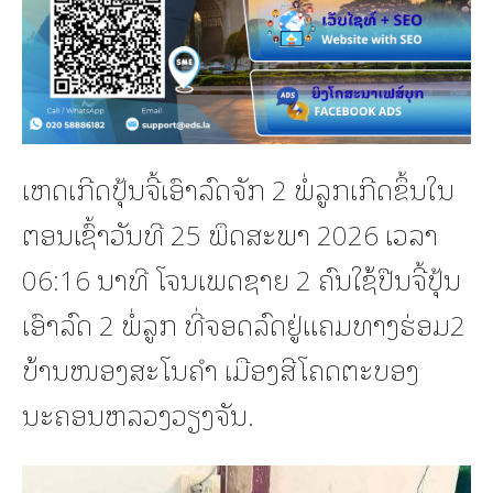
ເຫດເກີດປຸ້ນຈີ້ເອົາລົດຈັກ 2 ພໍ່ລູກເກີດຂຶ້ນໃນ
ຕອນເຊົ້າວັນທີ 25 ພຶດສະພາ 2026 ເວລາ
06:16 ນາທີ ໂຈນເພດຊາຍ 2 ຄົນໃຊ້ປືນຈີ້ປຸ້ນ
ເອົາລົດ 2 ພໍ່ລູກ ທີ່ຈອດລົດຢູ່ແຄມທາງຮ່ອມ2
ບ້ານໜອງສະໂນຄຳ ເມືອງສີໂຄດຕະບອງ
ນະຄອນຫລວງວຽງຈັນ.