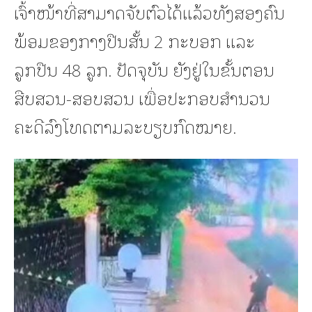
ເຈົ້າໜ້າທີ່ສາມາດຈັບຕົວໄດ້ແລ້ວທັງສອງຄົນ
ພ້ອມຂອງກາງປືນສັ້ນ 2 ກະບອກ ແລະ
ລູກປືນ 48 ລູກ. ປັດຈຸບັນ ຍັງຢູ່ໃນຂັ້ນຕອນ
ສືບສວນ-ສອບສວນ ເພື່ອປະກອບສຳນວນ
ຄະດີລົງໂທດຕາມລະບຽບກົດໝາຍ.