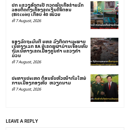
ປກສ ແຂວງອັດຕະປື ກວດພົບເຄືອຂ່າຍລັກ
ລອບຕິດຕັ້ງເຄື່ອງຂຸດເງິນດິຈິຕອນ
(Bitcoin) ເກືອບ 40 ໝ່ວຍ
ທີ 7 August, 2026
ຮອງລັດຖະມົນຕີ ຍທຂ ລົງຕິດຕາມສະພາບ
ເສັ້ນທາງເລກ 8A ຢູ່ເຂດພູຜາມ່ານເຈື່ອນທັບ
ຖົມເສັ້ນທາງເຂດເມືອງຄູນຄໍາ ແຂວງຄໍາ
ມ່ວນ
ທີ 7 August, 2026
ປະທານປະເທດ ຕ້ອນຮັບຫົວໜ້າກົມໃຫຍ່
ການເມືອງກອງທັບ ສສ ຫວຽດນາມ
ທີ 7 August, 2026
LEAVE A REPLY