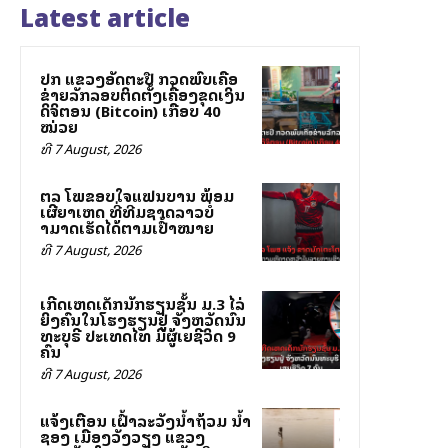
Latest article
ປກສ ແຂວງອັດຕະປື ກວດພົບເຄືອ
ຂ່າຍລັກລອບຕິດຕັ້ງເຄື່ອງຂຸດເງິນ
ດິຈິຕອນ (Bitcoin) ເກືອບ 40
ໝ່ວຍ
ທີ 7 August, 2026
ສຕລ ໂພສຂອບໃຈແຟນບານ ພ້ອມ
ເຜີຍສາເຫດ ທີ່ທີມຊາດລາວບໍ່
ສາມາດເຮັດໄດ້ຕາມເປົ້າໝາຍ
ທີ 7 August, 2026
ເກີດເຫດເດັກນັກຮຽນຊັ້ນ ມ.3 ໄລ່
ຍິງຄົນໃນໂຮງຮຽນຢູ່ ຈັງຫວັດນົນ
ທະບຸຣີ ປະເທດໄທ ມີຜູ້ເສຍຊີວິດ 9
ຄົນ
ທີ 7 August, 2026
ແຈ້ງເຕືອນ ເຝົ້າລະວັງນ້ຳຖ້ວມ ນ້ຳ
ຊອງ ເມືອງວັງວຽງ ແຂວງ