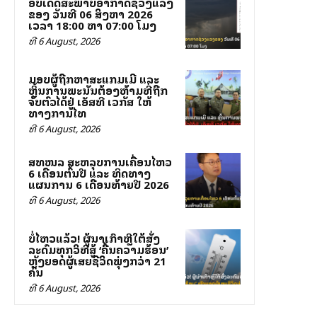
ອັບເດດສະພາບອາກາດຊ່ວງແລງ
ຂອງ ວັນທີ 06 ສິງຫາ 2026
ເວລາ 18:00 ຫາ 07:00 ໂມງ
ທີ 6 August, 2026
ມອບຜູ້ຖືກຫາສະແກມເມີ ແລະ
ຫຼິ້ນການພະນັນຕ້ອງຫ້າມທີ່ຖືກ
ຈັບຕົວໄດ້ຢູ່ ເອັສທີ ເວກັສ ໃຫ້
ທາງການໄທ
ທີ 6 August, 2026
ສທໜລ ສະຫລຸບການເຄື່ອນໄຫວ
6 ເດືອນຕົ້ນປີ ແລະ ທິດທາງ
ແຜນການ 6 ເດືອນທ້າຍປີ 2026
ທີ 6 August, 2026
ບໍ່ໄຫວແລ້ວ! ຜູ້ນຳເກົາຫຼີໃຕ້ສັ່ງ
ລະດົມທຸກວິທີສູ້ ‘ຄື້ນຄວາມຮ້ອນ’
ຫຼັງຍອດຜູ້ເສຍຊີວິດພຸ່ງກວ່າ 21
ຄົນ
ທີ 6 August, 2026