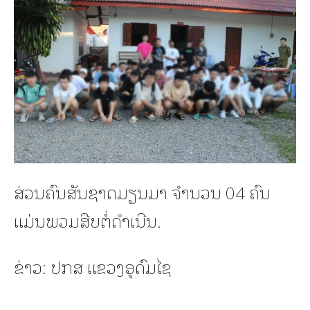
ສ່ວນຄົນສັນຊາດມຽນມາ ຈຳນວນ 04 ຄົນ
ແມ່ນພວມສືບຕໍ່ດຳເນີນ.
ຂ່າວ: ປກສ ແຂວງອຸດົມໄຊ