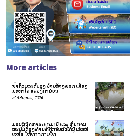
More articles
ນ້ຳຖ້ວມລະດັບສູງ ບ້ານສ້າງພອກ ເມືອງ
ມະຫາໄຊ ແຂວງຄຳມ່ວນ
ທີ 6 August, 2026
ມອບຜູ້ຖືກຫາສະແກມເມີ ແລະ ຫຼິ້ນການ
ພະນັນຕ້ອງຫ້າມທີ່ຖືກຈັບຕົວໄດ້ຢູ່ ເອັສທີ
ເວກັສ ໃຫ້ທາງການໄທ