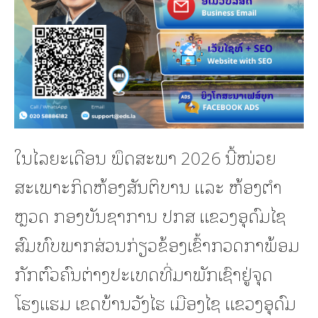
ໃນໄລຍະເດືອນ ພຶດສະພາ 2026 ນີ້ໜ່ວຍ
ສະເພາະກິດຫ້ອງສັນຕິບານ ແລະ ຫ້ອງຕໍາ
ຫຼວດ ກອງບັນຊາການ ປກສ ແຂວງອຸດົມໄຊ
ສົມທົບພາກສ່ວນກ່ຽວຂ້ອງເຂົ້າກວດກາພ້ອມ
ກັກຕົວຄົນຕ່າງປະເທດທີ່ມາພັກເຊົາຢູ່ຈຸດ
ໂຮງແຮມ ເຂດບ້ານວັງໄຮ ເມືອງໄຊ ແຂວງອຸດົມ