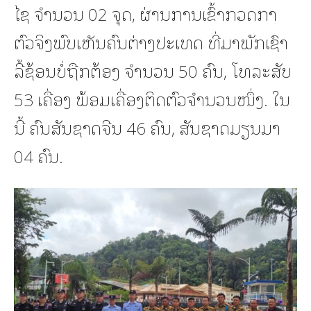
ໄຊ ຈຳນວນ 02 ຈຸດ, ຜ່ານການເຂົ້າກວດກາ
ຕົວຈິງພົບເຫັນຄົນຕ່າງປະເທດ ທີ່ມາພັກເຊົາ
ລີ້ຊ້ອນບໍ່ຖືກຕ້ອງ ຈໍານວນ 50 ຄົນ, ໂທລະສັບ
53 ເຄື່ອງ ພ້ອມເຄື່ອງຕິດຕົວຈຳນວນໜຶ່ງ. ໃນ
ນີ້ ຄົນສັນຊາດຈີນ 46 ຄົນ, ສັນຊາດມຽນມາ
04 ຄົນ.