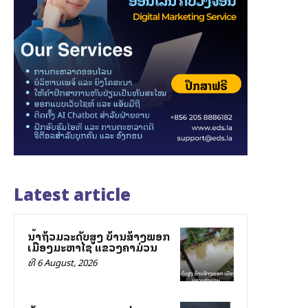
Latest article
ນ້ຳຖ້ວມລະດັບສູງ ບ້ານສ້າງພອກ
ເມືອງມະຫາໄຊ ແຂວງຄຳມ່ວນ
ທີ 6 August, 2026