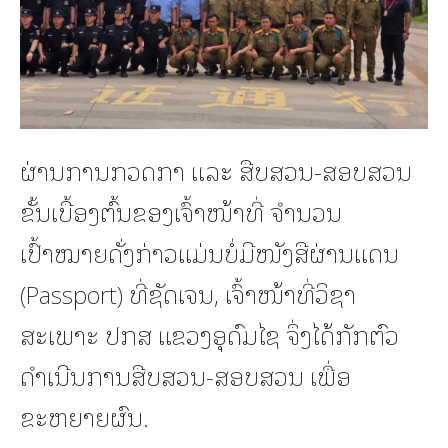
ຜ່ານການກວດກາ ແລະ ສືບສວນ-ສອບສວນ
ຂັ້ນເບື້ອງຕົ້ນຂອງເຈົ້າໜ້າທີ່ ຈໍານວນ
ເປົ້າໝາຍດັ່ງກ່າວແມ່ນບໍ່ມີໜັງສືຜ່ານແດນ
(Passport) ທີ່ຊັດເຈນ, ເຈົ້າໜ້າທີ່ວິຊາ
ສະເພາະ ປກສ ແຂວງອຸດົມໄຊ ຈຶ່ງໄດ້ກັກຕົວ
ດຳເນີນການສືບສວນ-ສອບສວນ ເພື່ອ
ຂະຫຍາຍຜົນ.