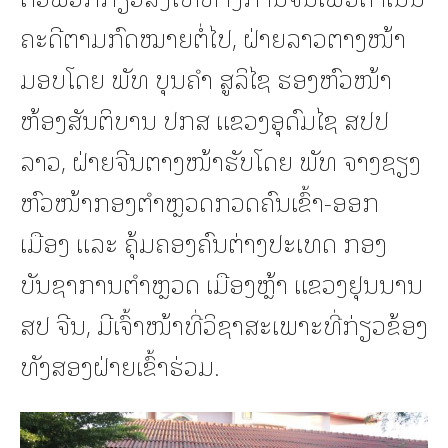
ຄະດີຕາມກົດໝາຍຕໍ່ໄປ, ຝ່າຍລາວຕາງໜ້າ
ມອບໂດຍ ພັທ ບຸນຄຳ ສູລິໄຊ ຮອງຫົວໜ້າ
ຫ້ອງສັນຕິບານ ປກສ ແຂວງອຸດົມໄຊ ສປປ
ລາວ, ຝ່າຍຈີນຕາງໜ້າຮັບໂດຍ ພັທ ຈາງຊຽງ
ຫົວໜ້າກອງຕຳຫຼວດກວດຄົນເຂົ້າ-ອອກ
ເມືອງ ແລະ ຄຸ້ມຄອງຄົນຕ່າງປະເທດ ກອງ
ບັນຊາການຕຳຫຼວດ ເມືອງຫຼ້າ ແຂວງຢຸນນານ
ສປ ຈີນ, ມີເຈົ້າໜ້າທີ່ວິຊາສະເພາະທີ່ກ່ຽວຂ້ອງ
ທັງສອງຝ່າຍເຂົ້າຮ່ວມ.