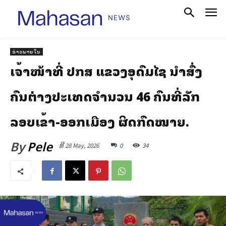
ຂ່າວພາຍໃນ
ເຈົ້າໜ້າທີ່ ປກສ ແຂວງອຸດົມໄຊ ນຳສົ່ງ
ຄົນຕ່າງປະເທດຈຳນວນ 46 ຄົນທີ່ລັກ
ລອບເຂົ້າ-ອອກເມືອງ ຜິດກົດໝາຍ.
By
Pele
ທີ 28 May, 2026
0
34