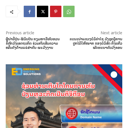
Previous article
Next article
ຜູ້ນຳຍີ່ປຸ່ນ-ຟີລິບປິນ ກຽມຫາລືທົບທວນ
ຄະນະນຳແຂວງບໍລິຄຳໄຊ ລົງຊຸກຍູ້ການ
ຂໍ້ຕົກລົງເສດຖະກິດ ຮ່ວມກັນເສີມຄວາມ
ປູກໄມ້ໃຫ້ໝາກ ຂອງບໍລິສັດ ກິ່ງແກ້ວ
ໝັ້ນຄົງດ້ານແຮ່ສຳຄັນ-ພະລັງງານ
ພັດທະນາຄົບວົງຈອນ