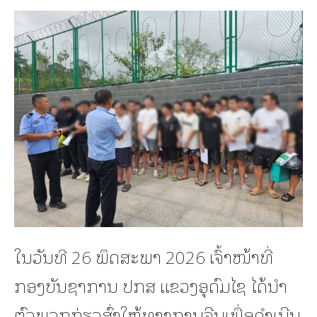
ໃນວັນທີ 26 ພຶດສະພາ 2026 ເຈົ້າໜ້າທີ່
ກອງບັນຊາການ ປກສ ແຂວງອຸດົມໄຊ ໄດ້ນຳ
ຕົວພວກກ່ຽວສົ່ງໃຫ້ທາງການຈີນເພື່ອດຳເນີນ