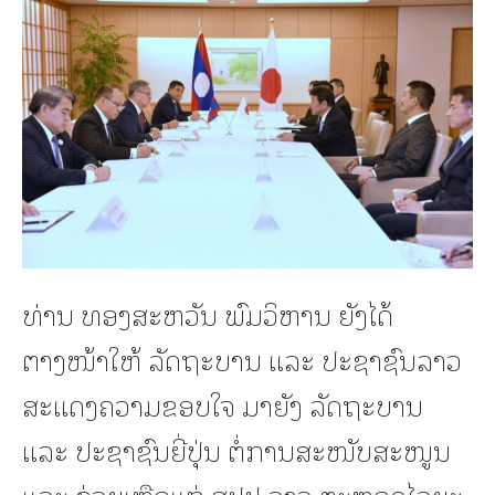
ທ່ານ ທອງສະຫວັນ ພົມວິຫານ ຍັງໄດ້
ຕາງໜ້າໃຫ້ ລັດຖະບານ ແລະ ປະຊາຊົນລາວ
ສະແດງຄວາມຂອບໃຈ ມາຍັງ ລັດຖະບານ
ແລະ ປະຊາຊົນຍີ່ປຸ່ນ ຕໍ່ການສະໜັບສະໜູນ