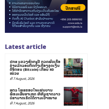
Latest article
ປກສ ແຂວງອັດຕະປື ກວດພົບເຄືອ
ຂ່າຍລັກລອບຕິດຕັ້ງເຄື່ອງຂຸດເງິນ
ດິຈິຕອນ (Bitcoin) ເກືອບ 40
ໝ່ວຍ
ທີ 7 August, 2026
ສຕລ ໂພສຂອບໃຈແຟນບານ
ພ້ອມເຜີຍສາເຫດ ທີ່ທີມຊາດລາວ
ບໍ່ສາມາດເຮັດໄດ້ຕາມເປົ້າໝາຍ
ທີ 7 August, 2026