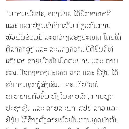
ໃນການພົບປະ, ສອງຝ່າຍ ໄດ້ປຶກສາຫາລື
ແລະ ແລກປ່ຽນຄໍາຄິດເຫັນ ກ່ຽວກັບການ
ພົວພັນຮ່ວມມື ລະຫວ່າງສອງປະເທດ ໂດຍໄດ້
ຕີລາຄາສູງ ແລະ ສະແດງຄວາມປິຕິຍິນດີທີ່
ເຫັນວ່າ ສາຍພົວພັນມິດຕະພາບ ແລະ ການ
ຮ່ວມມືຂອງສອງປະເທດ ລາວ ແລະ ຍີ່ປຸ່ນ ໄດ້
ຮັບການຊຸກຍູ້ສົ່ງເສີມ ແລະ ເຕີບໃຫຍ່
ຂະຫຍາຍຕົວຂຶ້ນ ທັງໃນສາຍລັດ, ການທູດ
ປະຊາຊົນ ແລະ ສາຍສະພາ. ສປປ ລາວ ແລະ
ຍີ່ປຸ່ນ ໄດ້ສ້າງຕັ້ງສາຍພົວພັນການທູດນໍາກັນ