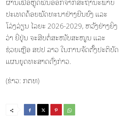
ຜ່ານເພື່ອຫຼຸດພົ້ນອອກຈາກສະຖານະພາບ
ປະເທດດ້ອຍພັດທະນາຢ່າງຍືນຍົງ ແລະ
ໂລ່ງລ່ຽນ ໄລຍະ 2026-2029, ຫວັງຢ່າງຍິ່ງ
ວ່າ ຍີ່ປຸ່ນ ຈະສືບຕໍ່ສະໜັບສະໜູນ ແລະ
ຊ່ວຍເຫຼືອ ສປປ ລາວ ໃນການຈັດຕັ້ງປະຕິບັດ
ແຜນຍຸດທະສາດດັ່ງກ່າວ.
(ຂ່າວ: ກຕທ)