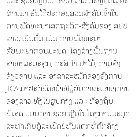
ແລະ ຊ່ວຍເຫຼືອແກ່ ສປປ ລາວ ຕະຫຼອດໄລຍະ
ຜ່ານມາ ອັນໄດ້ປະກອບສ່ວນສໍາຄັນເຂົ້າໃນ
ການພັດທະນາເສດຖະກິດ-ສັງຄົມຂອງ ສປປ
ລາວ, ເປັນຕົ້ນແມ່ນ ການພັດທະນາ
ຊັບພະຍາກອນມະນຸດ, ໂຄງລ່າງພື້ນຖານ,
ສາທາລະນະສຸກ, ກະສິກໍາ-ປ່າໄມ້, ການສົ່ງ
ຊ່ຽວຊານ ແລະ ອາສາສະໝັກຂອງອົງການ
JICA ມາປະຕິບັດໜ້າທີ່ຢູ່ບັນດາຂະແໜງການ
ຂອງລາວ ທັງໃນສູນກາງ ແລະ ທ້ອງຖິ່ນ.
ພິເສດ ແມ່ນການຊ່ວຍເຫຼືອໃນໂຄງການມະນຸດ
ສະທໍາເກັບກູ້ລະເບີດບໍ່ທັນແຕກທີ່ຕົກຄ້າງ