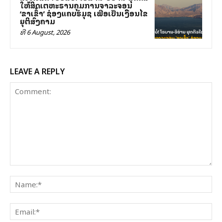
ໃຫ້ສິດເຕຫະຣານຄຸມການຈາລະຈອນ
‘ຂາເຂົ້າ’ ຊ່ອງແຄບຮໍມຸຊ ເພື່ອເປັນເງື່ອນໄຂ
ຍຸຕິສົງຄາມ
ທີ 6 August, 2026
LEAVE A REPLY
Comment:
Na
Ema