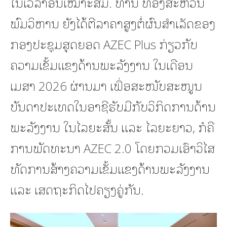
ໃນເວລາອັນເໝາະສົມ. ທ່ານ ທອງສະຫວັນ
ພົມວິຫານ ຍັງໄດ້ຕີລາຄາສູງຕໍ່ຜົນສໍາເລັດຂອງ
ກອງປະຊຸມສຸດຍອດ AZEC Plus ກ່ຽວກັບ
ຄວາມເຂັ້ມແຂງດ້ານພະລັງງານ ໃນເດືອນ
ເມສາ 2026 ຜ່ານມາ ເພື່ອສະໜັບສະໜູນ
ບັນດາປະເທດໃນອາຊີຮັບມືກັບວິກິດການດ້ານ
ພະລັງງານ ໃນໄລຍະສັ້ນ ແລະ ໄລຍະຍາວ, ກໍຄື
ການພັດທະນາ AZEC 2.0 ໂດຍກວມເອົາວິໄສ
ທັດການສ້າງຄວາມເຂັ້ມແຂງດ້ານພະລັງງານ
ແລະ ເສດຖະກິດໄປຄຽງຄູ່ກັນ.