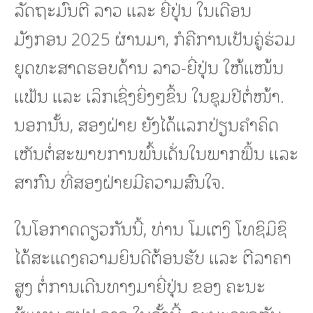
ລັດຖະມົນຕີ ລາວ ແລະ ຍີ່ປຸ່ນ ໃນເດືອນ
ມັງກອນ 2025 ຜ່ານມາ, ກໍຄືການເປັນຄູ່ຮ່ວມ
ຍຸດທະສາດຮອບດ້ານ ລາວ-ຍີ່ປຸ່ນ ໃຫ້ແໜ້ນ
ແຟ້ນ ແລະ ເລິກເຊິ່ງຍິ່ງໆຂຶ້ນ ໃນຊຸມປີຕໍ່ໜ້າ.
ນອກນັ້ນ, ສອງຝ່າຍ ຍັງໄດ້ແລກປ່ຽນຄໍາຄິດ
ເຫັນຕໍ່ສະພາບການພົ້ນເດັ່ນໃນພາກພື້ນ ແລະ
ສາກົນ ທີ່ສອງຝ່າຍມີຄວາມສົນໃຈ.
ໃນໂອກາດດຽວກັນນີ້, ທ່ານ ໂມເຕງິ ໂທຊິມິຊຶ
ໄດ້ສະແດງຄວາມຍິນດີຕ້ອນຮັບ ແລະ ຕີລາຄາ
ສູງ ຕໍ່ການເດີນທາງມາຍີ່ປຸ່ນ ຂອງ ຄະນະ