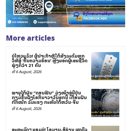
More articles
ບໍ່ໄຫວແລ້ວ! ຜູ້ນຳເກົາຫຼີໃຕ້ສັ່ງລະດົມທຸກ
ວິທີສູ້ ‘ຄື້ນຄວາມຮ້ອນ’ ຫຼັງຍອດຜູ້ເສຍຊີວິດ
ພຸ່ງກວ່າ 21 ຄົນ
ທີ 6 August, 2026
ພາຍຸໄຕ້ຝຸ່ນ “ດອນຟິນ” ມຸ່ງໜ້າສູ່ຍີ່ປຸ່ນ
ກຽມຂຶ້ນຝັ່ງໂອກິນາວາວັນສຸກນີ້ ເຕືອນຝົນ
ຕົກໜັກ ລົມແຮງ ກະທົບໄຕ້ຫວັນ-ຈີນ
ທີ 6 August, 2026
ສະຫະລັດฯ ຍອມບໍ່! ໂອມານ-ອິຮ່ານ ຜຸດດີລ