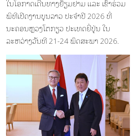
ໃນໂອກາດເດີນທາງຢ້ຽມຢາມ ແລະ ເຂົ້າຮ່ວມ
ພິທີເປີດງານບຸນລາວ ປະຈໍາປີ 2026 ທີ່
ນະຄອນຫຼວງໂຕກຽວ ປະເທດຍີ່ປຸ່ນ ໃນ
ລະຫວ່າງວັນທີ 21-24 ພຶດສະພາ 2026.