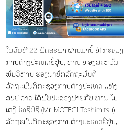
ໃນວັນທີ 22 ພຶດສະພາ ຜ່ານມານີ້ ທີ່ ກະຊວງ
ການຕ່າງປະເທດຍີ່ປຸ່ນ, ທ່ານ ທອງສະຫວັນ
ພົມວິຫານ ຮອງນາຍົກລັດຖະມົນຕີ
ລັດຖະມົນຕີກະຊວງການຕ່າງປະເທດ ແຫ່ງ
ສປປ ລາວ ໄດ້ພົບປະສອງຝ່າຍກັບ ທ່ານ ໂມ
ເຕງິ ໂທຊິມິຊຶ (Mr. MOTEGI Toshimitsu)
ລັດຖະມົນຕີກະຊວງການຕ່າງປະເທດຍີ່ປຸ່ນ,