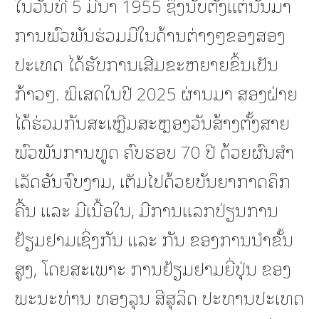
ໃນວັນທີ 5 ມີນາ 1955 ຊຶ່ງນັບຕັ້ງແຕ່ນັ້ນມາ
ການພົວພັນຮ່ວມມືໃນດ້ານຕ່າງໆຂອງສອງ
ປະເທດ ໄດ້ຮັບການເສີມຂະຫຍາຍຂຶ້ນເປັນ
ກ້າວໆ. ພິເສດໃນປີ 2025 ຜ່ານມາ ສອງຝ່າຍ
ໄດ້ຮ່ວມກັນສະເຫຼີມສະຫຼອງວັນສ້າງຕັ້ງສາຍ
ພົວພັນການທູດ ຄົບຮອບ 70 ປີ ດ້ວຍຜົນສໍາ
ເລັດອັນຈົບງາມ, ເຕັມໄປດ້ວຍບັນຍາກາດຄຶກ
ຄື້ນ ແລະ ມີເນື້ອໃນ, ມີການແລກປ່ຽນການ
ຢ້ຽມຢາມເຊິ່ງກັນ ແລະ ກັນ ຂອງການນໍາຂັ້ນ
ສູງ, ໂດຍສະເພາະ ການຢ້ຽມຢາມຍີ່ປຸ່ນ ຂອງ
ພະນະທ່ານ ທອງລຸນ ສີສຸລິດ ປະທານປະເທດ