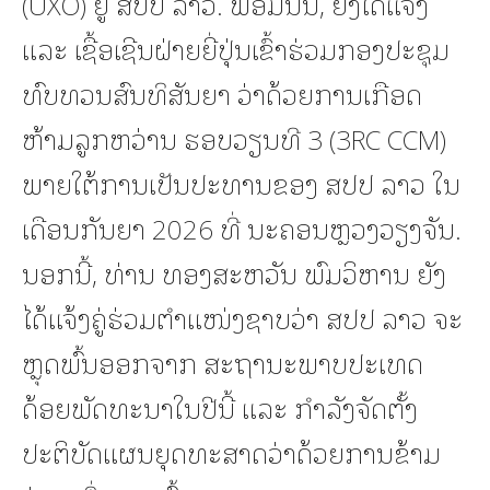
(UXO) ຢູ່ ສປປ ລາວ. ພ້ອມນັ້ນ, ຍັງໄດ້ແຈ້ງ
ແລະ ເຊື້ອເຊີນຝ່າຍຍີ່ປຸ່ນເຂົ້າຮ່ວມກອງປະຊຸມ
ທົບທວນສົນທິສັນຍາ ວ່າດ້ວຍການເກືອດ
ຫ້າມລູກຫວ່ານ ຮອບວຽນທີ 3 (3RC CCM)
ພາຍໃຕ້ການເປັນປະທານຂອງ ສປປ ລາວ ໃນ
ເດືອນກັນຍາ 2026 ທີ່ ນະຄອນຫຼວງວຽງຈັນ.
ນອກນີ້, ທ່ານ ທອງສະຫວັນ ພົມວິຫານ ຍັງ
ໄດ້ແຈ້ງຄູ່ຮ່ວມຕຳແໜ່ງຊາບວ່າ ສປປ ລາວ ຈະ
ຫຼຸດພົ້ນອອກຈາກ ສະຖານະພາບປະເທດ
ດ້ອຍພັດທະນາໃນປີນີ້ ແລະ ກຳລັງຈັດຕັ້ງ
ປະຕິບັດແຜນຍຸດທະສາດວ່າດ້ວຍການຂ້າມ