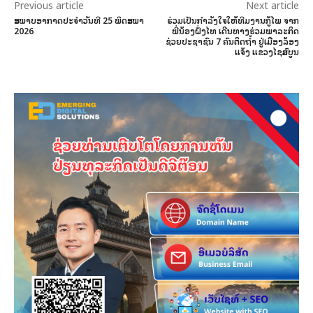
Previous article
Next article
ສະພາບອາກາດປະຈໍາວັນທີ 25 ພຶດສະພາ
ຮ່ວມເປັນກຳລັງໃຈໃຫ້ທີມງານກູ້ໄພ ຈາກ
2026
ພີ່ນ້ອງຝັ່ງໄທ ເດີນທາງຮ່ວມພາລະກິດ
ຊ່ວຍປະຊາຊົນ 7 ຄົນຕິດຖໍ້າ ຢູ່ເມືອງລ້ອງ
ແຈ້ງ ແຂວງໄຊສົມບູນ