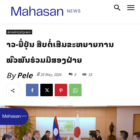
ຂ່າວຕ່າງປະເທດ
ລາວ-ຍີ່ປຸ່ນ ສືບຕໍ່ເສີມຂະຫຍາຍການ
ພົວພັນຮ່ວມມືສອງຝ່າຍ
By
Pele
ທີ 25 May, 2026
0
33