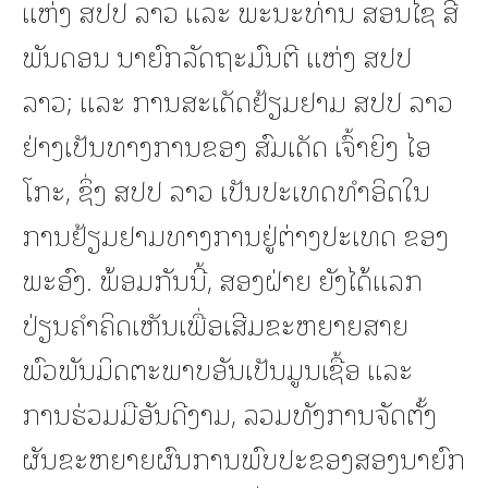
ແຫ່ງ ສປປ ລາວ ແລະ ພະນະທ່ານ ສອນໄຊ ສີ
ພັນດອນ ນາຍົກລັດຖະມົນຕີ ແຫ່ງ ສປປ
ລາວ; ແລະ ການສະເດັດຢ້ຽມຢາມ ສປປ ລາວ
ຢ່າງເປັນທາງການຂອງ ສົມເດັດ ເຈົ້າຍິງ ໄອ
ໂກະ, ຊຶ່ງ ສປປ ລາວ ເປັນປະເທດທໍາອິດໃນ
ການຢ້ຽມຢາມທາງການຢູ່ຕ່າງປະເທດ ຂອງ
ພະອົງ. ພ້ອມກັນນີ້, ສອງຝ່າຍ ຍັງໄດ້ແລກ
ປ່ຽນຄໍາຄິດເຫັນເພື່ອເສີມຂະຫຍາຍສາຍ
ພົວພັນມິດຕະພາບອັນເປັນມູນເຊື້ອ ແລະ
ການຮ່ວມມືອັນດີງາມ, ລວມທັງການຈັດຕັ້ງ
ຜັນຂະຫຍາຍຜົນການພົບປະຂອງສອງນາຍົກ