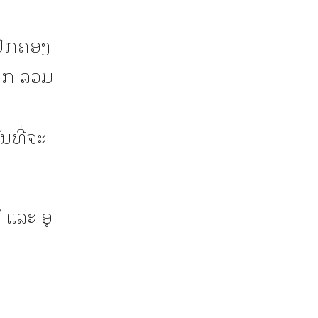
ນປົກຄອງ
ພາກ ລວມ
ນທີ່ຈະ
 ແລະ ອຸ