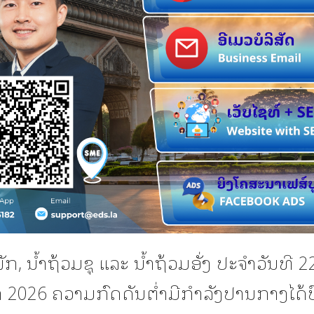
ກ, ນ້ຳຖ້ວມຊຸ ແລະ ນ້ຳຖ້ວມອັ່ງ ປະຈຳວັນທີ 2
 2026 ຄວາມກົດດັນຕ່ຳມີກຳລັງປານກາງໄດ້ປົ