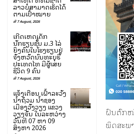
ລາວບໍ່ສາມາດເຮັດໄດ້
ຕາມເປົ້າໝາຍ
ທີ 7 August, 2026
ເກີດເຫດເດັກ
ນັກຮຽນຊັ້ນ ມ.3 ໄລ່
ຍິງຄົນໃນໂຮງຮຽນຢູ່
ຈັງຫວັດນົນທະບຸຣີ
ປະເທດໄທ ມີຜູ້ເສຍ
ຊີວິດ 9 ຄົນ
ທີ 7 August, 2026
ແຈ້ງເຕືອນ ເຝົ້າລະວັງ
ນ້ຳຖ້ວມ ນ້ຳຊອງ
ເມືອງວັງວຽງ ແຂວງ
ຝົນຕົກໜັ
ວຽງຈັນ ໃນລະຫວ່າງ
ວັນທີ 07 ຫາ 09
ພຶດສະພາ
ສິງຫາ 2026