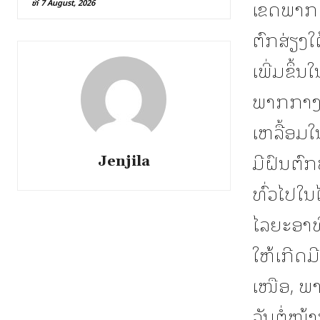
ເຂດພາກເ
ທີ 7 August, 2026
ຕົກສ່ຽງໃ
ເພີ່ມຂຶ
ພາກກາງ 
ເຫລື້ອມ
ມີຝົນຕົ
Jenjila
ທົ່ວໄປໃນ
ໄລຍະອາທິ
ໃຫ້ເກີດມ
ເໜືອ, ພ
ວັນຕໍ່ໜ້ານ