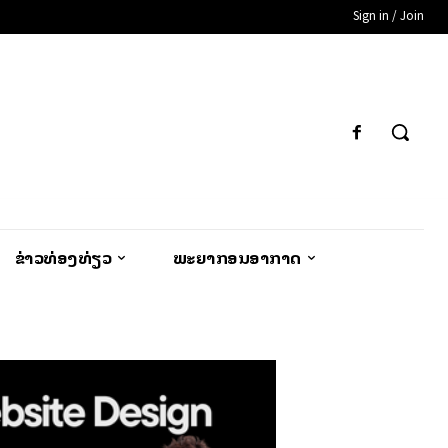
Sign in / Join
ຂ່າວທ່ອງທ່ຽວ
ພະຍາກອນອາກາດ