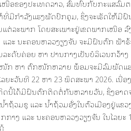
ໜືອຂອງປະເທດລາວ, ສົມທົບກັບກະແສລົມຕາ
ຕ້ທີ່ມີກຳລັງແຮງພັດປົກຄຸມ, ຊຶ່ງຈະເຮັດໃຫ້ມີຝ
້ນໃນແຕ່ລະພາກ ໂດຍສະເພາະຢູ່ເຂດພາກເໜືອ ລ
ແລະ ນະຄອນຫລວງຽງຈັນ ຈະມີຝົນຕົກ ຟ້າຮ້
ໃນລະດັບຄ່ອຍ ຫາ ປານກາງເປັນບໍລິເວນກວ້າງ
ກໜັກ ຫາ ຕົກໜັກຫລາຍ ພ້ອມຈະມີລົມພັດແຮງ
ໄລຍະວັນທີ 22 ຫາ 23 ພຶດສະພາ 2026. ເນື່
ດນີ້ໄດ້ມີຝົນຕົກຕິດຕໍ່ກັນຫລາຍວັນ, ຊຶ່ງອາດ
ີນ້ຳຖ້ວມຊຸ ແລະ ນ້ຳຖ້ວມອັ່ງໃນຕົວເມືອງຢູ່ແ
າກກາງ ແລະ ນະຄອນຫລວງວຽງຈັນ ໃນໄລຍະ 
ີ້.