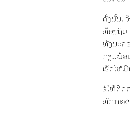
ດັ່ງນັ້ນ
ທ້ອງຖິ່
ທັງນະຄອ
ກຽມພ້ອມ
ເຮັດໃຫ້ມີ
ຂໍໃຫ້ຕິ
ທົກກະສາດ