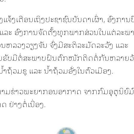
, ຈຶ່ງແຈ້ງເຕືອນເຖິງປະຊາຊົນບັນດາເຜົ່າ, ອົງກາ
ນ ແລະ ອົງການຈັດຕັ້ງທຸກພາກສ່ວນໃນແຕ່ລະ
ນຫລວງວຽງຈັນ ຈົ່ງມີສະຕິລະມັດລະວັງ ແລະ
ຮັບມືຕໍ່ສະພາບຝົນຕົກໜັກຕິດຕໍ່ກັນຫລາຍວັ
ນ້ຳຖ້ວມຊຸ ແລະ ນ້ຳຖ້ວມອັ່ງໃນຕົວເມືອງ.
ດຕາມຂ່າວພະຍາກອນອາກາດ ຈາກກົມອຸຕຸນິຍົມົ
 ຢ່າງຕໍ່ເນື່ອງ.