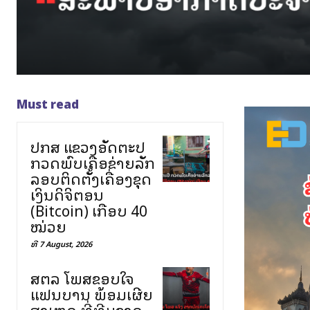
Must read
ປກສ ແຂວງອັດຕະປື
ກວດພົບເຄືອຂ່າຍລັກ
ລອບຕິດຕັ້ງເຄື່ອງຂຸດ
ເງິນດິຈິຕອນ
(Bitcoin) ເກືອບ 40
ໝ່ວຍ
ທີ 7 August, 2026
ສຕລ ໂພສຂອບໃຈ
ແຟນບານ ພ້ອມເຜີຍ
ສາເຫດ ທີ່ທີມຊາດ