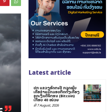
Latest article
ປກສ ແຂວງອັດຕະປື ກວດພົບ
ເຄືອຂ່າຍລັກລອບຕິດຕັ້ງເຄື່ອງ
ຂຸດເງິນດິຈິຕອນ (Bitcoin)
ເກືອບ 40 ໝ່ວຍ
ທີ 7 August, 2026