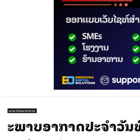
ພາຍາກອນອາກາດ
ສະພາບອາກາດປະຈໍາວັນທ