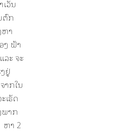
ເວັນ
ົນຕົກ
ົງຫາ
ອງ ຟ້າ
 ແລະ ຈະ
ຢູ່
ອງຈາກໃນ
ຈະເຮັດ
ຂວງພາກ
1 ຫາ 2