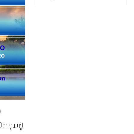
2
ກຄຸມຢູ່