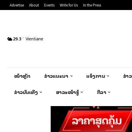
Advertise
About
Events
Write for Us
In the Press
29.3
Vientiane
C
ໜ້າຫຼັກ
ຂ່າວແນະນຳ
ແຈ້ງການ
ຂ່າ
ຂ່າວບັນເທີງ
ສາລະໜ້າຮູ້
ກິລາ