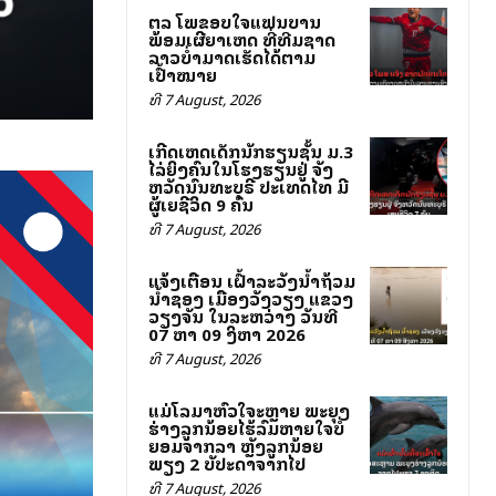
ສຕລ ໂພສຂອບໃຈແຟນບານ
ພ້ອມເຜີຍສາເຫດ ທີ່ທີມຊາດ
ລາວບໍ່ສາມາດເຮັດໄດ້ຕາມ
ເປົ້າໝາຍ
ທີ 7 August, 2026
ເກີດເຫດເດັກນັກຮຽນຊັ້ນ ມ.3
ໄລ່ຍິງຄົນໃນໂຮງຮຽນຢູ່ ຈັງ
ຫວັດນົນທະບຸຣີ ປະເທດໄທ ມີ
ຜູ້ເສຍຊີວິດ 9 ຄົນ
ທີ 7 August, 2026
ແຈ້ງເຕືອນ ເຝົ້າລະວັງນ້ຳຖ້ວມ
ນ້ຳຊອງ ເມືອງວັງວຽງ ແຂວງ
ວຽງຈັນ ໃນລະຫວ່າງ ວັນທີ
07 ຫາ 09 ສິງຫາ 2026
ທີ 7 August, 2026
ແມ່ໂລມາຫົວໃຈສະຫຼາຍ ພະຍຸງ
ຮ່າງລູກນ້ອຍໄຮ້ລົມຫາຍໃຈບໍ່
ຍອມຈາກລາ ຫຼັງລູກນ້ອຍ
ພຽງ 2 ສັບປະດາຈາກໄປ
ທີ 7 August, 2026