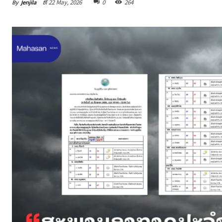
By
Jenjila
ທີ 22 May, 2026
0
264