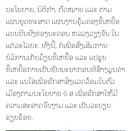
ນະໂຍບາຍ, ນິຕິກໍາ, ກົດໝາຍ ແລະ ຕາມ
ແຜນຍຸດທະສາດ ແຜນງານຄຸ້ມຄອງຂີ້ເຫຍື້ອ
ແບບຍືນຍົງຂອງນະຄອນ ຫລວງວຽງຈັນ ໃນ
ແຕ່ລະໄລຍະ. ທັງນີ້, ກໍເພື່ອສົ່ງເສີມການ
ບໍລິການເກັບມ້ຽນຂີ້ເຫຍື້ອ ແລະ ແປຮູບ
ຂີ້ເຫຍື້ອກາຍເປັນຊັບພະຍາກອນທີ່ສ້າງມູນຄ່າ
ແລະ ແນໃສ່ເພື່ອຮັກສາສິ່ງແວດລ້ອມໃນຕົວ
ເມືອງຕາມນະໂຍບາຍ 6 ສ ເພື່ອຮັກສາໃຫ້ມີ
ຄວາມສະອາດຈົບງາມ ແລະ ເປັນລະບຽບ
ຮຽບຮ້ອຍ.