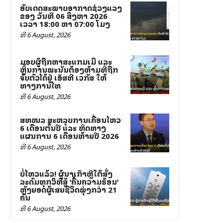
ອັບເດດສະພາບອາກາດຊ່ວງແລງ
ຂອງ ວັນທີ 06 ສິງຫາ 2026
ເວລາ 18:00 ຫາ 07:00 ໂມງ
ທີ 6 August, 2026
ມອບຜູ້ຖືກຫາສະແກມເມີ ແລະ
ຫຼິ້ນການພະນັນຕ້ອງຫ້າມທີ່ຖືກ
ຈັບຕົວໄດ້ຢູ່ ເອັສທີ ເວກັສ ໃຫ້
ທາງການໄທ
ທີ 6 August, 2026
ສທໜລ ສະຫລຸບການເຄື່ອນໄຫວ
6 ເດືອນຕົ້ນປີ ແລະ ທິດທາງ
ແຜນການ 6 ເດືອນທ້າຍປີ 2026
ທີ 6 August, 2026
ບໍ່ໄຫວແລ້ວ! ຜູ້ນຳເກົາຫຼີໃຕ້ສັ່ງ
ລະດົມທຸກວິທີສູ້ ‘ຄື້ນຄວາມຮ້ອນ’
ຫຼັງຍອດຜູ້ເສຍຊີວິດພຸ່ງກວ່າ 21
ຄົນ
ທີ 6 August, 2026