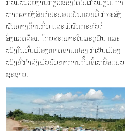
ກໍບໍ່ມີໜ່ວຍງານກ່ຽວຂ້ອງໃດໄປເກັບມ້ຽນ, ຖ້າ
ຫາກວ່າຍັງສືບຕໍ່ປະປ່ອຍເປັນແບບນີ້ ກໍຈະສົ່ງ
ຜົນທາງດ້ານກິ່ນ ແລະ ມີຜົນກະທົບຕໍ່
ສິ່ງແວດລ້ອມ ໂດຍສະເພາະໃນລະດູຝົນ ແລະ
ໜຶ່ງໃນນັ້ນເມືອງຫາດຊາຍຟອງ ກໍເປັນເມືອງ
ໜຶ່ງທີ່ກໍາລັງພົບບັນຫາການຖິ້້ມຂິ້ເຫຍື້ອແບບ
ຊະຊາຍ.