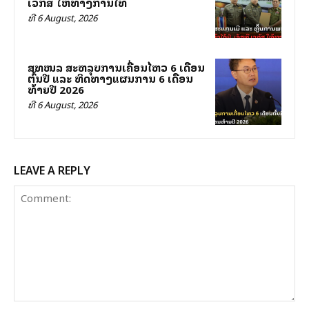
ເວກັສ ໃຫ້ທາງການໄທ
ທີ 6 August, 2026
ສທໜລ ສະຫລຸບການເຄື່ອນໄຫວ 6 ເດືອນ
ຕົ້ນປີ ແລະ ທິດທາງແຜນການ 6 ເດືອນ
ທ້າຍປີ 2026
ທີ 6 August, 2026
LEAVE A REPLY
Comment: