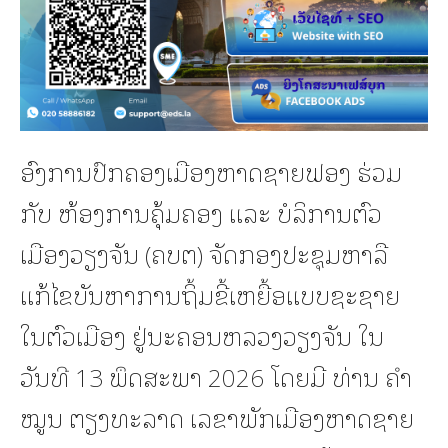
ອົງການປົກຄອງເມືອງຫາດຊາຍຟອງ ຮ່ວມ
ກັບ ຫ້ອງການຄຸ້ມຄອງ ແລະ ບໍລິການຕົວ
ເມືອງວຽງຈັນ (ຄບຕ) ຈັດກອງປະຊຸມຫາລື
ແກ້ໄຂບັນຫາການຖິ້ມຂີ້ເຫຍື້ອແບບຊະຊາຍ
ໃນຕົວເມືອງ ຢູ່ນະຄອນຫລວງວຽງຈັນ ໃນ
ວັນທີ 13 ພຶດສະພາ 2026 ໂດຍມີ ທ່ານ ຄໍາ
ໝູນ ຕຽງທະລາດ ເລຂາພັກເມືອງຫາດຊາຍ