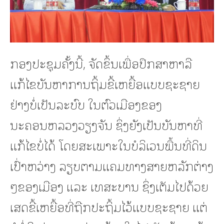
ກອງປະຊຸມຄັ້ງນີ້, ຈັດຂຶ້ນເພື່ອປຶກສາຫາລື
ແກ້ໄຂບັນຫາການຖິ້ມຂີ້ເຫຍື້ອແບບຊະຊາຍ
ຢ່າງບໍ່ເປັນລະບົບ ໃນຕົວເມືອງຂອງ
ນະຄອນຫລວງວຽງຈັນ ຊຶ່ງຍັງເປັນບັນຫາທີ່
ແກ້ໄຂບໍ່ໄດ້ ໂດຍສະເພາະໃນບໍລິເວນພື້ນທີ່ດິນ
ເປົ່າຫວ່າງ ລຽບຕາມແຄມທາງສາຍຫລັກຕ່າງ
ໆຂອງເມືອງ ແລະ ເທສະບານ ຊຶ່ງເຕັມໄປດ້ວຍ
ເສດຂີ້ເຫຍື້ອທີ່ຖືກປະຖິ້ມໄວ້ແບບຊະຊາຍ ແຕ່