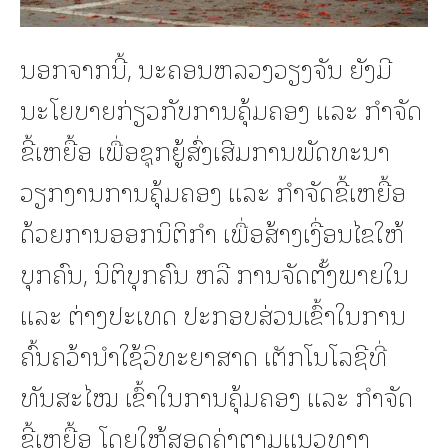
ນອກຈາກນີ້, ນະຄອນຫລວງວຽງຈັນ ຍັງມີ
ນະໂຍບາຍກ່ຽວກັບການຄຸ້ມຄອງ ແລະ ກໍາຈັດ
ຂີ້ເຫຍື້ອ ເພື່ອຊຸກຍູ້ສົ່ງເສີມການພັດທະນາ
ວຽກງານການຄຸ້ມຄອງ ແລະ ກໍາຈັດຂີ້ເຫຍື້ອ
ດ້ວຍການອອກນິຕິກໍາ ເພື່ອສ້າງເງື່ອນໄຂໃຫ້
ບຸກຄົນ, ນິຕິບຸກຄົນ ຫລື ການຈັດຕັ້ງພາຍໃນ
ແລະ ຕ່າງປະເທດ ປະກອບສ່ວນເຂົ້າໃນການ
ຄົ້ນຄວ້ານໍາໃຊ້ວິທະຍາສາດ ເຕັກໂນໂລຊີທີ່
ທັນສະໄໝ ເຂົ້າໃນການຄຸ້ມຄອງ ແລະ ກໍາຈັດ
ຂີ້ເຫຍື້ອ ໂດຍໃຫ້ສອດຄ່ງຕາມແນວທາງ