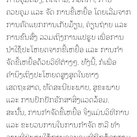
ຄວບຄຸມ ແລະ ຈັດ ການຂີ້ເຫຍື້ອ ໂດຍເລີ່ມຈາກ
ການຄັດແຍກການເກັບມ້ຽນ, ຄ່ຽນຖ່າຍ ແລະ
ການຂົນສົ່ງ ລວມເຖິງການແປຮູບ ເພື່ອການ
ນໍາໃຊ້ປະໂຫຍດຈາກຂີ້ເຫຍື້ອ ແລະ ການກໍາ
ຈັດຂີ້ເຫຍື້ອດ້ວຍວິທີຕ່າງໆ. ທັງນີ້, ກໍເພື່ອ
ຄໍານຶງເຖິງປະໂຫຍດສູງສຸດໃນທາງ
ເສດຖະສາດ, ທັດສະນີຍະພາບ, ສຸຂະພາບ
ແລະ ການປົກປັກຮັກສາສິ່ງແວດລ້ອມ.
ສະນັ້ນ, ການກໍາຈັດຂີ້ເຫຍື້ອ ຈຶ່ງແມ່ນວິທີການ
ແລະ ຂະບວນການໃນການກໍາຈັດ ຫລື ທໍາ
ລາຍທີ່ຢູ່ພາຍໃຕ້ການຄວບຄຸມທີ່ຖືກຕ້ອງຕາມ