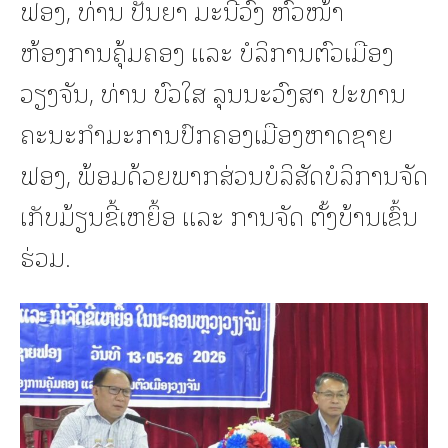
ຟອງ, ທ່ານ ປັນຍາ ມະນີວົງ ຫົວໜ້າ
ຫ້ອງການຄຸ້ມຄອງ ແລະ ບໍລິການຕົວເມືອງ
ວຽງຈັນ, ທ່ານ ບົວໃສ ລຸນນະວົງສາ ປະທານ
ຄະນະກໍາມະການປົກຄອງເມືອງຫາດຊາຍ
ຟອງ, ພ້ອມດ້ວຍພາກສ່ວນບໍລິສັດບໍລິການຈັດ
ເກັບມ້ຽນຂີ້ເຫຍຶ້ອ ແລະ ການຈັດ ຕັ້ງບ້ານເຂົ້ນ
ຮ່ວມ.