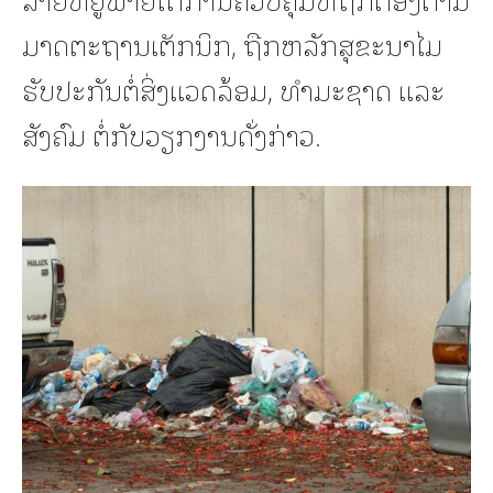
ມາດຕະຖານເຕັກນິກ, ຖືກຫລັກສຸຂະນາໄມ
ຮັບປະກັນຕໍ່ສິ່ງແວດລ້ອມ, ທໍາມະຊາດ ແລະ
ສັງຄົມ ຕໍ່ກັບວຽກງານດັ່ງກ່າວ.