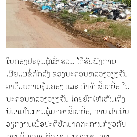
ໃນກອງປະຊຸມຜູ້ເຂົ້າຮ່ວມ ໄດ້ຮັບຟັງການ
ເຜີຍແຜ່ຂໍ້ຕົກລົງ ຂອງນະຄອນຫລວງວຽງຈັນ
ວ່າດ້ວຍການຄຸ້ມຄອງ ແລະ ກໍາຈັດຂີ້ເຫຍື້ອ ໃນ
ນະຄອນຫລວງວຽງຈັນ ໂດຍຍົກໃຫ້ເຫັນເຖິງ
ນິຍາມໃນການຄຸ້ມຄອງຂີ້ເຫຍື້ອ, ການ ດໍາເນີນ
ວຽກງານເພື່ອປະຕິບັດມາດຕະການກ່ຽວກັບ
ການຄຸ້ມຄອງ, ຕິດຕາມ, ກວດກາ, ການ