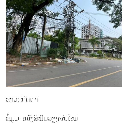
ຂ່າວ: ກິດຕາ
ຂໍ້ມູນ: ໜັງສືພິມວຽງຈັນໃໝ່