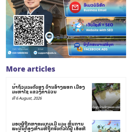
More articles
ນ້ຳຖ້ວມລະດັບສູງ ບ້ານສ້າງພອກ ເມືອງ
ມະຫາໄຊ ແຂວງຄຳມ່ວນ
ທີ 6 August, 2026
ມອບຜູ້ຖືກຫາສະແກມເມີ ແລະ ຫຼິ້ນການ
ພະນັນຕ້ອງຫ້າມທີ່ຖືກຈັບຕົວໄດ້ຢູ່ ເອັສທີ