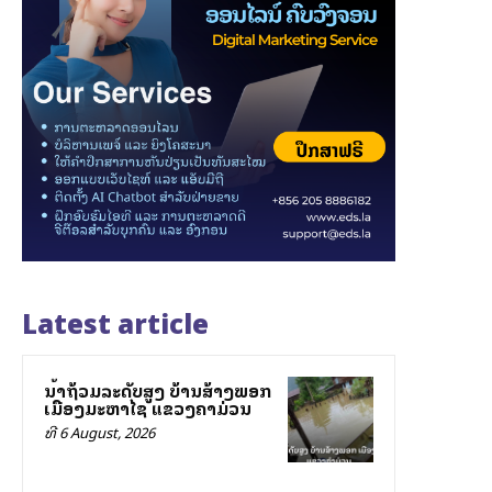
Latest article
ນ້ຳຖ້ວມລະດັບສູງ ບ້ານສ້າງພອກ
ເມືອງມະຫາໄຊ ແຂວງຄຳມ່ວນ
ທີ 6 August, 2026