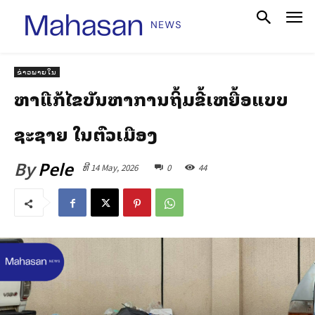
ຂ່າວພາຍໃນ
ຫາລືແກ້ໄຂບັນຫາການຖິ້ມຂີ້ເຫຍື້ອແບບ
ຊະຊາຍ ໃນຕົວເມືອງ
By
Pele
ທີ 14 May, 2026
0
44