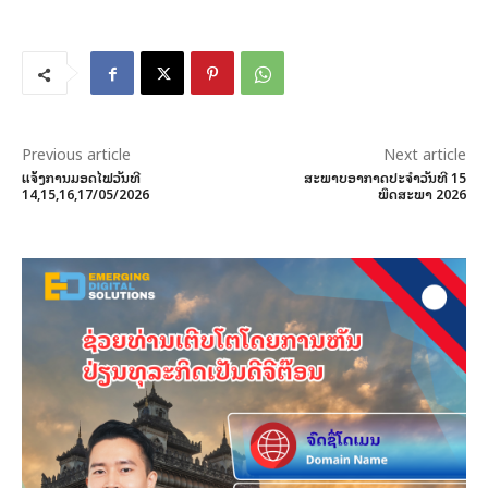
Previous article
Next article
ແຈ້ງການມອດໄຟວັນທີ
ສະພາບອາກາດປະຈໍາວັນທີ 15
14,15,16,17/05/2026
ພຶດສະພາ 2026