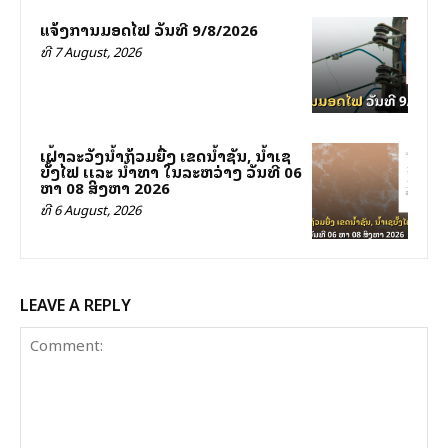
ແຈ້ງການມອດໄຟ ວັນທີ 9/8/2026
ທີ 7 August, 2026
ເຝົ້າລະວັງນໍ້າຖ້ວມຍື່ງ ເຂດນໍ້າຊັນ, ນໍ້າເຊ
ບັັ້ງໄຟ ເເລະ ນໍ້າທາ ໃນລະຫວ່າງ ວັນທີ 06
ຫາ 08 ສິງຫາ 2026
ທີ 6 August, 2026
LEAVE A REPLY