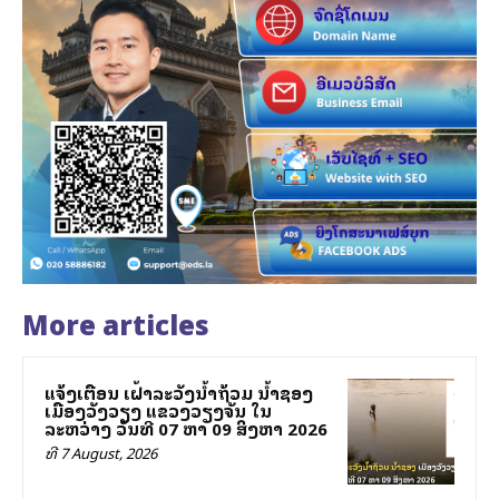
More articles
ແຈ້ງເຕືອນ ເຝົ້າລະວັງນ້ຳຖ້ວມ ນ້ຳຊອງ
ເມືອງວັງວຽງ ແຂວງວຽງຈັນ ໃນ
ລະຫວ່າງ ວັນທີ 07 ຫາ 09 ສິງຫາ 2026
ທີ 7 August, 2026