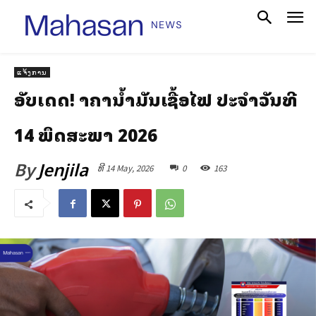
ແຈ້ງການ
ອັບເດດ! ລາຄານໍ້າມັນເຊື້ອໄຟ ປະຈໍາວັນທີ
14 ພຶດສະພາ 2026
By
Jenjila
ທີ 14 May, 2026
0
163