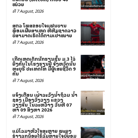
ໝ່ວຍ
ທີ 7 August, 2026
ສຕລ ໂພສຂອບໃຈແຟນບານ
ພ້ອມເຜີຍສາເຫດ ທີ່ທີມຊາດລາວ
ບໍ່ສາມາດເຮັດໄດ້ຕາມເປົ້າໝາຍ
ທີ 7 August, 2026
ເກີດເຫດເດັກນັກຮຽນຊັ້ນ ມ.3 ໄລ່
ຍິງຄົນໃນໂຮງຮຽນຢູ່ ຈັງຫວັດນົນ
ທະບຸຣີ ປະເທດໄທ ມີຜູ້ເສຍຊີວິດ 9
ຄົນ
ທີ 7 August, 2026
ແຈ້ງເຕືອນ ເຝົ້າລະວັງນ້ຳຖ້ວມ ນ້ຳ
ຊອງ ເມືອງວັງວຽງ ແຂວງ
ວຽງຈັນ ໃນລະຫວ່າງ ວັນທີ 07
ຫາ 09 ສິງຫາ 2026
ທີ 7 August, 2026
ແມ່ໂລມາຫົວໃຈສະຫຼາຍ ພະຍຸງ
ຮ່າງລູກນ້ອຍໄຮ້ລົມຫາຍໃຈບໍ່ຍອມ