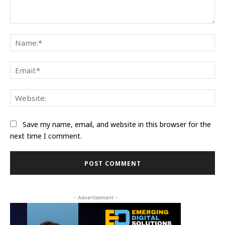
Comment:
Na
Ema
Web
Save my name, email, and website in this browser for the
next time I comment.
- Advertisement -