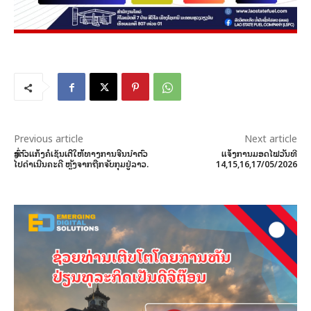
Previous article
Next article
ສົ່ງຕົວແກ້ງຄໍເຊັນເຕີໃຫ້ທາງການຈີນນຳຕົວ
ແຈ້ງການມອດໄຟວັນທີ
ໄປດຳເນີນຄະດີ ຫຼັງຈາກຖືກຈັບກຸມຢູ່ລາວ.
14,15,16,17/05/2026