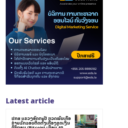
Latest article
ປກສ ແຂວງອັດຕະປື ກວດພົບເຄືອ
ຂ່າຍລັກລອບຕິດຕັ້ງເຄື່ອງຂຸດເງິນ
ດິຈິຕອນ (Bitcoin) ເກືອບ 40