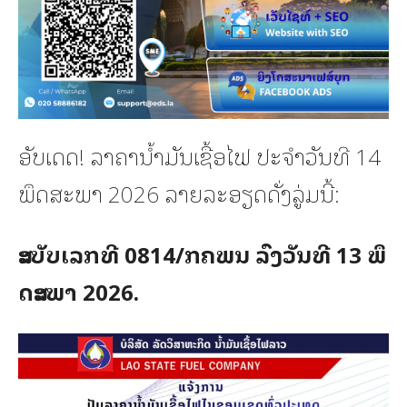
ອັບເດດ! ລາຄານໍ້າມັນເຊື້ອໄຟ ປະຈໍາວັນທີ 14
ພຶດສະພາ 2026 ລາຍລະອຽດດັ່ງລູ່ມນີ້:
ສະ​ບັບ​ເລກ​ທີ 0814/ກ​ຄ​ພນ ລົງ​ວັນ​ທີ 13 ພຶ​
ດ​ສະ​ພາ 2026.