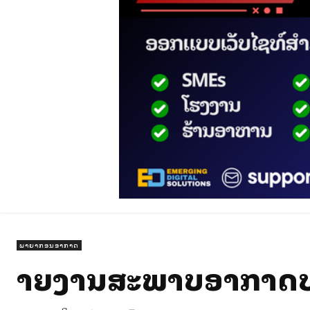
ພາຍາກອນອາກາດ
ລາຍງານສະພາບອາກາດປະ