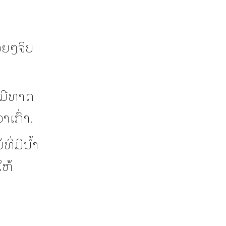
່ອຍໆຈິບ
ີ່ມີທາດ
າເກົ່າ.
ີ່ມີນ້ຳ
ໃຫ້