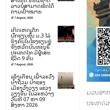
ລາວບໍ່ສາມາດເຮັດໄດ້
ຕາມເປົ້າໝາຍ
ທີ 7 August, 2026
ເກີດເຫດເດັກ
ນັກຮຽນຊັ້ນ ມ.3 ໄລ່
ຍິງຄົນໃນໂຮງຮຽນຢູ່
ຈັງຫວັດນົນທະບຸຣີ
ປະເທດໄທ ມີຜູ້ເສຍ
ຊີວິດ 9 ຄົນ
ທີ 7 August, 2026
ແຈ້ງເຕືອນ ເຝົ້າລະວັງ
ນ້ຳຖ້ວມ ນ້ຳຊອງ
ເມືອງວັງວຽງ ແຂວງ
ມວນອາກາດ
ວຽງຈັນ ໃນລະຫວ່າງ
ວັນທີ 07 ຫາ 09
ປະເທດລາ
ສິງຫາ 2026