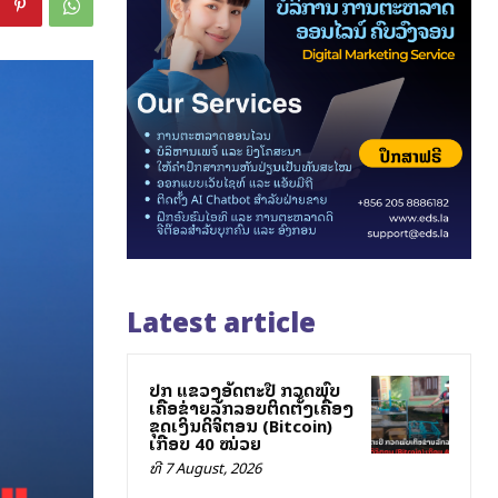
Latest article
ປກສ ແຂວງອັດຕະປື ກວດພົບ
ເຄືອຂ່າຍລັກລອບຕິດຕັ້ງເຄື່ອງ
ຂຸດເງິນດິຈິຕອນ (Bitcoin)
ເກືອບ 40 ໝ່ວຍ
ທີ 7 August, 2026