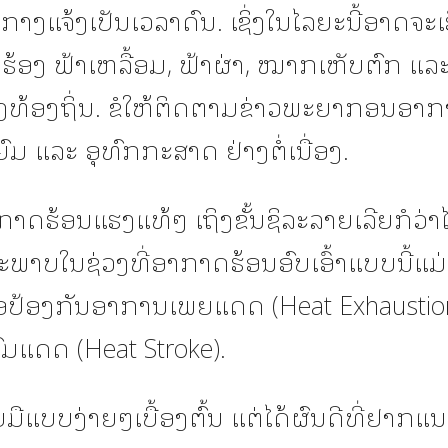
ກາງແຈ້ງເປັນເວລາດົນ. ເຊິ່ງໃນໄລຍະນີ້ອາດຈະເ
າຮ້ອງ ຟ້າເຫລື້ອມ, ຟ້າຜ່າ, ໝາກເຫັບຕົກ ແລ
າງທ້ອງຖິ່ນ. ຂໍໃຫ້ຕິດຕາມຂ່າວພະຍາກອນອາ
ຍົມ ແລະ ອຸທົກກະສາດ ຢ່າງຕໍ່ເນື່ອງ.
າກາດຮ້ອນແຮງແທ້ໆ ເຖິງຂັ້ນຊິລະລາຍເລີຍກໍວ່າ
ະພາບໃນຊ່ວງທີ່ອາກາດຮ້ອນອົບເອົ້າແບບນີ້ແມ
່ອປ້ອງກັນອາການເພຍແດດ (Heat Exhaustion)
ມແດດ (Heat Stroke).
ຮັບມືແບບງ່າຍໆເບື້ອງຕົ້ນ ແຕ່ໄດ້ຜົນດີທີ່ຢາກແ