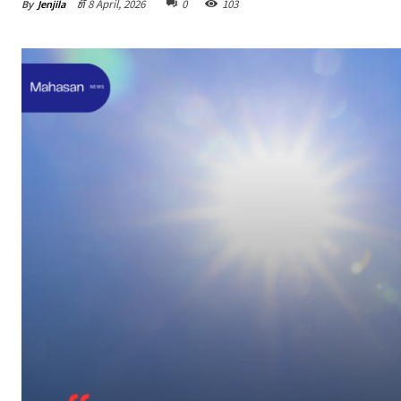
By
Jenjila
ທີ 8 April, 2026
0
103