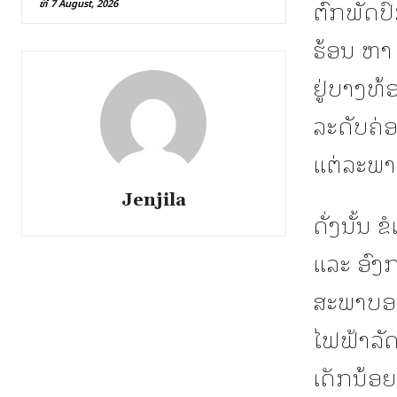
ຕົກພັດປົ
ທີ 7 August, 2026
ຮ້ອນ ຫາ 
ຢູ່ບາງທ້
ລະດັບຄ່
ແຕ່ລະພາ
Jenjila
ດັ່ງນັ້ນ
ແລະ ອົງກ
ສະພາບອາກ
ໄຟຟ້າລັດ
ເດັກນ້ອຍ