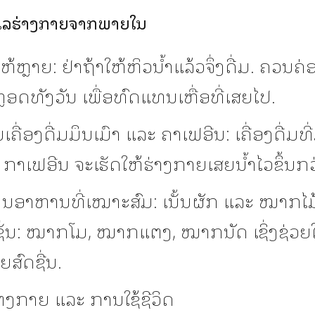
ູແລຮ່າງກາຍຈາກພາຍໃນ
ໃຫ້ຫຼາຍ: ຢ່າຖ້າໃຫ້ຫິວນ້ຳແລ້ວຈຶ່ງດື່ມ. ຄວນຄ
ຼອດທັງວັນ ເພື່ອທົດແທນເຫື່ອທີ່ເສຍໄປ.
້ນເຄື່ອງດື່ມມຶນເມົາ ແລະ ຄາເຟອີນ: ເຄື່ອງດື່ມທ
ຫຼື ກາເຟອີນ ຈະເຮັດໃຫ້ຮ່າງກາຍເສຍນ້ຳໄວຂຶ້ນກວ່
ິນອາຫານທີ່ເໝາະສົມ: ເນັ້ນຜັກ ແລະ ໝາກໄມ້ທ
ຊັ່ນ: ໝາກໂມ, ໝາກແຕງ, ໝາກນັດ ເຊິ່ງຊ່ວຍ
ຍສົດຊື່ນ.
ງກາຍ ແລະ ການໃຊ້ຊີວິດ