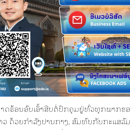
ຮ້ອນອົບເອົ້າສືບຕໍ່ປົກຄຸມຢູ່ທົ່ວທຸກພາກຂ
ວ ດ້ວຍກໍາລັງປານກາງ, ສົມທົບກັບກະແສລົມ