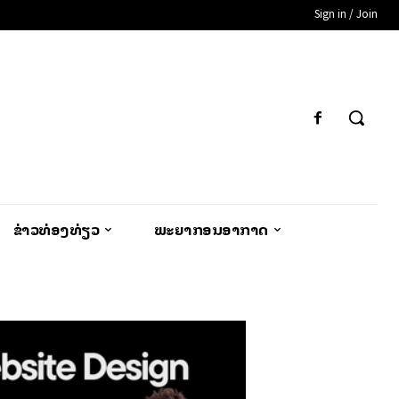
Sign in / Join
ຂ່າວທ່ອງທ່ຽວ
ພະຍາກອນອາກາດ