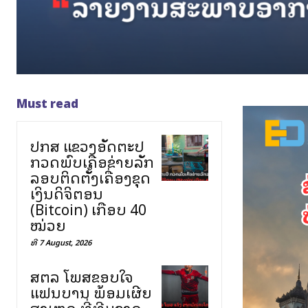
Must read
ປກສ ແຂວງອັດຕະປື
ກວດພົບເຄືອຂ່າຍລັກ
ລອບຕິດຕັ້ງເຄື່ອງຂຸດ
ເງິນດິຈິຕອນ
(Bitcoin) ເກືອບ 40
ໝ່ວຍ
ທີ 7 August, 2026
ສຕລ ໂພສຂອບໃຈ
ແຟນບານ ພ້ອມເຜີຍ
ສາເຫດ ທີ່ທີມຊາດ