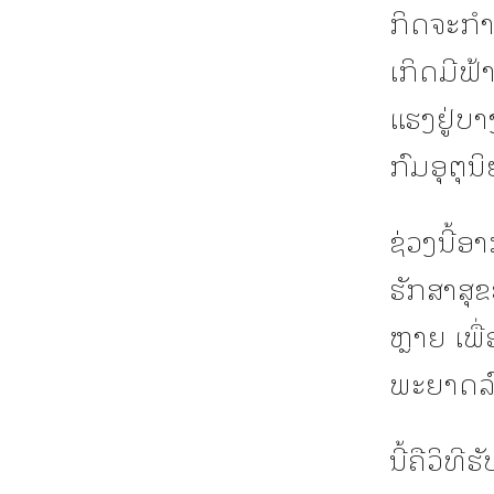
ກິດຈະກໍາ
ເກິດມີຟ້
ແຮງຢູ່ບ
ກົມອຸຕຸນິ
ຊ່ວງນີ້ອ
ຮັກສາສຸຂ
ຫຼາຍ ເພື
ພະຍາດລົ
ນີ້ຄືວິທີ