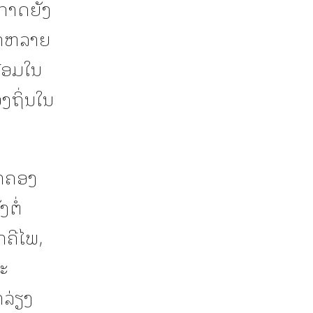
າກາດຍັງ
ົ້າຫລາຍ
ື້ອມໃນ
ງຖິ່ນໃນ
ົກຄອງ
ຕໍ່
ກຄີໄພ,
ລະ
ກລ່ຽງ