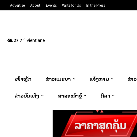
Advertise
About
Events
Write for Us
In the Press
27.7
Vientiane
C
ໜ້າຫຼັກ
ຂ່າວແນະນຳ
ແຈ້ງການ
ຂ່າ
ຂ່າວບັນເທີງ
ສາລະໜ້າຮູ້
ກິລາ