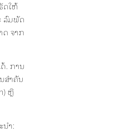
ຮັດໃຫ້
ະ ລົມພັດ
ກາດ ຈາກ
ໄດ້. ການ
່ນສຳຄັນ
 ຫຼື
ນະນຳ: