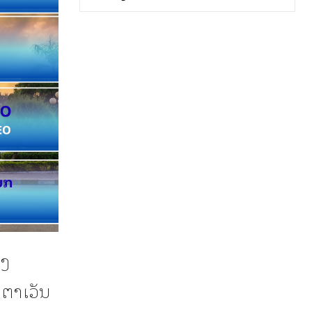
ອງ
ຕາເວັນ