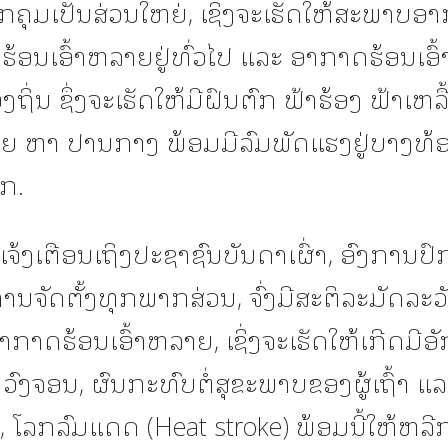
ກຄຸມເປັນສ່ວນໃຫຍ່, ເຊິ່ງຈະເຮັດໃຫ້ສະພາບອ
ຮ້ອນເອົ້າຫລາຍຢູ່ທົ່ວໄປ ແລະ ອາກາດຮ້ອນເອ
ອງຖິ່ນ ຊຶ່ງຈະເຮັດໃຫ້ມີຝົນຕົກ ຟ້າຮ້ອງ ຟ້າເຫລ
ອຍ ຫາ ປານກາງ ພ້ອມມີລົມພັດແຮງຢູ່ບາງທ້ອ
ກ.
 ຂໍແຈ້ງເຕືອນເຖິງປະຊາຊົນບັນດາເຜົ່າ, ອົງການປ
ານຈັດຕັ້ງທຸກພາກສ່ວນ, ຈົ່ງມີສະຕິລະມັດລະວັງ
າດຮ້ອນເອົ້າຫລາຍ, ເຊິ່ງຈະເຮັດໃຫ້ເກີດມີອັ
ວົງຈອນ, ຜົນກະທົບຕໍ່ສຸຂະພາບຂອງຜູ້ເຖົ້າ ແ
, ໂລກລົມແດດ (Heat stroke) ພ້ອມນີ້ໃຫ້ຫລີ