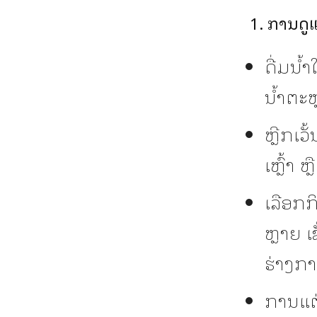
1. ການດ
ດື່ມນ້ຳ
ນ້ຳຕະຫ
ຫຼີກເວັ
ເຫຼົ້າ 
ເລືອກກ
ຫຼາຍ ເ
ຮ່າງກາ
ການແຕ່