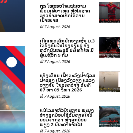
ສຕລ ໂພສຂອບໃຈແຟນບານ
ພ້ອມເຜີຍສາເຫດ ທີ່ທີມຊາດ
ລາວບໍ່ສາມາດເຮັດໄດ້ຕາມ
ເປົ້າໝາຍ
ທີ 7 August, 2026
ເກີດເຫດເດັກນັກຮຽນຊັ້ນ ມ.3
ໄລ່ຍິງຄົນໃນໂຮງຮຽນຢູ່ ຈັງ
ຫວັດນົນທະບຸຣີ ປະເທດໄທ ມີ
ຜູ້ເສຍຊີວິດ 9 ຄົນ
ທີ 7 August, 2026
ແຈ້ງເຕືອນ ເຝົ້າລະວັງນ້ຳຖ້ວມ
ນ້ຳຊອງ ເມືອງວັງວຽງ ແຂວງ
ວຽງຈັນ ໃນລະຫວ່າງ ວັນທີ
07 ຫາ 09 ສິງຫາ 2026
ທີ 7 August, 2026
ແມ່ໂລມາຫົວໃຈສະຫຼາຍ ພະຍຸງ
ຮ່າງລູກນ້ອຍໄຮ້ລົມຫາຍໃຈບໍ່
ຍອມຈາກລາ ຫຼັງລູກນ້ອຍ
ພຽງ 2 ສັບປະດາຈາກໄປ
ທີ 7 August, 2026