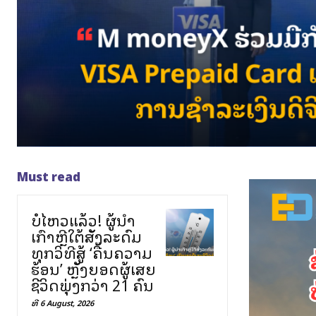
Must read
ບໍ່ໄຫວແລ້ວ! ຜູ້ນຳ
ເກົາຫຼີໃຕ້ສັ່ງລະດົມ
ທຸກວິທີສູ້ ‘ຄື້ນຄວາມ
ຮ້ອນ’ ຫຼັງຍອດຜູ້ເສຍ
ຊີວິດພຸ່ງກວ່າ 21 ຄົນ
ທີ 6 August, 2026