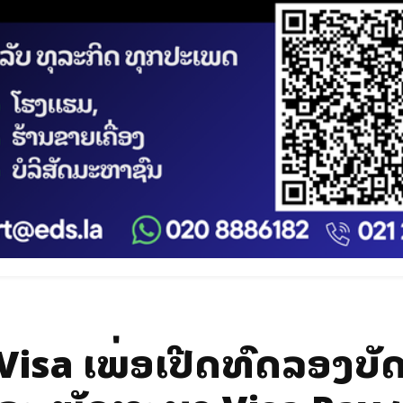
isa ເພື່ອເປີດທົດລອງບັ