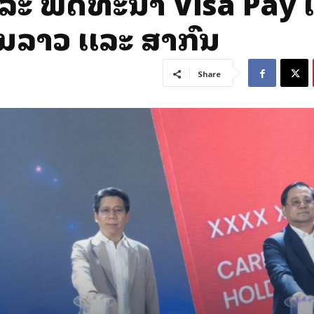
ລະ ພັດທະນາ Visa Pay ເ
ນລາວ ເເລະ ສາກົນ
Share