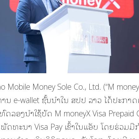
Lao Mobile Money Sole Co., Ltd. (“M money
ລິການ e-wallet ຊັ້ນນຳໃນ ສປປ ລາວ ໄດ້ປະກາດ
ທົດລອງນໍາໃຊ້ບັດ M moneyX Visa Prepaid 
ພັດທະນາ Visa Pay ເຂົ້າໃນແອັບ ໂດຍຮ່ວມມືກ