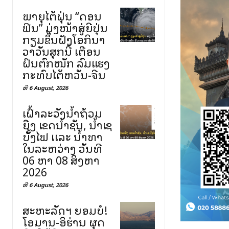
ພາຍຸໄຕ້ຝຸ່ນ “ດອນ
ຟິນ” ມຸ່ງໜ້າສູ່ຍີ່ປຸ່ນ
ກຽມຂຶ້ນຝັ່ງໂອກິນາ
ວາວັນສຸກນີ້ ເຕືອນ
ຝົນຕົກໜັກ ລົມແຮງ
ກະທົບໄຕ້ຫວັນ-ຈີນ
ທີ 6 August, 2026
ເຝົ້າລະວັງນໍ້າຖ້ວມ
ຍື່ງ ເຂດນໍ້າຊັນ, ນໍ້າເຊ
ບັັ້ງໄຟ ເເລະ ນໍ້າທາ
ໃນລະຫວ່າງ ວັນທີ
06 ຫາ 08 ສິງຫາ
2026
ທີ 6 August, 2026
ສະຫະລັດฯ ຍອມບໍ່!
ໂອມານ-ອິຮ່ານ ຜຸດ