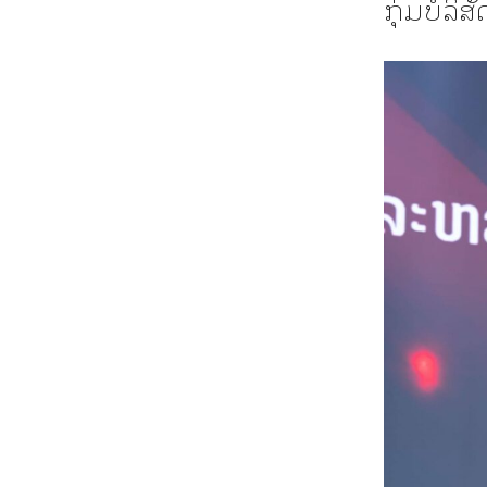
ກຸ່ມບໍລິ