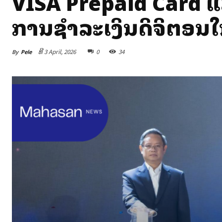
VISA Prepaid Card ແ
ການຊຳລະເງິນດິຈິຕອນໃ
By
Pele
ທີ 3 April, 2026
0
34