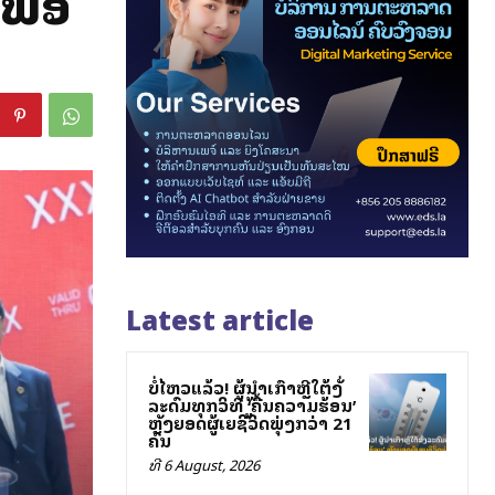
ພື່ອ
Latest article
ບໍ່ໄຫວແລ້ວ! ຜູ້ນຳເກົາຫຼີໃຕ້ສັ່ງ
ລະດົມທຸກວິທີສູ້ ‘ຄື້ນຄວາມຮ້ອນ’
ຫຼັງຍອດຜູ້ເສຍຊີວິດພຸ່ງກວ່າ 21
ຄົນ
ທີ 6 August, 2026