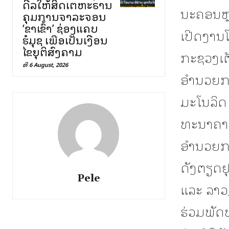
ດີລໃຫ້ສິດເຕຫະຣານ
ນະຄອນຫຼ
ຄຸມການຈາລະຈອນ
‘ຂາເຂົ້າ’ ຊ່ອງແຄບ
ເປີດງານ
ຮໍມຸຊ ເພື່ອເປັນເງື່ອນ
ໄຂຍຸຕິສົງຄາມ
ກະຊວງເຕັ
ທີ 6 August, 2026
ອຳນວຍກາ
ມະໂນລິດ
ທະນາຄານ
ອໍານວຍກາ
ດັງຕຽດຢ
Pele
ແລະ ລາວ
ຮ່ວມພັດ