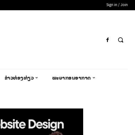
Sign in / Join
ຂ່າວທ່ອງທ່ຽວ
ພະຍາກອນອາກາດ