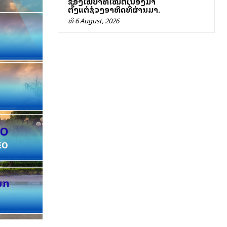
ຂອງໄຟປ່າທີ່ໄໝ້ຕໍ່ເນື່ອງມາ
ຕັ້ງແຕ່ຊ່ວງອາທິດທີ່ຜ່ານມາ.
ທີ 6 August, 2026