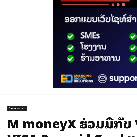
ຂ່າວພາຍໃນ
M moneyX ຮ່ວມມືກັບ V