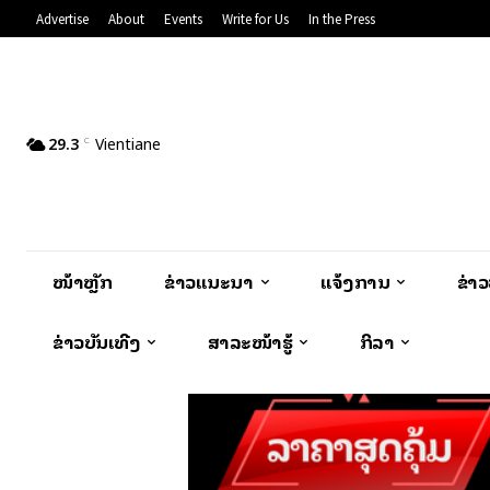
Advertise
About
Events
Write for Us
In the Press
29.3
Vientiane
C
ໜ້າຫຼັກ
ຂ່າວແນະນຳ
ແຈ້ງການ
ຂ່າ
ຂ່າວບັນເທີງ
ສາລະໜ້າຮູ້
ກິລາ