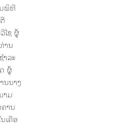
ມພິທີ
ຕີ
ີໄຊ ຜູ້
ທ່ານ
ນຊຳລະ
 ຜູ້
ທ່ານນາງ
ດນາມ
ນາຄານ
ນເຄືອ