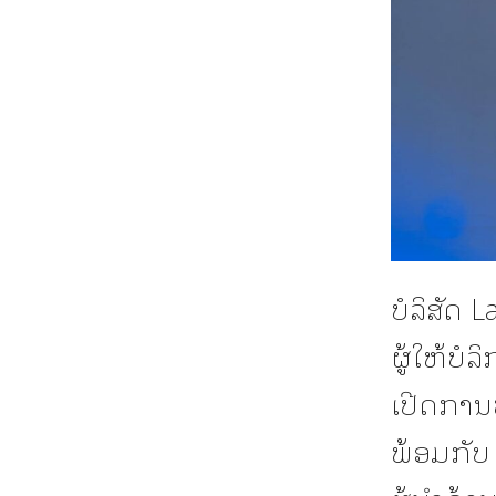
ບໍລິສັດ 
ຜູ້ໃຫ້ບໍ
ເປີດການ
ພ້ອມກັບ 