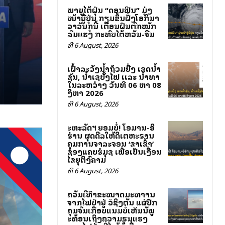
ພາຍຸໄຕ້ຝຸ່ນ “ດອນຟິນ” ມຸ່ງ
ໜ້າສູ່ຍີ່ປຸ່ນ ກຽມຂຶ້ນຝັ່ງໂອກິນາ
ວາວັນສຸກນີ້ ເຕືອນຝົນຕົກໜັກ
ລົມແຮງ ກະທົບໄຕ້ຫວັນ-ຈີນ
ທີ 6 August, 2026
ເຝົ້າລະວັງນໍ້າຖ້ວມຍື່ງ ເຂດນໍ້າ
ຊັນ, ນໍ້າເຊບັັ້ງໄຟ ເເລະ ນໍ້າທາ
ໃນລະຫວ່າງ ວັນທີ 06 ຫາ 08
ສິງຫາ 2026
ທີ 6 August, 2026
ສະຫະລັດฯ ຍອມບໍ່! ໂອມານ-ອິ
ຮ່ານ ຜຸດດີລໃຫ້ສິດເຕຫະຣານ
ຄຸມການຈາລະຈອນ ‘ຂາເຂົ້າ’
ຊ່ອງແຄບຮໍມຸຊ ເພື່ອເປັນເງື່ອນ
ໄຂຍຸຕິສົງຄາມ
ທີ 6 August, 2026
ຄວັນສີເທົາຂະໜາດມະຫາສານ
ຈາກໄຟປ່າຢູ່ ວໍຊິງຕັນ ແຜ່ປົກ
ຄຸມຈົນເກືອບແນມບໍ່ເຫັນສັນພູ
ສະທ້ອນເຖິງຄວາມຮຸນແຮງ