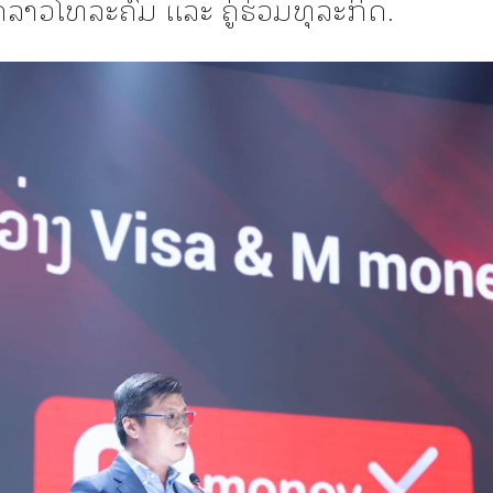
ສັດລາວໂທລະຄົມ ເເລະ ຄູ່ຮ່ວມທຸລະກິດ.