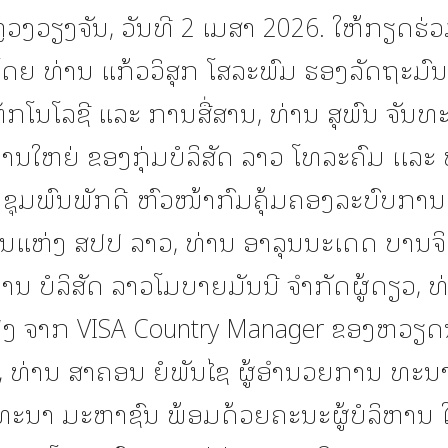
ວງວຽງຈັນ, ວັນທີ 2 ເມສາ 2026. ໃຫ້ກຽດຮ່ວ
ໂດຍ ທ່ານ ແກ້ວວິສຸກ ໂສລະພົມ ຮອງລັດຖະມົນ
ກໂນໂລຊີ ແລະ ການສື່ສານ, ທ່ານ ສຸພົນ ຈັນທະວ
ນໃຫຍ່ ຂອງກຸ່ມບໍລິສັດ ລາວ ໂທລະຄົມ ເເລະ 
 ຊຸມພົນພັກດີ ຫົວໜ້າກົມຄຸ້ມຄອງລະບົບກາ
ແຫ່ງ ສປປ ລາວ, ທ່ານ ອາລຸນນະເດດ ບານຈິດ
ນ ບໍລິສັດ ລາວໂມບາຍມັນນີ ຈໍາກັດຜູ້ດຽວ, 
ຸງ ຈາກ VISA Country Manager ຂອງຫວຽ
, ທ່ານ ສາຄອນ ຍໍພັນໄຊ ຜູ້ອຳນວຍການ ທະ
ທະນາ ມະຫາຊົນ ພ້ອມດ້ວຍຄະນະຜູ້ບໍລິຫານ ໃ