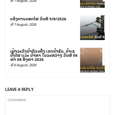
ທີ 7 August, 2026
ແຈ້ງການມອດໄຟ ວັນທີ 9/8/2026
ທີ 7 August, 2026
ເຝົ້າລະວັງນໍ້າຖ້ວມຍື່ງ ເຂດນໍ້າຊັນ, ນໍ້າເຊ
ບັັ້ງໄຟ ເເລະ ນໍ້າທາ ໃນລະຫວ່າງ ວັນທີ 06
ຫາ 08 ສິງຫາ 2026
ທີ 6 August, 2026
LEAVE A REPLY