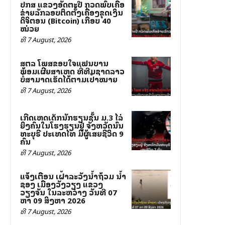
ປກສ ແຂວງອັດຕະປື ກວດພົບເຄືອ
ຂ່າຍລັກລອບຕິດຕັ້ງເຄື່ອງຂຸດເງິນ
ດິຈິຕອນ (Bitcoin) ເກືອບ 40
ໝ່ວຍ
ທີ 7 August, 2026
ສຕລ ໂພສຂອບໃຈແຟນບານ
ພ້ອມເຜີຍສາເຫດ ທີ່ທີມຊາດລາວ
ບໍ່ສາມາດເຮັດໄດ້ຕາມເປົ້າໝາຍ
ທີ 7 August, 2026
ເກີດເຫດເດັກນັກຮຽນຊັ້ນ ມ.3 ໄລ່
ຍິງຄົນໃນໂຮງຮຽນຢູ່ ຈັງຫວັດນົນ
ທະບຸຣີ ປະເທດໄທ ມີຜູ້ເສຍຊີວິດ 9
ຄົນ
ທີ 7 August, 2026
ແຈ້ງເຕືອນ ເຝົ້າລະວັງນ້ຳຖ້ວມ ນ້ຳ
ຊອງ ເມືອງວັງວຽງ ແຂວງ
ວຽງຈັນ ໃນລະຫວ່າງ ວັນທີ 07
ຫາ 09 ສິງຫາ 2026
ທີ 7 August, 2026