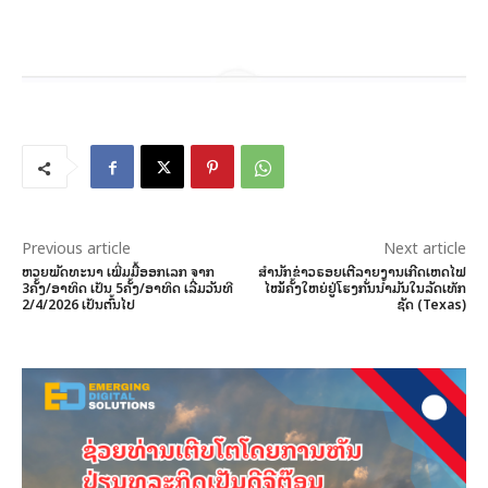
Previous article
Next article
ຫວຍພັດທະນາ ເພີ່ມມື້ອອກເລກ ຈາກ
ສຳນັກຂ່າວຣອຍເຕີລາຍງານເກີດເຫດໄຟ
3ຄັ້ງ/ອາທິດ ເປັນ 5ຄັ້ງ/ອາທິດ ເລີ່ມວັນທີ
ໄໝ້ຄັ້ງໃຫຍ່ຢູ່ໂຮງກັ່ນນ້ຳມັນໃນລັດເທັກ
2/4/2026 ເປັນຕົ້ນໄປ
ຊັດ (Texas)