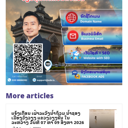
More articles
ແຈ້ງເຕືອນ ເຝົ້າລະວັງນ້ຳຖ້ວມ ນ້ຳຊອງ
ເມືອງວັງວຽງ ແຂວງວຽງຈັນ ໃນ
ລະຫວ່າງ ວັນທີ 07 ຫາ 09 ສິງຫາ 2026