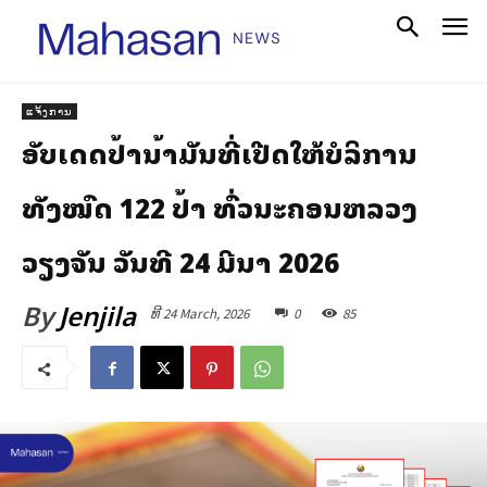
ແຈ້ງການ
ອັບເດດປ້ຳນ້ຳມັນທີ່ເປີດໃຫ້ບໍລິການ
ທັງໝົດ 122 ປໍ້າ ທົ່ວນະຄອນຫລວງ
ວຽງຈັນ ວັນທີ 24 ມີນາ 2026
By
Jenjila
ທີ 24 March, 2026
0
85