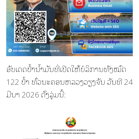
ອັບເດດປ້ຳນ້ຳມັນທີ່ເປີດໃຫ້ບໍລິການທັງໝົດ
122 ປໍ້າ ທົ່ວນະຄອນຫລວງວຽງຈັນ ວັນທີ 24
ມີນາ 2026 ດັ່ງລຸ່ມນີ້: