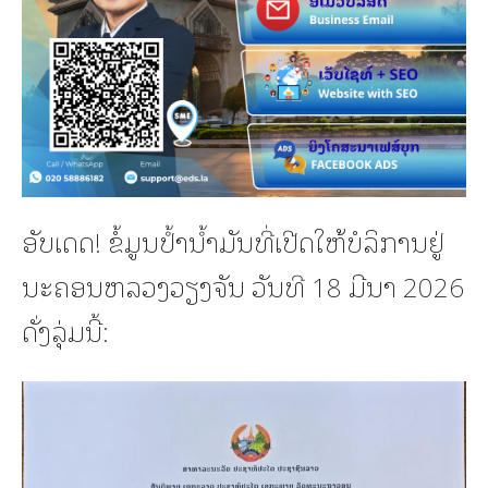
ອັບເດດ! ຂໍ້ມູນປ້ຳນ້ຳມັນທີ່ເປີດໃຫ້ບໍລິການຢູ່
ນະຄອນຫລວງວຽງຈັນ ວັນທີ 18 ມີນາ 2026
ດັ່ງລຸ່ມນີ້: