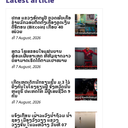
ປກສ ແຂວງອັດຕະປື ກວດພົບເຄືອ
ຂ່າຍລັກລອບຕິດຕັ້ງເຄື່ອງຂຸດເງິນ
ດິຈິຕອນ (Bitcoin) ເກືອບ 40
ໝ່ວຍ
ທີ 7 August, 2026
ສຕລ ໂພສຂອບໃຈແຟນບານ
ພ້ອມເຜີຍສາເຫດ ທີ່ທີມຊາດລາວ
ບໍ່ສາມາດເຮັດໄດ້ຕາມເປົ້າໝາຍ
ທີ 7 August, 2026
ເກີດເຫດເດັກນັກຮຽນຊັ້ນ ມ.3 ໄລ່
ຍິງຄົນໃນໂຮງຮຽນຢູ່ ຈັງຫວັດນົນ
ທະບຸຣີ ປະເທດໄທ ມີຜູ້ເສຍຊີວິດ 9
ຄົນ
ທີ 7 August, 2026
ແຈ້ງເຕືອນ ເຝົ້າລະວັງນ້ຳຖ້ວມ ນ້ຳ
ຊອງ ເມືອງວັງວຽງ ແຂວງ
ວຽງຈັນ ໃນລະຫວ່າງ ວັນທີ 07