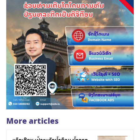
More articles
ແຈ້ງເຕືອນ ເຝົ້າລະວັງນ້ຳຖ້ວມ ນ້ຳຊອງ