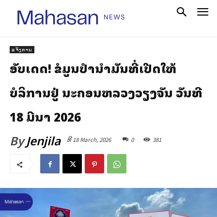
ແຈ້ງການ
ອັບເດດ! ຂໍ້ມູນປ້ຳນ້ຳມັນທີ່ເປີດໃຫ້
ບໍລິການຢູ່ ນະຄອນຫລວງວຽງຈັນ ວັນທີ
18 ມີນາ 2026
By
Jenjila
ທີ 18 March, 2026
0
381