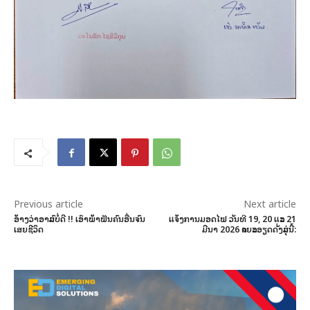
Previous article
Next article
ອ້າງວ່າອາລົມບໍ່ດີ !! ເອົາພ້າຟັນຄົນອື່ນຈົນ
ແຈ້ງການມອດໄຟ ວັນທີ 19, 20 ແລະ 21
ເສຍຊີວິດ
ມີນາ 2026 ລາຍລະອຽດດັ່ງລຸ່ມນີ້: