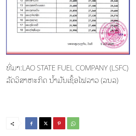
ທີ່ມາ:LAO STATE FUEL COMPANY (LSFC)
ລັດວິສາຫະກິດ ນໍ້າມັນເຊຶ້ອໄຟລາວ (ລນລ)