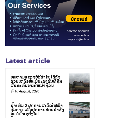
Latest article
ທະຫານແຂວງບໍລີຄຳໄຊ ໄດ້ລົງ
ຊ່ວຍເຫລືອພໍ່ແມ່ປະຊາຊົນທີ່ຖືກ
ຜົນກະທົບຈາກໄພນ້ຳຖ້ວມ
ທີ 10 August, 2026
ນໍ້າເທີນ 2 ຢຸດການຜະລິດໄຟຟ້າ
ຊົ່ວຄາວ ເພື່ອຢຸດການປ່ອຍນໍ້າລົງ
ສູ່ແມ່ນໍ້າເຊບັ້ງໄຟ