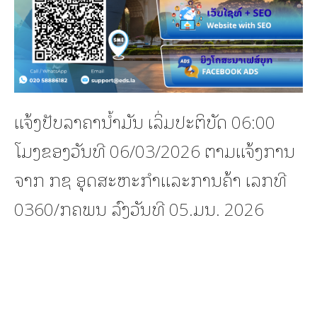
ແຈ້ງປັບລາຄານ້ຳມັນ ເລິ່ມປະຕິບັດ 06:00
ໂມງຂອງວັນທີ 06/03/2026 ຕາມແຈ້ງການ
ຈາກ ກຊ ອຸດສະຫະກຳແລະການຄ້າ ເລກທີ
0360/ກຄພນ ລົງວັນທີ 05.ມນ. 2026