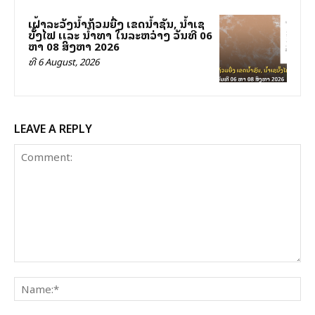
ເຝົ້າລະວັງນໍ້າຖ້ວມຍື່ງ ເຂດນໍ້າຊັນ, ນໍ້າເຊ
ບັັ້ງໄຟ ເເລະ ນໍ້າທາ ໃນລະຫວ່າງ ວັນທີ 06
ຫາ 08 ສິງຫາ 2026
ທີ 6 August, 2026
LEAVE A REPLY
Comment:
Na