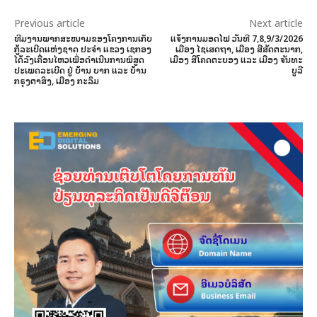
Previous article
Next article
ທີມງານພາກສະໜາມຂອງໂຄງການເກັບ
ແຈ້ງການມອດໄຟ ວັນທີ 7,8,9/3/2026
ກູ້ລະເບີດແຫ່ງຊາດ ປະຈໍາ ແຂວງ ເຊກອງ
ເມືອງ ໄຊເສດຖາ, ເມືອງ ສີສັດຕະນາກ,
ໄດ້ລົງເຄື່ອນໄຫວເພື່ອດໍາເນີນການພິສູດ
ເມືອງ ສີໂຄດຕະບອງ ແລະ ເມືອງ ຈັນທະ
ປະເພດລະເບີດ ຢູ່ ບ້ານ ບາກ ແລະ ບ້ານ
ບູລີ
ກຣຸງຕາສິງ, ເມືອງ ກະລຶມ