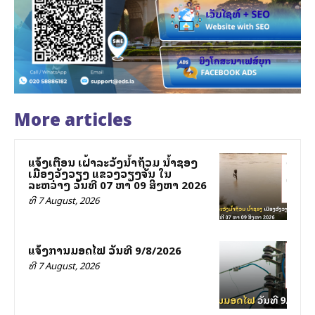
More articles
ແຈ້ງເຕືອນ ເຝົ້າລະວັງນ້ຳຖ້ວມ ນ້ຳຊອງ
ເມືອງວັງວຽງ ແຂວງວຽງຈັນ ໃນ
ລະຫວ່າງ ວັນທີ 07 ຫາ 09 ສິງຫາ 2026
ທີ 7 August, 2026
ແຈ້ງການມອດໄຟ ວັນທີ 9/8/2026
ທີ 7 August, 2026