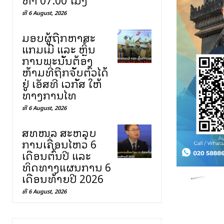
ທີ 6 August, 2026
ມອບຜູ້ຖືກຫາສະ
ແກມເມີ ແລະ ຫຼິ້ນ
ການພະນັນຕ້ອງ
ຫ້າມທີ່ຖືກຈັບຕົວໄດ້
ຢູ່ ເອັສທີ ເວກັສ ໃຫ້
ທາງການໄທ
ທີ 6 August, 2026
ສທໜລ ສະຫລຸບ
ການເຄື່ອນໄຫວ 6
ເດືອນຕົ້ນປີ ແລະ
ທິດທາງແຜນການ 6
ເດືອນທ້າຍປີ 2026
ທີ 6 August, 2026