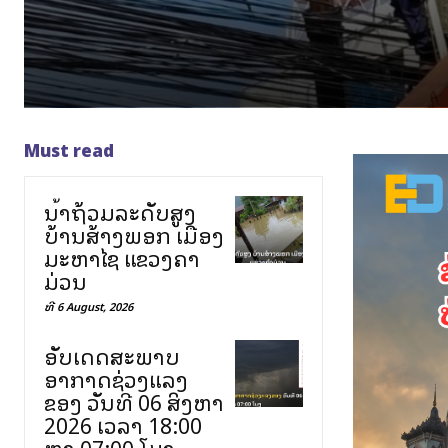
Must read
ນ້ຳຖ້ວມລະດັບສູງ
ບ້ານສ້າງພອກ ເມືອງ
ມະຫາໄຊ ແຂວງຄຳ
ມ່ວນ
ທີ 6 August, 2026
ອັບເດດສະພາບ
ອາກາດຊ່ວງແລງ
ຂອງ ວັນທີ 06 ສິງຫາ
2026 ເວລາ 18:00
ຫາ 07:00 ໂມງ