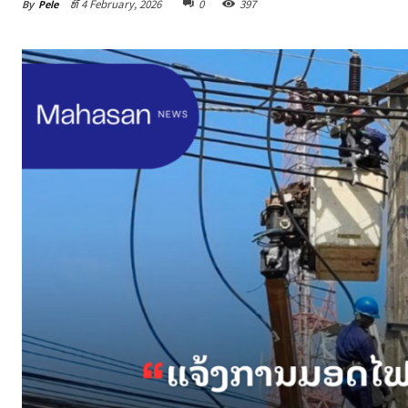
By
Pele
ທີ 4 February, 2026
0
397