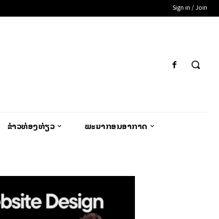
Sign in / Join
ຂ່າວທ່ອງທ່ຽວ
ພະຍາກອນອາກາດ