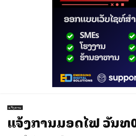
ແຈ້ງການ
ແຈ້ງການມອດໄຟ ວັນທີ0