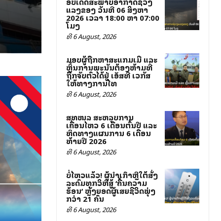
ອັບເດດສະພາບອາກາດຊ່ວງ
ແລງຂອງ ວັນທີ 06 ສິງຫາ
2026 ເວລາ 18:00 ຫາ 07:00
ໂມງ
ທີ 6 August, 2026
ມອບຜູ້ຖືກຫາສະແກມເມີ ແລະ
ຫຼິ້ນການພະນັນຕ້ອງຫ້າມທີ່
ຖືກຈັບຕົວໄດ້ຢູ່ ເອັສທີ ເວກັສ
ໃຫ້ທາງການໄທ
ທີ 6 August, 2026
ສທໜລ ສະຫລຸບການ
ເຄື່ອນໄຫວ 6 ເດືອນຕົ້ນປີ ແລະ
ທິດທາງແຜນການ 6 ເດືອນ
ທ້າຍປີ 2026
ທີ 6 August, 2026
ບໍ່ໄຫວແລ້ວ! ຜູ້ນຳເກົາຫຼີໃຕ້ສັ່ງ
ລະດົມທຸກວິທີສູ້ ‘ຄື້ນຄວາມ
ຮ້ອນ’ ຫຼັງຍອດຜູ້ເສຍຊີວິດພຸ່ງ
ກວ່າ 21 ຄົນ
ທີ 6 August, 2026