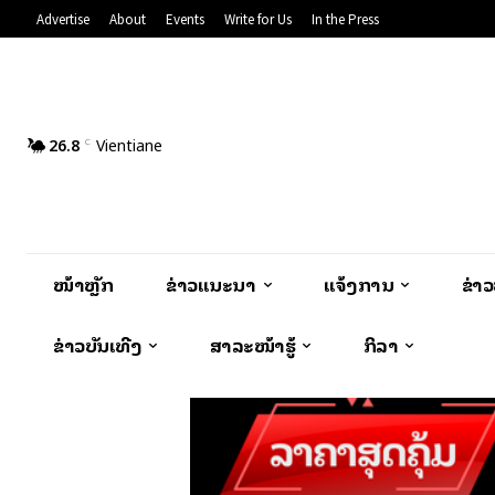
Advertise
About
Events
Write for Us
In the Press
26.8
Vientiane
C
ໜ້າຫຼັກ
ຂ່າວແນະນຳ
ແຈ້ງການ
ຂ່າ
ຂ່າວບັນເທີງ
ສາລະໜ້າຮູ້
ກິລາ