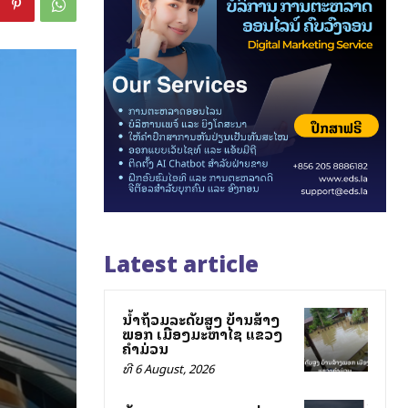
Latest article
ນ້ຳຖ້ວມລະດັບສູງ ບ້ານສ້າງ
ພອກ ເມືອງມະຫາໄຊ ແຂວງ
ຄຳມ່ວນ
ທີ 6 August, 2026