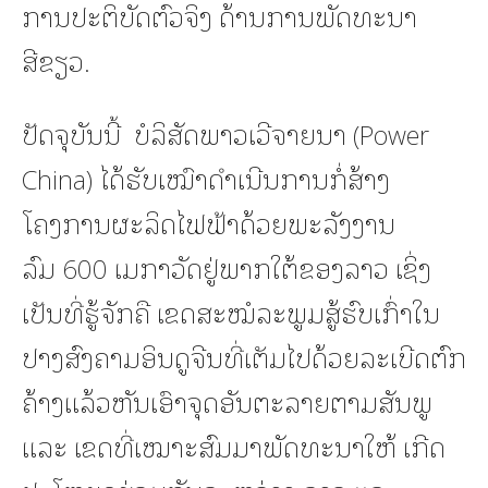
ການປະຕິບັດຕົວຈິງ ດ້ານການພັດທະນາ
ສີຂຽວ.
ປັດຈຸບັນນີ້ ບໍລິສັດພາວເວີຈາຍນາ (Power
China) ໄດ້ຮັບເໝົາດໍາເນີນການກໍ່ສ້າງ
ໂຄງການຜະລິດໄຟຟ້າດ້ວຍພະລັງງານ
ລົມ 600 ເມກາວັດຢູ່ພາກໃຕ້ຂອງລາວ ເຊິ່ງ
ເປັນທີ່ຮູ້ຈັກຄື ເຂດສະໝໍລະພູມສູ້ຮົບເກົ່າໃນ
ປາງສົງຄາມອິນດູຈີນທີ່ເຕັມໄປດ້ວຍລະເບີດຕົກ
ຄ້າງແລ້ວຫັນເອົາຈຸດອັນຕະລາຍຕາມສັນພູ
ແລະ ເຂດທີ່ເໝາະສົມມາພັດທະນາໃຫ້ ເກີດ