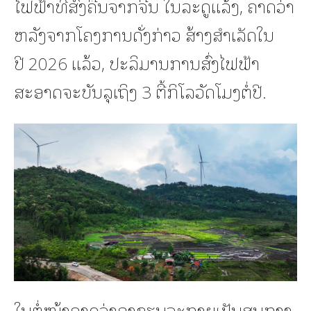
ໄຟຟ້າທີ່ສົ່ງຄືນຈາກຈີນ ໃນລະດູແລ້ງ, ຄາດວ່າ
ຫລັງຈາກໂຄງການດັ່ງກ່າວ ສ້າງສຳເລັດໃນ
ປີ 2026 ແລ້ວ, ປະລິມານການສົ່ງໄຟຟ້າ
ສະອາດຈະບັນລຸເຖິງ 3 ຕື້ກິໂລວັດໂມງຕໍ່ປີ.
ໃນຕໍ່ໜ້າຄາດວ່າອາຊຽນຈະກາຍເປັນສູນກາງ