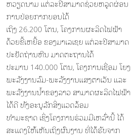
ຫວຽດນາມ ແຕ່ລະປີສາມາດຊ່ວຍຫລຸດຜ່ອນ
ການປ່ອຍກາກບອນໄດ້
ເຖິງ 26.200 ໂຕນ, ໂຄງການຜະລິດໄຟຟ້າ
ດ້ວຍຂີ້ເຫຍື້ອ ຂອງມາເລເຊຍ ແຕ່ລະປີສາມາດ
ປະຢັດຖ່ານຫີນ ມາດຕະຖານໄດ້
ປະມານ 140.000 ໂຕນ, ໂຄງການເຊື່ອມ ໂຍງ
ພະລັງງານລົມ-ພະລັງງານແສງຕາເວັນ ແລະ
ພະລັງງານນ້ຳຂອງລາວ ສາມາດຜະລິດໄຟຟ້າ
ໄດ້ດີ ທັງອະນຸລັກສິ່ງແວດລ້ອມ
ທຳມະຊາດ ເຊິ່ງໂຄງການຮ່ວມມືເຫລົ່ານີ້ ໄດ້
ສະແດງໃຫ້ເຫັນເຖິງຜົນງານ ທີ່ໄດ້ຮັບຈາກ