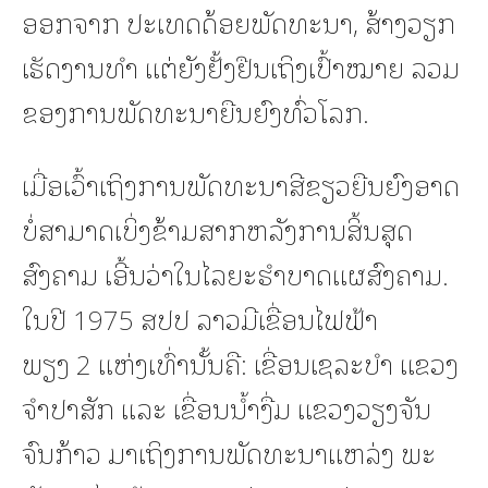
ອອກຈາກ ປະເທດດ້ອຍພັດທະນາ, ສ້າງວຽກ
ເຮັດງານທໍາ ແຕ່ຍັງຢັ້ງຢືນເຖິງເປົ້າໝາຍ ລວມ
ຂອງການພັດທະນາຍືນຍົງທົ່ວໂລກ.
ເມື່ອເວົ້າເຖິງການພັດທະນາສີຂຽວຍືນຍົງອາດ
ບໍ່ສາມາດເບິ່ງຂ້າມສາກຫລັງການສິ້ນສຸດ
ສົງຄາມ ເອີ້ນວ່າໃນໄລຍະຮໍາບາດແຜສົງຄາມ.
ໃນປີ 1975 ສປປ ລາວມີເຂື່ອນໄຟຟ້າ
ພຽງ 2 ແຫ່ງເທົ່ານັ້ນຄື: ເຂື່ອນເຊລະບໍາ ແຂວງ
ຈໍາປາສັກ ແລະ ເຂື່ອນນໍ້າງື່ມ ແຂວງວຽງຈັນ
ຈົນກ້າວ ມາເຖິງການພັດທະນາແຫລ່ງ ພະ