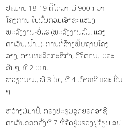
ປະມານ 18-19 ຕື້ໂດລາ, ມີ 900 ກວ່າ
ໂຄງການ ໃນນັ້ນກວມເອົາຂະແໜງ
ພະລັງງານ-ບໍ່ແຮ່ (ພະລັງງານລົມ, ແສງ
ຕາເວັນ, ນໍ້າ…), ການກໍ່ສ້າງພື້ນຖານໂຄງ
ລ່າງ, ການຜະລິດກະສິກໍາ, ດີຈິຕອນ, ແລະ
ອື່ນໆ, ທີ 2 ແມ່ນ
ຫວຽດນາມ, ທີ 3 ໄທ, ທີ 4 ເກົາຫລີ ແລະ ອື່ນ
ໆ.
ຫວ່າງມໍ່ມານີ້, ກອງປະຊຸມສຸດຍອດອາຊີ
ຕາເວັນອອກຄັ້ງທີ 7 ທີ່ຈັດຢູ່ແຂວງຝູຈ້ຽນ ສປ