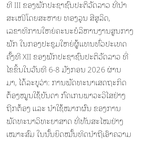
ທີ III ຂອງພັກປະຊາຊົນປະຕິວັດລາວ ທີ່ນຳ
ສະເໜີໂດຍສະຫາຍ ທອງລຸນ ສີສຸລິດ,
ເລຂາທິການໃຫຍ່ຄະນະບໍລິຫານງານສູນກາງ
ພັກ ໃນກອງປະຊຸມໃຫຍ່ຜູ້ແທນທົ່ວປະເທດ
ຄັ້ງທີ XII ຂອງພັກປະຊາຊົນປະຕິວັດລາວ ທີ່
ໄຂຂຶ້ນໃນວັນທີ 6-8 ມັງກອນ 2026 ຜ່ານ
ມາ, ໄດ້ລະບຸວ່າ: ການພັດທະນາເສດຖະກິດ
ຕ້ອງໝູນໃຊ້ບັນດາ ກົດເກນພາວະວິໄສຢ່າງ
ຖືກຕ້ອງ ແລະ ນໍາໃຊ້ໝາກຜົນ ຂອງການ
ພັດທະນາວິທະຍາສາດ ທີ່ທັນສະໄໝຢ່າງ
ເໝາະສົມ ໃນນັ້ນຍຶດໝັ້ນທິດນໍາຖືເອົາຄວາມ