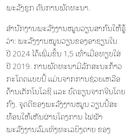
ພະລັງຊຸກ ດັນການພັດທະນາ.
ສຳນັກງານພະລັງງານໝູນວຽນສາກົນໃຫ້ຮູ້
ວ່າ: ພະລັງງານໝູນວຽນຂອງອາຊຽນໃນ
ປີ 2024 ໄດ້ເພີ່ມຂຶ້ນ 1,5 ເທົ່າເມື່ອທຽບໃສ່
ປີ 2019. ການພັດທະນາມີລັກສະນະກ້າວ
ກະໂດດແບບນີ້ ແມ່ນຈາກການຊ່ວຍເຫລືອ
ດ້ານເຕັກໂນໂລຊີ ແລະ ບົດຮຽນຈາກຈີນໂດຍ
ກົງ. ຈຸດດີຂອງພະລັງງານໝູນ ວຽນນີ້ສະ
ທ້ອນໃຫ້ເຫັນຜ່ານໂຄງການ ໄຟຟ້າ
ພະລັງງານລົມເທິງທະເລບິງດາຍ ຂອງ