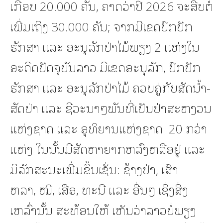
ເກືອບ 20.000 ຄັນ, ຄາດວ່າປີ 2026 ຈະສືບຕໍ່
ເພີ່ມເຖິງ 30.000 ຄັນ; ຈາກມີເຂດປົກປັກ
ຮັກສາ ແລະ ອະນຸລັກປ່າໄມ້ພຽງ 2 ແຫ່ງໃນ
ອະດີດປັດຈຸບັນລາວ ມີເຂດອະນຸລັກ, ປົກປັກ
ຮັກສາ ແລະ ອະນຸລັກປ່າໄມ້ ຄວບຄູ່ກັບສັດນໍ້າ-
ສັດປ່າ ແລະ ຊີວະນາໆພັນທີ່ເປັນປ່າສະຫງວນ
ແຫ່ງຊາດ ແລະ ອຸທິຍານແຫ່ງຊາດ 20 ກວ່າ
ແຫ່ງ ໃນນັ້ນມີສັດຫາຍາກຫລົງຫລືອຢູ່ ແລະ
ມີລັກສະນະເພີ່ມຂຶ້ນເຊັ່ນ: ຊ້າງປ່າ, ເສົາ
ຫລາ, ໝີ, ເສືອ, ທະນີ ແລະ ອື່ນໆ ເຊິ່ງສິ່ງ
ເຫລົ່ານັ້ນ ສະທ້ອນໃຫ້ ເຫັນວ່າລາວບໍ່ພຽງ