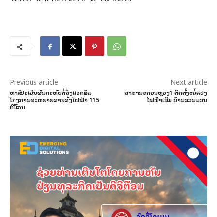
Previous article
Next article
ຫາລື-ປະເມີນຜົນກະທົບຕໍ່ສິ່ງແວດລ້ອມ
ສາຂານະຄອນຫຼວງ1 ຕິດຕັ້ງໝໍ້ແປງ
ໂຄງການຂະຫຍາຍສາຍສົ່ງໄຟຟ້າ 115
ໄຟຟ້າເສີມ ບ້ານສວນມອນ
ກິໂລໂວນ