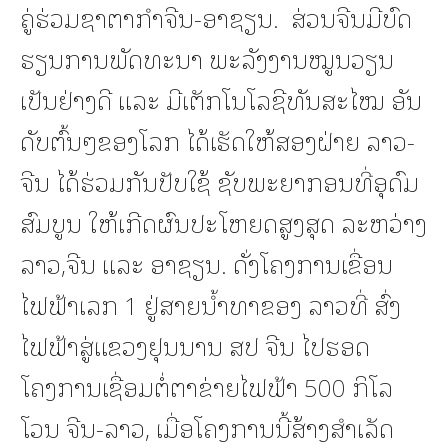
ຄູ່ຮ່ວມຊາຕາກຳຈີນ-ອາຊຽນ. ສ່ວນຈີນມີບົດ
ຮຽນການພັດທະນາ ພະລັງງານໝູນວຽນ
ເປັນຢ່າງດີ ແລະ ມີເຕັກໂນໂລຊີທັນສະໄໝ ອັນ
ດັບຕົ້ນໆຂອງໂລກ ໄດ້ເຮັດໃຫ້ສອງຝ່າຍ ລາວ-
ຈີນ ໄດ້ຮ່ວມກັນປັບໃຊ້ ຊັບພະຍາກອນທີ່ອຸດົມ
ສົມບູນ ໃຫ້ເກີດຜົນປະໂຫຍດສູງສຸດ ລະຫວ່າງ
ລາວ,ຈີນ ແລະ ອາຊຽນ. ດັ່ງໂຄງການເຂື່ອນ
ໄຟຟ້າເລກ 1 ຢູ່ສາຍນໍ້າທາຂອງ ລາວທີ່ ສົ່ງ
ໄຟຟ້າສູ່ແຂວງຢຸນນານ ສປ ຈີນ ໄປຮອດ
ໂຄງການເຊື່ອມຕໍ່ຕາຂ່າຍໄຟຟ້າ 500 ກິໂລ
ໂວນ ຈີນ-ລາວ, ເມື່ອໂຄງການນີ້ສ້າງສຳເລັດ