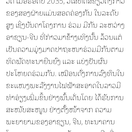
ວັດ ເມື່ອຮອດປີ 2035, ວິໄສທັດສີຂຽວດັ່ງກ່າວ
ຂອງສອງຝ່າຍແມ່ນສອດຄ່ອງກັນ ໃນລະດັບ
ສູງ ເຊິ່ງບັນດາໂຄງການ ຮ່ວມ ມືກັນ ລະຫວ່າງ
ອາຊຽນ-ຈີນ ທີ່ກ່າວມາຂ້າງເທິງນັ້ນ ລ້ວນແຕ່
ເປັນຄວາມມຸ່ງມາດປາຖະໜາຮ່ວມມືກັນຕາມ
ທິດພັດທະນາຍືນຍົງ ແລະ ແບ່ງປັນຜົນ
ປະໂຫຍດຮ່ວມກັນ. ເໝືອນດັ່ງການລົງທຶນໃນ
ຂະແໜງພະລັງງານໄຟຟ້າສະອາດໃນລາວມີ
ທ່າອ່ຽງເພີ່ມຂຶ້ນຢ່າງພົ້ນເດັ່ນໂດຍ ໄດ້ຮັບການ
ສະໜັບສະໜູນ ຢ່າງຕັ້ງໜ້າຈາກ ຄວາມ
ພະຍາຍາມຂອງອາຊຽນ, ຈີນ, ທະນາຄານ