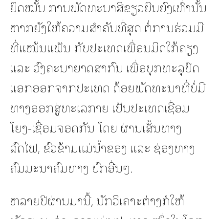
ຍຶດໝັ້ນ ການພັດທະນາສີຂຽວຍືນຍົງເທົ່ານັ້ນ
ຫາກຍັງໃຫ້ຄວາມສໍາຄັນທີ່ສຸດ ຕໍ່ການຮ່ວມມື
ທີ່ແໜ້ນແຟ້ນ ກັບປະເທດເພື່ອນມິດໃກ້ຄຽງ
ແລະ ວົງຄະນາຍາດສາກົນ ເພື່ອບຸກທະລຸປົດ
ແອກອອກຈາກປະເທດ ດ້ອຍພັດທະນາທີ່ບໍ່ມີ
ທາງອອກສູ່ທະເລກາຍ ເປັນປະເທດເຊື່ອມ
ໂຍງ-ເຊື່ອມຈອດກັນ ໂດຍ ຜ່ານເສັ້ນທາງ
ລົດໄຟ, ຂົວຂ້າມແມ່ນໍ້າຂອງ ແລະ ຊ່ອງທາງ
ຄົມມະນາຄົມທາງ ບົກອື່ນໆ.
ຫລາຍປີຜ່ານມານີ້, ນັກວິເຄາະຕ່າງກໍໃຫ້