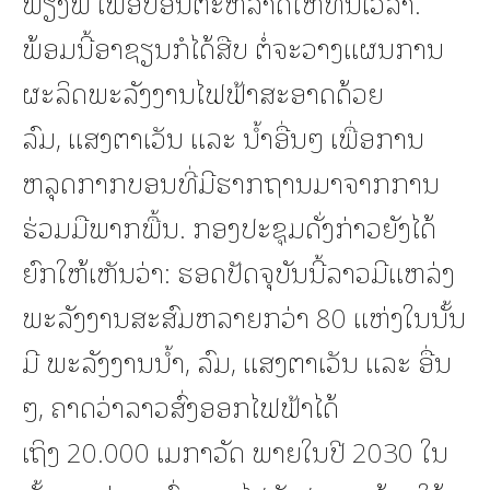
ພຽງພໍ ເພື່ອປ້ອນຕະຫລາດໃຫ້ທັນເວລາ.
ພ້ອມນີ້ອາຊຽນກໍໄດ້ສືບ ຕໍ່ຈະວາງແຜນການ
ຜະລິດພະລັງງານໄຟຟ້າສະອາດດ້ວຍ
ລົມ, ແສງຕາເວັນ ແລະ ນໍ້າອື່ນໆ ເພື່ອການ
ຫລຸດກາກບອນທີ່ມີຮາກຖານມາຈາກການ
ຮ່ວມມືພາກພື້ນ. ກອງປະຊຸມດັ່ງກ່າວຍັງໄດ້
ຍົກໃຫ້ເຫັນວ່າ: ຮອດປັດຈຸບັນນີ້ລາວມີແຫລ່ງ
ພະລັງງານສະສົມຫລາຍກວ່າ 80 ແຫ່ງໃນນັ້ນ
ມີ ພະລັງງານນໍ້າ, ລົມ, ແສງຕາເວັນ ແລະ ອື່ນ
ໆ, ຄາດວ່າລາວສົ່ງອອກໄຟຟ້າໄດ້
ເຖິງ 20.000 ເມກາວັດ ພາຍໃນປີ 2030 ໃນ