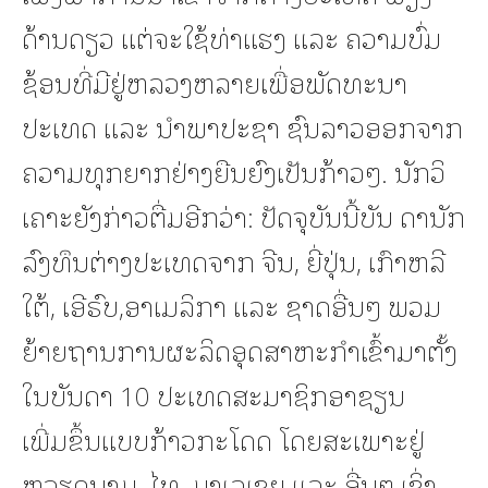
ດ້ານດຽວ ແຕ່ຈະໃຊ້ທ່າແຮງ ແລະ ຄວາມບົ່ມ
ຊ້ອນທີ່ມີຢູ່ຫລວງຫລາຍເພື່ອພັດທະນາ
ປະເທດ ແລະ ນໍາພາປະຊາ ຊົນລາວອອກຈາກ
ຄວາມທຸກຍາກຢ່າງຍືນຍົງເປັນກ້າວໆ. ນັກວິ
ເຄາະຍັງກ່າວຕື່ມອີກວ່າ: ປັດຈຸບັນນີ້ບັນ ດານັກ
ລົງທຶນຕ່າງປະເທດຈາກ ຈີນ, ຍີ່ປຸ່ນ, ເກົາຫລີ
ໃຕ້, ເອີຣົບ,ອາເມລິກາ ແລະ ຊາດອື່ນໆ ພວມ
ຍ້າຍຖານການຜະລິດອຸດສາຫະກໍາເຂົ້າມາຕັ້ງ
ໃນບັນດາ 10 ປະເທດສະມາຊິກອາຊຽນ
ເພີ່ມຂຶ້ນແບບກ້າວກະໂດດ ໂດຍສະເພາະຢູ່
ຫວຽດນາມ, ໄທ, ມາເລເຊຍ ແລະ ອື່ນໆ ເຊິ່ງ