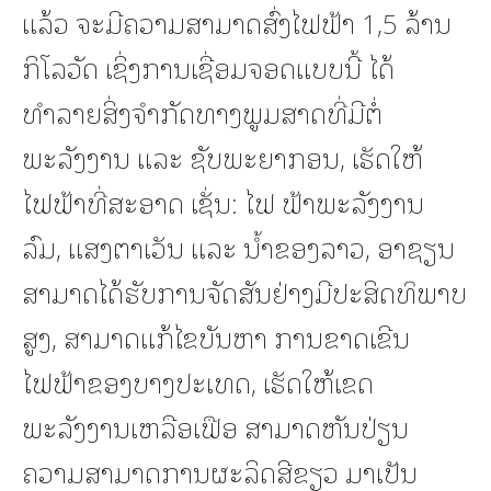
ແລ້ວ ຈະມີຄວາມສາມາດສົ່ງໄຟຟ້າ 1,5 ລ້ານ
ກິໂລວັດ ເຊິ່ງການເຊື່ອມຈອດແບບນີ້ ໄດ້
ທຳລາຍສິ່ງຈຳກັດທາງພູມສາດທີ່ມີຕໍ່
ພະລັງງານ ແລະ ຊັບພະຍາກອນ, ເຮັດໃຫ້
ໄຟຟ້າທີ່ສະອາດ ເຊັ່ນ: ໄຟ ຟ້າພະລັງງານ
ລົມ, ແສງຕາເວັນ ແລະ ນໍ້າຂອງລາວ, ອາຊຽນ
ສາມາດໄດ້ຮັບການຈັດສັນຢ່າງມີປະສິດທິພາບ
ສູງ, ສາມາດແກ້ໄຂບັນຫາ ການຂາດເຂີນ
ໄຟຟ້າຂອງບາງປະເທດ, ເຮັດໃຫ້ເຂດ
ພະລັງງານເຫລືອເຟືອ ສາມາດຫັນປ່ຽນ
ຄວາມສາມາດການຜະລິດສີຂຽວ ມາເປັນ