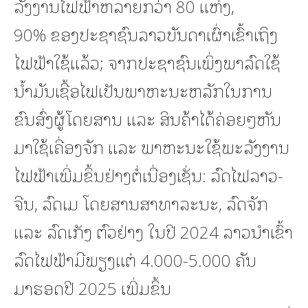
ລັງງານໄຟຟ້າຫລາຍກວ່າ 80 ແຫ່ງ,
90% ຂອງປະຊາຊົນລາວບັນດາເຜົ່າເຂົ້າເຖິງ
ໄຟຟ້າໃຊ້ແລ້ວ; ຈາກປະຊາຊົນເພິ່ງພາລົດໃຊ້
ນໍ້າມັນເຊື້ອໄຟເປັນພາຫະນະຫລັກໃນການ
ຂົນສົ່ງຜູ້ໂດຍສານ ແລະ ສິນຄ້າໄດ້ຄ່ອຍໆຫັນ
ມາໃຊ້ເຄື່ອງຈັກ ແລະ ພາຫະນະໃຊ້ພະລັງງານ
ໄຟຟ້າເພີ່ມຂຶ້ນຢ່າງຕໍ່ເນື່ອງເຊັ່ນ: ລົດໄຟລາວ-
ຈີນ, ລົດເມ ໂດຍສານສາທາລະນະ, ລົດຈັກ
ແລະ ລົດເກັງ ຕົວຢ່າງ ໃນປີ 2024 ລາວນໍາເຂົ້າ
ລົດໄຟຟ້າມີພຽງແຕ່ 4.000-5.000 ຄັນ
ມາຮອດປີ 2025 ເພີ່ມຂຶ້ນ