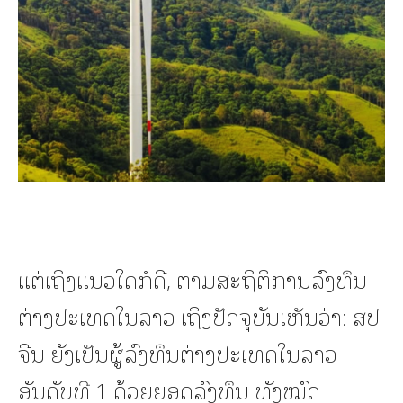
ແຕ່ເຖິງແນວໃດກໍດີ, ຕາມສະຖິຕິການລົງທຶນ
ຕ່າງປະເທດໃນລາວ ເຖິງປັດຈຸບັນເຫັນວ່າ: ສປ
ຈີນ ຍັງເປັນຜູ້ລົງທຶນຕ່າງປະເທດໃນລາວ
ອັນດັບທີ 1 ດ້ວຍຍອດລົງທຶນ ທັງໝົດ