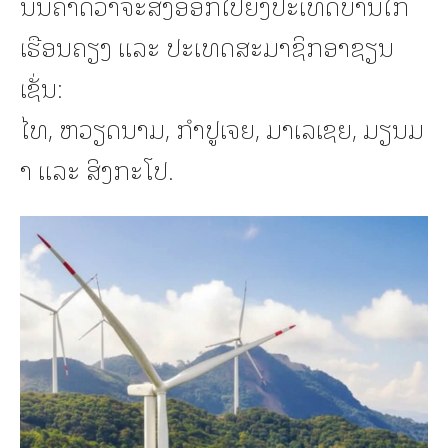
ນັ້ນຄາດວ່າຈະສົ່ງອອກໄປຍັງປະເທດບ້ານໃກ້
ເຮືອນຄຽງ ແລະ ປະເທດສະມາຊິກອາຊຽນ
ເຊັ່ນ:
ໄທ, ຫວຽດນາມ, ກຳປູເຈຍ, ມາເລເຊຍ, ມຽນມ
າ ແລະ ສິງກະໂປ.