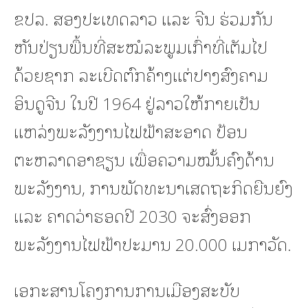
ຂປລ. ສອງປະເທດລາວ ແລະ ຈີນ ຮ່ວມກັນ
ຫັນປ່ຽນພື້ນທີ່ສະໝໍລະພູມເກົ່າທີ່ເຕັມໄປ
ດ້ວຍຊາກ ລະເບີດຕົກຄ້າງແຕ່ປາງສົງຄາມ
ອິນດູຈີນ ໃນປີ 1964 ຢູ່ລາວໃຫ້ກາຍເປັນ
ແຫລ່ງພະລັງງານໄຟຟ້າສະອາດ ປ້ອນ
ຕະຫລາດອາຊຽນ ເພື່ອຄວາມໝັ້ນຄົງດ້ານ
ພະລັງງານ, ການພັດທະນາເສດຖະກິດຍືນຍົງ
ແລະ ຄາດວ່າຮອດປີ 2030 ຈະສົ່ງອອກ
ພະລັງງານໄຟຟ້າປະມານ 20.000 ເມກາວັດ.
ເອກະສານໂຄງການການເມືອງສະບັບ