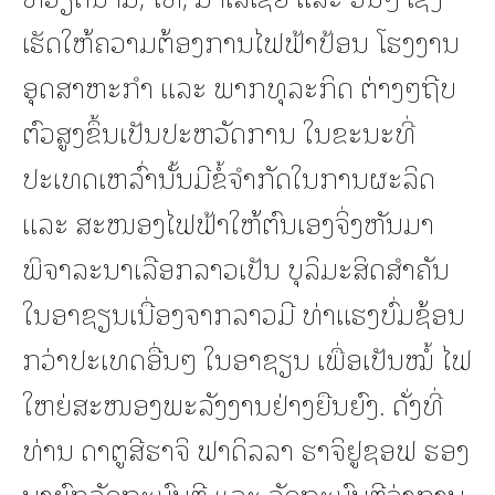
ເຮັດໃຫ້ຄວາມຕ້ອງການໄຟຟ້າປ້ອນ ໂຮງງານ
ອຸດສາຫະກໍາ ແລະ ພາກທຸລະກິດ ຕ່າງໆຖີບ
ຕົວສູງຂຶ້ນເປັນປະຫວັດການ ໃນຂະນະທີ່
ປະເທດເຫລົ່ານັ້ນມີຂໍ້ຈໍາກັດໃນການຜະລິດ
ແລະ ສະໜອງໄຟຟ້າໃຫ້ຕົນເອງຈິ່ງຫັນມາ
ພິຈາລະນາເລືອກລາວເປັນ ບຸລິມະສິດສໍາຄັນ
ໃນອາຊຽນເນື່ອງຈາກລາວມີ ທ່າແຮງບົ່ມຊ້ອນ
ກວ່າປະເທດອື່ນໆ ໃນອາຊຽນ ເພື່ອເປັນໝໍ້ ໄຟ
ໃຫຍ່ສະໜອງພະລັງງານຢ່າງຍືນຍົງ. ດັ່ງທີ່
ທ່ານ ດາຕູສີຮາຈິ ຟາດິລລາ ຮາຈິຢູຊອຟ ຮອງ
ນາຍົກລັດຖະມົນຕີ ແລະ ລັດຖະມົນຕີວ່າການ