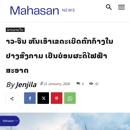
ຂ່າວພາຍໃນ
ລາວ-ຈີນ ຫັນເອົາເຂດລະເບີດຕົກຄ້າງໃນ
ປາງສົງຄາມ ເປັນບ່ອນຜະລິດໄຟຟ້າ
ສະອາດ
By
Jenjila
ທີ 21 January, 2026
0
32