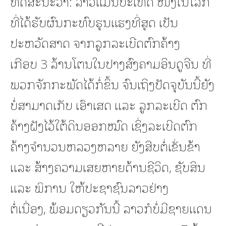
ທັດສະນະວ່າ: ລາວແມ່ນປະເທດ ໜຶ່ງໃນໂລກ
ທີ່ໄດ້ຮັບຜົນກະທົບຮຸນແຮງທີ່ສຸດ ເປັນ
ປະຫວັດສາດ ຈາກລູກລະເບີດຕົກຄ້າງ
ເກືອບ 3 ລ້ານໂຕນໃນປາງສົງຄາມອິນດູຈີນ ທີ່
ພວກຈັກກະພັດໄດ້ກໍ່ຂຶ້ນ ຈົນເຖິງປັດຈຸບັນນີ້ຍັງ
ບໍ່ສາມາດເກັບ ເອົາເສດ ແລະ ລູກລະເບີດ ຕົກ
ຄ້າງຝັງໄວ້ໃຕ້ດິນອອກໝົດ ເຊິ່ງລະເບີດຕົກ
ຄ້າງຈໍານວນຫລວງຫລາຍ ຍັງສືບຕໍ່ເຂັ່ນຂ້າ
ແລະ ສ້າງຄວາມເສຍຫາຍດ້ານຊີວິດ, ຊັບສິນ
ແລະ ພິການ ໃຫ້ປະຊາຊົນລາວຢ່າງ
ຕໍ່ເນື່ອງ, ພ້ອມດຽວກັນນີ້ ລາວກໍບໍ່ມີຊາຍແດນ