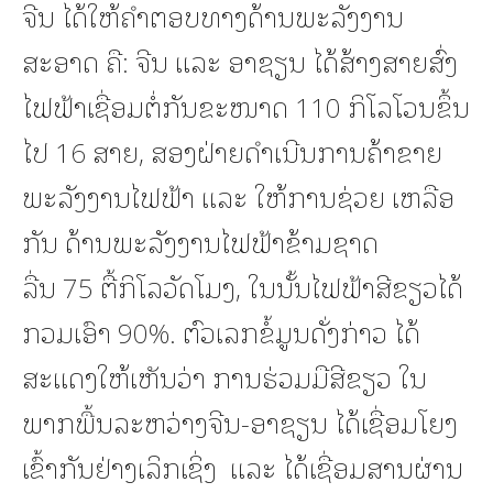
ຈີນ ໄດ້ໃຫ້ຄຳຕອບທາງດ້ານພະລັງງານ
ສະອາດ ຄື: ຈີນ ແລະ ອາຊຽນ ໄດ້ສ້າງສາຍສົ່ງ
ໄຟຟ້າເຊື່ອມຕໍ່ກັນຂະໜາດ 110 ກິໂລໂວນຂຶ້ນ
ໄປ 16 ສາຍ, ສອງຝ່າຍດຳເນີນການຄ້າຂາຍ
ພະລັງງານໄຟຟ້າ ແລະ ໃຫ້ການຊ່ວຍ ເຫລືອ
ກັນ ດ້ານພະລັງງານໄຟຟ້າຂ້າມຊາດ
ລື່ນ 75 ຕື້ກິໂລວັດໂມງ, ໃນນັ້ນໄຟຟ້າສີຂຽວໄດ້
ກວມເອົາ 90%. ຕົວເລກຂໍ້ມູນດັ່ງກ່າວ ໄດ້
ສະແດງໃຫ້ເຫັນວ່າ ການຮ່ວມມືສີຂຽວ ໃນ
ພາກພື້ນລະຫວ່າງຈີນ-ອາຊຽນ ໄດ້ເຊື່ອມໂຍງ
ເຂົ້າກັນຢ່າງເລິກເຊິ່ງ ແລະ ໄດ້ເຊື່ອມສານຜ່ານ