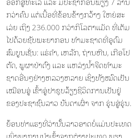
ອອກສູ່ທະເລ ແລະ ມີປະຊາກອນພຽງ 7 ລ້ານ
ກວ່າຄົນ ແຕ່ເນື້ອທີ່ຂ້ອນຂ້າງກວ້າງ ໃຫຍ່ສະ
ເລ່ຍ ເຖິງ 236.000 ກວ່າກິໂລຕາແມັດ ທີ່ເຕັມ
ໄປດ້ວຍຊັບພະຍາກອນ ທໍາມະຊາດທີ່ອຸດົມ
ສົມບູນເຊັ່ນ: ແຮ່ຄໍາ, ເຫລັກ, ຖ່ານຫີນ, ເກືອໂປ
ຕັດ, ພູຜາປ່າດົງ ແລະ ແຫລ່ງນໍ້າຈືດທໍາມະ
ຊາດອື່ນໆຢ່າງຫລວງຫລາຍ ເຊິ່ງທັງໝົດເປັນ
ເໝືອນອູ່ ເຂົ້າອູ່ປາຊຸບລ້ຽງຊີວິດການເປັນຢູ່
ຂອງປະຊາຊົນລາວ ບັນດາເຜົ່າ ຈາກ ຮຸ່ນສູ່ຮຸ່ນ.
ຍ້ອນທ່າແຮງທີ່ວ່ານັ້ນລາວອາດບໍ່ແມ່ນປະເທດ
ເພິ່ງພາການນໍາເຂົ້າຈາກຕ່າງປະເທດ ພຽງ