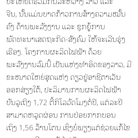
ປະໂຫຍດຮ່ວມກັນລະຫວ່າງ ລາວ ແລະ
ຈີນ, ນັ້ນແມ່ນບາດກ້າວການສ້າງຄວາມໝັ້ນ
ຄົງ ດ້ານພະລັງງານ ແລະ ຊຸກຍູ້ການ
ພັດທະນາເສດຖະກິດ-ສັງຄົມ ໃຫ້ຈະເລີນຮຸ່ງ
ເຮືອງ. ໂຄງການຜະລິດໄຟຟ້າ ດ້ວຍ
ພະລັງງານລົມນີ້ ເປັນແຫ່ງທຳອິດຂອງລາວ, ມີ
ຂະໜາດໃຫຍ່ສຸດແຫ່ງ ດຽວຢູ່ອາຊີຕາເວັນ
ອອກສ່ຽງໃຕ້, ປະລິມານການຜະລິດໄຟຟ້າ
ບັນລຸເຖິງ 1,72 ຕື້ກິໂລວັດໂມງຕໍ່ປີ, ແຕ່ລະປີ
ສາມາດຫລຸດຜ່ອນ ການປ່ອຍກາກບອນ
ເຖິງ 1,56 ລ້ານໂຕນ ເຊິ່ງບໍ່ພຽງແຕ່ຊ່ວຍແກ້ໄຂ