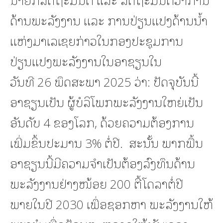
ດ້ານພະລັງງານ ແລະ ການປ່ຽນແປງດ້ານນໍ້າ
ແຫ່ງມາເລເຊຍກ່າວໃນກອງປະຊຸມການ
ປ່ຽນແປງພະລັງງານໃນອາຊຽນໃນ
ວັນທີ 26 ພຶດສະພາ 2025 ວ່າ: ປັດຈຸບັນນີ້
ອາຊຽນເປັນ ຜູ້ບໍລິໂພກພະລັງງານໃຫຍ່ເປັນ
ອັນດັບ 4 ຂອງໂລກ, ດ້ວຍຄວາມຕ້ອງການ
ເພີ່ມຂຶ້ນປະມານ 3% ຕໍ່ປີ. ສະນັ້ນ ພາກພື້ນ
ອາຊຽນນີ້ມີຄວາມຈໍາເປັນຕ້ອງລົງທຶນດ້ານ
ພະລັງງານຢ່າງໜ້ອຍ 200 ຕື້ໂດລາຕໍ່ປີ
ພາຍໃນປີ 2030 ເພື່ອຊອກຫາ ພະລັງງານໃຫ້