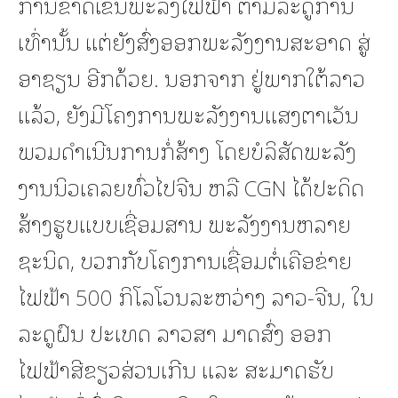
ການຂາດເຂີນພະລັງໄຟຟ້າ ຕາມລະດູການ
ເທົ່ານັ້ນ ແຕ່ຍັງສົ່ງອອກພະລັງງານສະອາດ ສູ່
ອາຊຽນ ອີກດ້ວຍ. ນອກຈາກ ຢູ່ພາກໃຕ້ລາວ
ແລ້ວ, ຍັງມີໂຄງການພະລັງງານແສງຕາເວັນ
ພວມດໍາເນີນການກໍ່ສ້າງ ໂດຍບໍລິສັດພະລັງ
ງານນິວເຄລຍທົ່ວໄປຈີນ ຫລື CGN ໄດ້ປະດິດ
ສ້າງຮູບແບບເຊື່ອມສານ ພະລັງງານຫລາຍ
ຊະນິດ, ບວກກັບໂຄງການເຊື່ອມຕໍ່ເຄືອຂ່າຍ
ໄຟຟ້າ 500 ກິໂລໂວນລະຫວ່າງ ລາວ-ຈີນ, ໃນ
ລະດູຝົນ ປະເທດ ລາວສາ ມາດສົ່ງ ອອກ
ໄຟຟ້າສີຂຽວສ່ວນເກີນ ແລະ ສະມາດຮັບ