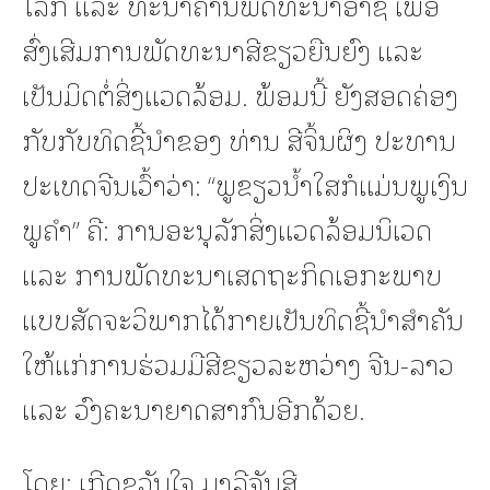
ໂລກ ແລະ ທະນາຄານພັດທະນາອາຊີ ເພື່ອ
ສົ່ງເສີມການພັດທະນາສີຂຽວຍືນຍົງ ແລະ
ເປັນມິດຕໍ່ສິ່ງແວດລ້ອມ. ພ້ອມນີ້ ຍັງສອດຄ່ອງ
ກັບກັບທິດຊີ້ນໍາຂອງ ທ່ານ ​ສີ​ຈິ້ນ​ຜິງ ປະທານ
ປະເທດຈີນເວົ້າວ່າ: “ພູ​ຂຽວ​ນ້ຳ​ໃສ​ກໍ​ແມ່ນ​ພູ​ເງິນ​
ພູ​ຄຳ” ຄື: ການ​ອະ​ນຸ​ລັກ​ສິ່ງ​ແວດ​ລ້ອມ​ນິ​ເວດ
ແລະ ການ​ພັດ​ທະ​ນາ​ເສດ​ຖະ​ກິດ​​ເອ​ກະ​ພາບ ​
ແບບ​ສັດ​ຈະ​ວິ​ພາກ​ໄດ້​​ກາຍເປັນ​ທິດ​ຊີ້​ນຳ​ສຳ​ຄັນ
​ໃຫ້​ແກ່​ການ​ຮ່ວມ​ມື​ສີ​ຂຽວ​ລະ​ຫວ່າງ ​ຈີນ​-ລາວ
ແລະ ວົງຄະນາຍາດສາກົນອີກດ້ວຍ.
ໂດຍ: ເກີດຂວັນໃຈ ມາລີຈັນສີ