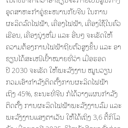
ອຸດສາຫະກໍາຄູ່ຂະໜານກັບຈີນ ໃນການ
ຜະລິດລົດໄຟຟ້າ, ເຄື່ອງໄຟຟ້າ, ເຄື່ອງໃຊ້ໃນຄົວ
ເຮືອນ, ເຄື່ອງນຸ່ງຫົ່ມ ແລະ ອື່ນໆ ຈະເຮັດໃຫ້
ຄວາມຕ້ອງການໄຟຟ້າຖີບຕົວສູງຂຶ້ນ ແລະ ອາ
ຊຽນໄດ້ສະເໜີເປົ້າໝາຍທີ່ວ່າ ເມື່ອຮອດ
ປີ 2030 ຈະເຮັດ ໃຫ້ພະລັງງານ ໝູນວຽນ
ກວມເອົາກຳລັງຕິດຕັ້ງການຜະລິດໄຟຟ້າ
ເຖິງ 45%, ຂະນະທີ່ຈີນ ກໍໄດ້ວາງແຜນກຳລັງ
ຕິດຕັ້ງ ການຜະລິດໄຟຟ້າພະລັງງານລົມ ແລະ
ພະລັງງານແສງຕາເວັນ ໃຫ້ໄດ້ເຖິງ 3,6 ຕື້ກິໂລ