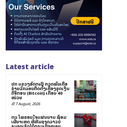
Latest article
ປກສ ແຂວງອັດຕະປື ກວດພົບເຄືອ
ຂ່າຍລັກລອບຕິດຕັ້ງເຄື່ອງຂຸດເງິນ
ດິຈິຕອນ (Bitcoin) ເກືອບ 40
ໝ່ວຍ
ທີ 7 August, 2026
ສຕລ ໂພສຂອບໃຈແຟນບານ ພ້ອມ
ເຜີຍສາເຫດ ທີ່ທີມຊາດລາວບໍ່
ສາມາດເຮັດໄດ້ຕາມເປົ້າໝາຍ