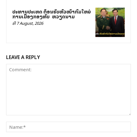
ປະທານປະເທດ ຕ້ອນຮັບຫົວໜ້າກົມໃຫຍ່
ການເມືອງກອງທັບ ສສ ຫວຽດນາມ
ທີ 7 August, 2026
LEAVE A REPLY
Comment:
Na