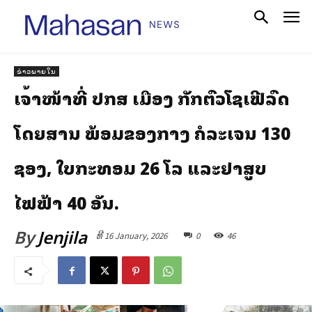
ຂ່າວພາຍໃນ
ເຈົ້າໜ້າທີ່ ປກສ ເມືອງ ກັກຕົວໂຊເຟີລົດ
ໂດຍສານ ພ້ອມຂອງກາງ ຄໍລະເຈນ 130
ຊອງ, ໃບກະທອມ 26 ໂລ ແລະຢາສູບ
ໄຟຟ້າ 40 ອັນ.
By
Jenjila
ທີ 16 January, 2026
0
46