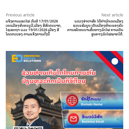
Previous article
Next article
ແຈ້ງການມອດໄຟ ວັນທີ 17/01/2026
ແຂວງຈໍາປາສັກ ໄດ້ກຳນົດເຂດເມືອງ
ເຂດເມືອງຈັນທະບູລີ,ເມືອງ ສີສັດຕະນາກ,
ຊະນະສົມບູນ ເປັນເມືອງທີ່ຈະຮອງຮັບ
ໄຊເສດຖາ ແລະ 19/01/2026 ເມືອງ ສີ
ການພັດທະນາເສັ້ນທາງລົດໄຟ ກາຍເປັນ
ໂຄດຕະບອງ ຕາມແຈ້ງການດັ່ງນີ້
ສູນກາງລົດໄຟພາກໃຕ້.