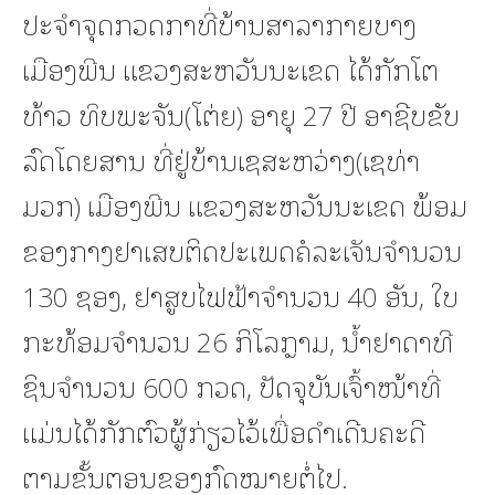
ປະຈຳຈຸດກວດກາທີ່ບ້ານສາລາກາຍບາງ
ເມືອງພີນ ແຂວງສະຫວັນນະເຂດ ໄດ້ກັກໂຕ
ທ້າວ ທິບພະຈັນ(ໂຕ່ຍ) ອາຍຸ 27 ປີ ອາຊີບຂັບ
ລົດໂດຍສານ ທີ່ຢູ່ບ້ານເຊສະຫວ່າງ(ເຊທ່າ
ມວກ) ເມືອງພີນ ແຂວງສະຫວັນນະເຂດ ພ້ອມ
ຂອງກາງຢາເສບຕິດປະເພດຄໍລະເຈັນຈຳນວນ
130 ຊອງ, ຢາສູບໄຟຟ້າຈຳນວນ 40 ອັນ, ໃບ
ກະທ້ອມຈຳນວນ 26 ກິໂລກຼາມ, ນ້ຳຢາດາທີ
ຊິນຈຳນວນ 600 ກວດ, ປັດຈຸບັນເຈົ້າໜ້າທີ່
ແມ່ນໄດ້ກັກຕົວຜູ້ກ່ຽວໄວ້ເພື່ອດໍາເດີນຄະດີ
ຕາມຂັ້ນຕອນຂອງກົດໝາຍຕໍ່ໄປ.