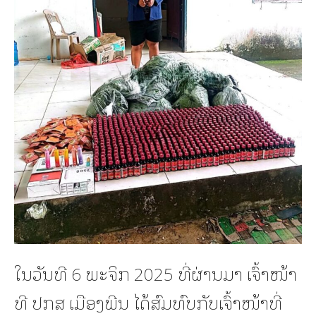
ໃນວັນທີ 6 ພະຈິກ 2025 ທີ່ຜ່ານມາ ເຈົ້າໜ້າ
ທີ ປກສ ເມືອງພີນ ໄດ້ສົມທົບກັບເຈົ້າໜ້າທີ່