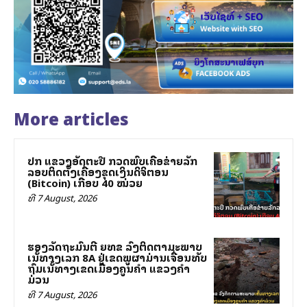
More articles
ປກສ ແຂວງອັດຕະປື ກວດພົບເຄືອຂ່າຍລັກ
ລອບຕິດຕັ້ງເຄື່ອງຂຸດເງິນດິຈິຕອນ
(Bitcoin) ເກືອບ 40 ໝ່ວຍ
ທີ 7 August, 2026
ຮອງລັດຖະມົນຕີ ຍທຂ ລົງຕິດຕາມສະພາບ
ເສັ້ນທາງເລກ 8A ຢູ່ເຂດພູຜາມ່ານເຈື່ອນທັບ
ຖົມເສັ້ນທາງເຂດເມືອງຄູນຄໍາ ແຂວງຄໍາ
ມ່ວນ
ທີ 7 August, 2026