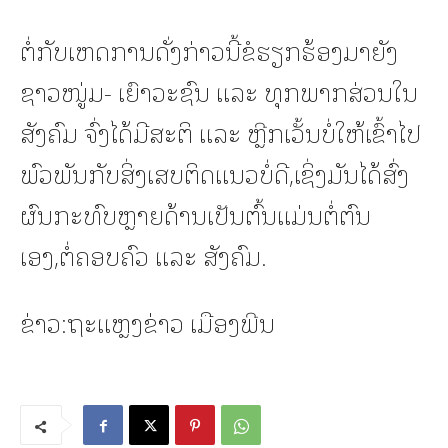
ຕໍ່ກັບເຫດການດັ່ງກ່າວນີ້ຂໍຮຽກຮ້ອງມາຍັງ
ຊາວໜູ່ມ- ເຍົາວະຊົນ ແລະ ທຸກພາກສ່ວນໃນ
ສັງຄົມ ຈົ່ງໄດ້ມີສະຕິ ແລະ ຫຼີກເວັ້ນບໍ່ໃຫ້ເຂົ້າໄປ
ພົວພັນກັບສິ່ງເສບຕິດແນວບໍ່ດີ,ເຊິ່ງມັນໄດ້ສົ່ງ
ຜົນກະທົບຫຼາຍດ້ານເປັນຕົ້ນແມ່ນຕໍ່ຕົນ
ເອງ,ຕໍ່ຄອບຄົວ ແລະ ສັງຄົມ.
ຂ່າວ:ຖະແຫຼງຂ່າວ ເມືອງພີນ