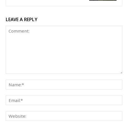
LEAVE A REPLY
Comment:
Na
Ema
Web