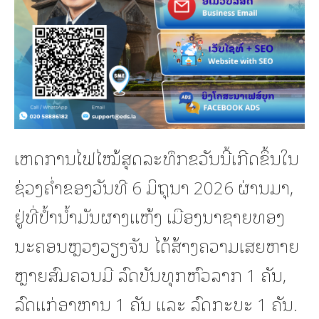
ເຫດການໄຟໄໝ້ສຸດລະທຶກຂວັນນີ້ເກີດຂຶ້ນໃນ
ຊ່ວງຄ່ຳຂອງວັນທີ 6 ມິຖຸນາ 2026 ຜ່ານມາ,
ຢູ່ທີ່ປ້ຳນ້ຳມັນຜາງແຫ້ງ ເມືອງນາຊາຍທອງ
ນະຄອນຫຼວງວຽງຈັນ ໄດ້ສ້າງຄວາມເສຍຫາຍ
ຫຼາຍສົມຄວນມີ ລົດບັນທຸກຫົວລາກ 1 ຄັນ,
ລົດແກ່ອາຫານ 1 ຄັນ ແລະ ລົດກະບະ 1 ຄັນ.