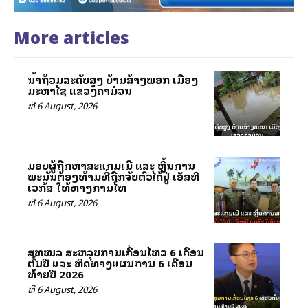
More articles
ນ້ຳຖ້ວມລະດັບສູງ ບ້ານສ້າງພອກ ເມືອງ
ມະຫາໄຊ ແຂວງຄຳມ່ວນ
ທີ 6 August, 2026
ມອບຜູ້ຖືກຫາສະແກມເມີ ແລະ ຫຼິ້ນການ
ພະນັນຕ້ອງຫ້າມທີ່ຖືກຈັບຕົວໄດ້ຢູ່ ເອັສທີ
ເວກັສ ໃຫ້ທາງການໄທ
ທີ 6 August, 2026
ສທໜລ ສະຫລຸບການເຄື່ອນໄຫວ 6 ເດືອນ
ຕົ້ນປີ ແລະ ທິດທາງແຜນການ 6 ເດືອນ
ທ້າຍປີ 2026
ທີ 6 August, 2026