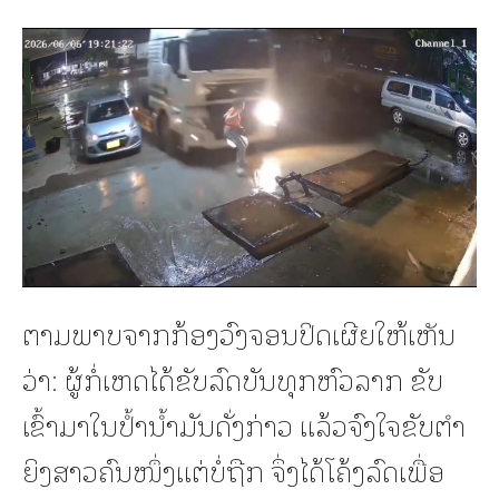
ຕາມພາບຈາກກ້ອງວົງຈອນປິດເຜີຍໃຫ້ເຫັນ
ວ່າ: ຜູ້ກໍ່ເຫດໄດ້ຂັບລົດບັນທຸກຫົວລາກ ຂັບ
ເຂົ້າມາໃນປ້ຳນ້ຳມັນດັ່ງກ່າວ ແລ້ວຈົງໃຈຂັບຕຳ
ຍິງສາວຄົນໜຶ່ງແຕ່ບໍ່ຖືກ ຈຶ່ງໄດ້ໂຄ້ງລົດເພື່ອ