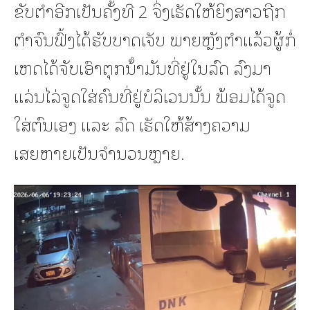
ຂັບຕຳອີກເປັນຄັ້ງທີ 2 ຈຶ່ງເຮັດໃຫ້ຍິງສາວຖືກ
ຕໍາຈົນຟົ້ງໄດ້ຮັບບາດເຈັບ ພາຍຫຼັງຕໍາແລ້ວຜູ້ກໍ່
ເຫດໄດ້ຈັບເອົາຕຸກນ້ໍາມັນທີ່ຢູ່ໃນລົດ ລົງມາ
ແລ່ນໄລ່ຈູດໃສ່ຄົນທີ່ຢູ່ບໍລິເວນນັ້ນ ພ້ອມໄດ້ຈູດ
ໃສ່ຕົນເອງ ແລະ ລົດ ເຮັດໃຫ້ສ້າງຄວາມ
ເສຍຫາຍເປັນຈຳນວນຫຼາຍ.