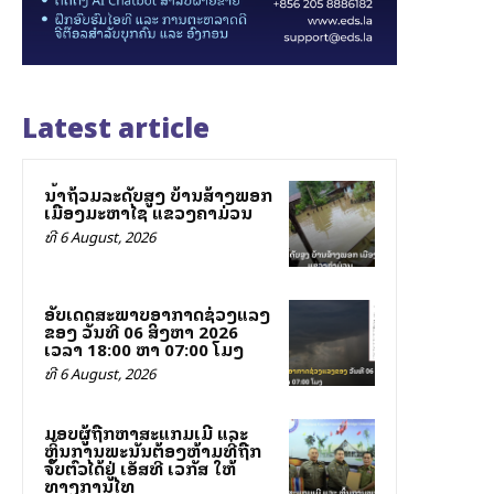
Latest article
ນ້ຳຖ້ວມລະດັບສູງ ບ້ານສ້າງພອກ
ເມືອງມະຫາໄຊ ແຂວງຄຳມ່ວນ
ທີ 6 August, 2026
ອັບເດດສະພາບອາກາດຊ່ວງແລງ
ຂອງ ວັນທີ 06 ສິງຫາ 2026
ເວລາ 18:00 ຫາ 07:00 ໂມງ
ທີ 6 August, 2026
ມອບຜູ້ຖືກຫາສະແກມເມີ ແລະ
ຫຼິ້ນການພະນັນຕ້ອງຫ້າມທີ່ຖືກ
ຈັບຕົວໄດ້ຢູ່ ເອັສທີ ເວກັສ ໃຫ້
ທາງການໄທ