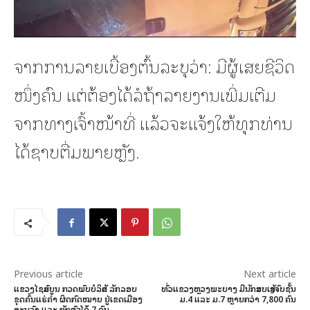
ຈາກການລາຍເບື້ອງຕົ້ນລະບຸວ່າ: ມີຜູ້ເສຍຊີວິດ
ໜຶ່ງຄົນ ແຕ່ຕ້ອງໄດ້ລໍຖ້າລາຍງານເພີ່ມເຕີມ
ຈາກທາງເຈົ້າໜ້າທີ່ ແລ້ວຈະແຈ້ງໃຫ້ທຸກທ່ານ
ໄດ້ຊາບຕື່ມພາຍຫຼັງ.
Previous article
Next article
ແຂວງໄຊສົມບູນ ກວດພົບບໍລິສັດ ລັກລອບ
ທົ່ວແຂວງຫຼວງພະບາງ ມີນັກສອບເສັງຈົບຊັ້ນ
ຂຸດຄົ້ນແຮ່ຄໍາ ຜິດກົດໝາຍ ຢູ່ເຂດເມືອງ
ມ.4 ແລະ ມ.7 ຫຼາຍກວ່າ 7,800 ຄົນ
ອະນຸວົງ ແລະ ກັກຕົວໄດ້ 7 ຄົນ