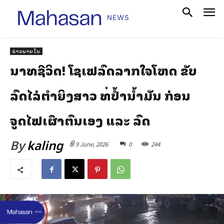
ຂ່າວພາຍໃນ
ນາທີຊີວິດ! ໂຊເຟີລົດລາກໃຈໂຫດ ຂັບ
ລົດໄລ່ຕຳຍິງສາວ ທີ່ປ້ຳນ້ຳມັນ ກ່ອນ
ຈູດໄຟເຜົາຕົນເອງ ແລະ ລົດ
By
kaling
ທີ 9 June, 2026
0
244