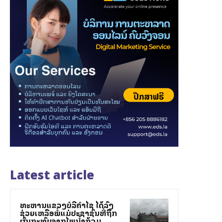
Latest article
ທະຫານແຂວງບໍລີຄຳໄຊ ໄດ້ລົງ
ຊ່ວຍເຫລືອພໍ່ແມ່ປະຊາຊົນທີ່ຖືກ
ຜົນກະທົບຈາກໄພນ້ຳຖ້ວມ