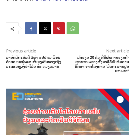
Previous article
Next article
ນາຍົກລັດຖະມົນຕີ ແຫ່ງ ສປປ ລາວ ພ້ອມ
ນັກຮຽນ 20 ຄົນ ທີ່ມີຜົນການຮຽນດີ-
ດ້ວຍຄະນະຜູ້ແທນຂັ້ນສູງເດີນທາງເຖິງ
ທຸກຍາກ ແຂວງຜົ້ງສາລີ ໄດ້ຮັບທຶນການ
ນະຄອນຫຼວງຮ່າໂນ້ຍ ສສ ຫວຽດນາມ
ສຶກສາ ຈາກໂຄງການ “ມິດຕະພາບຢູນ
ນານ-ລາວ”