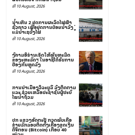
ທີ 10 August, 2026
ນໍ້າເທີນ 2 ຢຸດການຜະລິດໄຟຟ້າ
ຊົ່ວຄາວ ເພື່ອຢຸດການປ່ອຍນໍ້າລົງສູ່
ແມ່ນໍ້າເຊບັ້ງໄຟ
ທີ 10 August, 2026
ສົງຄາມອິຮ່ານເຮັດໃຫ້ພັນທະມິດ
ຂອງສະຫະລັດฯ ໃນອາຊີໄດ້ຮັບການ
ປ້ອງກັນຫຼຸດລົງ
ທີ 10 August, 2026
ການນຳເມືອງວິລະບູລີ ລົງຕິດຕາມ
ແລະ ຊ່ວຍເຫລືອປະຊາຊົນຜູ້ປະສົບ
ໄພນ້ຳຖ້ວມ
ທີ 10 August, 2026
ປກສ ແຂວງອັດຕະປື ກວດພົບເຄືອ
ຂ່າຍລັກລອບຕິດຕັ້ງເຄື່ອງຂຸດເງິນ
ດິຈິຕອນ (Bitcoin) ເກືອບ 40
ໝ່ວຍ