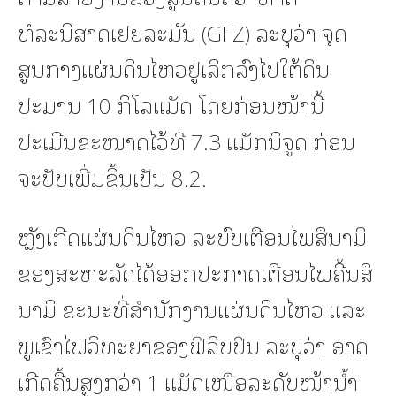
ທໍລະນີສາດເຢຍລະມັນ (GFZ) ລະບຸວ່າ ຈຸດ
ສູນກາງແຜ່ນດິນໄຫວຢູ່ເລິກລົງໄປໃຕ້ດິນ
ປະມານ 10 ກິໂລແມັດ ໂດຍກ່ອນໜ້ານີ້
ປະເມີນຂະໜາດໄວ້ທີ່ 7.3 ແມັກນິຈູດ ກ່ອນ
ຈະປັບເພີ່ມຂຶ້ນເປັນ 8.2.
ຫຼັງເກີດແຜ່ນດິນໄຫວ ລະບົບເຕືອນໄພສຶນາມິ
ຂອງສະຫະລັດໄດ້ອອກປະກາດເຕືອນໄພຄື້ນສຶ
ນາມິ ຂະນະທີ່ສຳນັກງານແຜ່ນດິນໄຫວ ແລະ
ພູເຂົາໄຟວິທະຍາຂອງຟິລິບປິນ ລະບຸວ່າ ອາດ
ເກີດຄື້ນສູງກວ່າ 1 ແມັດເໜືອລະດັບໜ້ານ້ຳ