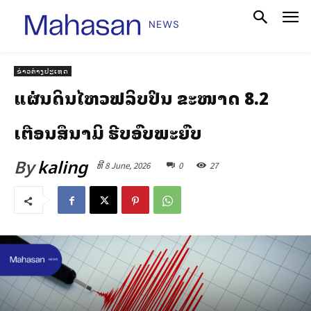
ຂ່າວຕ່າງປະເທດ
ແຜ່ນດິນໄຫວຟິລິບປິນ ຂະໜາດ 8.2
ເຕືອນສຶນາມິ ຮີບອົບພະຍົບ
By
kaling
ທີ 8 June, 2026
0
27