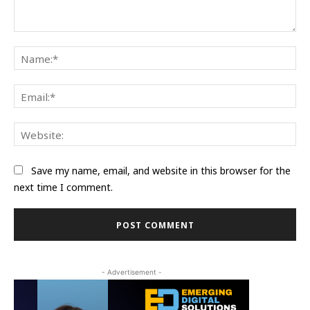
Comment:
Na
Ema
Web
Save my name, email, and website in this browser for the
next time I comment.
- Advertisement -