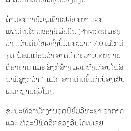
ດ້ານສະຖາບັນພູເຂົາໄຟວິທະຍາ ແລະ
ແຜ່ນດິນໄຫວຂອງຟິລິບປິນ (Phivolcs) ລະບຸ
ວ່າ ແຜ່ນດິນໄຫວຄັ້ງນີ້ມີຂະໜາດ 7.0 ແມັກນິ
ຈູດ ພ້ອມເຕືອນວ່າ ອາດເກີດຄວາມເສຍຫາຍ
ຕໍ່ອາຄານ ແລະ ສິ່ງກໍ່ສ້າງ ລວມທັງເຕືອນໄພສຶ
ນາມິສູງກວ່າ 1 ແມັດ ອາດເກີດຂຶ້ນຕໍ່ເນື່ອງເປັນ
ເວລາຫຼາຍຊົ່ວໂມງ.
ຂະນະທີ່ສຳນັກງານອຸຕຸນິຍົມວິທະຍາ ອາກາດ
ແລະ ທໍລະນີຟິດສິກຂອງອິນໂດເນເຊຍ