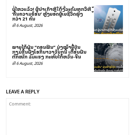
ບໍ່ໄຫວແລ້ວ! ຜູ້ນຳເກົາຫຼີໃຕ້ສັ່ງລະດົມທຸກວິທີສູ້
‘ຄື້ນຄວາມຮ້ອນ’ ຫຼັງຍອດຜູ້ເສຍຊີວິດພຸ່ງ
ກວ່າ 21 ຄົນ
ທີ 6 August, 2026
ພາຍຸໄຕ້ຝຸ່ນ “ດອນຟິນ” ມຸ່ງໜ້າສູ່ຍີ່ປຸ່ນ
ກຽມຂຶ້ນຝັ່ງໂອກິນາວາວັນສຸກນີ້ ເຕືອນຝົນ
ຕົກໜັກ ລົມແຮງ ກະທົບໄຕ້ຫວັນ-ຈີນ
ທີ 6 August, 2026
LEAVE A REPLY