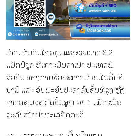
ເກີດແຜ່ນດິນໄຫວຮຸນແຮງຂະໜາດ 8.2
ແມັກນິຈູດ ທີ່ເກາະມິນດາເນົາ ປະເທດຟິ
ລິບປິນ ທາງການຮີບປະກາດເຕືອນໄພຄື້ນສຶ
ນາມິ ແລະ ອົບພະຍົບປະຊາຊົນຂຶ້ນທີ່ສູງ ຫຼັງ
ຄາດຄະເນຈະເກີດຄື້ນສູງກວ່າ 1 ແມັດເໜືອ
ລະດັບໜ້ານ້ຳທະເລປົກກະຕິ.
ຕາມລາຍງານຂອງສູນຄົ້ນຄວ້າທາດ