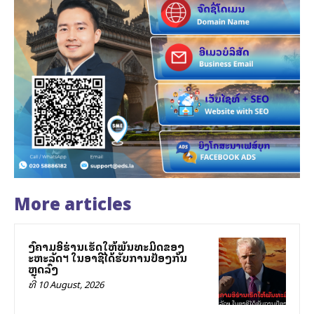
More articles
ສົງຄາມອິຮ່ານເຮັດໃຫ້ພັນທະມິດຂອງ
ສະຫະລັດฯ ໃນອາຊີໄດ້ຮັບການປ້ອງກັນ
ຫຼຸດລົງ
ທີ 10 August, 2026