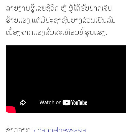
ລາຍງານຜູ້ເສຍຊີວິດ ຫຼື ຜູ້ໄດ້ຮັບບາດເຈັບ
ຮ້າຍແຮງ ແຕ່ມີປະຊາຊົນບາງສ່ວນເປັນລົມ
ເນື່ອງຈາກແຮງສັ່ນສະເທືອນທີ່ຮຸນແຮງ.
ຂ່າວຈາກ:
channelnewsasia