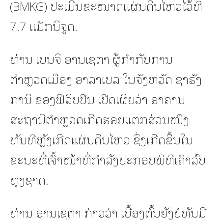
(BMKG) ປະເມີນຂະໜາດແຜ່ນດິນໄຫວໄວ້ທີ່
7.7 ແມັກນິຈູດ.
ທ່ານ ເບນຈິ ອານເຊຕາ ຜູ້ກຳກັບການ
ຕຳຫຼວດເມືອງ ອາລາເບລ ໃນຈັງຫວັດ ຊາຣັງ
ການີ ຂອງຟິລິບປິນ ເປີດເຜີຍວ່າ ອາຄານ
ສະຖານີຕຳຫຼວດເກີດຮອຍແຕກສ່ວນໜຶ່ງ
ທັນທີຫຼັງເກີດແຜ່ນດິນໄຫວ ຊຶ່ງເກີດຂຶ້ນໃນ
ຂະນະທີ່ເຈົ້າໜ້າທີ່ກຳລັງປະກອບພິທີເຄົາລົບ
ທຸງຊາດ.
ທ່ານ ອານເຊຕາ ກ່າວວ່າ ເບື້ອງຕົ້ນຍັງບໍ່ທັນມີ