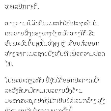
ທະເລປົກກະຕິ.
ທາງການຟິລິບປິນແນະນຳໃຫ້ປະຊາຊົນໃນ
ເຂດຊາຍຝັ່ງຂອງບາງຈັງຫວັດທາງໃຕ້ ຮີບ
ອົບພະຍົບຂຶ້ນສູ່ພື້ນທີ່ສູງ ຫຼື ເຄື່ອນຕົວອອກ
ຫ່າງຈາກແນວຊາຍຝັ່ງທັນທີ ເພື່ອຄວາມປອດ
ໄພ.
ໃນຂະນະດຽວກັນ ຍີ່ປຸ່ນໄດ້ອອກປະກາດເຝົ້າ
ລະວັງສຶນາມິຕາມແນວຊາຍຝັ່ງດ້ານ
ມະຫາສະໝຸດປາຊິຟິກເປັນບໍລິເວນກວ້າງ ຫຼັງ
ເກີດແຜ່ນດິນໄຫວຮຸນແຮງຄັ້ງນີ້.