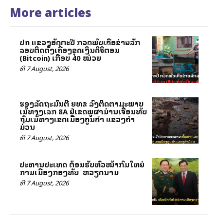
More articles
ປກສ ແຂວງອັດຕະປື ກວດພົບເຄືອຂ່າຍລັກ
ລອບຕິດຕັ້ງເຄື່ອງຂຸດເງິນດິຈິຕອນ
(Bitcoin) ເກືອບ 40 ໝ່ວຍ
ທີ 7 August, 2026
ຮອງລັດຖະມົນຕີ ຍທຂ ລົງຕິດຕາມສະພາບ
ເສັ້ນທາງເລກ 8A ຢູ່ເຂດພູຜາມ່ານເຈື່ອນທັບ
ຖົມເສັ້ນທາງເຂດເມືອງຄູນຄໍາ ແຂວງຄໍາ
ມ່ວນ
ທີ 7 August, 2026
ປະທານປະເທດ ຕ້ອນຮັບຫົວໜ້າກົມໃຫຍ່
ການເມືອງກອງທັບ ສສ ຫວຽດນາມ
ທີ 7 August, 2026