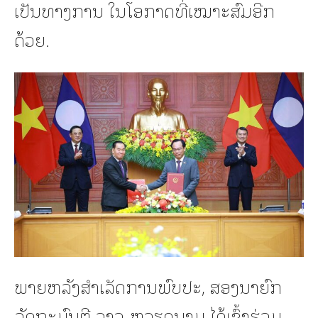
ເປັນທາງການ ໃນໂອກາດທີ່ເໝາະສົມອີກ
ດ້ວຍ.
ພາຍຫລັງສໍາເລັດການພົບປະ, ສອງນາຍົກ
ລັດຖະມົນຕີ ລາວ-ຫວຽດນາມ ໄດ້ເຂົ້າຮ່ວມ