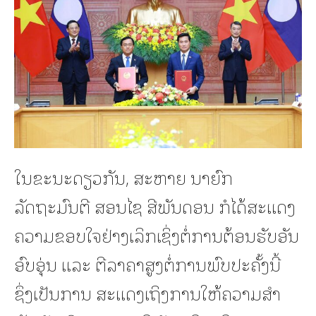
ໃນຂະນະດຽວກັນ, ສະຫາຍ ນາຍົກ
ລັດຖະມົນຕີ ສອນໄຊ ສີພັນດອນ ກໍໄດ້ສະແດງ
ຄວາມຂອບໃຈຢ່າງເລິກເຊິ່ງຕໍ່ການຕ້ອນຮັບອັນ
ອົບອຸ່ນ ແລະ ຕີລາຄາສູງຕໍ່ການພົບປະຄັ້ງນີ້
ຊຶ່ງເປັນການ ສະແດງເຖິງການໃຫ້ຄວາມສໍາ