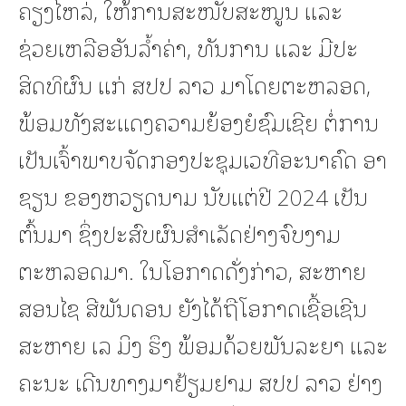
ຄຽງໄຫລ່, ໃຫ້ການສະໜັບສະໜູນ ແລະ
ຊ່ວຍເຫລືອອັນລໍ້າຄ່າ, ທັນການ ແລະ ມີປະ
ສິດທິຜົນ ແກ່ ສປປ ລາວ ມາໂດຍຕະຫລອດ,
ພ້ອມທັງສະແດງຄວາມຍ້ອງຍໍຊົມເຊີຍ ຕໍ່ການ
ເປັນເຈົ້າພາບຈັດກອງປະຊຸມເວທີອະນາຄົດ ອາ
ຊຽນ ຂອງຫວຽດນາມ ນັບແຕ່ປີ 2024 ເປັນ
ຕົ້ນມາ ຊຶ່ງປະສົບຜົນສຳເລັດຢ່າງຈົບງາມ
ຕະຫລອດມາ. ໃນໂອກາດດັ່ງກ່າວ, ສະຫາຍ
ສອນໄຊ ສີພັນດອນ ຍັງໄດ້ຖືໂອກາດເຊື້ອເຊີນ
ສະຫາຍ ເລ ມິງ ຮຶງ ພ້ອມດ້ວຍພັນລະຍາ ແລະ
ຄະນະ ເດີນທາງມາຢ້ຽມຢາມ ສປປ ລາວ ຢ່າງ