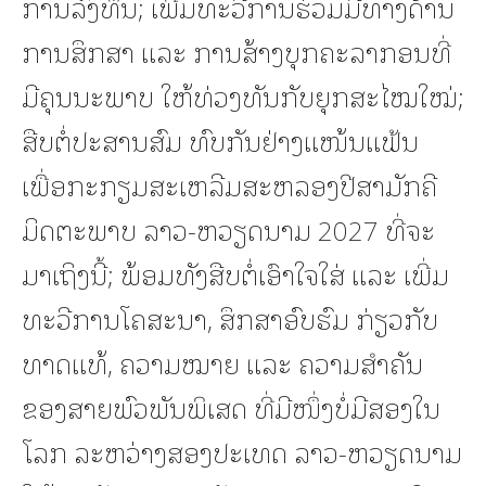
ການລົງທຶນ; ເພີ່ມທະວີການຮ່ວມມືທາງດ້ານ
ການສຶກສາ ແລະ ການສ້າງບຸກຄະລາກອນທີ່
ມີຄຸນນະພາບ ໃຫ້ທ່ວງທັນກັບຍຸກສະໄໝໃໝ່;
ສືບຕໍ່ປະສານສົມ ທົບກັນຢ່າງແໜ້ນແຟ້ນ
ເພື່ອກະກຽມສະເຫລີມສະຫລອງປີສາມັກຄີ
ມິດຕະພາບ ລາວ-ຫວຽດນາມ 2027 ທີ່ຈະ
ມາເຖິງນີ້; ພ້ອມທັງສືບຕໍ່ເອົາໃຈໃສ່ ແລະ ເພີ່ມ
ທະວີການໂຄສະນາ, ສຶກສາອົບຮົມ ກ່ຽວກັບ
ທາດແທ້, ຄວາມໝາຍ ແລະ ຄວາມສໍາຄັນ
ຂອງສາຍພົວພັນພິເສດ ທີ່ມີໜຶ່ງບໍ່ມີສອງໃນ
ໂລກ ລະຫວ່າງສອງປະເທດ ລາວ-ຫວຽດນາມ