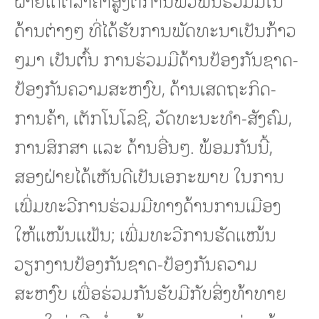
ດ້ານຕ່າງໆ ທີ່ໄດ້ຮັບການພັດທະນາເປັນກ້າວ
ໆມາ ເປັນຕົ້ນ ການຮ່ວມມືດ້ານປ້ອງກັນຊາດ-
ປ້ອງກັນຄວາມສະຫງົບ, ດ້ານເສດຖະກິດ-
ການຄ້າ, ເຕັກໂນໂລຊີ, ວັດທະນະທໍາ-ສັງຄົມ,
ການສຶກສາ ແລະ ດ້ານອື່ນໆ. ພ້ອມກັນນີ້,
ສອງຝ່າຍໄດ້ເຫັນດີເປັນເອກະພາບ ໃນການ
ເພີ່ມທະວີການຮ່ວມມືທາງດ້ານການເມືອງ
ໃຫ້ແໜ້ນແຟ້ນ; ເພີ່ມທະວີການຮັດແໜ້ນ
ວຽກງານປ້ອງກັນຊາດ-ປ້ອງກັນຄວາມ
ສະຫງົບ ເພື່ອຮ່ວມກັນຮັບມືກັບສິ່ງທ້າທາຍ