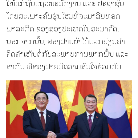
ໃຫ້ແກ່ຖັນແຖວພະນັກງານ ແລະ ປະຊາຊົນ
ໂດຍສະເພາະຄົນຮຸ່ນໃໝ່ທີ່ຈະມາສືບທອດ
ພາລະກິດ ຂອງສອງປະເທດໃນອະນາຄົດ.
ນອກຈາກນັ້ນ, ສອງຝ່າຍຍັງໄດ້ແລກປ່ຽນຄໍາ
ຄິດຄໍາເຫັນຕໍ່ກັບສະພາບການພາກພື້ນ ແລະ
ສາກົນ ທີ່ສອງຝ່າຍມີຄວາມສົນໃຈຮ່ວມກັນ.