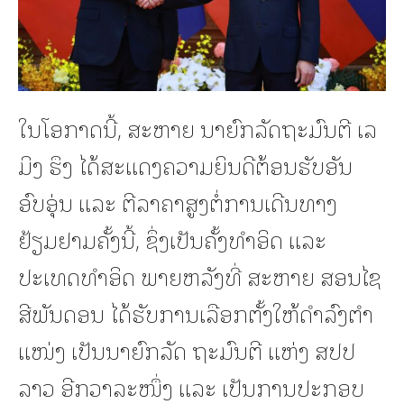
ໃນໂອກາດນີ້, ສະຫາຍ ນາຍົກລັດຖະມົນຕີ ເລ
ມິງ ຮຶງ ໄດ້ສະແດງຄວາມຍິນດີຕ້ອນຮັບອັນ
ອົບອຸ່ນ ແລະ ຕີລາຄາສູງຕໍ່ການເດີນທາງ
ຢ້ຽມຢາມຄັ້ງນີ້, ຊຶ່ງເປັນຄັ້ງທໍາອິດ ແລະ
ປະເທດທຳອິດ ພາຍຫລັງທີ່ ສະຫາຍ ສອນໄຊ
ສີພັນດອນ ໄດ້ຮັບການເລືອກຕັ້ງໃຫ້ດຳລົງຕໍາ
ແໜ່ງ ເປັນນາຍົກລັດ ຖະມົນຕີ ແຫ່ງ ສປປ
ລາວ ອີກວາລະໜຶ່ງ ແລະ ເປັນການປະກອບ