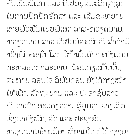
ຄັນເປັນພິເສດ ແລະ ຖືເປັນບຸລິມະສິດສູງສຸດ
ໃນການປົກປັກຮັກສາ ແລະ ເສີມຂະຫຍາຍ
ສາຍພົວພັນແບບພິເສດ ລາວ-ຫວຽດນາມ,
ຫວຽດນາມ-ລາວ ທີ່ເປັນມໍລະດົກອັນລໍ້າຄ່າມີ
ໜຶ່ງບໍ່ມີສອງໃນໂລກ ໃຫ້ໝັ້ນຄົງທະນົງແກ່ນ
ຕະຫລອດກາລະນານ. ພ້ອມດຽວກັນນັ້ນ,
ສະຫາຍ ສອນໄຊ ສີພັນດອນ ຍັງໄດ້ຕາງໜ້າ
ໃຫ້ພັກ, ລັດຖະບານ ແລະ ປະຊາຊົນລາວ
ບັນດາເຜົ່າ ສະແດງຄວາມຮູ້ບຸນຄຸນຢ່າງເລິກ
ເຊິ່ງມາຍັງພັກ, ລັດ ແລະ ປະຊາຊົນ
ຫວຽດນາມອ້າຍນ້ອງ ທີ່ຍາມໃດ ກໍໄດ້ຄຽງບ່າ