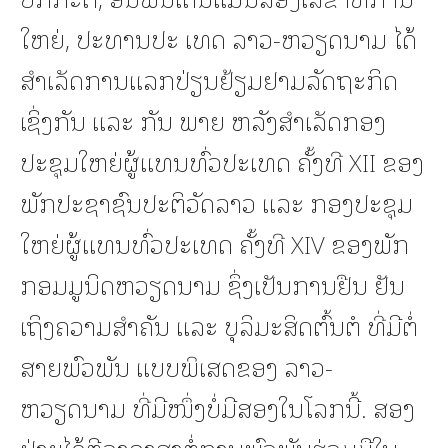
ໃຫຍ່, ປະທານປະ ເທດ ລາວ-ຫວຽດນາມ ໄດ້
ສໍາເລັດການແລກປ່ຽນຢ້ຽມຢາມລັດຖະກິດ
ເຊິ່ງກັນ ແລະ ກັນ ພາຍ ຫລັງສໍາເລັດກອງ
ປະຊຸມໃຫຍ່ຜູ້ແທນທົ່ວປະເທດ ຄັ້ງທີ XII ຂອງ
ພັກປະຊາຊົນປະຕິວັດລາວ ແລະ ກອງປະຊຸມ
ໃຫຍ່ຜູ້ແທນທົ່ວປະເທດ ຄັ້ງທີ XIV ຂອງພັກ
ກອມມູນິດຫວຽດນາມ ຊຶ່ງເປັນການຢືນ ຢັນ
ເຖິງຄວາມສໍາຄັນ ແລະ ບຸລິມະສິດຕົ້ນຕໍ ທີ່ມີຕໍ່
ສາຍພົວພັນ ແບບພິເສດຂອງ ລາວ-
ຫວຽດນາມ ທີ່ມີໜຶ່ງບໍ່ມີສອງໃນໂລກນີ້. ສອງ
ຝ່າຍໄດ້ຕີລາຄາສູງຕໍ່ການພົວພັນຮ່ວມມືໃນ