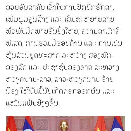
ສ່ວນອັນສໍາຄັນ ເຂົ້າໃນການປົກປັກຮັກສາ,
ເພີ່ມພູມຄູນສ້າງ ແລະ ເສີມຂະຫຍາຍສາຍ
ພົວພັນມິດພາບອັນຍິ່ງໃຫຍ່, ຄວາມສາມັກຄີ
ພິເສດ, ການຮ່ວມມືຮອບດ້ານ ແລະ ການເປັນ
ຫຸ້ນສ່ວນຍຸດທະສາດ ລະຫວ່າງ ສອງພັກ,
ສອງລັດ ແລະ ປະຊາຊົນສອງຊາດ ລະຫວ່າງ
ຫວຽດນາມ-ລາວ, ລາວ-ຫວຽດນາມ ອ້າຍ
ນ້ອງ ໃຫ້ນັບມື້ນັບເກີດດອກອອກຜົນ ແລະ
ແໜ້ນແຟ້ນຍິ່ງໆຂຶ້ນ.