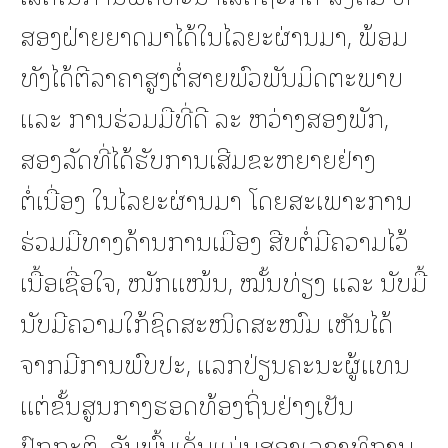
ສອງຝ່າຍຍາດມາໄດ້ໃນໄລຍະຜ່ານມາ, ພ້ອມ
ທັງໄດ້ຕີລາຄາສູງຕໍ່ສາຍພົວພັນມິດຕະພາບ
ແລະ ການຮ່ວມມືທີ່ດີ ລະ ຫວ່າງສອງພັກ,
ສອງລັດທີ່ໄດ້ຮັບການເສີມຂະຫຍາຍຢ່າງ
ຕໍ່ເນື່ອງ ໃນໄລຍະຜ່ານມາ ໂດຍສະເພາະການ
ຮ່ວມມືທາງດ້ານການເມືອງ ສືບຕໍ່ມີຄວາມໄວ້
ເນື້ອເຊື່ອໃຈ, ໜັກແໜ້ນ, ໝັ້ນທ່ຽງ ແລະ ນັບມື້
ນັບມີຄວາມໃກ້ຊິດສະໜິດສະໜົມ ເຫັນໄດ້
ຈາກມີການພົບປະ, ແລກປ່ຽນຄະນະຜູ້ແທນ
ແຕ່ຂັ້ນສູນກາງຮອດທ້ອງຖິ່ນຢ່າງເປັນ
ປົກກະຕິ, ອັນພົ້ນເດັ່ນແມ່ນສອງເລຂາທິການ