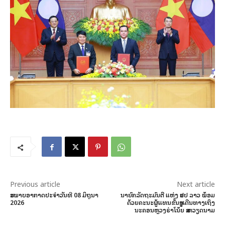
Previous article
Next article
ສະພາບອາກາດປະຈໍາວັນທີ 08 ມິຖຸນາ
ນາຍົກລັດຖະມົນຕີ ແຫ່ງ ສປປ ລາວ ພ້ອມ
2026
ດ້ວຍຄະນະຜູ້ແທນຂັ້ນສູງເດີນທາງເຖິງ
ນະຄອນຫຼວງຮ່າໂນ້ຍ ສສ ຫວຽດນາມ