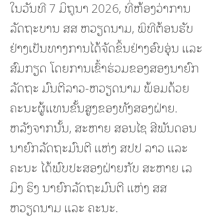
ໃນວັນທີ 7 ມິຖຸນາ 2026, ທີ່ຫ້ອງວ່າການ
ລັດຖະບານ ສສ ຫວຽດນາມ, ພິທີຕ້ອນຮັບ
ຢ່າງເປັນທາງການໄດ້ຈັດຂຶ້ນຢ່າງອົບອຸ່ນ ແລະ
ສົມກຽດ ໂດຍການເຂົ້າຮ່ວມຂອງສອງນາຍົກ
ລັດຖະ ມົນຕີລາວ-ຫວຽດນາມ ພ້ອມດ້ວຍ
ຄະນະຜູ້ແທນຂັ້ນສູງຂອງທັງສອງຝ່າຍ.
ຫລັງຈາກນັ້ນ, ສະຫາຍ ສອນໄຊ ສີພັນດອນ
ນາຍົກລັດຖະມົນຕີ ແຫ່ງ ສປປ ລາວ ແລະ
ຄະນະ ໄດ້ພົບປະສອງຝ່າຍກັບ ສະຫາຍ ເລ
ມິງ ຮຶງ ນາຍົກລັດຖະມົນຕີ ແຫ່ງ ສສ
ຫວຽດນາມ ແລະ ຄະນະ.