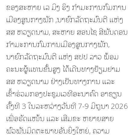
ຂອງສະຫາຍ ເລ ມິງ ຮຶງ ກຳມະການກົມການ
ເມືອງສູນກາງພັກ ,ນາຍົກລັດຖະມົນຕີ ແຫ່ງ
ສສ ຫວຽດນາມ, ສະຫາຍ ສອນໄຊ ສີພັນດອນ
ກຳມະການກົມການເມືອງສູນກາງພັກ,
ນາຍົກລັດຖະມົນຕີ ແຫ່ງ ສປປ ລາວ ພ້ອມ
ຄະນະຜູ້ແທນຂັ້ນສູງ ໄດ້ເດີນທາງຢ້ຽມຢາມ
ສສ ຫວຽດນາມ ຢ່າງເປັນທາງການ ແລະ
ເຂົ້າຮ່ວມກອງປະຊຸມເວທີອະນາຄົດ ອາຊຽນ
ຄັ້ງທີ 3 ໃນລະຫວ່າງວັນທີ 7-9 ມິຖຸນາ 2026
ເພື່ອຮັດແໜ້ນ ແລະ ເສີມຂະ ຫຍາຍສາຍ
ພົວພັນມິດຕະພາບອັນຍິ່ງໃຫຍ່, ຄວາມ