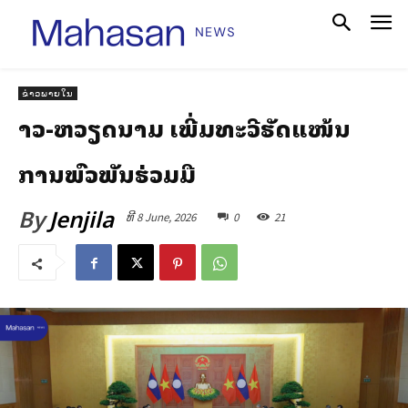
ຂ່າວພາຍໃນ
ລາວ-ຫວຽດນາມ ເພີ່ມທະວີຮັດແໜ້ນ
ການພົວພັນຮ່ວມມື
By
Jenjila
ທີ 8 June, 2026
0
21