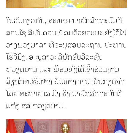
ໃນວັນດຽວກັນ, ສະຫາຍ ນາຍົກລັດຖະມົນຕີ
ສອນໄຊ ສີພັນດອນ ພ້ອມດ້ວຍຄະນະ ຍັງໄດ້ໄປ
ວາງພວງມາລາ ທີ່ອະນຸສອນສະຖານ ປະທານ
ໂຮ່ຈີ່ມິງ, ອະນຸສາວະລີນັກຮົບວິລະຊົນ
ຫວຽດນາມ ແລະ ພ້ອມທັງໄດ້ເຂົ້າຮ່ວມງານ
ລ້ຽງຕ້ອນຮັບຢ່າງເປັນທາງການ ເປັນກຽດຈັດ
ໂດຍ ສະຫາຍ ເລ ມິງ ຮຶງ ນາຍົກລັດຖະມົນຕີ
ແຫ່ງ ສສ ຫວຽດນາມ.