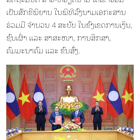
ເປັນສັກຂີພິຍານ ໃນພິທີລົງນາມເອກະສານ
ຮ່ວມມື ຈໍານວນ 4 ສະບັບ ໃນຂົງເຂດການເງິນ,
ຊົນເຜົ່າ ແລະ ສາສະໜາ, ການສຶກສາ,
ຄົມມະນາຄົມ ແລະ ຂົນສົ່ງ.