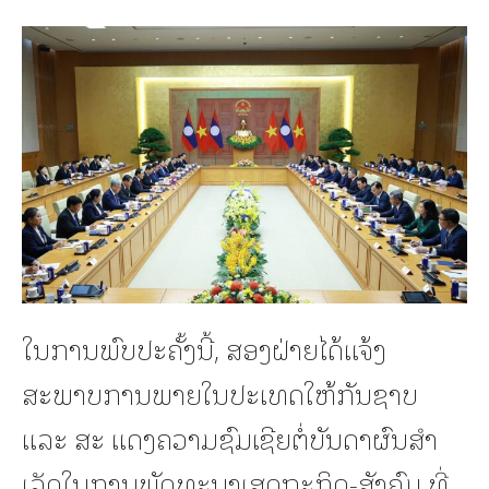
ໃນການພົບປະຄັ້ງນີ້, ສອງຝ່າຍໄດ້ແຈ້ງ
ສະພາບການພາຍໃນປະເທດໃຫ້ກັນຊາບ
ແລະ ສະ ແດງຄວາມຊົມເຊີຍຕໍ່ບັນດາຜົນສໍາ
ເລັດໃນການພັດທະນາເສດຖະກິດ-ສັງຄົມ ທີ່