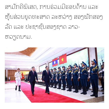
ສາມັກຄີພິເສດ, ການຮ່ວມມືຮອບດ້ານ ແລະ
ຫຸ້ນສ່ວນຍຸດທະສາດ ລະຫວ່າງ ສອງພັກສອງ
ລັດ ແລະ ປະຊາຊົນສອງຊາດ ລາວ-
ຫວຽດນາມ.