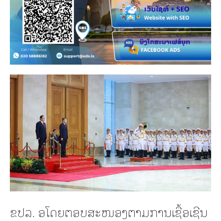
ຂປລ. ອໂດຍຕອບສະໜອງຕາມການເຊື້ອເຊີນ