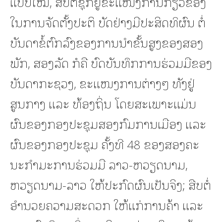
ແບບໃໝ່, ສືບຕໍ່ຊຸກຍູ້ຂະແໜງການກ່ຽວຂ້ອງ
ໃນການຈັດຕັ້ງປະຕິ ບັດຢ່າງມີປະສິດທິຜົນ ຕໍ່
ບັນດາຂໍ້ຕົກລົງຂອງການນໍາຂັ້ນສູງຂອງສອງ
ພັກ, ສອງລັດ ກໍຄື ບົດບັນທຶກການຮ່ວມມືຂອງ
ບັນດາກະຊວງ, ຂະແໜງການຕ່າງໆ ທັງຢູ່
ສູນກາງ ແລະ ທ້ອງຖິ່ນ ໂດຍສະເພາະແມ່ນ
ຜົນຂອງກອງປະຊຸມສອງກົມການເມືອງ ແລະ
ຜົນຂອງກອງປະຊຸມ ຄັ້ງທີ 48 ຂອງສອງຄະ
ນະກໍາມະການຮ່ວມມື ລາວ-ຫວຽດນາມ,
ຫວຽດນາມ-ລາວ ໃຫ້ປະກົດຜົນເປັນຈິງ; ສືບຕໍ່
ອໍານວຍຄວາມສະດວກ ໃຫ້ແກ່ການຄ້າ ແລະ