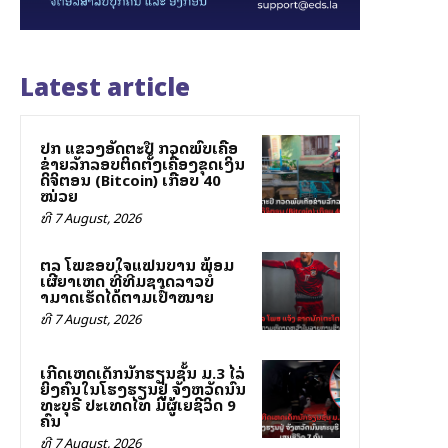
Latest article
ປກສ ແຂວງອັດຕະປື ກວດພົບເຄືອ
ຂ່າຍລັກລອບຕິດຕັ້ງເຄື່ອງຂຸດເງິນ
ດິຈິຕອນ (Bitcoin) ເກືອບ 40
ໝ່ວຍ
ທີ 7 August, 2026
ສຕລ ໂພສຂອບໃຈແຟນບານ ພ້ອມ
ເຜີຍສາເຫດ ທີ່ທີມຊາດລາວບໍ່
ສາມາດເຮັດໄດ້ຕາມເປົ້າໝາຍ
ທີ 7 August, 2026
ເກີດເຫດເດັກນັກຮຽນຊັ້ນ ມ.3 ໄລ່
ຍິງຄົນໃນໂຮງຮຽນຢູ່ ຈັງຫວັດນົນ
ທະບຸຣີ ປະເທດໄທ ມີຜູ້ເສຍຊີວິດ 9
ຄົນ
ທີ 7 August, 2026