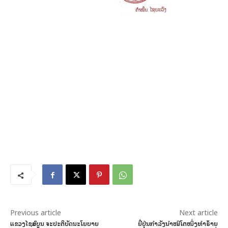
Previous article
Next article
ແຂວງໄຊສົມບູນ ຈະປະຕິບັດນະໂຍບາຍ
ຍີ່ປຸ່ນກຳລັງນຳໝີໂຕໜຶ່ງທຳຮ້າຍ