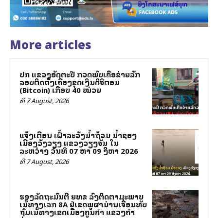
More articles
ປກສ ແຂວງອັດຕະປື ກວດພົບເຄືອຂ່າຍລັກ
ລອບຕິດຕັ້ງເຄື່ອງຂຸດເງິນດິຈິຕອນ
(Bitcoin) ເກືອບ 40 ໝ່ວຍ
ທີ 7 August, 2026
ແຈ້ງເຕືອນ ເຝົ້າລະວັງນ້ຳຖ້ວມ ນ້ຳຊອງ
ເມືອງວັງວຽງ ແຂວງວຽງຈັນ ໃນ
ລະຫວ່າງ ວັນທີ 07 ຫາ 09 ສິງຫາ 2026
ທີ 7 August, 2026
ຮອງລັດຖະມົນຕີ ຍທຂ ລົງຕິດຕາມສະພາບ
ເສັ້ນທາງເລກ 8A ຢູ່ເຂດພູຜາມ່ານເຈື່ອນທັບ
ຖົມເສັ້ນທາງເຂດເມືອງຄູນຄໍາ ແຂວງຄໍາ