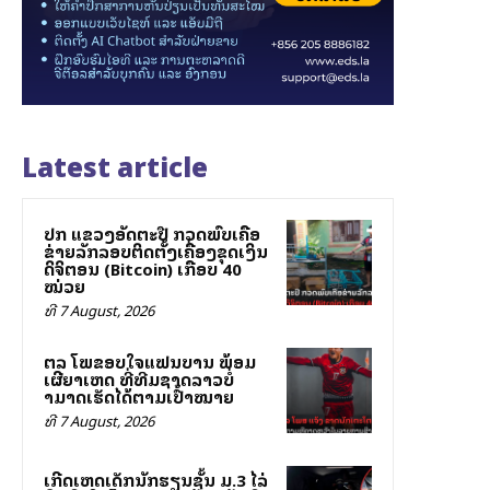
Latest article
ປກສ ແຂວງອັດຕະປື ກວດພົບເຄືອ
ຂ່າຍລັກລອບຕິດຕັ້ງເຄື່ອງຂຸດເງິນ
ດິຈິຕອນ (Bitcoin) ເກືອບ 40
ໝ່ວຍ
ທີ 7 August, 2026
ສຕລ ໂພສຂອບໃຈແຟນບານ ພ້ອມ
ເຜີຍສາເຫດ ທີ່ທີມຊາດລາວບໍ່
ສາມາດເຮັດໄດ້ຕາມເປົ້າໝາຍ
ທີ 7 August, 2026
ເກີດເຫດເດັກນັກຮຽນຊັ້ນ ມ.3 ໄລ່