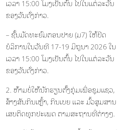
ເວລາ 15:00 ໂມງເປັນຕົ້ນ ໄປໃນແຕ່ລະວັນ
ຂອງວັນດັ່ງກ່າວ.
– ຊັ້ນມັດທະຍົມຕອນປາຍ (ມ7) ໃຫ້ປິດ
ບໍລິການໃນວັນທີ 17-19 ມິຖຸນາ 2026 ໃນ
ເວລາ 15:00 ໂມງເປັນຕົ້ນ ໄປໃນແຕ່ລະວັນ
ຂອງວັນດັ່ງກ່າວ.
2. ຫ້າມບໍ່ໃຫ້ນັກຮຽນຕັ້ງກຸ່ມເພື່ອຊຸມແຊວ,
ສ້າງສັນກິນເຫຼົ້າ, ກິນເບຍ ແລະ ມົ້ວສຸມສານ
ເສບຕິດທຸກປະເພດ ຕາມສະຖານທີ່ຕ່າງໆ.