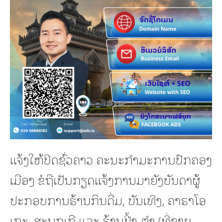
ແຈ້ງໃຫ້ປິດຊົ່ວຄາວ ຄະນະກໍາມະການປົກຄອງ
ເມືອງ ຂໍຖືເປັນກຽດແຈ້ງການມາຍັງບັນດາຜູ້
ປະກອບການຮ້ານກິນດື່ມ, ບັນເທີງ, ຄາຣາໂອ
ເກະ, ສະນຸກເກີ ແລະ ຮ້ານປີ້ງ-ຕໍາ (ທີ່ຂາຍ