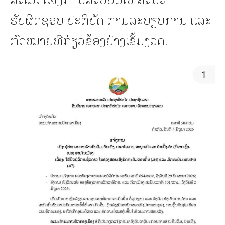
ຮັບຜິດຊອບ ປະຕິບັດ ຕາມລະບຽບການ ແລະ
ກົດໝາຍທີ່ກ່ຽວຂ້ອງຢ່າງເຂັ້ມງວດ.