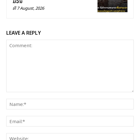
ມ່ວນ
ທີ 7 August, 2026
LEAVE A REPLY
Comment:
Na
Ema
Web