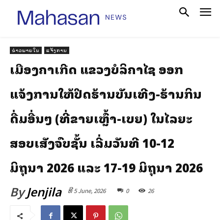
ຂ່າວພາຍໃນ
ແຈ້ງການ
ເມືອງຄຳເກີດ ແຂວງບໍລິຄຳໄຊ ອອກ
ແຈ້ງການໃຫ້ປິດຮ້ານບັນເທີງ-ຮ້ານກິນ
ດື່ມອື່ນໆ (ທີ່ຂາຍເຫຼົ້າ-ເບຍ) ໃນໄລຍະ
ສອບເສັງຈົບຊັ້ນ ເລີ່ມວັນທີ 10-12
ມິຖຸນາ 2026 ແລະ 17-19 ມິຖຸນາ 2026
By
Jenjila
ທີ 5 June, 2026
0
26