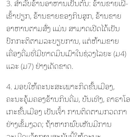
3. ສໍາລັບຮ້ານອາຫານເປັນຕົ້ນ: ຮ້ານຂາຍເຝີ-
ເຂົ້າປຽກ, ຮ້ານຂາຍຂອງກິນສຸກ, ຮ້ານຂາຍ
ອາຫານຕາມສັ່ງ ແມ່ນ ສາມາດເປີດໄດ້ເປັນ
ປົກກະຕິຕາມລະບຽບການ, ແຕ່ຫ້າມຂາຍ
ເຄື່ອງດື່ມທີ່ມີທາດມຶນເມົາໃນຊ່ວງໄລຍະ (ມ4)
ແລະ (ມ7) ຢ່າງເດັດຂາດ.
4. ມອບໃຫ້ຄະນະສະເພາະກິດຂັ້ນເມືອງ,
ຄະນະຄຸ້ມຄອງຮ້ານກິນດື່ມ, ບັນເທີງ, ຄາຣາໂອ
ເກະຂັ້ນເມືອງ ເປັນເຈົ້າ ການຕິດຕາມກວດກາ
ຢ່າງເຂັ້ມງວດ; ຖ້າຫາກພົບເຫັນມີການ
ລະເມີດແຈ້ງການສະບັບນີ້ໃຫ້ຄະນະ