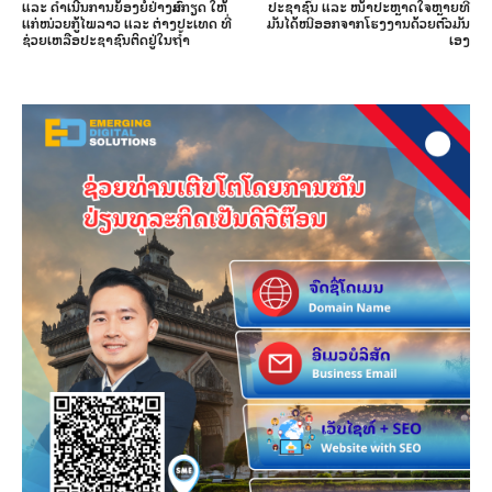
ແລະ ດຳເນີນການຍ້ອງຍໍຢ່າງສົມກຽດ ໃຫ້
ປະຊາຊົນ ແລະ ໜ້າປະຫຼາດໃຈຫຼາຍທີ່
ແກ່ໜ່ວຍກູ້ໄພລາວ ແລະ ຕ່າງປະເທດ ທີ່
ມັນໄດ້ໜີອອກຈາກໂຮງງານດ້ວຍຕົວມັນ
ຊ່ວຍເຫລືອປະຊາຊົນຕິດຢູ່ໃນຖໍ້າ
ເອງ