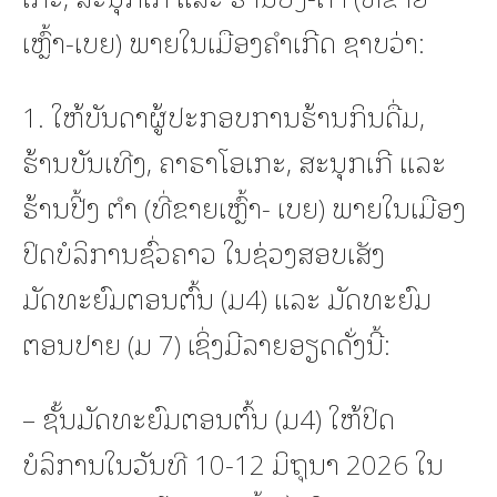
ເຫຼົ້າ-ເບຍ) ພາຍໃນເມືອງຄໍາເກີດ ຊາບວ່າ:
1. ໃຫ້ບັນດາຜູ້ປະກອບການຮ້ານກິນດື່ມ,
ຮ້ານບັນເທີງ, ຄາຣາໂອເກະ, ສະນຸກເກີ ແລະ
ຮ້ານປີ້ງ ຕໍາ (ທີ່ຂາຍເຫຼົ້າ- ເບຍ) ພາຍໃນເມືອງ
ປິດບໍລິການຊົ່ວຄາວ ໃນຊ່ວງສອບເສັງ
ມັດທະຍົມຕອນຕົ້ນ (ມ4) ແລະ ມັດທະຍົມ
ຕອນປາຍ (ມ 7) ເຊິ່ງມີລາຍອຽດດັ່ງນີ້:
– ຊັ້ນມັດທະຍົມຕອນຕົ້ນ (ມ4) ໃຫ້ປິດ
ບໍລິການໃນວັນທີ 10-12 ມິຖຸນາ 2026 ໃນ